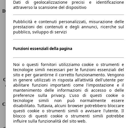
Dati di geolocalizzazione precisi e identificazione
attraverso la scansione del dispositivo
Dimensioni
Pubblicità e contenuti personalizzati, misurazione delle
Lunghezza
4160 mm
prestazioni dei contenuti e degli annunci, ricerche sul
Altezza
1550 mm
pubblico, sviluppo di servizi
Larghezza
1740 mm
Passo
2540 mm
Peso massimo
1710 kg
Funzioni essenziali della pagina
Carico massimo
455 kg
Porte
5
Noi o questi fornitori utilizziamo cookie o strumenti e
Sedili
5
tecnologie simili necessari per le funzioni essenziali del
Carico sul tetto
-
sito e per garantirne il corretto funzionamento. Vengono
Capacità di traino (senza freni)
-
in genere utilizzati in risposta all'attività dell'utente per
abilitare funzioni importanti come l'impostazione e il
Capacità di traino (con freni)
1270 kg
mantenimento delle informazioni di accesso o delle
Volume del bagagliaio
350 - 1000 l
preferenze sulla privacy. L'uso di questi cookie o
tecnologie simili non può normalmente essere
Consumi
disabilitato. Tuttavia, alcuni browser potrebbero bloccare
questi cookie o strumenti simili o avvisare l'utente. Il
blocco di questi cookie o strumenti simili potrebbe
Emissioni di CO2*
95 g/km (komb.)
influire sulla funzionalità del sito web.
Consumo (urbano)
4.2 l/100km