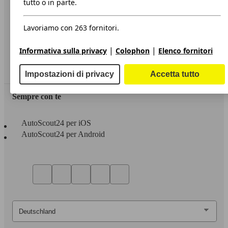
tutto o in parte.
Privacy
Lavoriamo con 263 fornitori.
Dichiarazione di Accessibilità
|
|
Informativa sulla privacy
Colophon
Elenco fornitori
Servizi
Area rivenditori
Impostazioni di privacy
Accetta tutto
Sempre con te
AutoScout24 per iOS
AutoScout24 per Android