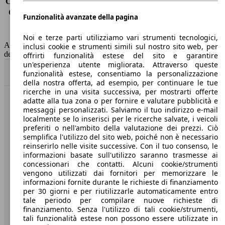
Consumo (extra-urbano)
3.6 l/100km
Consumo (combinato)*
3.6 l/100km
Funzionalità avanzate della pagina
Classe di emissione
Euro 6
Capacità del serbatoio
50 l
Noi e terze parti utilizziamo vari strumenti tecnologici,
AutoScout24 non si assume alcuna responsabilità per la correttezza
inclusi cookie e strumenti simili sul nostro sito web, per
dei dati.
offrirti funzionalità estese del sito e garantire
un'esperienza utente migliorata. Attraverso queste
Torna su
funzionalità estese, consentiamo la personalizzazione
della nostra offerta, ad esempio, per continuare le tue
ricerche in una visita successiva, per mostrarti offerte
adatte alla tua zona o per fornire e valutare pubblicità e
Benvenuti su AutoScout24, il mercato auto europeo.
messaggi personalizzati. Salviamo il tuo indirizzo e-mail
localmente se lo inserisci per le ricerche salvate, i veicoli
preferiti o nell'ambito della valutazione dei prezzi. Ciò
Società
semplifica l'utilizzo del sito web, poiché non è necessario
reinserirlo nelle visite successive. Con il tuo consenso, le
A proposito di AutoScout24
informazioni basate sull'utilizzo saranno trasmesse ai
concessionari che contatti. Alcuni cookie/strumenti
Stampa
vengono utilizzati dai fornitori per memorizzare le
informazioni fornite durante le richieste di finanziamento
Media
per 30 giorni e per riutilizzarle automaticamente entro
tale periodo per compilare nuove richieste di
Condizioni generali
finanziamento. Senza l'utilizzo di tali cookie/strumenti,
tali funzionalità estese non possono essere utilizzate in
Informazioni