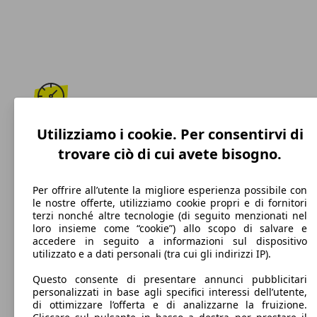
180 km/h
Utilizziamo i cookie. Per consentirvi di
trovare ciò di cui avete bisogno.
Velocità massima
Per offrire all’utente la migliore esperienza possibile con
le nostre offerte, utilizziamo cookie propri e di fornitori
terzi nonché altre tecnologie (di seguito menzionati nel
Diesel
loro insieme come “cookie”) allo scopo di salvare e
accedere in seguito a informazioni sul dispositivo
Carburante
utilizzato e a dati personali (tra cui gli indirizzi IP).
Questo consente di presentare annunci pubblicitari
personalizzati in base agli specifici interessi dell’utente,
di ottimizzare l’offerta e di analizzarne la fruizione.
95 g/km