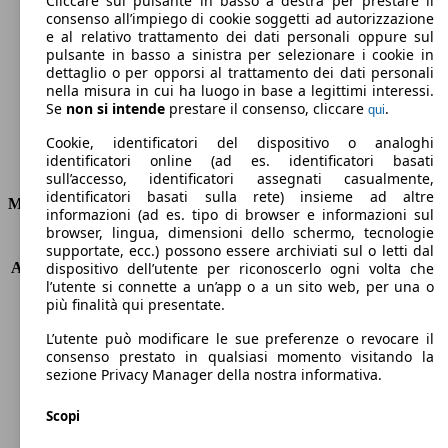
Cliccare sul pulsante in basso a destra per prestare il
consenso all’impiego di cookie soggetti ad autorizzazione
Emissioni di CO2 (combinato)*
e al relativo trattamento dei dati personali oppure sul
pulsante in basso a sinistra per selezionare i cookie in
dettaglio o per opporsi al trattamento dei dati personali
nella misura in cui ha luogo in base a legittimi interessi.
Se
non si intende
prestare il consenso, cliccare
.
qui
Ø 3.6 l/100km
Cookie, identificatori del dispositivo o analoghi
identificatori online (ad es. identificatori basati
Consumi
sull’accesso, identificatori assegnati casualmente,
identificatori basati sulla rete) insieme ad altre
Motore e Prestazioni
informazioni (ad es. tipo di browser e informazioni sul
browser, lingua, dimensioni dello schermo, tecnologie
KW (PS)
73 kW (99 PS)
supportate, ecc.) possono essere archiviati sul o letti dal
Accelerazione (0-100 km/h)
-
dispositivo dell’utente per riconoscerlo ogni volta che
l’utente si connette a un’app o a un sito web, per una o
Velocità massima (km/h)
180 km/h
più finalità qui presentate.
Numero di marce
5
Coppia
254 nm
L’utente può modificare le sue preferenze o revocare il
Cilindrata
1560 ccm
consenso prestato in qualsiasi momento visitando la
sezione Privacy Manager della nostra informativa.
Carburante
Diesel
Cilindri
4
Scopi
Trasmissione
Manuale
Tipo di trazione
trazione anteriore