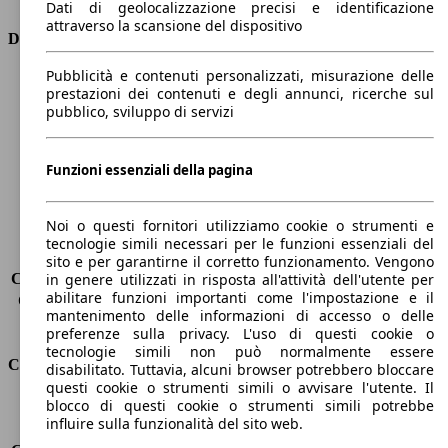
Dati di geolocalizzazione precisi e identificazione
attraverso la scansione del dispositivo
Dimensioni
Pubblicità e contenuti personalizzati, misurazione delle
Lunghezza
4300 mm
prestazioni dei contenuti e degli annunci, ricerche sul
Altezza
1530 mm
pubblico, sviluppo di servizi
Larghezza
1770 mm
Passo
2610 mm
Peso massimo
1715 kg
Funzioni essenziali della pagina
Carico massimo
-
Porte
5
Noi o questi fornitori utilizziamo cookie o strumenti e
Sedili
5
tecnologie simili necessari per le funzioni essenziali del
Carico sul tetto
-
sito e per garantirne il corretto funzionamento. Vengono
Capacità di traino (senza freni)
-
in genere utilizzati in risposta all'attività dell'utente per
abilitare funzioni importanti come l'impostazione e il
Capacità di traino (con freni)
1200 kg
mantenimento delle informazioni di accesso o delle
Volume del bagagliaio
434 l
preferenze sulla privacy. L'uso di questi cookie o
tecnologie simili non può normalmente essere
Consumi
disabilitato. Tuttavia, alcuni browser potrebbero bloccare
questi cookie o strumenti simili o avvisare l'utente. Il
blocco di questi cookie o strumenti simili potrebbe
Emissioni di CO2*
103 g/km (komb.)
influire sulla funzionalità del sito web.
Consumo (urbano)
5.3 l/100km