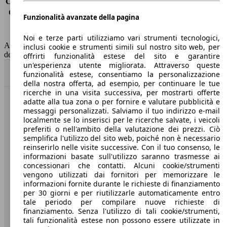
Consumo (extra-urbano)
4.0 l/100km
Consumo (combinato)*
4.5 l/100km
Funzionalità avanzate della pagina
Classe di emissione
Euro 6
Capacità del serbatoio
44 l
Noi e terze parti utilizziamo vari strumenti tecnologici,
AutoScout24 non si assume alcuna responsabilità per la correttezza
inclusi cookie e strumenti simili sul nostro sito web, per
dei dati.
offrirti funzionalità estese del sito e garantire
un'esperienza utente migliorata. Attraverso queste
Torna su
funzionalità estese, consentiamo la personalizzazione
della nostra offerta, ad esempio, per continuare le tue
ricerche in una visita successiva, per mostrarti offerte
adatte alla tua zona o per fornire e valutare pubblicità e
Benvenuti su AutoScout24, il mercato auto europeo.
messaggi personalizzati. Salviamo il tuo indirizzo e-mail
localmente se lo inserisci per le ricerche salvate, i veicoli
preferiti o nell'ambito della valutazione dei prezzi. Ciò
Società
semplifica l'utilizzo del sito web, poiché non è necessario
reinserirlo nelle visite successive. Con il tuo consenso, le
A proposito di AutoScout24
informazioni basate sull'utilizzo saranno trasmesse ai
concessionari che contatti. Alcuni cookie/strumenti
Stampa
vengono utilizzati dai fornitori per memorizzare le
informazioni fornite durante le richieste di finanziamento
Media
per 30 giorni e per riutilizzarle automaticamente entro
tale periodo per compilare nuove richieste di
Condizioni generali
finanziamento. Senza l'utilizzo di tali cookie/strumenti,
tali funzionalità estese non possono essere utilizzate in
Informazioni