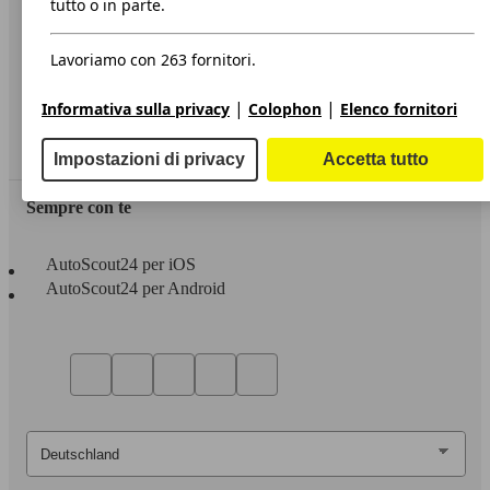
tutto o in parte.
Privacy
Lavoriamo con 263 fornitori.
Dichiarazione di Accessibilità
|
|
Informativa sulla privacy
Colophon
Elenco fornitori
Servizi
Area rivenditori
Impostazioni di privacy
Accetta tutto
Sempre con te
AutoScout24 per iOS
AutoScout24 per Android