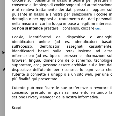
Cliccare sul pulsante in basso a destra per prestare il
consenso all’impiego di cookie soggetti ad autorizzazione
Emissioni di CO2 (combinato)*
e al relativo trattamento dei dati personali oppure sul
pulsante in basso a sinistra per selezionare i cookie in
dettaglio o per opporsi al trattamento dei dati personali
nella misura in cui ha luogo in base a legittimi interessi.
Se
non si intende
prestare il consenso, cliccare
.
qui
Ø 4.5 l/100km
Cookie, identificatori del dispositivo o analoghi
identificatori online (ad es. identificatori basati
Consumi
sull’accesso, identificatori assegnati casualmente,
identificatori basati sulla rete) insieme ad altre
Motore e Prestazioni
informazioni (ad es. tipo di browser e informazioni sul
browser, lingua, dimensioni dello schermo, tecnologie
KW (PS)
96 kW (130 PS)
supportate, ecc.) possono essere archiviati sul o letti dal
Accelerazione (0-100 km/h)
8.9s
dispositivo dell’utente per riconoscerlo ogni volta che
l’utente si connette a un’app o a un sito web, per una o
Velocità massima (km/h)
196 km/h
più finalità qui presentate.
Numero di marce
6
Coppia
230 nm
L’utente può modificare le sue preferenze o revocare il
Cilindrata
1199 ccm
consenso prestato in qualsiasi momento visitando la
sezione Privacy Manager della nostra informativa.
Carburante
Benzina
Cilindri
3
Scopi
Trasmissione
Manuale
Tipo di trazione
trazione anteriore