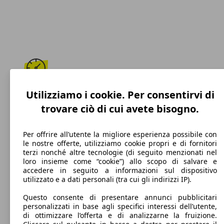
196 km/h
Utilizziamo i cookie. Per consentirvi di
trovare ciò di cui avete bisogno.
Velocità massima
Per offrire all’utente la migliore esperienza possibile con
le nostre offerte, utilizziamo cookie propri e di fornitori
terzi nonché altre tecnologie (di seguito menzionati nel
Benzina
loro insieme come “cookie”) allo scopo di salvare e
accedere in seguito a informazioni sul dispositivo
Carburante
utilizzato e a dati personali (tra cui gli indirizzi IP).
Questo consente di presentare annunci pubblicitari
personalizzati in base agli specifici interessi dell’utente,
di ottimizzare l’offerta e di analizzarne la fruizione.
103 g/km