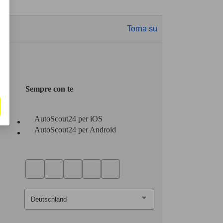
Torna su
Sempre con te
AutoScout24 per iOS
AutoScout24 per Android