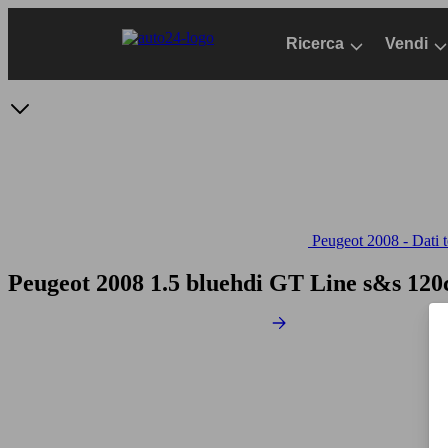
Passa
al
Ricerca
Vendi
contenuto
principale
Peugeot 2008 - Dati t
Peugeot 2008 1.5 bluehdi GT Line s&s 12