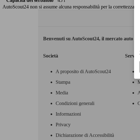
Capacità del serbatoio
45 l
AutoScout24 non si assume alcuna responsabilità per la correttezza dei
Benvenuti su AutoScout24, il mercato auto eu
Società
Servizi
A proposito di AutoScout24
Stampa
M
Media
A
Condizioni generali
C
Informazioni
Privacy
Dichiarazione di Accessibilità