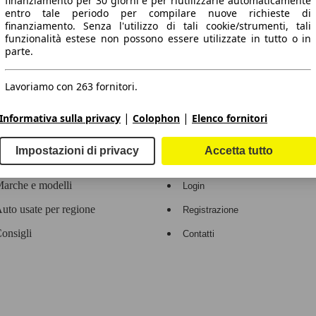
finanziamento per 30 giorni e per riutilizzarle automaticamente
entro tale periodo per compilare nuove richieste di
 dati.
finanziamento. Senza l'utilizzo di tali cookie/strumenti, tali
funzionalità estese non possono essere utilizzate in tutto o in
parte.
Lavoriamo con 263 fornitori.
ropeo.
|
|
Informativa sulla privacy
Colophon
Elenco fornitori
Area rivenditori
Impostazioni di privacy
Accetta tutto
Contatti
Servizi per i dealer
arche e modelli
Login
uto usate per regione
Registrazione
onsigli
Contatti