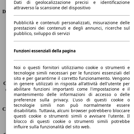
Dati di geolocalizzazione precisi e identificazione
attraverso la scansione del dispositivo
Dimensioni
Pubblicità e contenuti personalizzati, misurazione delle
Lunghezza
4160 mm
prestazioni dei contenuti e degli annunci, ricerche sul
Altezza
1560 mm
pubblico, sviluppo di servizi
Larghezza
1740 mm
Passo
2540 mm
Peso massimo
-
Funzioni essenziali della pagina
Carico massimo
470 kg
Porte
5
Noi o questi fornitori utilizziamo cookie o strumenti e
Sedili
5
tecnologie simili necessari per le funzioni essenziali del
Carico sul tetto
-
sito e per garantirne il corretto funzionamento. Vengono
Capacità di traino (senza freni)
-
in genere utilizzati in risposta all'attività dell'utente per
abilitare funzioni importanti come l'impostazione e il
Capacità di traino (con freni)
1100 kg
mantenimento delle informazioni di accesso o delle
Volume del bagagliaio
350 - 1200 l
preferenze sulla privacy. L'uso di questi cookie o
tecnologie simili non può normalmente essere
Consumi
disabilitato. Tuttavia, alcuni browser potrebbero bloccare
questi cookie o strumenti simili o avvisare l'utente. Il
blocco di questi cookie o strumenti simili potrebbe
Emissioni di CO2*
114 g/km (komb.)
influire sulla funzionalità del sito web.
Consumo (urbano)
6.0 l/100km