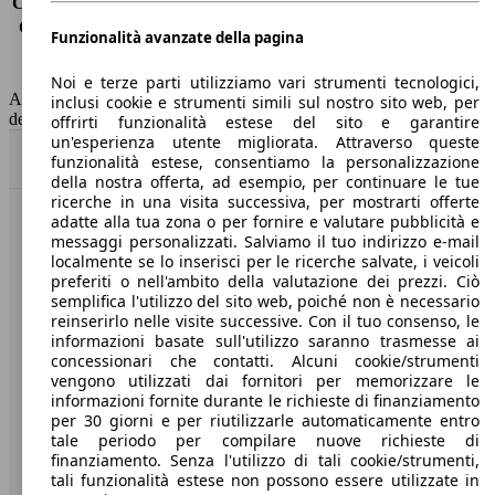
Consumo (extra-urbano)
4.3 l/100km
Consumo (combinato)*
4.9 l/100km
Funzionalità avanzate della pagina
Classe di emissione
Euro 6
Capacità del serbatoio
50 l
Noi e terze parti utilizziamo vari strumenti tecnologici,
AutoScout24 non si assume alcuna responsabilità per la correttezza
inclusi cookie e strumenti simili sul nostro sito web, per
dei dati.
offrirti funzionalità estese del sito e garantire
un'esperienza utente migliorata. Attraverso queste
Torna su
funzionalità estese, consentiamo la personalizzazione
della nostra offerta, ad esempio, per continuare le tue
ricerche in una visita successiva, per mostrarti offerte
adatte alla tua zona o per fornire e valutare pubblicità e
Benvenuti su AutoScout24, il mercato auto europeo.
messaggi personalizzati. Salviamo il tuo indirizzo e-mail
localmente se lo inserisci per le ricerche salvate, i veicoli
preferiti o nell'ambito della valutazione dei prezzi. Ciò
Società
semplifica l'utilizzo del sito web, poiché non è necessario
reinserirlo nelle visite successive. Con il tuo consenso, le
A proposito di AutoScout24
informazioni basate sull'utilizzo saranno trasmesse ai
concessionari che contatti. Alcuni cookie/strumenti
Stampa
vengono utilizzati dai fornitori per memorizzare le
informazioni fornite durante le richieste di finanziamento
Media
per 30 giorni e per riutilizzarle automaticamente entro
tale periodo per compilare nuove richieste di
Condizioni generali
finanziamento. Senza l'utilizzo di tali cookie/strumenti,
tali funzionalità estese non possono essere utilizzate in
Informazioni