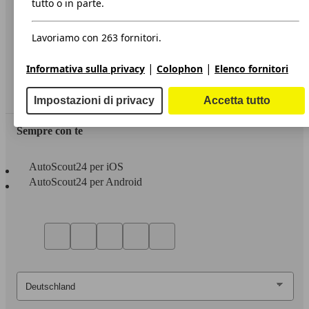
tutto o in parte.
Privacy
Lavoriamo con 263 fornitori.
Dichiarazione di Accessibilità
|
|
Informativa sulla privacy
Colophon
Elenco fornitori
Servizi
Area rivenditori
Impostazioni di privacy
Accetta tutto
Sempre con te
AutoScout24 per iOS
AutoScout24 per Android