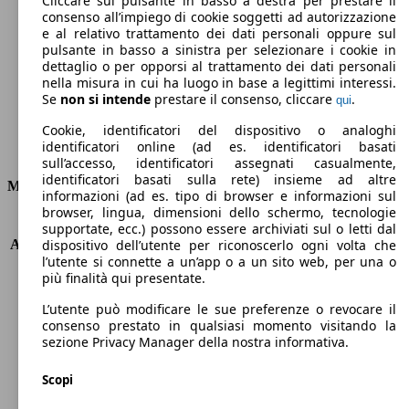
Cliccare sul pulsante in basso a destra per prestare il
consenso all’impiego di cookie soggetti ad autorizzazione
Emissioni di CO2 (combinato)*
e al relativo trattamento dei dati personali oppure sul
pulsante in basso a sinistra per selezionare i cookie in
dettaglio o per opporsi al trattamento dei dati personali
nella misura in cui ha luogo in base a legittimi interessi.
Se
non si intende
prestare il consenso, cliccare
.
qui
Ø 4.9 l/100km
Cookie, identificatori del dispositivo o analoghi
identificatori online (ad es. identificatori basati
Consumi
sull’accesso, identificatori assegnati casualmente,
identificatori basati sulla rete) insieme ad altre
Motore e Prestazioni
informazioni (ad es. tipo di browser e informazioni sul
browser, lingua, dimensioni dello schermo, tecnologie
KW (PS)
60 kW (82 PS)
supportate, ecc.) possono essere archiviati sul o letti dal
Accelerazione (0-100 km/h)
13.5s
dispositivo dell’utente per riconoscerlo ogni volta che
l’utente si connette a un’app o a un sito web, per una o
Velocità massima (km/h)
168 km/h
più finalità qui presentate.
Numero di marce
5
Coppia
118 nm
L’utente può modificare le sue preferenze o revocare il
Cilindrata
1199 ccm
consenso prestato in qualsiasi momento visitando la
sezione Privacy Manager della nostra informativa.
Carburante
Benzina
Cilindri
3
Scopi
Trasmissione
Manuale
Tipo di trazione
trazione anteriore