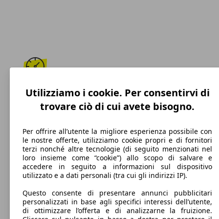
168 km/h
Utilizziamo i cookie. Per consentirvi di
trovare ciò di cui avete bisogno.
Velocità massima
Per offrire all’utente la migliore esperienza possibile con
le nostre offerte, utilizziamo cookie propri e di fornitori
terzi nonché altre tecnologie (di seguito menzionati nel
Benzina
loro insieme come “cookie”) allo scopo di salvare e
accedere in seguito a informazioni sul dispositivo
Carburante
utilizzato e a dati personali (tra cui gli indirizzi IP).
Questo consente di presentare annunci pubblicitari
personalizzati in base agli specifici interessi dell’utente,
di ottimizzare l’offerta e di analizzarne la fruizione.
114 g/km