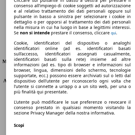
Cliccare sul pulsante in basso a destra per prestare il
consenso all’impiego di cookie soggetti ad autorizzazione
Emissioni di CO2 (combinato)*
e al relativo trattamento dei dati personali oppure sul
pulsante in basso a sinistra per selezionare i cookie in
dettaglio o per opporsi al trattamento dei dati personali
nella misura in cui ha luogo in base a legittimi interessi.
Se
non si intende
prestare il consenso, cliccare
.
qui
Ø 5.1 l/100km
Cookie, identificatori del dispositivo o analoghi
identificatori online (ad es. identificatori basati
Consumi
sull’accesso, identificatori assegnati casualmente,
identificatori basati sulla rete) insieme ad altre
Motore e Prestazioni
informazioni (ad es. tipo di browser e informazioni sul
browser, lingua, dimensioni dello schermo, tecnologie
KW (PS)
96 kW (131 PS)
supportate, ecc.) possono essere archiviati sul o letti dal
Accelerazione (0-100 km/h)
8.6s
dispositivo dell’utente per riconoscerlo ogni volta che
l’utente si connette a un’app o a un sito web, per una o
Velocità massima (km/h)
203 km/h
più finalità qui presentate.
Numero di marce
6
Coppia
230 nm
L’utente può modificare le sue preferenze o revocare il
Cilindrata
1199 ccm
consenso prestato in qualsiasi momento visitando la
sezione Privacy Manager della nostra informativa.
Carburante
Benzina
Cilindri
3
Scopi
Trasmissione
Manuale
Tipo di trazione
trazione anteriore