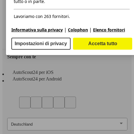
tutto o in parte.
Privacy
Lavoriamo con 263 fornitori.
Dichiarazione di Accessibilità
|
|
Informativa sulla privacy
Colophon
Elenco fornitori
Servizi
Area rivenditori
Impostazioni di privacy
Accetta tutto
Sempre con te
AutoScout24 per iOS
AutoScout24 per Android