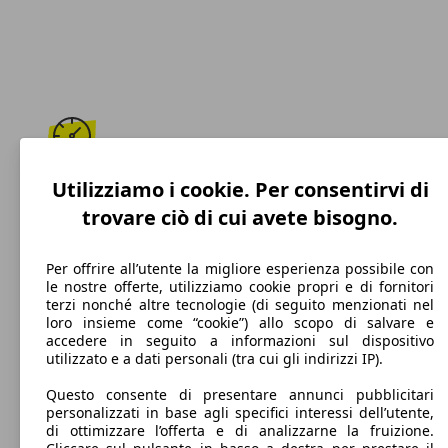
203 km/h
Utilizziamo i cookie. Per consentirvi di
trovare ciò di cui avete bisogno.
Velocità massima
Per offrire all’utente la migliore esperienza possibile con
le nostre offerte, utilizziamo cookie propri e di fornitori
terzi nonché altre tecnologie (di seguito menzionati nel
Benzina
loro insieme come “cookie”) allo scopo di salvare e
accedere in seguito a informazioni sul dispositivo
Carburante
utilizzato e a dati personali (tra cui gli indirizzi IP).
Questo consente di presentare annunci pubblicitari
personalizzati in base agli specifici interessi dell’utente,
di ottimizzare l’offerta e di analizzarne la fruizione.
118 g/km