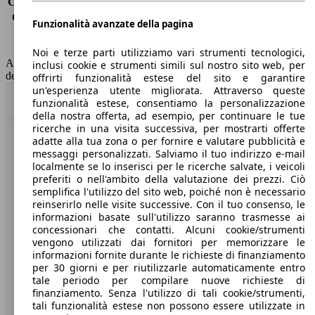
Consumo (extra-urbano)
4.6 l/100km
Consumo (combinato)*
5.1 l/100km
Funzionalità avanzate della pagina
Classe di emissione
Euro 6
Capacità del serbatoio
50 l
Noi e terze parti utilizziamo vari strumenti tecnologici,
AutoScout24 non si assume alcuna responsabilità per la correttezza
inclusi cookie e strumenti simili sul nostro sito web, per
dei dati.
offrirti funzionalità estese del sito e garantire
un'esperienza utente migliorata. Attraverso queste
Torna su
funzionalità estese, consentiamo la personalizzazione
della nostra offerta, ad esempio, per continuare le tue
ricerche in una visita successiva, per mostrarti offerte
adatte alla tua zona o per fornire e valutare pubblicità e
Benvenuti su AutoScout24, il mercato auto europeo.
messaggi personalizzati. Salviamo il tuo indirizzo e-mail
localmente se lo inserisci per le ricerche salvate, i veicoli
preferiti o nell'ambito della valutazione dei prezzi. Ciò
Società
semplifica l'utilizzo del sito web, poiché non è necessario
reinserirlo nelle visite successive. Con il tuo consenso, le
A proposito di AutoScout24
informazioni basate sull'utilizzo saranno trasmesse ai
concessionari che contatti. Alcuni cookie/strumenti
Stampa
vengono utilizzati dai fornitori per memorizzare le
informazioni fornite durante le richieste di finanziamento
Media
per 30 giorni e per riutilizzarle automaticamente entro
tale periodo per compilare nuove richieste di
Condizioni generali
finanziamento. Senza l'utilizzo di tali cookie/strumenti,
tali funzionalità estese non possono essere utilizzate in
Informazioni