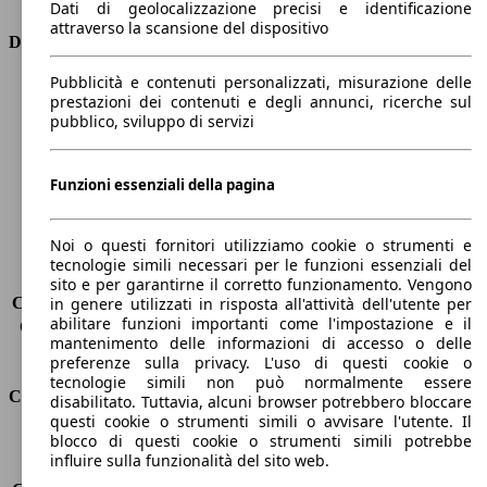
Dati di geolocalizzazione precisi e identificazione
attraverso la scansione del dispositivo
Dimensioni
Pubblicità e contenuti personalizzati, misurazione delle
Lunghezza
4160 mm
prestazioni dei contenuti e degli annunci, ricerche sul
Altezza
1550 mm
pubblico, sviluppo di servizi
Larghezza
1740 mm
Passo
2540 mm
Peso massimo
1665 kg
Funzioni essenziali della pagina
Carico massimo
435 kg
Porte
5
Noi o questi fornitori utilizziamo cookie o strumenti e
Sedili
5
tecnologie simili necessari per le funzioni essenziali del
Carico sul tetto
-
sito e per garantirne il corretto funzionamento. Vengono
Capacità di traino (senza freni)
-
in genere utilizzati in risposta all'attività dell'utente per
abilitare funzioni importanti come l'impostazione e il
Capacità di traino (con freni)
1250 kg
mantenimento delle informazioni di accesso o delle
Volume del bagagliaio
350 l
preferenze sulla privacy. L'uso di questi cookie o
tecnologie simili non può normalmente essere
Consumi
disabilitato. Tuttavia, alcuni browser potrebbero bloccare
questi cookie o strumenti simili o avvisare l'utente. Il
blocco di questi cookie o strumenti simili potrebbe
Emissioni di CO2*
118 g/km (komb.)
influire sulla funzionalità del sito web.
Consumo (urbano)
6.1 l/100km