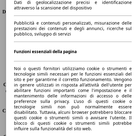
Dati di geolocalizzazione precisi e identificazione
attraverso la scansione del dispositivo
Dimensioni
Pubblicità e contenuti personalizzati, misurazione delle
Lunghezza
4300 mm
prestazioni dei contenuti e degli annunci, ricerche sul
Altezza
1530 mm
pubblico, sviluppo di servizi
Larghezza
1770 mm
Passo
2610 mm
Peso massimo
1730 kg
Funzioni essenziali della pagina
Carico massimo
-
Porte
5
Noi o questi fornitori utilizziamo cookie o strumenti e
Sedili
5
tecnologie simili necessari per le funzioni essenziali del
Carico sul tetto
-
sito e per garantirne il corretto funzionamento. Vengono
Capacità di traino (senza freni)
-
in genere utilizzati in risposta all'attività dell'utente per
abilitare funzioni importanti come l'impostazione e il
Capacità di traino (con freni)
1200 kg
mantenimento delle informazioni di accesso o delle
Volume del bagagliaio
434 l
preferenze sulla privacy. L'uso di questi cookie o
tecnologie simili non può normalmente essere
Consumi
disabilitato. Tuttavia, alcuni browser potrebbero bloccare
questi cookie o strumenti simili o avvisare l'utente. Il
blocco di questi cookie o strumenti simili potrebbe
Emissioni di CO2*
98 g/km (komb.)
influire sulla funzionalità del sito web.
Consumo (urbano)
4.4 l/100km