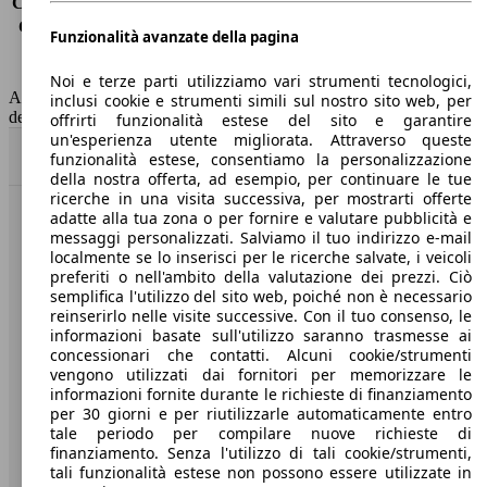
Consumo (extra-urbano)
3.3 l/100km
Consumo (combinato)*
3.7 l/100km
Funzionalità avanzate della pagina
Classe di emissione
Euro 6
Capacità del serbatoio
41 l
Noi e terze parti utilizziamo vari strumenti tecnologici,
AutoScout24 non si assume alcuna responsabilità per la correttezza
inclusi cookie e strumenti simili sul nostro sito web, per
dei dati.
offrirti funzionalità estese del sito e garantire
un'esperienza utente migliorata. Attraverso queste
Torna su
funzionalità estese, consentiamo la personalizzazione
della nostra offerta, ad esempio, per continuare le tue
ricerche in una visita successiva, per mostrarti offerte
adatte alla tua zona o per fornire e valutare pubblicità e
Benvenuti su AutoScout24, il mercato auto europeo.
messaggi personalizzati. Salviamo il tuo indirizzo e-mail
localmente se lo inserisci per le ricerche salvate, i veicoli
preferiti o nell'ambito della valutazione dei prezzi. Ciò
Società
semplifica l'utilizzo del sito web, poiché non è necessario
reinserirlo nelle visite successive. Con il tuo consenso, le
A proposito di AutoScout24
informazioni basate sull'utilizzo saranno trasmesse ai
concessionari che contatti. Alcuni cookie/strumenti
Stampa
vengono utilizzati dai fornitori per memorizzare le
informazioni fornite durante le richieste di finanziamento
Media
per 30 giorni e per riutilizzarle automaticamente entro
tale periodo per compilare nuove richieste di
Condizioni generali
finanziamento. Senza l'utilizzo di tali cookie/strumenti,
tali funzionalità estese non possono essere utilizzate in
Informazioni