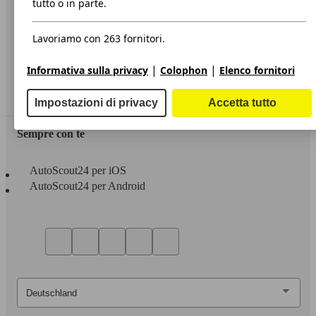
tutto o in parte.
Privacy
Lavoriamo con 263 fornitori.
Dichiarazione di Accessibilità
|
|
Informativa sulla privacy
Colophon
Elenco fornitori
Servizi
Area rivenditori
Impostazioni di privacy
Accetta tutto
Sempre con te
AutoScout24 per iOS
AutoScout24 per Android