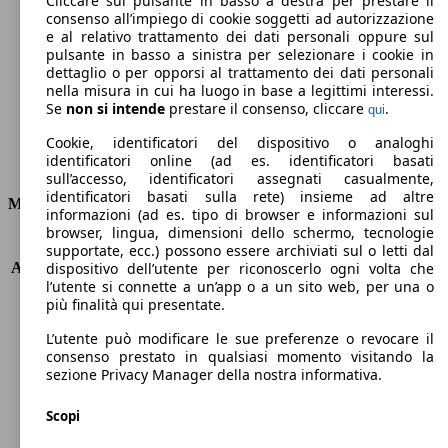
Cliccare sul pulsante in basso a destra per prestare il
consenso all’impiego di cookie soggetti ad autorizzazione
Emissioni di CO2 (combinato)*
e al relativo trattamento dei dati personali oppure sul
pulsante in basso a sinistra per selezionare i cookie in
dettaglio o per opporsi al trattamento dei dati personali
nella misura in cui ha luogo in base a legittimi interessi.
Se
non si intende
prestare il consenso, cliccare
.
qui
Ø 3.7 l/100km
Cookie, identificatori del dispositivo o analoghi
identificatori online (ad es. identificatori basati
Consumi
sull’accesso, identificatori assegnati casualmente,
identificatori basati sulla rete) insieme ad altre
Motore e Prestazioni
informazioni (ad es. tipo di browser e informazioni sul
browser, lingua, dimensioni dello schermo, tecnologie
KW (PS)
81 kW (110 PS)
supportate, ecc.) possono essere archiviati sul o letti dal
Accelerazione (0-100 km/h)
11.4s
dispositivo dell’utente per riconoscerlo ogni volta che
l’utente si connette a un’app o a un sito web, per una o
Velocità massima (km/h)
180 km/h
più finalità qui presentate.
Numero di marce
6
Coppia
250 nm
L’utente può modificare le sue preferenze o revocare il
Cilindrata
1499 ccm
consenso prestato in qualsiasi momento visitando la
sezione Privacy Manager della nostra informativa.
Carburante
Diesel
Cilindri
4
Scopi
Trasmissione
Manuale
Tipo di trazione
trazione anteriore