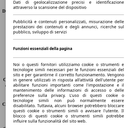
Dati di geolocalizzazione precisi e identificazione
attraverso la scansione del dispositivo
Dimensioni
Pubblicità e contenuti personalizzati, misurazione delle
Lunghezza
4160 mm
prestazioni dei contenuti e degli annunci, ricerche sul
Altezza
1560 mm
pubblico, sviluppo di servizi
Larghezza
1740 mm
Passo
2540 mm
Peso massimo
1750 kg
Funzioni essenziali della pagina
Carico massimo
-
Porte
5
Noi o questi fornitori utilizziamo cookie o strumenti e
Sedili
5
tecnologie simili necessari per le funzioni essenziali del
Carico sul tetto
-
sito e per garantirne il corretto funzionamento. Vengono
Capacità di traino (senza freni)
-
in genere utilizzati in risposta all'attività dell'utente per
abilitare funzioni importanti come l'impostazione e il
Capacità di traino (con freni)
1270 kg
mantenimento delle informazioni di accesso o delle
Volume del bagagliaio
350 - 1200 l
preferenze sulla privacy. L'uso di questi cookie o
tecnologie simili non può normalmente essere
Consumi
disabilitato. Tuttavia, alcuni browser potrebbero bloccare
questi cookie o strumenti simili o avvisare l'utente. Il
blocco di questi cookie o strumenti simili potrebbe
Emissioni di CO2*
106 g/km (komb.)
influire sulla funzionalità del sito web.
Consumo (urbano)
4.4 l/100km