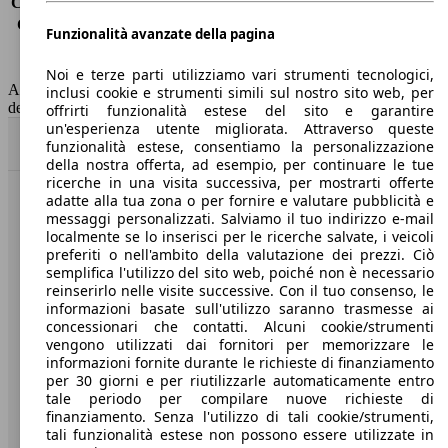
Consumo (extra-urbano)
3.8 l/100km
Consumo (combinato)*
4.0 l/100km
Funzionalità avanzate della pagina
Classe di emissione
Euro 6
Capacità del serbatoio
45 l
Noi e terze parti utilizziamo vari strumenti tecnologici,
AutoScout24 non si assume alcuna responsabilità per la correttezza
inclusi cookie e strumenti simili sul nostro sito web, per
dei dati.
offrirti funzionalità estese del sito e garantire
un'esperienza utente migliorata. Attraverso queste
Torna su
funzionalità estese, consentiamo la personalizzazione
della nostra offerta, ad esempio, per continuare le tue
ricerche in una visita successiva, per mostrarti offerte
adatte alla tua zona o per fornire e valutare pubblicità e
Benvenuti su AutoScout24, il mercato auto europeo.
messaggi personalizzati. Salviamo il tuo indirizzo e-mail
localmente se lo inserisci per le ricerche salvate, i veicoli
preferiti o nell'ambito della valutazione dei prezzi. Ciò
Società
semplifica l'utilizzo del sito web, poiché non è necessario
reinserirlo nelle visite successive. Con il tuo consenso, le
A proposito di AutoScout24
informazioni basate sull'utilizzo saranno trasmesse ai
concessionari che contatti. Alcuni cookie/strumenti
Stampa
vengono utilizzati dai fornitori per memorizzare le
informazioni fornite durante le richieste di finanziamento
Media
per 30 giorni e per riutilizzarle automaticamente entro
tale periodo per compilare nuove richieste di
Condizioni generali
finanziamento. Senza l'utilizzo di tali cookie/strumenti,
tali funzionalità estese non possono essere utilizzate in
Informazioni