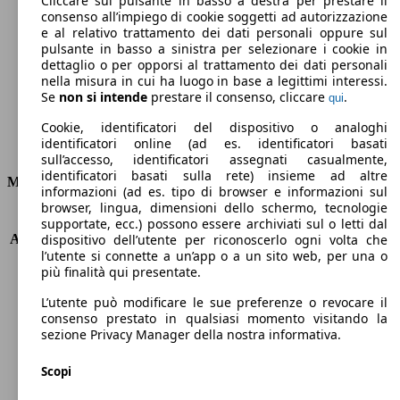
Cliccare sul pulsante in basso a destra per prestare il
consenso all’impiego di cookie soggetti ad autorizzazione
Emissioni di CO2 (combinato)*
e al relativo trattamento dei dati personali oppure sul
pulsante in basso a sinistra per selezionare i cookie in
dettaglio o per opporsi al trattamento dei dati personali
nella misura in cui ha luogo in base a legittimi interessi.
Se
non si intende
prestare il consenso, cliccare
.
qui
Ø 4.0 l/100km
Cookie, identificatori del dispositivo o analoghi
identificatori online (ad es. identificatori basati
Consumi
sull’accesso, identificatori assegnati casualmente,
identificatori basati sulla rete) insieme ad altre
Motore e Prestazioni
informazioni (ad es. tipo di browser e informazioni sul
browser, lingua, dimensioni dello schermo, tecnologie
KW (PS)
88 kW (120 PS)
supportate, ecc.) possono essere archiviati sul o letti dal
Accelerazione (0-100 km/h)
9.5s
dispositivo dell’utente per riconoscerlo ogni volta che
l’utente si connette a un’app o a un sito web, per una o
Velocità massima (km/h)
193 km/h
più finalità qui presentate.
Numero di marce
6
Coppia
300 nm
L’utente può modificare le sue preferenze o revocare il
Cilindrata
1499 ccm
consenso prestato in qualsiasi momento visitando la
sezione Privacy Manager della nostra informativa.
Carburante
Diesel
Cilindri
4
Scopi
Trasmissione
Automatico
Tipo di trazione
trazione anteriore