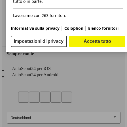
tutto o in parte.
Privacy
Lavoriamo con 263 fornitori.
Dichiarazione di Accessibilità
|
|
Informativa sulla privacy
Colophon
Elenco fornitori
Servizi
Area rivenditori
Impostazioni di privacy
Accetta tutto
Sempre con te
AutoScout24 per iOS
AutoScout24 per Android