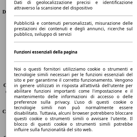
Dati di geolocalizzazione precisi e identificazione
attraverso la scansione del dispositivo
Dimensioni
Pubblicità e contenuti personalizzati, misurazione delle
Lunghezza
4160 mm
prestazioni dei contenuti e degli annunci, ricerche sul
Altezza
1560 mm
pubblico, sviluppo di servizi
Larghezza
1740 mm
Passo
2540 mm
Peso massimo
-
Funzioni essenziali della pagina
Carico massimo
445 kg
Porte
5
Noi o questi fornitori utilizziamo cookie o strumenti e
Sedili
5
tecnologie simili necessari per le funzioni essenziali del
Carico sul tetto
-
sito e per garantirne il corretto funzionamento. Vengono
Capacità di traino (senza freni)
-
in genere utilizzati in risposta all'attività dell'utente per
abilitare funzioni importanti come l'impostazione e il
Capacità di traino (con freni)
940 kg
mantenimento delle informazioni di accesso o delle
Volume del bagagliaio
350 - 1200 l
preferenze sulla privacy. L'uso di questi cookie o
tecnologie simili non può normalmente essere
Consumi
disabilitato. Tuttavia, alcuni browser potrebbero bloccare
questi cookie o strumenti simili o avvisare l'utente. Il
blocco di questi cookie o strumenti simili potrebbe
Emissioni di CO2*
97 g/km (komb.)
influire sulla funzionalità del sito web.
Consumo (urbano)
4.4 l/100km