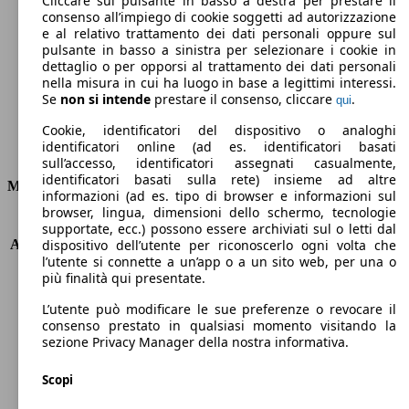
Cliccare sul pulsante in basso a destra per prestare il
consenso all’impiego di cookie soggetti ad autorizzazione
Emissioni di CO2 (combinato)*
e al relativo trattamento dei dati personali oppure sul
pulsante in basso a sinistra per selezionare i cookie in
dettaglio o per opporsi al trattamento dei dati personali
nella misura in cui ha luogo in base a legittimi interessi.
Se
non si intende
prestare il consenso, cliccare
.
qui
Ø 3.7 l/100km
Cookie, identificatori del dispositivo o analoghi
identificatori online (ad es. identificatori basati
Consumi
sull’accesso, identificatori assegnati casualmente,
identificatori basati sulla rete) insieme ad altre
Motore e Prestazioni
informazioni (ad es. tipo di browser e informazioni sul
browser, lingua, dimensioni dello schermo, tecnologie
KW (PS)
55 kW (75 PS)
supportate, ecc.) possono essere archiviati sul o letti dal
Accelerazione (0-100 km/h)
13.8s
dispositivo dell’utente per riconoscerlo ogni volta che
l’utente si connette a un’app o a un sito web, per una o
Velocità massima (km/h)
165 km/h
più finalità qui presentate.
Numero di marce
5
Coppia
230 nm
L’utente può modificare le sue preferenze o revocare il
Cilindrata
1560 ccm
consenso prestato in qualsiasi momento visitando la
sezione Privacy Manager della nostra informativa.
Carburante
Diesel
Cilindri
4
Scopi
Trasmissione
Manuale
Tipo di trazione
trazione anteriore