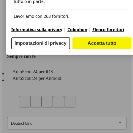
tutto o in parte.
Privacy
Lavoriamo con 263 fornitori.
Dichiarazione di Accessibilità
|
|
Informativa sulla privacy
Colophon
Elenco fornitori
Servizi
Area rivenditori
Impostazioni di privacy
Accetta tutto
Sempre con te
AutoScout24 per iOS
AutoScout24 per Android