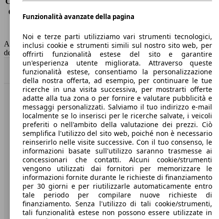
Consumo (extra-urbano)
3.3 l/100km
Consumo (combinato)*
3.7 l/100km
Funzionalità avanzate della pagina
Classe di emissione
Euro 6
Capacità del serbatoio
45 l
Noi e terze parti utilizziamo vari strumenti tecnologici,
AutoScout24 non si assume alcuna responsabilità per la correttezza
inclusi cookie e strumenti simili sul nostro sito web, per
dei dati.
offrirti funzionalità estese del sito e garantire
un'esperienza utente migliorata. Attraverso queste
Torna su
funzionalità estese, consentiamo la personalizzazione
della nostra offerta, ad esempio, per continuare le tue
ricerche in una visita successiva, per mostrarti offerte
adatte alla tua zona o per fornire e valutare pubblicità e
Benvenuti su AutoScout24, il mercato auto europeo.
messaggi personalizzati. Salviamo il tuo indirizzo e-mail
localmente se lo inserisci per le ricerche salvate, i veicoli
preferiti o nell'ambito della valutazione dei prezzi. Ciò
Società
semplifica l'utilizzo del sito web, poiché non è necessario
reinserirlo nelle visite successive. Con il tuo consenso, le
A proposito di AutoScout24
informazioni basate sull'utilizzo saranno trasmesse ai
concessionari che contatti. Alcuni cookie/strumenti
Stampa
vengono utilizzati dai fornitori per memorizzare le
informazioni fornite durante le richieste di finanziamento
Media
per 30 giorni e per riutilizzarle automaticamente entro
tale periodo per compilare nuove richieste di
Condizioni generali
finanziamento. Senza l'utilizzo di tali cookie/strumenti,
tali funzionalità estese non possono essere utilizzate in
Informazioni