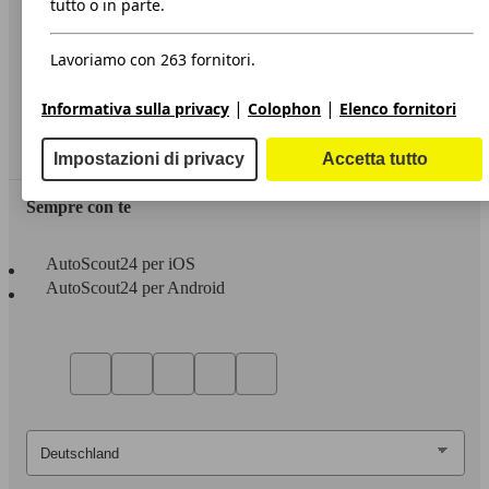
tutto o in parte.
Privacy
Lavoriamo con 263 fornitori.
Dichiarazione di Accessibilità
|
|
Informativa sulla privacy
Colophon
Elenco fornitori
Servizi
Area rivenditori
Impostazioni di privacy
Accetta tutto
Sempre con te
AutoScout24 per iOS
AutoScout24 per Android