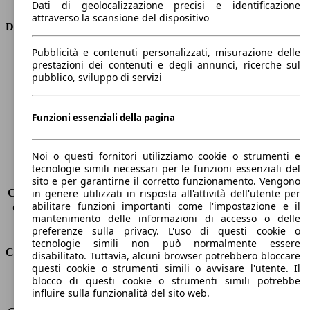
Dati di geolocalizzazione precisi e identificazione
attraverso la scansione del dispositivo
Dimensioni
Pubblicità e contenuti personalizzati, misurazione delle
Lunghezza
4160 mm
prestazioni dei contenuti e degli annunci, ricerche sul
Altezza
1560 mm
pubblico, sviluppo di servizi
Larghezza
1740 mm
Passo
2540 mm
Peso massimo
1580 kg
Funzioni essenziali della pagina
Carico massimo
-
Porte
5
Noi o questi fornitori utilizziamo cookie o strumenti e
Sedili
5
tecnologie simili necessari per le funzioni essenziali del
Carico sul tetto
-
sito e per garantirne il corretto funzionamento. Vengono
Capacità di traino (senza freni)
-
in genere utilizzati in risposta all'attività dell'utente per
abilitare funzioni importanti come l'impostazione e il
Capacità di traino (con freni)
1100 kg
mantenimento delle informazioni di accesso o delle
Volume del bagagliaio
350 - 1200 l
preferenze sulla privacy. L'uso di questi cookie o
tecnologie simili non può normalmente essere
Consumi
disabilitato. Tuttavia, alcuni browser potrebbero bloccare
questi cookie o strumenti simili o avvisare l'utente. Il
blocco di questi cookie o strumenti simili potrebbe
Emissioni di CO2*
114 g/km (komb.)
influire sulla funzionalità del sito web.
Consumo (urbano)
5.8 l/100km