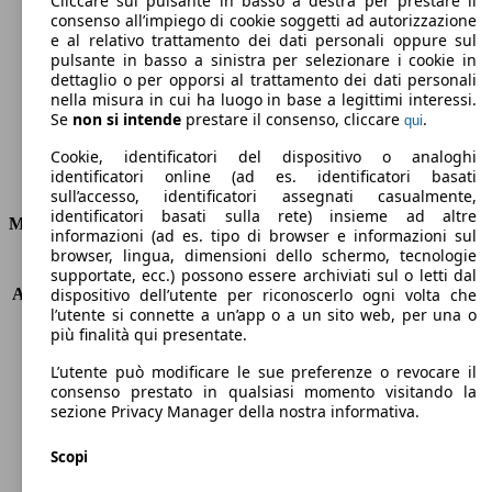
Cliccare sul pulsante in basso a destra per prestare il
consenso all’impiego di cookie soggetti ad autorizzazione
Emissioni di CO2 (combinato)*
e al relativo trattamento dei dati personali oppure sul
pulsante in basso a sinistra per selezionare i cookie in
dettaglio o per opporsi al trattamento dei dati personali
nella misura in cui ha luogo in base a legittimi interessi.
Se
non si intende
prestare il consenso, cliccare
.
qui
Ø 5.0 l/100km
Cookie, identificatori del dispositivo o analoghi
identificatori online (ad es. identificatori basati
Consumi
sull’accesso, identificatori assegnati casualmente,
identificatori basati sulla rete) insieme ad altre
Motore e Prestazioni
informazioni (ad es. tipo di browser e informazioni sul
browser, lingua, dimensioni dello schermo, tecnologie
KW (PS)
61 kW (83 PS)
supportate, ecc.) possono essere archiviati sul o letti dal
Accelerazione (0-100 km/h)
13.6s
dispositivo dell’utente per riconoscerlo ogni volta che
l’utente si connette a un’app o a un sito web, per una o
Velocità massima (km/h)
166 km/h
più finalità qui presentate.
Numero di marce
5
Coppia
118 nm
L’utente può modificare le sue preferenze o revocare il
Cilindrata
1199 ccm
consenso prestato in qualsiasi momento visitando la
sezione Privacy Manager della nostra informativa.
Carburante
Benzina
Cilindri
3
Scopi
Trasmissione
Manuale
Tipo di trazione
trazione anteriore