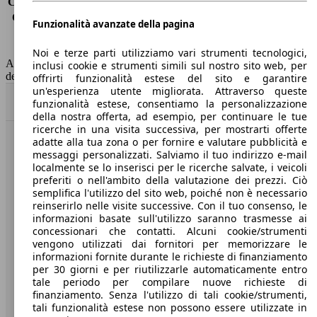
Consumo (extra-urbano)
4.5 l/100km
Consumo (combinato)*
5.0 l/100km
Funzionalità avanzate della pagina
Classe di emissione
Euro 6
Capacità del serbatoio
50 l
Noi e terze parti utilizziamo vari strumenti tecnologici,
AutoScout24 non si assume alcuna responsabilità per la correttezza
inclusi cookie e strumenti simili sul nostro sito web, per
dei dati.
offrirti funzionalità estese del sito e garantire
un'esperienza utente migliorata. Attraverso queste
Torna su
funzionalità estese, consentiamo la personalizzazione
della nostra offerta, ad esempio, per continuare le tue
ricerche in una visita successiva, per mostrarti offerte
adatte alla tua zona o per fornire e valutare pubblicità e
Benvenuti su AutoScout24, il mercato auto europeo.
messaggi personalizzati. Salviamo il tuo indirizzo e-mail
localmente se lo inserisci per le ricerche salvate, i veicoli
preferiti o nell'ambito della valutazione dei prezzi. Ciò
Società
semplifica l'utilizzo del sito web, poiché non è necessario
reinserirlo nelle visite successive. Con il tuo consenso, le
A proposito di AutoScout24
informazioni basate sull'utilizzo saranno trasmesse ai
concessionari che contatti. Alcuni cookie/strumenti
Stampa
vengono utilizzati dai fornitori per memorizzare le
informazioni fornite durante le richieste di finanziamento
Media
per 30 giorni e per riutilizzarle automaticamente entro
tale periodo per compilare nuove richieste di
Condizioni generali
finanziamento. Senza l'utilizzo di tali cookie/strumenti,
tali funzionalità estese non possono essere utilizzate in
Informazioni