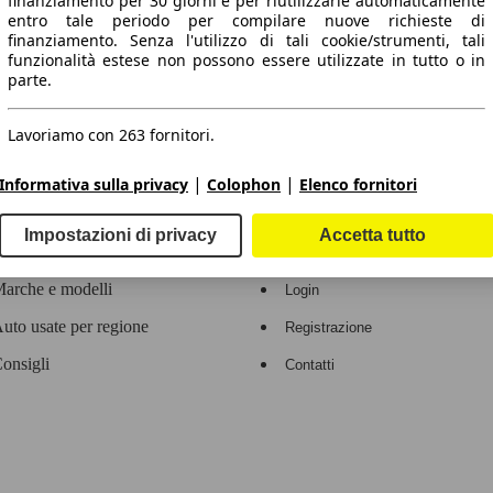
finanziamento per 30 giorni e per riutilizzarle automaticamente
entro tale periodo per compilare nuove richieste di
 dati.
finanziamento. Senza l'utilizzo di tali cookie/strumenti, tali
funzionalità estese non possono essere utilizzate in tutto o in
parte.
Lavoriamo con 263 fornitori.
ropeo.
|
|
Informativa sulla privacy
Colophon
Elenco fornitori
Area rivenditori
Impostazioni di privacy
Accetta tutto
Contatti
Servizi per i dealer
arche e modelli
Login
uto usate per regione
Registrazione
onsigli
Contatti