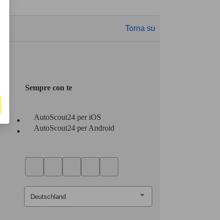
Torna su
Sempre con te
AutoScout24 per iOS
AutoScout24 per Android