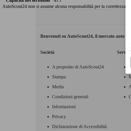
Capacità del serbatoio
41 l
AutoScout24 non si assume alcuna responsabilità per la correttezza dei
Benvenuti su AutoScout24, il mercato auto eu
Società
Servizi
A proposito di AutoScout24
Stampa
M
Media
A
Condizioni generali
C
Informazioni
Privacy
Dichiarazione di Accessibilità