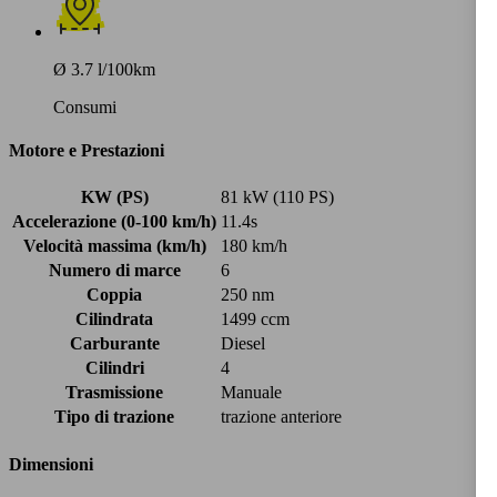
Ø 3.7 l/100km
Consumi
Motore e Prestazioni
KW (PS)
81 kW (110 PS)
Accelerazione (0-100 km/h)
11.4s
Velocità massima (km/h)
180 km/h
Numero di marce
6
Coppia
250 nm
Cilindrata
1499 ccm
Carburante
Diesel
Cilindri
4
Trasmissione
Manuale
Tipo di trazione
trazione anteriore
Dimensioni