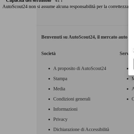
Capacità del serbatoio
41 l
AutoScout24 non si assume alcuna responsabilità per la correttezza dei
Benvenuti su AutoScout24, il mercato auto eu
Società
Servizi
A proposito di AutoScout24
Stampa
M
Media
A
Condizioni generali
C
Informazioni
Privacy
Dichiarazione di Accessibilità