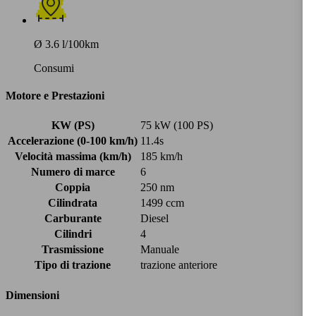
Ø 3.6 l/100km
Consumi
Motore e Prestazioni
KW (PS)
75 kW (100 PS)
Accelerazione (0-100 km/h)
11.4s
Velocità massima (km/h)
185 km/h
Numero di marce
6
Coppia
250 nm
Cilindrata
1499 ccm
Carburante
Diesel
Cilindri
4
Trasmissione
Manuale
Tipo di trazione
trazione anteriore
Dimensioni