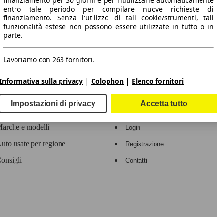
finanziamento per 30 giorni e per riutilizzarle automaticamente
entro tale periodo per compilare nuove richieste di
 dati.
finanziamento. Senza l'utilizzo di tali cookie/strumenti, tali
funzionalità estese non possono essere utilizzate in tutto o in
parte.
Lavoriamo con 263 fornitori.
ropeo.
|
|
Informativa sulla privacy
Colophon
Elenco fornitori
Area rivenditori
Impostazioni di privacy
Accetta tutto
Contatti
Servizi per i dealer
arche e modelli
Login
uto usate per regione
Registrazione
onsigli
Contatti