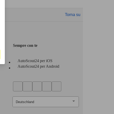
Torna su
Sempre con te
AutoScout24 per iOS
AutoScout24 per Android