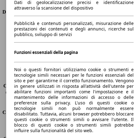
Dati di geolocalizzazione precisi e identificazione
attraverso la scansione del dispositivo
Dimensioni
Pubblicità e contenuti personalizzati, misurazione delle
Lunghezza
4160 mm
prestazioni dei contenuti e degli annunci, ricerche sul
Altezza
1560 mm
pubblico, sviluppo di servizi
Larghezza
1740 mm
Passo
2540 mm
Peso massimo
-
Funzioni essenziali della pagina
Carico massimo
455 kg
Porte
5
Noi o questi fornitori utilizziamo cookie o strumenti e
Sedili
5
tecnologie simili necessari per le funzioni essenziali del
Carico sul tetto
-
sito e per garantirne il corretto funzionamento. Vengono
Capacità di traino (senza freni)
-
in genere utilizzati in risposta all'attività dell'utente per
abilitare funzioni importanti come l'impostazione e il
Capacità di traino (con freni)
1300 kg
mantenimento delle informazioni di accesso o delle
Volume del bagagliaio
350 - 1200 l
preferenze sulla privacy. L'uso di questi cookie o
tecnologie simili non può normalmente essere
Consumi
disabilitato. Tuttavia, alcuni browser potrebbero bloccare
questi cookie o strumenti simili o avvisare l'utente. Il
blocco di questi cookie o strumenti simili potrebbe
Emissioni di CO2*
96 g/km (komb.)
influire sulla funzionalità del sito web.
Consumo (urbano)
4.3 l/100km