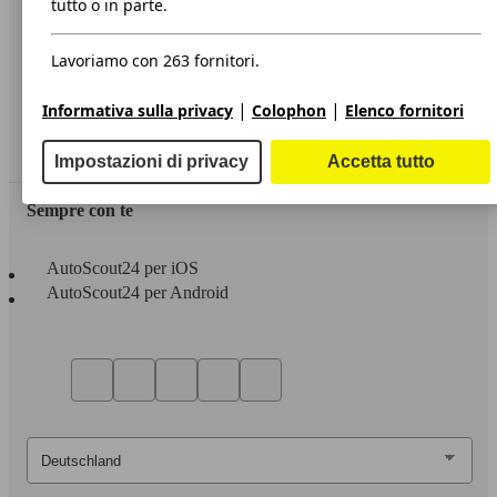
tutto o in parte.
Privacy
Lavoriamo con 263 fornitori.
Dichiarazione di Accessibilità
|
|
Informativa sulla privacy
Colophon
Elenco fornitori
Servizi
Area rivenditori
Impostazioni di privacy
Accetta tutto
Sempre con te
AutoScout24 per iOS
AutoScout24 per Android