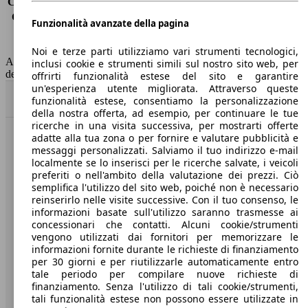
Consumo (extra-urbano)
3.3 l/100km
Consumo (combinato)*
3.7 l/100km
Funzionalità avanzate della pagina
Classe di emissione
Euro 6
Capacità del serbatoio
45 l
Noi e terze parti utilizziamo vari strumenti tecnologici,
AutoScout24 non si assume alcuna responsabilità per la correttezza
inclusi cookie e strumenti simili sul nostro sito web, per
dei dati.
offrirti funzionalità estese del sito e garantire
un'esperienza utente migliorata. Attraverso queste
Torna su
funzionalità estese, consentiamo la personalizzazione
della nostra offerta, ad esempio, per continuare le tue
ricerche in una visita successiva, per mostrarti offerte
adatte alla tua zona o per fornire e valutare pubblicità e
Benvenuti su AutoScout24, il mercato auto europeo.
messaggi personalizzati. Salviamo il tuo indirizzo e-mail
localmente se lo inserisci per le ricerche salvate, i veicoli
preferiti o nell'ambito della valutazione dei prezzi. Ciò
Società
semplifica l'utilizzo del sito web, poiché non è necessario
reinserirlo nelle visite successive. Con il tuo consenso, le
A proposito di AutoScout24
informazioni basate sull'utilizzo saranno trasmesse ai
concessionari che contatti. Alcuni cookie/strumenti
Stampa
vengono utilizzati dai fornitori per memorizzare le
informazioni fornite durante le richieste di finanziamento
Media
per 30 giorni e per riutilizzarle automaticamente entro
tale periodo per compilare nuove richieste di
Condizioni generali
finanziamento. Senza l'utilizzo di tali cookie/strumenti,
tali funzionalità estese non possono essere utilizzate in
Informazioni