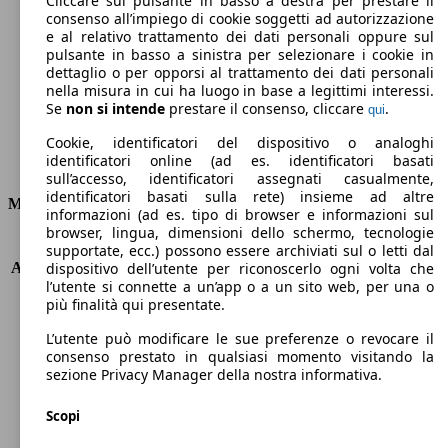
Cliccare sul pulsante in basso a destra per prestare il
consenso all’impiego di cookie soggetti ad autorizzazione
Emissioni di CO2 (combinato)*
e al relativo trattamento dei dati personali oppure sul
pulsante in basso a sinistra per selezionare i cookie in
dettaglio o per opporsi al trattamento dei dati personali
nella misura in cui ha luogo in base a legittimi interessi.
Se
non si intende
prestare il consenso, cliccare
.
qui
Ø 3.7 l/100km
Cookie, identificatori del dispositivo o analoghi
identificatori online (ad es. identificatori basati
Consumi
sull’accesso, identificatori assegnati casualmente,
identificatori basati sulla rete) insieme ad altre
Motore e Prestazioni
informazioni (ad es. tipo di browser e informazioni sul
browser, lingua, dimensioni dello schermo, tecnologie
KW (PS)
88 kW (120 PS)
supportate, ecc.) possono essere archiviati sul o letti dal
Accelerazione (0-100 km/h)
9.6s
dispositivo dell’utente per riconoscerlo ogni volta che
l’utente si connette a un’app o a un sito web, per una o
Velocità massima (km/h)
190 km/h
più finalità qui presentate.
Numero di marce
6
Coppia
300 nm
L’utente può modificare le sue preferenze o revocare il
Cilindrata
1560 ccm
consenso prestato in qualsiasi momento visitando la
sezione Privacy Manager della nostra informativa.
Carburante
Diesel
Cilindri
4
Scopi
Trasmissione
Manuale
Tipo di trazione
trazione anteriore