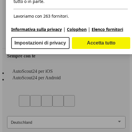
tutto o in parte.
Privacy
Lavoriamo con 263 fornitori.
Dichiarazione di Accessibilità
|
|
Informativa sulla privacy
Colophon
Elenco fornitori
Servizi
Area rivenditori
Impostazioni di privacy
Accetta tutto
Sempre con te
AutoScout24 per iOS
AutoScout24 per Android