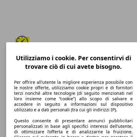
191 km/h
Utilizziamo i cookie. Per consentirvi di
trovare ciò di cui avete bisogno.
Velocità massima
Per offrire all’utente la migliore esperienza possibile con
le nostre offerte, utilizziamo cookie propri e di fornitori
terzi nonché altre tecnologie (di seguito menzionati nel
Benzina
loro insieme come “cookie”) allo scopo di salvare e
accedere in seguito a informazioni sul dispositivo
Carburante
utilizzato e a dati personali (tra cui gli indirizzi IP).
Questo consente di presentare annunci pubblicitari
personalizzati in base agli specifici interessi dell’utente,
di ottimizzare l’offerta e di analizzarne la fruizione.
103 g/km