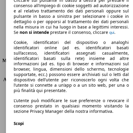
Cliccare sul pulsante in basso a destra per prestare il
consenso all’impiego di cookie soggetti ad autorizzazione
Emissioni di CO2 (combinato)*
e al relativo trattamento dei dati personali oppure sul
pulsante in basso a sinistra per selezionare i cookie in
dettaglio o per opporsi al trattamento dei dati personali
nella misura in cui ha luogo in base a legittimi interessi.
Se
non si intende
prestare il consenso, cliccare
.
qui
Ø 4.4 l/100km
Cookie, identificatori del dispositivo o analoghi
identificatori online (ad es. identificatori basati
Consumi
sull’accesso, identificatori assegnati casualmente,
identificatori basati sulla rete) insieme ad altre
Motore e Prestazioni
informazioni (ad es. tipo di browser e informazioni sul
browser, lingua, dimensioni dello schermo, tecnologie
KW (PS)
81 kW (110 PS)
supportate, ecc.) possono essere archiviati sul o letti dal
Accelerazione (0-100 km/h)
9.9s
dispositivo dell’utente per riconoscerlo ogni volta che
l’utente si connette a un’app o a un sito web, per una o
Velocità massima (km/h)
191 km/h
più finalità qui presentate.
Numero di marce
5
Coppia
205 nm
L’utente può modificare le sue preferenze o revocare il
Cilindrata
1199 ccm
consenso prestato in qualsiasi momento visitando la
sezione Privacy Manager della nostra informativa.
Carburante
Benzina
Cilindri
3
Scopi
Trasmissione
Manuale
Tipo di trazione
trazione anteriore