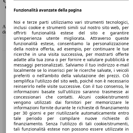
Consumo (extra-urbano)
3.9 l/100km
Consumo (combinato)*
4.4 l/100km
Funzionalità avanzate della pagina
Classe di emissione
Euro 6
Capacità del serbatoio
50 l
Noi e terze parti utilizziamo vari strumenti tecnologici,
AutoScout24 non si assume alcuna responsabilità per la correttezza
inclusi cookie e strumenti simili sul nostro sito web, per
dei dati.
offrirti funzionalità estese del sito e garantire
un'esperienza utente migliorata. Attraverso queste
Torna su
funzionalità estese, consentiamo la personalizzazione
della nostra offerta, ad esempio, per continuare le tue
ricerche in una visita successiva, per mostrarti offerte
adatte alla tua zona o per fornire e valutare pubblicità e
Benvenuti su AutoScout24, il mercato auto europeo.
messaggi personalizzati. Salviamo il tuo indirizzo e-mail
localmente se lo inserisci per le ricerche salvate, i veicoli
preferiti o nell'ambito della valutazione dei prezzi. Ciò
Società
semplifica l'utilizzo del sito web, poiché non è necessario
reinserirlo nelle visite successive. Con il tuo consenso, le
A proposito di AutoScout24
informazioni basate sull'utilizzo saranno trasmesse ai
concessionari che contatti. Alcuni cookie/strumenti
Stampa
vengono utilizzati dai fornitori per memorizzare le
informazioni fornite durante le richieste di finanziamento
Media
per 30 giorni e per riutilizzarle automaticamente entro
tale periodo per compilare nuove richieste di
Condizioni generali
finanziamento. Senza l'utilizzo di tali cookie/strumenti,
tali funzionalità estese non possono essere utilizzate in
Informazioni