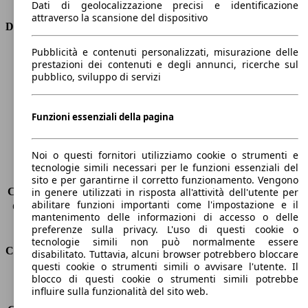
Dati di geolocalizzazione precisi e identificazione
attraverso la scansione del dispositivo
Dimensioni
Pubblicità e contenuti personalizzati, misurazione delle
Lunghezza
4160 mm
prestazioni dei contenuti e degli annunci, ricerche sul
Altezza
1560 mm
pubblico, sviluppo di servizi
Larghezza
1740 mm
Passo
2540 mm
Peso massimo
1656 kg
Funzioni essenziali della pagina
Carico massimo
491 kg
Porte
5
Noi o questi fornitori utilizziamo cookie o strumenti e
Sedili
5
tecnologie simili necessari per le funzioni essenziali del
Carico sul tetto
-
sito e per garantirne il corretto funzionamento. Vengono
Capacità di traino (senza freni)
-
in genere utilizzati in risposta all'attività dell'utente per
abilitare funzioni importanti come l'impostazione e il
Capacità di traino (con freni)
1270 kg
mantenimento delle informazioni di accesso o delle
Volume del bagagliaio
350 l
preferenze sulla privacy. L'uso di questi cookie o
tecnologie simili non può normalmente essere
Consumi
disabilitato. Tuttavia, alcuni browser potrebbero bloccare
questi cookie o strumenti simili o avvisare l'utente. Il
blocco di questi cookie o strumenti simili potrebbe
Emissioni di CO2*
103 g/km (komb.)
influire sulla funzionalità del sito web.
Consumo (urbano)
5.3 l/100km