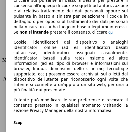
Cliccare sul pulsante in basso a destra per prestare il
consenso all’impiego di cookie soggetti ad autorizzazione
Emissioni di CO2 (combinato)*
e al relativo trattamento dei dati personali oppure sul
pulsante in basso a sinistra per selezionare i cookie in
dettaglio o per opporsi al trattamento dei dati personali
nella misura in cui ha luogo in base a legittimi interessi.
Se
non si intende
prestare il consenso, cliccare
.
qui
Ø 5.6 l/100km
Cookie, identificatori del dispositivo o analoghi
identificatori online (ad es. identificatori basati
Consumi
sull’accesso, identificatori assegnati casualmente,
identificatori basati sulla rete) insieme ad altre
Motore e Prestazioni
informazioni (ad es. tipo di browser e informazioni sul
browser, lingua, dimensioni dello schermo, tecnologie
KW (PS)
81 kW (110 PS)
supportate, ecc.) possono essere archiviati sul o letti dal
Accelerazione (0-100 km/h)
10.5s
dispositivo dell’utente per riconoscerlo ogni volta che
l’utente si connette a un’app o a un sito web, per una o
Velocità massima (km/h)
187 km/h
più finalità qui presentate.
Numero di marce
6
Coppia
230 nm
L’utente può modificare le sue preferenze o revocare il
Cilindrata
1199 ccm
consenso prestato in qualsiasi momento visitando la
sezione Privacy Manager della nostra informativa.
Carburante
Benzina
Cilindri
3
Scopi
Trasmissione
Automatico
Tipo di trazione
trazione anteriore