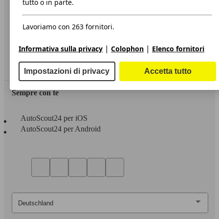
tutto o in parte.
Privacy
Lavoriamo con 263 fornitori.
Dichiarazione di Accessibilità
|
|
Informativa sulla privacy
Colophon
Elenco fornitori
Servizi
Area rivenditori
Impostazioni di privacy
Accetta tutto
Sempre con te
AutoScout24 per iOS
AutoScout24 per Android