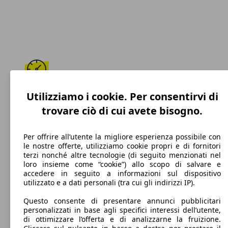
187 km/h
Utilizziamo i cookie. Per consentirvi di
trovare ciò di cui avete bisogno.
Velocità massima
Per offrire all’utente la migliore esperienza possibile con
le nostre offerte, utilizziamo cookie propri e di fornitori
terzi nonché altre tecnologie (di seguito menzionati nel
Benzina
loro insieme come “cookie”) allo scopo di salvare e
accedere in seguito a informazioni sul dispositivo
Carburante
utilizzato e a dati personali (tra cui gli indirizzi IP).
Questo consente di presentare annunci pubblicitari
personalizzati in base agli specifici interessi dell’utente,
di ottimizzare l’offerta e di analizzarne la fruizione.
129 g/km