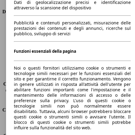
Dati di geolocalizzazione precisi e identificazione
attraverso la scansione del dispositivo
Dimensioni
Pubblicità e contenuti personalizzati, misurazione delle
Lunghezza
4160 mm
prestazioni dei contenuti e degli annunci, ricerche sul
Altezza
1560 mm
pubblico, sviluppo di servizi
Larghezza
1740 mm
Passo
2540 mm
Peso massimo
1680 kg
Funzioni essenziali della pagina
Carico massimo
-
Porte
5
Noi o questi fornitori utilizziamo cookie o strumenti e
Sedili
5
tecnologie simili necessari per le funzioni essenziali del
Carico sul tetto
-
sito e per garantirne il corretto funzionamento. Vengono
Capacità di traino (senza freni)
-
in genere utilizzati in risposta all'attività dell'utente per
abilitare funzioni importanti come l'impostazione e il
Capacità di traino (con freni)
1250 kg
mantenimento delle informazioni di accesso o delle
Volume del bagagliaio
350 - 1200 l
preferenze sulla privacy. L'uso di questi cookie o
tecnologie simili non può normalmente essere
Consumi
disabilitato. Tuttavia, alcuni browser potrebbero bloccare
questi cookie o strumenti simili o avvisare l'utente. Il
blocco di questi cookie o strumenti simili potrebbe
Emissioni di CO2*
129 g/km (komb.)
influire sulla funzionalità del sito web.
Consumo (urbano)
6.6 l/100km