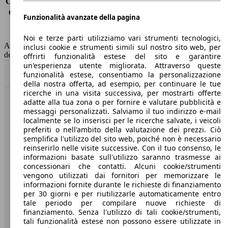
Consumo (extra-urbano)
5.0 l/100km
Consumo (combinato)*
5.6 l/100km
Funzionalità avanzate della pagina
Classe di emissione
Euro 6
Capacità del serbatoio
50 l
Noi e terze parti utilizziamo vari strumenti tecnologici,
AutoScout24 non si assume alcuna responsabilità per la correttezza
inclusi cookie e strumenti simili sul nostro sito web, per
dei dati.
offrirti funzionalità estese del sito e garantire
un'esperienza utente migliorata. Attraverso queste
Torna su
funzionalità estese, consentiamo la personalizzazione
della nostra offerta, ad esempio, per continuare le tue
ricerche in una visita successiva, per mostrarti offerte
adatte alla tua zona o per fornire e valutare pubblicità e
Benvenuti su AutoScout24, il mercato auto europeo.
messaggi personalizzati. Salviamo il tuo indirizzo e-mail
localmente se lo inserisci per le ricerche salvate, i veicoli
preferiti o nell'ambito della valutazione dei prezzi. Ciò
Società
semplifica l'utilizzo del sito web, poiché non è necessario
reinserirlo nelle visite successive. Con il tuo consenso, le
A proposito di AutoScout24
informazioni basate sull'utilizzo saranno trasmesse ai
concessionari che contatti. Alcuni cookie/strumenti
Stampa
vengono utilizzati dai fornitori per memorizzare le
informazioni fornite durante le richieste di finanziamento
Media
per 30 giorni e per riutilizzarle automaticamente entro
tale periodo per compilare nuove richieste di
Condizioni generali
finanziamento. Senza l'utilizzo di tali cookie/strumenti,
tali funzionalità estese non possono essere utilizzate in
Informazioni