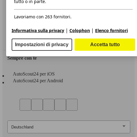
tutto o in parte.
Privacy
Lavoriamo con 263 fornitori.
Dichiarazione di Accessibilità
|
|
Informativa sulla privacy
Colophon
Elenco fornitori
Servizi
Area rivenditori
Impostazioni di privacy
Accetta tutto
Sempre con te
AutoScout24 per iOS
AutoScout24 per Android