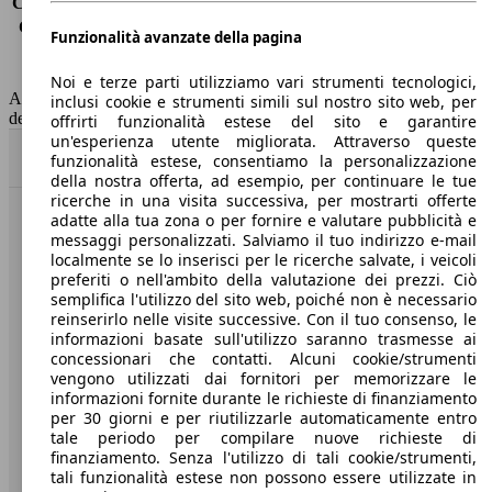
Consumo (extra-urbano)
4.1 l/100km
Consumo (combinato)*
4.8 l/100km
Funzionalità avanzate della pagina
Classe di emissione
Euro 6
Capacità del serbatoio
50 l
Noi e terze parti utilizziamo vari strumenti tecnologici,
AutoScout24 non si assume alcuna responsabilità per la correttezza
inclusi cookie e strumenti simili sul nostro sito web, per
dei dati.
offrirti funzionalità estese del sito e garantire
un'esperienza utente migliorata. Attraverso queste
Torna su
funzionalità estese, consentiamo la personalizzazione
della nostra offerta, ad esempio, per continuare le tue
ricerche in una visita successiva, per mostrarti offerte
adatte alla tua zona o per fornire e valutare pubblicità e
Benvenuti su AutoScout24, il mercato auto europeo.
messaggi personalizzati. Salviamo il tuo indirizzo e-mail
localmente se lo inserisci per le ricerche salvate, i veicoli
preferiti o nell'ambito della valutazione dei prezzi. Ciò
Società
semplifica l'utilizzo del sito web, poiché non è necessario
reinserirlo nelle visite successive. Con il tuo consenso, le
A proposito di AutoScout24
informazioni basate sull'utilizzo saranno trasmesse ai
concessionari che contatti. Alcuni cookie/strumenti
Stampa
vengono utilizzati dai fornitori per memorizzare le
informazioni fornite durante le richieste di finanziamento
Media
per 30 giorni e per riutilizzarle automaticamente entro
tale periodo per compilare nuove richieste di
Condizioni generali
finanziamento. Senza l'utilizzo di tali cookie/strumenti,
tali funzionalità estese non possono essere utilizzate in
Informazioni