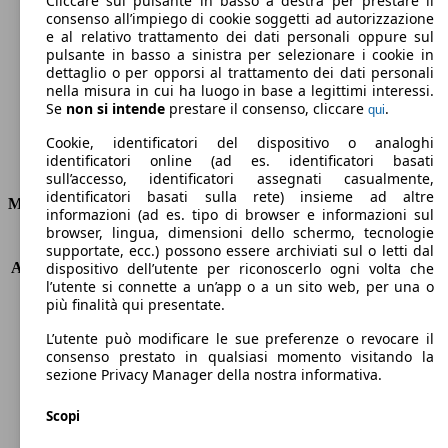
Cliccare sul pulsante in basso a destra per prestare il
consenso all’impiego di cookie soggetti ad autorizzazione
Emissioni di CO2 (combinato)*
e al relativo trattamento dei dati personali oppure sul
pulsante in basso a sinistra per selezionare i cookie in
dettaglio o per opporsi al trattamento dei dati personali
nella misura in cui ha luogo in base a legittimi interessi.
Se
non si intende
prestare il consenso, cliccare
.
qui
Ø 4.8 l/100km
Cookie, identificatori del dispositivo o analoghi
identificatori online (ad es. identificatori basati
Consumi
sull’accesso, identificatori assegnati casualmente,
identificatori basati sulla rete) insieme ad altre
Motore e Prestazioni
informazioni (ad es. tipo di browser e informazioni sul
browser, lingua, dimensioni dello schermo, tecnologie
KW (PS)
81 kW (110 PS)
supportate, ecc.) possono essere archiviati sul o letti dal
Accelerazione (0-100 km/h)
10.3s
dispositivo dell’utente per riconoscerlo ogni volta che
l’utente si connette a un’app o a un sito web, per una o
Velocità massima (km/h)
188 km/h
più finalità qui presentate.
Numero di marce
6
Coppia
205 nm
L’utente può modificare le sue preferenze o revocare il
Cilindrata
1199 ccm
consenso prestato in qualsiasi momento visitando la
sezione Privacy Manager della nostra informativa.
Carburante
Benzina
Cilindri
3
Scopi
Trasmissione
Automatico
Tipo di trazione
trazione anteriore