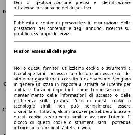
Dati di geolocalizzazione precisi e identificazione
attraverso la scansione del dispositivo
Dimensioni
Pubblicità e contenuti personalizzati, misurazione delle
Lunghezza
4160 mm
prestazioni dei contenuti e degli annunci, ricerche sul
Altezza
1560 mm
pubblico, sviluppo di servizi
Larghezza
1740 mm
Passo
2540 mm
Peso massimo
-
Funzioni essenziali della pagina
Carico massimo
465 kg
Porte
5
Noi o questi fornitori utilizziamo cookie o strumenti e
Sedili
5
tecnologie simili necessari per le funzioni essenziali del
Carico sul tetto
-
sito e per garantirne il corretto funzionamento. Vengono
Capacità di traino (senza freni)
-
in genere utilizzati in risposta all'attività dell'utente per
abilitare funzioni importanti come l'impostazione e il
Capacità di traino (con freni)
1250 kg
mantenimento delle informazioni di accesso o delle
Volume del bagagliaio
350 - 1200 l
preferenze sulla privacy. L'uso di questi cookie o
tecnologie simili non può normalmente essere
Consumi
disabilitato. Tuttavia, alcuni browser potrebbero bloccare
questi cookie o strumenti simili o avvisare l'utente. Il
blocco di questi cookie o strumenti simili potrebbe
Emissioni di CO2*
110 g/km (komb.)
influire sulla funzionalità del sito web.
Consumo (urbano)
5.9 l/100km