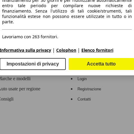
finanziamento per 30 giorni e per riutilizzarle automaticamente
entro tale periodo per compilare nuove richieste di
 dati.
finanziamento. Senza l'utilizzo di tali cookie/strumenti, tali
funzionalità estese non possono essere utilizzate in tutto o in
parte.
Lavoriamo con 263 fornitori.
ropeo.
|
|
Informativa sulla privacy
Colophon
Elenco fornitori
Area rivenditori
Impostazioni di privacy
Accetta tutto
Contatti
Servizi per i dealer
arche e modelli
Login
uto usate per regione
Registrazione
onsigli
Contatti