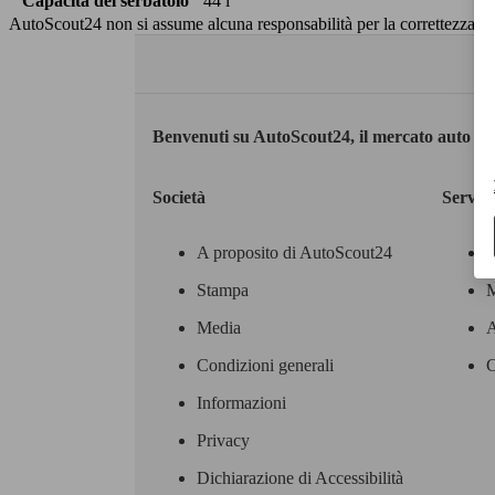
Capacità del serbatoio
44 l
AutoScout24 non si assume alcuna responsabilità per la correttezza dei
Benvenuti su AutoScout24, il mercato auto eu
Società
Servizi
A proposito di AutoScout24
Stampa
M
Media
A
Condizioni generali
C
Informazioni
Privacy
Dichiarazione di Accessibilità