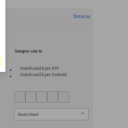
Torna su
Sempre con te
AutoScout24 per iOS
AutoScout24 per Android