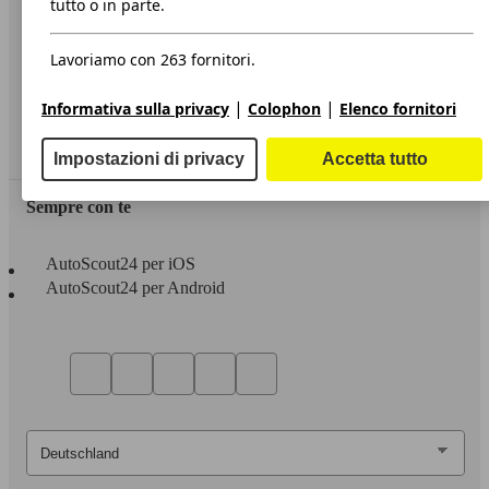
tutto o in parte.
Privacy
Lavoriamo con 263 fornitori.
Dichiarazione di Accessibilità
|
|
Informativa sulla privacy
Colophon
Elenco fornitori
Servizi
Area rivenditori
Impostazioni di privacy
Accetta tutto
Sempre con te
AutoScout24 per iOS
AutoScout24 per Android