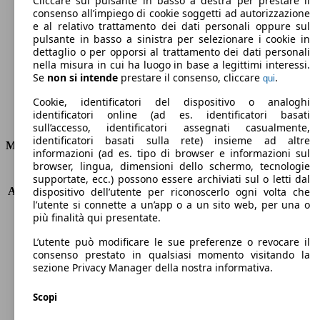
Cliccare sul pulsante in basso a destra per prestare il
consenso all’impiego di cookie soggetti ad autorizzazione
Emissioni di CO2 (combinato)*
e al relativo trattamento dei dati personali oppure sul
pulsante in basso a sinistra per selezionare i cookie in
dettaglio o per opporsi al trattamento dei dati personali
nella misura in cui ha luogo in base a legittimi interessi.
Se
non si intende
prestare il consenso, cliccare
.
qui
Ø 4.5 l/100km
Cookie, identificatori del dispositivo o analoghi
identificatori online (ad es. identificatori basati
Consumi
sull’accesso, identificatori assegnati casualmente,
identificatori basati sulla rete) insieme ad altre
Motore e Prestazioni
informazioni (ad es. tipo di browser e informazioni sul
browser, lingua, dimensioni dello schermo, tecnologie
KW (PS)
96 kW (130 PS)
supportate, ecc.) possono essere archiviati sul o letti dal
Accelerazione (0-100 km/h)
8.9s
dispositivo dell’utente per riconoscerlo ogni volta che
l’utente si connette a un’app o a un sito web, per una o
Velocità massima (km/h)
196 km/h
più finalità qui presentate.
Numero di marce
6
Coppia
230 nm
L’utente può modificare le sue preferenze o revocare il
Cilindrata
1199 ccm
consenso prestato in qualsiasi momento visitando la
sezione Privacy Manager della nostra informativa.
Carburante
Benzina
Cilindri
3
Scopi
Trasmissione
Manuale
Tipo di trazione
trazione anteriore