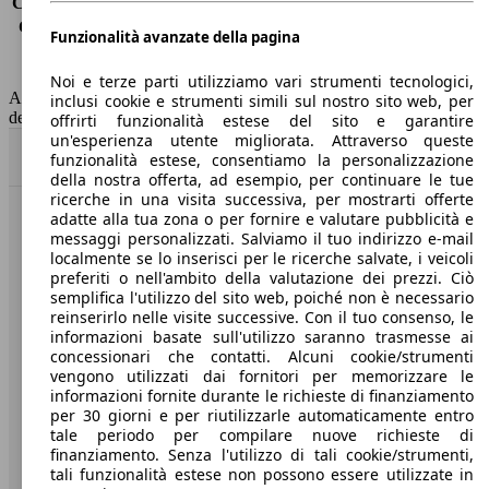
Consumo (extra-urbano)
4.0 l/100km
Consumo (combinato)*
4.5 l/100km
Funzionalità avanzate della pagina
Classe di emissione
Euro 6
Capacità del serbatoio
44 l
Noi e terze parti utilizziamo vari strumenti tecnologici,
AutoScout24 non si assume alcuna responsabilità per la correttezza
inclusi cookie e strumenti simili sul nostro sito web, per
dei dati.
offrirti funzionalità estese del sito e garantire
un'esperienza utente migliorata. Attraverso queste
Torna su
funzionalità estese, consentiamo la personalizzazione
della nostra offerta, ad esempio, per continuare le tue
ricerche in una visita successiva, per mostrarti offerte
adatte alla tua zona o per fornire e valutare pubblicità e
Benvenuti su AutoScout24, il mercato auto europeo.
messaggi personalizzati. Salviamo il tuo indirizzo e-mail
localmente se lo inserisci per le ricerche salvate, i veicoli
preferiti o nell'ambito della valutazione dei prezzi. Ciò
Società
semplifica l'utilizzo del sito web, poiché non è necessario
reinserirlo nelle visite successive. Con il tuo consenso, le
A proposito di AutoScout24
informazioni basate sull'utilizzo saranno trasmesse ai
concessionari che contatti. Alcuni cookie/strumenti
Stampa
vengono utilizzati dai fornitori per memorizzare le
informazioni fornite durante le richieste di finanziamento
Media
per 30 giorni e per riutilizzarle automaticamente entro
tale periodo per compilare nuove richieste di
Condizioni generali
finanziamento. Senza l'utilizzo di tali cookie/strumenti,
tali funzionalità estese non possono essere utilizzate in
Informazioni