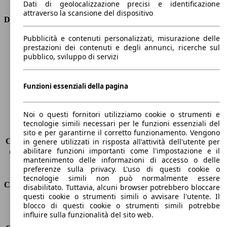
Dati di geolocalizzazione precisi e identificazione
attraverso la scansione del dispositivo
Dimensioni
Pubblicità e contenuti personalizzati, misurazione delle
Lunghezza
4300 mm
prestazioni dei contenuti e degli annunci, ricerche sul
Altezza
1530 mm
pubblico, sviluppo di servizi
Larghezza
1770 mm
Passo
2610 mm
Peso massimo
1715 kg
Funzioni essenziali della pagina
Carico massimo
-
Porte
5
Noi o questi fornitori utilizziamo cookie o strumenti e
Sedili
5
tecnologie simili necessari per le funzioni essenziali del
Carico sul tetto
-
sito e per garantirne il corretto funzionamento. Vengono
Capacità di traino (senza freni)
-
in genere utilizzati in risposta all'attività dell'utente per
abilitare funzioni importanti come l'impostazione e il
Capacità di traino (con freni)
1200 kg
mantenimento delle informazioni di accesso o delle
Volume del bagagliaio
434 l
preferenze sulla privacy. L'uso di questi cookie o
tecnologie simili non può normalmente essere
Consumi
disabilitato. Tuttavia, alcuni browser potrebbero bloccare
questi cookie o strumenti simili o avvisare l'utente. Il
blocco di questi cookie o strumenti simili potrebbe
Emissioni di CO2*
103 g/km (komb.)
influire sulla funzionalità del sito web.
Consumo (urbano)
5.3 l/100km