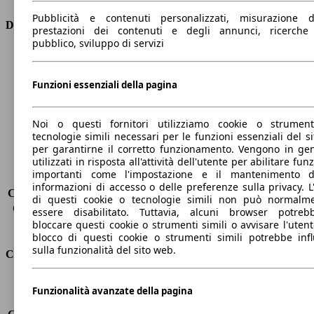
Pubblicità e contenuti personalizzati, misurazione d
Dimensioni
prestazioni dei contenuti e degli annunci, ricerche
pubblico, sviluppo di servizi
Lunghezza
4300 mm
Altezza
1530 mm
Funzioni essenziali della pagina
Larghezza
1770 mm
Passo
2610 mm
Peso massimo
1710 kg
Noi o questi fornitori utilizziamo cookie o strumen
Carico massimo
-
tecnologie simili necessari per le funzioni essenziali del si
Porte
5
per garantirne il corretto funzionamento. Vengono in ge
utilizzati in risposta all'attività dell'utente per abilitare fun
Sedili
5
importanti come l'impostazione e il mantenimento d
Carico sul tetto
-
informazioni di accesso o delle preferenze sulla privacy. L
Capacità di traino (senza freni)
-
di questi cookie o tecnologie simili non può normalm
Capacità di traino (con freni)
1200 kg
essere disabilitato. Tuttavia, alcuni browser potreb
bloccare questi cookie o strumenti simili o avvisare l'utente
Volume del bagagliaio
434 l
blocco di questi cookie o strumenti simili potrebbe infl
sulla funzionalità del sito web.
Consumi
Emissioni di CO2*
105 g/km (komb.)
Funzionalità avanzate della pagina
Consumo (urbano)
5.5 l/100km