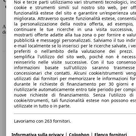
Consumo (extra-urbano)
4.0 l/100km
Noi e terze parti utilizziamo vari strumenti tecnologici, inc
Consumo (combinato)*
4.6 l/100km
cookie e strumenti simili sul nostro sito web, per offr
funzionalità estese del sito e garantire un'esperienza ut
Classe di emissione
Euro 6
migliorata. Attraverso queste funzionalità estese, consent
Capacità del serbatoio
44 l
la personalizzazione della nostra offerta, ad esempio,
AutoScout24 non si assume alcuna responsabilità per la correttezza
continuare le tue ricerche in una visita successiva,
dei dati.
mostrarti offerte adatte alla tua zona o per fornire e valu
pubblicità e messaggi personalizzati. Salviamo il tuo indir
Torna su
e-mail localmente se lo inserisci per le ricerche salvate, i vei
preferiti o nell'ambito della valutazione dei prezzi.
semplifica l'utilizzo del sito web, poiché non è necess
reinserirlo nelle visite successive. Con il tuo consenso
Benvenuti su AutoScout24, il mercato auto europeo.
informazioni basate sull'utilizzo saranno trasmess
concessionari che contatti. Alcuni cookie/strumenti ven
utilizzati dai fornitori per memorizzare le informazioni for
Società
durante le richieste di finanziamento per 30 giorni e
riutilizzarle automaticamente entro tale periodo per compi
A proposito di AutoScout24
nuove richieste di finanziamento. Senza l'utilizzo di 
cookie/strumenti, tali funzionalità estese non possono es
Stampa
utilizzate in tutto o in parte.
Media
Lavoriamo con 263 fornitori.
Condizioni generali
Informazioni
|
|
Informativa sulla privacy
Colophon
Elenco fornitori