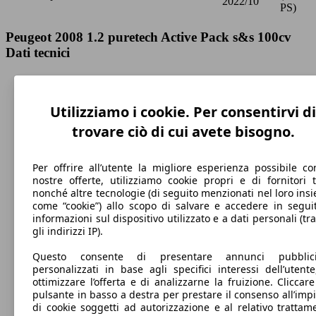
2022/10
PS)
Peugeot 2008 1.2 puretech Active Pack s&s 100cv
Dati tecnici
Utilizziamo i cookie. Per consentirvi di
185 km/h
trovare ciò di cui avete bisogno.
Velocità massima
Per offrire all’utente la migliore esperienza possibile co
nostre offerte, utilizziamo cookie propri e di fornitori t
nonché altre tecnologie (di seguito menzionati nel loro ins
come “cookie”) allo scopo di salvare e accedere in segui
Benzina
informazioni sul dispositivo utilizzato e a dati personali (tra
gli indirizzi IP).
Carburante
Questo consente di presentare annunci pubblicit
personalizzati in base agli specifici interessi dell’utente
ottimizzare l’offerta e di analizzarne la fruizione. Cliccare
pulsante in basso a destra per prestare il consenso all’imp
di cookie soggetti ad autorizzazione e al relativo trattam
105 g/km