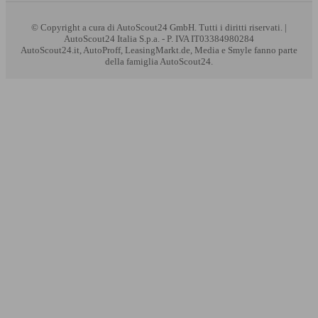
© Copyright
a cura di AutoScout24 GmbH. Tutti i diritti riservati. |
AutoScout24 Italia S.p.a. - P. IVA IT03384980284
AutoScout24.it, AutoProff, LeasingMarkt.de, Media e Smyle fanno parte
della famiglia AutoScout24.