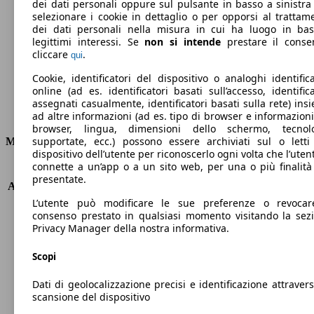
dei dati personali oppure sul pulsante in basso a sinistra
selezionare i cookie in dettaglio o per opporsi al trattam
Emissioni di CO2 (combinato)*
dei dati personali nella misura in cui ha luogo in ba
legittimi interessi. Se
non si intende
prestare il conse
cliccare
.
qui
Cookie, identificatori del dispositivo o analoghi identifica
Ø 4.6 l/100km
online (ad es. identificatori basati sull’accesso, identifica
assegnati casualmente, identificatori basati sulla rete) ins
Consumi
ad altre informazioni (ad es. tipo di browser e informazioni
browser, lingua, dimensioni dello schermo, tecnol
supportate, ecc.) possono essere archiviati sul o letti
Motore e Prestazioni
dispositivo dell’utente per riconoscerlo ogni volta che l’utent
connette a un’app o a un sito web, per una o più finalità
KW (PS)
75 kW (100 PS)
presentate.
Accelerazione (0-100 km/h)
10.9s
Velocità massima (km/h)
185 km/h
L’utente può modificare le sue preferenze o revocar
consenso prestato in qualsiasi momento visitando la sez
Numero di marce
6
Privacy Manager della nostra informativa.
Coppia
205 nm
Cilindrata
1199 ccm
Scopi
Carburante
Benzina
Cilindri
3
Dati di geolocalizzazione precisi e identificazione attravers
Trasmissione
Manuale
scansione del dispositivo
Tipo di trazione
trazione anteriore