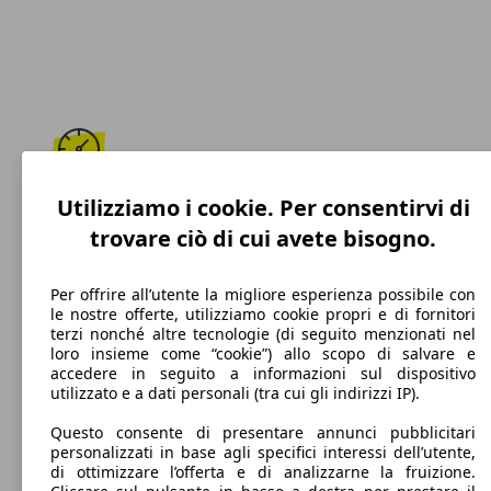
187 km/h
Utilizziamo i cookie. Per consentirvi di
trovare ciò di cui avete bisogno.
Velocità massima
Per offrire all’utente la migliore esperienza possibile con
le nostre offerte, utilizziamo cookie propri e di fornitori
terzi nonché altre tecnologie (di seguito menzionati nel
Benzina
loro insieme come “cookie”) allo scopo di salvare e
accedere in seguito a informazioni sul dispositivo
Carburante
utilizzato e a dati personali (tra cui gli indirizzi IP).
Questo consente di presentare annunci pubblicitari
personalizzati in base agli specifici interessi dell’utente,
di ottimizzare l’offerta e di analizzarne la fruizione.
129 g/km