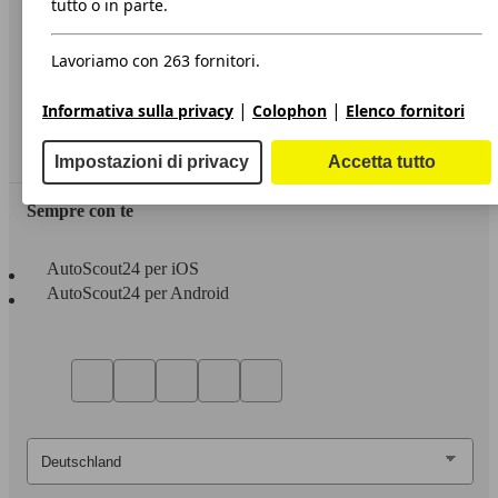
tutto o in parte.
Privacy
Lavoriamo con 263 fornitori.
Dichiarazione di Accessibilità
|
|
Informativa sulla privacy
Colophon
Elenco fornitori
Servizi
Area rivenditori
Impostazioni di privacy
Accetta tutto
Sempre con te
AutoScout24 per iOS
AutoScout24 per Android