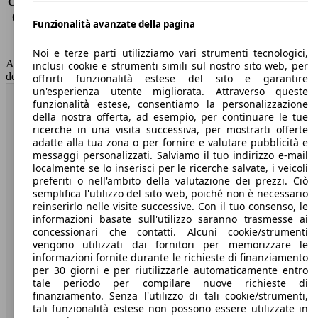
Consumo (extra-urbano)
5.0 l/100km
Consumo (combinato)*
5.6 l/100km
Funzionalità avanzate della pagina
Classe di emissione
Euro 6
Capacità del serbatoio
50 l
Noi e terze parti utilizziamo vari strumenti tecnologici,
AutoScout24 non si assume alcuna responsabilità per la correttezza
inclusi cookie e strumenti simili sul nostro sito web, per
dei dati.
offrirti funzionalità estese del sito e garantire
un'esperienza utente migliorata. Attraverso queste
Torna su
funzionalità estese, consentiamo la personalizzazione
della nostra offerta, ad esempio, per continuare le tue
ricerche in una visita successiva, per mostrarti offerte
adatte alla tua zona o per fornire e valutare pubblicità e
Benvenuti su AutoScout24, il mercato auto europeo.
messaggi personalizzati. Salviamo il tuo indirizzo e-mail
localmente se lo inserisci per le ricerche salvate, i veicoli
preferiti o nell'ambito della valutazione dei prezzi. Ciò
Società
semplifica l'utilizzo del sito web, poiché non è necessario
reinserirlo nelle visite successive. Con il tuo consenso, le
A proposito di AutoScout24
informazioni basate sull'utilizzo saranno trasmesse ai
concessionari che contatti. Alcuni cookie/strumenti
Stampa
vengono utilizzati dai fornitori per memorizzare le
informazioni fornite durante le richieste di finanziamento
Media
per 30 giorni e per riutilizzarle automaticamente entro
tale periodo per compilare nuove richieste di
Condizioni generali
finanziamento. Senza l'utilizzo di tali cookie/strumenti,
tali funzionalità estese non possono essere utilizzate in
Informazioni