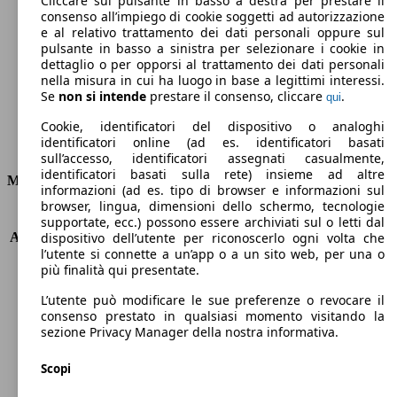
Cliccare sul pulsante in basso a destra per prestare il
consenso all’impiego di cookie soggetti ad autorizzazione
Emissioni di CO2 (combinato)*
e al relativo trattamento dei dati personali oppure sul
pulsante in basso a sinistra per selezionare i cookie in
dettaglio o per opporsi al trattamento dei dati personali
nella misura in cui ha luogo in base a legittimi interessi.
Se
non si intende
prestare il consenso, cliccare
.
qui
Ø 5.6 l/100km
Cookie, identificatori del dispositivo o analoghi
identificatori online (ad es. identificatori basati
Consumi
sull’accesso, identificatori assegnati casualmente,
identificatori basati sulla rete) insieme ad altre
Motore e Prestazioni
informazioni (ad es. tipo di browser e informazioni sul
browser, lingua, dimensioni dello schermo, tecnologie
KW (PS)
81 kW (110 PS)
supportate, ecc.) possono essere archiviati sul o letti dal
Accelerazione (0-100 km/h)
10.5s
dispositivo dell’utente per riconoscerlo ogni volta che
l’utente si connette a un’app o a un sito web, per una o
Velocità massima (km/h)
187 km/h
più finalità qui presentate.
Numero di marce
6
Coppia
230 nm
L’utente può modificare le sue preferenze o revocare il
Cilindrata
1199 ccm
consenso prestato in qualsiasi momento visitando la
sezione Privacy Manager della nostra informativa.
Carburante
Benzina
Cilindri
3
Scopi
Trasmissione
Automatico
Tipo di trazione
trazione anteriore