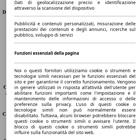
Dati di geolocalizzazione precisi e identificazione
attraverso la scansione del dispositivo
Dimensioni
Pubblicità e contenuti personalizzati, misurazione delle
Lunghezza
4160 mm
prestazioni dei contenuti e degli annunci, ricerche sul
Altezza
1560 mm
pubblico, sviluppo di servizi
Larghezza
1740 mm
Passo
2540 mm
Peso massimo
1680 kg
Funzioni essenziali della pagina
Carico massimo
-
Porte
5
Noi o questi fornitori utilizziamo cookie o strumenti e
Sedili
5
tecnologie simili necessari per le funzioni essenziali del
Carico sul tetto
-
sito e per garantirne il corretto funzionamento. Vengono
Capacità di traino (senza freni)
-
in genere utilizzati in risposta all'attività dell'utente per
abilitare funzioni importanti come l'impostazione e il
Capacità di traino (con freni)
1250 kg
mantenimento delle informazioni di accesso o delle
Volume del bagagliaio
350 - 1200 l
preferenze sulla privacy. L'uso di questi cookie o
tecnologie simili non può normalmente essere
Consumi
disabilitato. Tuttavia, alcuni browser potrebbero bloccare
questi cookie o strumenti simili o avvisare l'utente. Il
blocco di questi cookie o strumenti simili potrebbe
Emissioni di CO2*
129 g/km (komb.)
influire sulla funzionalità del sito web.
Consumo (urbano)
6.6 l/100km