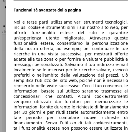
Consumo (extra-urbano)
5.0 l/100km
Consumo (combinato)*
5.6 l/100km
Funzionalità avanzate della pagina
Classe di emissione
Euro 6
Capacità del serbatoio
50 l
Noi e terze parti utilizziamo vari strumenti tecnologici,
AutoScout24 non si assume alcuna responsabilità per la correttezza
inclusi cookie e strumenti simili sul nostro sito web, per
dei dati.
offrirti funzionalità estese del sito e garantire
un'esperienza utente migliorata. Attraverso queste
Torna su
funzionalità estese, consentiamo la personalizzazione
della nostra offerta, ad esempio, per continuare le tue
ricerche in una visita successiva, per mostrarti offerte
adatte alla tua zona o per fornire e valutare pubblicità e
Benvenuti su AutoScout24, il mercato auto europeo.
messaggi personalizzati. Salviamo il tuo indirizzo e-mail
localmente se lo inserisci per le ricerche salvate, i veicoli
preferiti o nell'ambito della valutazione dei prezzi. Ciò
Società
semplifica l'utilizzo del sito web, poiché non è necessario
reinserirlo nelle visite successive. Con il tuo consenso, le
A proposito di AutoScout24
informazioni basate sull'utilizzo saranno trasmesse ai
concessionari che contatti. Alcuni cookie/strumenti
Stampa
vengono utilizzati dai fornitori per memorizzare le
informazioni fornite durante le richieste di finanziamento
Media
per 30 giorni e per riutilizzarle automaticamente entro
tale periodo per compilare nuove richieste di
Condizioni generali
finanziamento. Senza l'utilizzo di tali cookie/strumenti,
tali funzionalità estese non possono essere utilizzate in
Informazioni