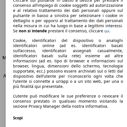
Cliccare sul pulsante in basso a destra per prestare il
consenso all’impiego di cookie soggetti ad autorizzazione
Emissioni di CO2 (combinato)*
e al relativo trattamento dei dati personali oppure sul
pulsante in basso a sinistra per selezionare i cookie in
dettaglio o per opporsi al trattamento dei dati personali
nella misura in cui ha luogo in base a legittimi interessi.
Se
non si intende
prestare il consenso, cliccare
.
qui
Ø 5.6 l/100km
Cookie, identificatori del dispositivo o analoghi
identificatori online (ad es. identificatori basati
Consumi
sull’accesso, identificatori assegnati casualmente,
identificatori basati sulla rete) insieme ad altre
Motore e Prestazioni
informazioni (ad es. tipo di browser e informazioni sul
browser, lingua, dimensioni dello schermo, tecnologie
KW (PS)
81 kW (110 PS)
supportate, ecc.) possono essere archiviati sul o letti dal
Accelerazione (0-100 km/h)
10.5s
dispositivo dell’utente per riconoscerlo ogni volta che
l’utente si connette a un’app o a un sito web, per una o
Velocità massima (km/h)
187 km/h
più finalità qui presentate.
Numero di marce
6
Coppia
230 nm
L’utente può modificare le sue preferenze o revocare il
Cilindrata
1199 ccm
consenso prestato in qualsiasi momento visitando la
sezione Privacy Manager della nostra informativa.
Carburante
Benzina
Cilindri
3
Scopi
Trasmissione
Automatico
Tipo di trazione
trazione anteriore