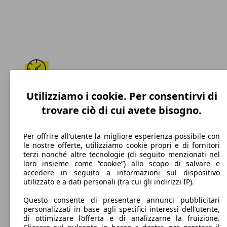
187 km/h
Utilizziamo i cookie. Per consentirvi di
trovare ciò di cui avete bisogno.
Velocità massima
Per offrire all’utente la migliore esperienza possibile con
le nostre offerte, utilizziamo cookie propri e di fornitori
terzi nonché altre tecnologie (di seguito menzionati nel
Benzina
loro insieme come “cookie”) allo scopo di salvare e
accedere in seguito a informazioni sul dispositivo
Carburante
utilizzato e a dati personali (tra cui gli indirizzi IP).
Questo consente di presentare annunci pubblicitari
personalizzati in base agli specifici interessi dell’utente,
di ottimizzare l’offerta e di analizzarne la fruizione.
129 g/km