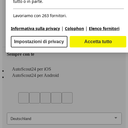
tutto o in parte.
Privacy
Lavoriamo con 263 fornitori.
Dichiarazione di Accessibilità
|
|
Informativa sulla privacy
Colophon
Elenco fornitori
Servizi
Area rivenditori
Impostazioni di privacy
Accetta tutto
Sempre con te
AutoScout24 per iOS
AutoScout24 per Android