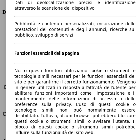
Dati di geolocalizzazione precisi e identificazione
attraverso la scansione del dispositivo
Dimensioni
Pubblicità e contenuti personalizzati, misurazione delle
Lunghezza
4160 mm
prestazioni dei contenuti e degli annunci, ricerche sul
Altezza
1560 mm
pubblico, sviluppo di servizi
Larghezza
1740 mm
Passo
2540 mm
Peso massimo
1680 kg
Funzioni essenziali della pagina
Carico massimo
-
Porte
5
Noi o questi fornitori utilizziamo cookie o strumenti e
Sedili
5
tecnologie simili necessari per le funzioni essenziali del
Carico sul tetto
-
sito e per garantirne il corretto funzionamento. Vengono
Capacità di traino (senza freni)
-
in genere utilizzati in risposta all'attività dell'utente per
abilitare funzioni importanti come l'impostazione e il
Capacità di traino (con freni)
1250 kg
mantenimento delle informazioni di accesso o delle
Volume del bagagliaio
350 - 1200 l
preferenze sulla privacy. L'uso di questi cookie o
tecnologie simili non può normalmente essere
Consumi
disabilitato. Tuttavia, alcuni browser potrebbero bloccare
questi cookie o strumenti simili o avvisare l'utente. Il
blocco di questi cookie o strumenti simili potrebbe
Emissioni di CO2*
129 g/km (komb.)
influire sulla funzionalità del sito web.
Consumo (urbano)
6.6 l/100km