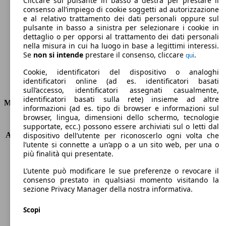
Cliccare sul pulsante in basso a destra per prestare il
consenso all’impiego di cookie soggetti ad autorizzazione
Emissioni di CO2 (combinato)*
e al relativo trattamento dei dati personali oppure sul
pulsante in basso a sinistra per selezionare i cookie in
dettaglio o per opporsi al trattamento dei dati personali
nella misura in cui ha luogo in base a legittimi interessi.
Se
non si intende
prestare il consenso, cliccare
.
qui
Ø 3.6 l/100km
Cookie, identificatori del dispositivo o analoghi
identificatori online (ad es. identificatori basati
Consumi
sull’accesso, identificatori assegnati casualmente,
identificatori basati sulla rete) insieme ad altre
Motore e Prestazioni
informazioni (ad es. tipo di browser e informazioni sul
browser, lingua, dimensioni dello schermo, tecnologie
KW (PS)
75 kW (100 PS)
supportate, ecc.) possono essere archiviati sul o letti dal
Accelerazione (0-100 km/h)
11.4s
dispositivo dell’utente per riconoscerlo ogni volta che
l’utente si connette a un’app o a un sito web, per una o
Velocità massima (km/h)
185 km/h
più finalità qui presentate.
Numero di marce
6
Coppia
250 nm
L’utente può modificare le sue preferenze o revocare il
Cilindrata
1499 ccm
consenso prestato in qualsiasi momento visitando la
sezione Privacy Manager della nostra informativa.
Carburante
Diesel
Cilindri
4
Scopi
Trasmissione
Manuale
Tipo di trazione
trazione anteriore