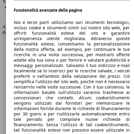
Consumo (extra-urbano)
3.3 l/100km
Consumo (combinato)*
3.6 l/100km
Funzionalità avanzate della pagina
Classe di emissione
Euro 6
Capacità del serbatoio
41 l
Noi e terze parti utilizziamo vari strumenti tecnologici,
AutoScout24 non si assume alcuna responsabilità per la correttezza
inclusi cookie e strumenti simili sul nostro sito web, per
dei dati.
offrirti funzionalità estese del sito e garantire
un'esperienza utente migliorata. Attraverso queste
Torna su
funzionalità estese, consentiamo la personalizzazione
della nostra offerta, ad esempio, per continuare le tue
ricerche in una visita successiva, per mostrarti offerte
adatte alla tua zona o per fornire e valutare pubblicità e
Benvenuti su AutoScout24, il mercato auto europeo.
messaggi personalizzati. Salviamo il tuo indirizzo e-mail
localmente se lo inserisci per le ricerche salvate, i veicoli
preferiti o nell'ambito della valutazione dei prezzi. Ciò
Società
semplifica l'utilizzo del sito web, poiché non è necessario
reinserirlo nelle visite successive. Con il tuo consenso, le
A proposito di AutoScout24
informazioni basate sull'utilizzo saranno trasmesse ai
concessionari che contatti. Alcuni cookie/strumenti
Stampa
vengono utilizzati dai fornitori per memorizzare le
informazioni fornite durante le richieste di finanziamento
Media
per 30 giorni e per riutilizzarle automaticamente entro
tale periodo per compilare nuove richieste di
Condizioni generali
finanziamento. Senza l'utilizzo di tali cookie/strumenti,
tali funzionalità estese non possono essere utilizzate in
Informazioni