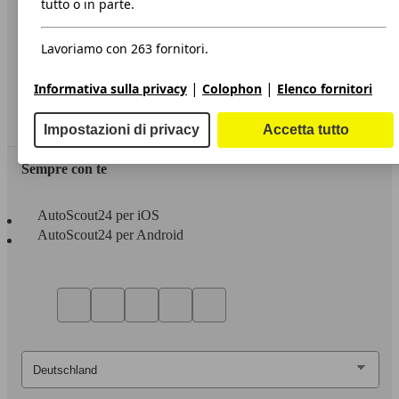
tutto o in parte.
Privacy
Lavoriamo con 263 fornitori.
Dichiarazione di Accessibilità
|
|
Informativa sulla privacy
Colophon
Elenco fornitori
Servizi
Area rivenditori
Impostazioni di privacy
Accetta tutto
Sempre con te
AutoScout24 per iOS
AutoScout24 per Android