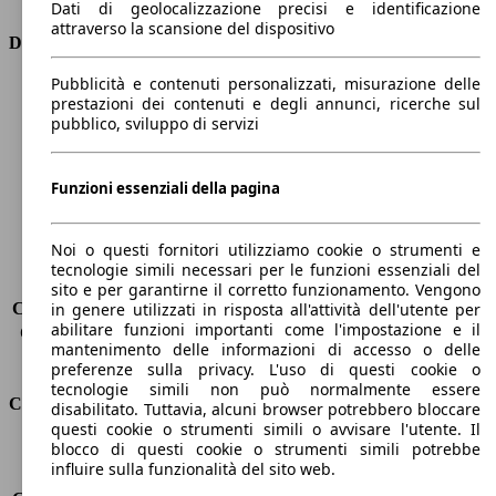
Dati di geolocalizzazione precisi e identificazione
attraverso la scansione del dispositivo
Dimensioni
Pubblicità e contenuti personalizzati, misurazione delle
Lunghezza
4300 mm
prestazioni dei contenuti e degli annunci, ricerche sul
Altezza
1530 mm
pubblico, sviluppo di servizi
Larghezza
1770 mm
Passo
2610 mm
Peso massimo
1731 kg
Funzioni essenziali della pagina
Carico massimo
-
Porte
5
Noi o questi fornitori utilizziamo cookie o strumenti e
Sedili
5
tecnologie simili necessari per le funzioni essenziali del
Carico sul tetto
-
sito e per garantirne il corretto funzionamento. Vengono
Capacità di traino (senza freni)
-
in genere utilizzati in risposta all'attività dell'utente per
abilitare funzioni importanti come l'impostazione e il
Capacità di traino (con freni)
1200 kg
mantenimento delle informazioni di accesso o delle
Volume del bagagliaio
434 l
preferenze sulla privacy. L'uso di questi cookie o
tecnologie simili non può normalmente essere
Consumi
disabilitato. Tuttavia, alcuni browser potrebbero bloccare
questi cookie o strumenti simili o avvisare l'utente. Il
blocco di questi cookie o strumenti simili potrebbe
Emissioni di CO2*
95 g/km (komb.)
influire sulla funzionalità del sito web.
Consumo (urbano)
4.2 l/100km