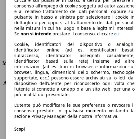
Cliccare sul pulsante in basso a destra per prestare il
consenso all’impiego di cookie soggetti ad autorizzazione
Emissioni di CO2 (combinato)*
e al relativo trattamento dei dati personali oppure sul
pulsante in basso a sinistra per selezionare i cookie in
dettaglio o per opporsi al trattamento dei dati personali
nella misura in cui ha luogo in base a legittimi interessi.
Se
non si intende
prestare il consenso, cliccare
.
qui
Ø 5.0 l/100km
Cookie, identificatori del dispositivo o analoghi
identificatori online (ad es. identificatori basati
Consumi
sull’accesso, identificatori assegnati casualmente,
identificatori basati sulla rete) insieme ad altre
Motore e Prestazioni
informazioni (ad es. tipo di browser e informazioni sul
browser, lingua, dimensioni dello schermo, tecnologie
KW (PS)
61 kW (83 PS)
supportate, ecc.) possono essere archiviati sul o letti dal
Accelerazione (0-100 km/h)
13.6s
dispositivo dell’utente per riconoscerlo ogni volta che
l’utente si connette a un’app o a un sito web, per una o
Velocità massima (km/h)
166 km/h
più finalità qui presentate.
Numero di marce
5
Coppia
118 nm
L’utente può modificare le sue preferenze o revocare il
Cilindrata
1199 ccm
consenso prestato in qualsiasi momento visitando la
sezione Privacy Manager della nostra informativa.
Carburante
Benzina
Cilindri
3
Scopi
Trasmissione
Manuale
Tipo di trazione
trazione anteriore