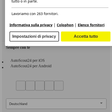
tutto o in parte.
Privacy
Lavoriamo con 263 fornitori.
Dichiarazione di Accessibilità
|
|
Informativa sulla privacy
Colophon
Elenco fornitori
Servizi
Area rivenditori
Impostazioni di privacy
Accetta tutto
Sempre con te
AutoScout24 per iOS
AutoScout24 per Android