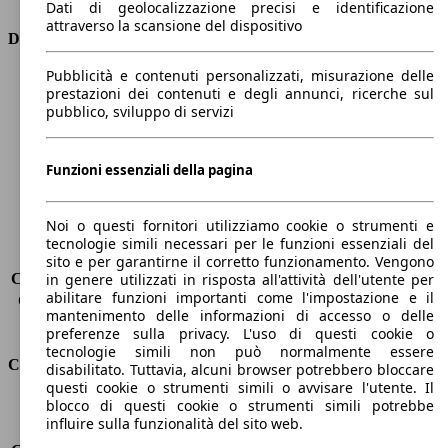
Dati di geolocalizzazione precisi e identificazione
attraverso la scansione del dispositivo
Dimensioni
Pubblicità e contenuti personalizzati, misurazione delle
Lunghezza
4160 mm
prestazioni dei contenuti e degli annunci, ricerche sul
Altezza
1560 mm
pubblico, sviluppo di servizi
Larghezza
1740 mm
Passo
2540 mm
Peso massimo
1580 kg
Funzioni essenziali della pagina
Carico massimo
-
Porte
5
Noi o questi fornitori utilizziamo cookie o strumenti e
Sedili
5
tecnologie simili necessari per le funzioni essenziali del
Carico sul tetto
-
sito e per garantirne il corretto funzionamento. Vengono
Capacità di traino (senza freni)
-
in genere utilizzati in risposta all'attività dell'utente per
abilitare funzioni importanti come l'impostazione e il
Capacità di traino (con freni)
1100 kg
mantenimento delle informazioni di accesso o delle
Volume del bagagliaio
350 - 1200 l
preferenze sulla privacy. L'uso di questi cookie o
tecnologie simili non può normalmente essere
Consumi
disabilitato. Tuttavia, alcuni browser potrebbero bloccare
questi cookie o strumenti simili o avvisare l'utente. Il
blocco di questi cookie o strumenti simili potrebbe
Emissioni di CO2*
114 g/km (komb.)
influire sulla funzionalità del sito web.
Consumo (urbano)
5.8 l/100km