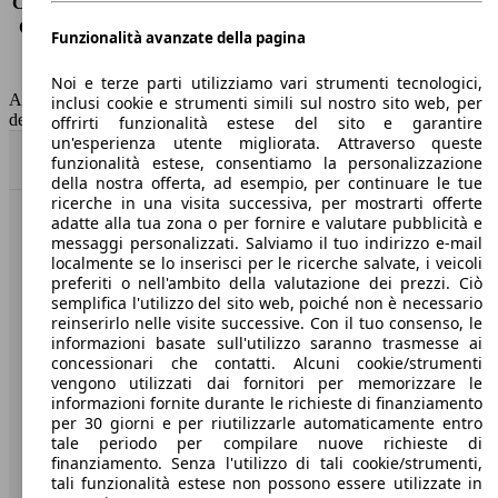
Consumo (extra-urbano)
4.5 l/100km
Consumo (combinato)*
5.0 l/100km
Funzionalità avanzate della pagina
Classe di emissione
Euro 6
Capacità del serbatoio
50 l
Noi e terze parti utilizziamo vari strumenti tecnologici,
AutoScout24 non si assume alcuna responsabilità per la correttezza
inclusi cookie e strumenti simili sul nostro sito web, per
dei dati.
offrirti funzionalità estese del sito e garantire
un'esperienza utente migliorata. Attraverso queste
Torna su
funzionalità estese, consentiamo la personalizzazione
della nostra offerta, ad esempio, per continuare le tue
ricerche in una visita successiva, per mostrarti offerte
adatte alla tua zona o per fornire e valutare pubblicità e
Benvenuti su AutoScout24, il mercato auto europeo.
messaggi personalizzati. Salviamo il tuo indirizzo e-mail
localmente se lo inserisci per le ricerche salvate, i veicoli
preferiti o nell'ambito della valutazione dei prezzi. Ciò
Società
semplifica l'utilizzo del sito web, poiché non è necessario
reinserirlo nelle visite successive. Con il tuo consenso, le
A proposito di AutoScout24
informazioni basate sull'utilizzo saranno trasmesse ai
concessionari che contatti. Alcuni cookie/strumenti
Stampa
vengono utilizzati dai fornitori per memorizzare le
informazioni fornite durante le richieste di finanziamento
Media
per 30 giorni e per riutilizzarle automaticamente entro
tale periodo per compilare nuove richieste di
Condizioni generali
finanziamento. Senza l'utilizzo di tali cookie/strumenti,
tali funzionalità estese non possono essere utilizzate in
Informazioni