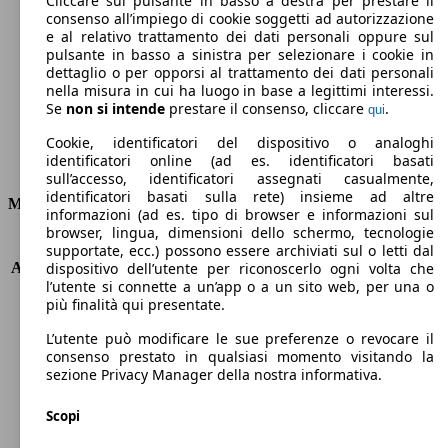
Cliccare sul pulsante in basso a destra per prestare il
consenso all’impiego di cookie soggetti ad autorizzazione
Emissioni di CO2 (combinato)*
e al relativo trattamento dei dati personali oppure sul
pulsante in basso a sinistra per selezionare i cookie in
dettaglio o per opporsi al trattamento dei dati personali
nella misura in cui ha luogo in base a legittimi interessi.
Se
non si intende
prestare il consenso, cliccare
.
qui
Ø 4.8 l/100km
Cookie, identificatori del dispositivo o analoghi
identificatori online (ad es. identificatori basati
Consumi
sull’accesso, identificatori assegnati casualmente,
identificatori basati sulla rete) insieme ad altre
Motore e Prestazioni
informazioni (ad es. tipo di browser e informazioni sul
browser, lingua, dimensioni dello schermo, tecnologie
KW (PS)
81 kW (110 PS)
supportate, ecc.) possono essere archiviati sul o letti dal
Accelerazione (0-100 km/h)
10.3s
dispositivo dell’utente per riconoscerlo ogni volta che
l’utente si connette a un’app o a un sito web, per una o
Velocità massima (km/h)
188 km/h
più finalità qui presentate.
Numero di marce
6
Coppia
205 nm
L’utente può modificare le sue preferenze o revocare il
Cilindrata
1199 ccm
consenso prestato in qualsiasi momento visitando la
sezione Privacy Manager della nostra informativa.
Carburante
Benzina
Cilindri
3
Scopi
Trasmissione
Automatico
Tipo di trazione
trazione anteriore