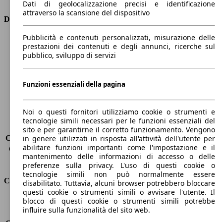
Dati di geolocalizzazione precisi e identificazione
attraverso la scansione del dispositivo
Dimensioni
Pubblicità e contenuti personalizzati, misurazione delle
Lunghezza
4160 mm
prestazioni dei contenuti e degli annunci, ricerche sul
Altezza
1560 mm
pubblico, sviluppo di servizi
Larghezza
1740 mm
Passo
2540 mm
Peso massimo
-
Funzioni essenziali della pagina
Carico massimo
465 kg
Porte
5
Noi o questi fornitori utilizziamo cookie o strumenti e
Sedili
5
tecnologie simili necessari per le funzioni essenziali del
Carico sul tetto
-
sito e per garantirne il corretto funzionamento. Vengono
Capacità di traino (senza freni)
-
in genere utilizzati in risposta all'attività dell'utente per
abilitare funzioni importanti come l'impostazione e il
Capacità di traino (con freni)
1250 kg
mantenimento delle informazioni di accesso o delle
Volume del bagagliaio
350 - 1200 l
preferenze sulla privacy. L'uso di questi cookie o
tecnologie simili non può normalmente essere
Consumi
disabilitato. Tuttavia, alcuni browser potrebbero bloccare
questi cookie o strumenti simili o avvisare l'utente. Il
blocco di questi cookie o strumenti simili potrebbe
Emissioni di CO2*
110 g/km (komb.)
influire sulla funzionalità del sito web.
Consumo (urbano)
5.9 l/100km