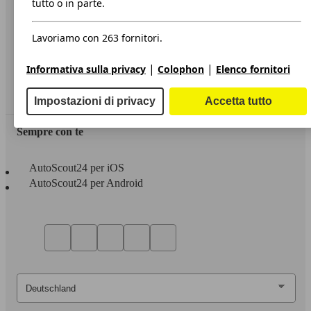
tutto o in parte.
Privacy
Lavoriamo con 263 fornitori.
Dichiarazione di Accessibilità
|
|
Informativa sulla privacy
Colophon
Elenco fornitori
Servizi
Area rivenditori
Impostazioni di privacy
Accetta tutto
Sempre con te
AutoScout24 per iOS
AutoScout24 per Android