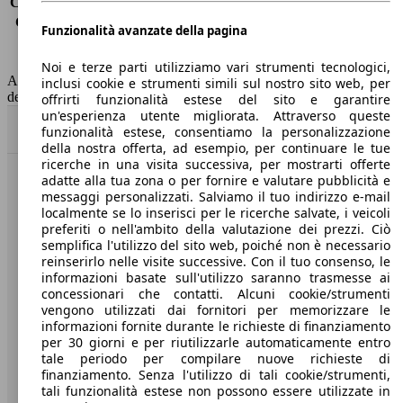
Consumo (extra-urbano)
4.1 l/100km
Consumo (combinato)*
4.8 l/100km
Funzionalità avanzate della pagina
Classe di emissione
Euro 6
Capacità del serbatoio
50 l
Noi e terze parti utilizziamo vari strumenti tecnologici,
AutoScout24 non si assume alcuna responsabilità per la correttezza
inclusi cookie e strumenti simili sul nostro sito web, per
dei dati.
offrirti funzionalità estese del sito e garantire
un'esperienza utente migliorata. Attraverso queste
Torna su
funzionalità estese, consentiamo la personalizzazione
della nostra offerta, ad esempio, per continuare le tue
ricerche in una visita successiva, per mostrarti offerte
adatte alla tua zona o per fornire e valutare pubblicità e
Benvenuti su AutoScout24, il mercato auto europeo.
messaggi personalizzati. Salviamo il tuo indirizzo e-mail
localmente se lo inserisci per le ricerche salvate, i veicoli
preferiti o nell'ambito della valutazione dei prezzi. Ciò
Società
semplifica l'utilizzo del sito web, poiché non è necessario
reinserirlo nelle visite successive. Con il tuo consenso, le
A proposito di AutoScout24
informazioni basate sull'utilizzo saranno trasmesse ai
concessionari che contatti. Alcuni cookie/strumenti
Stampa
vengono utilizzati dai fornitori per memorizzare le
informazioni fornite durante le richieste di finanziamento
Media
per 30 giorni e per riutilizzarle automaticamente entro
tale periodo per compilare nuove richieste di
Condizioni generali
finanziamento. Senza l'utilizzo di tali cookie/strumenti,
tali funzionalità estese non possono essere utilizzate in
Informazioni