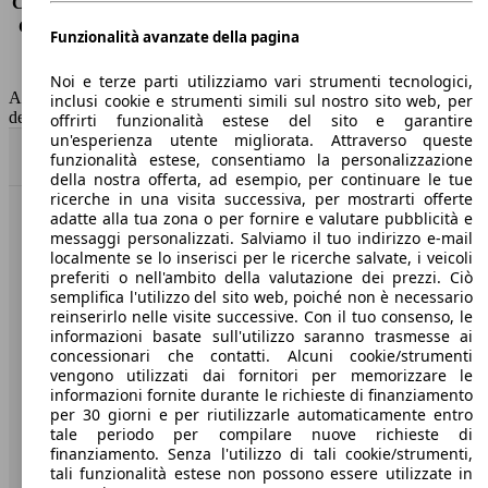
Consumo (extra-urbano)
3.2 l/100km
Consumo (combinato)*
3.5 l/100km
Funzionalità avanzate della pagina
Classe di emissione
Euro 6
Capacità del serbatoio
45 l
Noi e terze parti utilizziamo vari strumenti tecnologici,
AutoScout24 non si assume alcuna responsabilità per la correttezza
inclusi cookie e strumenti simili sul nostro sito web, per
dei dati.
offrirti funzionalità estese del sito e garantire
un'esperienza utente migliorata. Attraverso queste
Torna su
funzionalità estese, consentiamo la personalizzazione
della nostra offerta, ad esempio, per continuare le tue
ricerche in una visita successiva, per mostrarti offerte
adatte alla tua zona o per fornire e valutare pubblicità e
Benvenuti su AutoScout24, il mercato auto europeo.
messaggi personalizzati. Salviamo il tuo indirizzo e-mail
localmente se lo inserisci per le ricerche salvate, i veicoli
preferiti o nell'ambito della valutazione dei prezzi. Ciò
Società
semplifica l'utilizzo del sito web, poiché non è necessario
reinserirlo nelle visite successive. Con il tuo consenso, le
A proposito di AutoScout24
informazioni basate sull'utilizzo saranno trasmesse ai
concessionari che contatti. Alcuni cookie/strumenti
Stampa
vengono utilizzati dai fornitori per memorizzare le
informazioni fornite durante le richieste di finanziamento
Media
per 30 giorni e per riutilizzarle automaticamente entro
tale periodo per compilare nuove richieste di
Condizioni generali
finanziamento. Senza l'utilizzo di tali cookie/strumenti,
tali funzionalità estese non possono essere utilizzate in
Informazioni