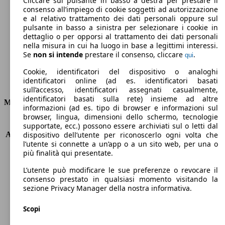
Cliccare sul pulsante in basso a destra per prestare il
consenso all’impiego di cookie soggetti ad autorizzazione
Emissioni di CO2 (combinato)*
e al relativo trattamento dei dati personali oppure sul
pulsante in basso a sinistra per selezionare i cookie in
dettaglio o per opporsi al trattamento dei dati personali
nella misura in cui ha luogo in base a legittimi interessi.
Se
non si intende
prestare il consenso, cliccare
.
qui
Ø 3.5 l/100km
Cookie, identificatori del dispositivo o analoghi
identificatori online (ad es. identificatori basati
Consumi
sull’accesso, identificatori assegnati casualmente,
identificatori basati sulla rete) insieme ad altre
Motore e Prestazioni
informazioni (ad es. tipo di browser e informazioni sul
browser, lingua, dimensioni dello schermo, tecnologie
KW (PS)
75 kW (102 PS)
supportate, ecc.) possono essere archiviati sul o letti dal
Accelerazione (0-100 km/h)
10.6s
dispositivo dell’utente per riconoscerlo ogni volta che
l’utente si connette a un’app o a un sito web, per una o
Velocità massima (km/h)
182 km/h
più finalità qui presentate.
Numero di marce
5
Coppia
250 nm
L’utente può modificare le sue preferenze o revocare il
Cilindrata
1499 ccm
consenso prestato in qualsiasi momento visitando la
sezione Privacy Manager della nostra informativa.
Carburante
Diesel
Cilindri
4
Scopi
Trasmissione
Manuale
Tipo di trazione
trazione anteriore