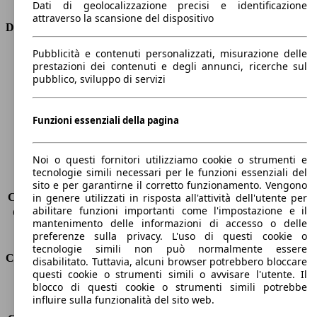
Dati di geolocalizzazione precisi e identificazione
attraverso la scansione del dispositivo
Dimensioni
Pubblicità e contenuti personalizzati, misurazione delle
Lunghezza
4160 mm
prestazioni dei contenuti e degli annunci, ricerche sul
Altezza
1560 mm
pubblico, sviluppo di servizi
Larghezza
1740 mm
Passo
2540 mm
Peso massimo
1700 kg
Funzioni essenziali della pagina
Carico massimo
-
Porte
5
Noi o questi fornitori utilizziamo cookie o strumenti e
Sedili
5
tecnologie simili necessari per le funzioni essenziali del
Carico sul tetto
-
sito e per garantirne il corretto funzionamento. Vengono
Capacità di traino (senza freni)
-
in genere utilizzati in risposta all'attività dell'utente per
abilitare funzioni importanti come l'impostazione e il
Capacità di traino (con freni)
1260 kg
mantenimento delle informazioni di accesso o delle
Volume del bagagliaio
350 - 1200 l
preferenze sulla privacy. L'uso di questi cookie o
tecnologie simili non può normalmente essere
Consumi
disabilitato. Tuttavia, alcuni browser potrebbero bloccare
questi cookie o strumenti simili o avvisare l'utente. Il
blocco di questi cookie o strumenti simili potrebbe
Emissioni di CO2*
93 g/km (komb.)
influire sulla funzionalità del sito web.
Consumo (urbano)
4.0 l/100km