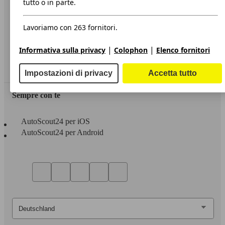
tutto o in parte.
Privacy
Lavoriamo con 263 fornitori.
Dichiarazione di Accessibilità
|
|
Informativa sulla privacy
Colophon
Elenco fornitori
Servizi
Area rivenditori
Impostazioni di privacy
Accetta tutto
Sempre con te
AutoScout24 per iOS
AutoScout24 per Android