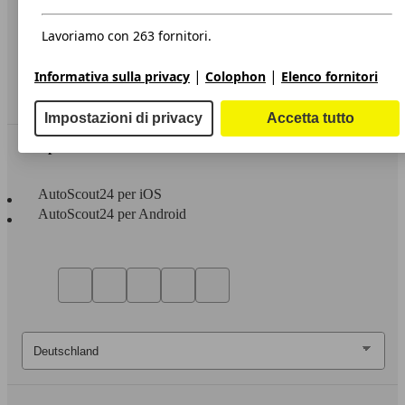
Privacy
Dichiarazione di Accessibilità
Lavoriamo con 263 fornitori.
Servizi
|
|
Informativa sulla privacy
Colophon
Elenco fornitori
Area rivenditori
Impostazioni di privacy
Accetta tutto
Sempre con te
AutoScout24 per iOS
AutoScout24 per Android