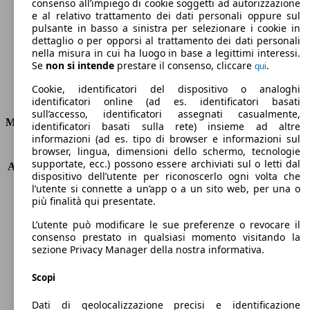
Emissioni di CO2 (combinato)*
consenso all’impiego di cookie soggetti ad autorizzazione
e al relativo trattamento dei dati personali oppure sul
pulsante in basso a sinistra per selezionare i cookie in
dettaglio o per opporsi al trattamento dei dati personali
nella misura in cui ha luogo in base a legittimi interessi.
Se
non si intende
prestare il consenso, cliccare
.
qui
Ø 4.0 l/100km
Cookie, identificatori del dispositivo o analoghi
Consumi
identificatori online (ad es. identificatori basati
sull’accesso, identificatori assegnati casualmente,
Motore e Prestazioni
identificatori basati sulla rete) insieme ad altre
informazioni (ad es. tipo di browser e informazioni sul
browser, lingua, dimensioni dello schermo, tecnologie
KW (PS)
68 kW (92 PS)
supportate, ecc.) possono essere archiviati sul o letti dal
Accelerazione (0-100 km/h)
11.5s
dispositivo dell’utente per riconoscerlo ogni volta che
Velocità massima (km/h)
181 km/h
l’utente si connette a un’app o a un sito web, per una o
Numero di marce
5
più finalità qui presentate.
Coppia
230 nm
L’utente può modificare le sue preferenze o revocare il
Cilindrata
1560 ccm
consenso prestato in qualsiasi momento visitando la
Carburante
Diesel
sezione Privacy Manager della nostra informativa.
Cilindri
4
Trasmissione
Manuale
Scopi
Tipo di trazione
trazione anteriore
Dati di geolocalizzazione precisi e identificazione