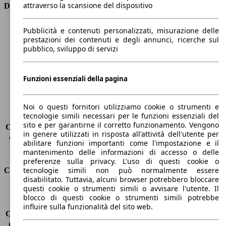
attraverso la scansione del dispositivo
Dimensioni
Lunghezza
4160 mm
Pubblicità e contenuti personalizzati, misurazione delle
Altezza
1560 mm
prestazioni dei contenuti e degli annunci, ricerche sul
pubblico, sviluppo di servizi
Larghezza
1740 mm
Passo
2540 mm
Peso massimo
1684 kg
Funzioni essenziali della pagina
Carico massimo
-
Porte
5
Sedili
5
Noi o questi fornitori utilizziamo cookie o strumenti e
tecnologie simili necessari per le funzioni essenziali del
Carico sul tetto
-
sito e per garantirne il corretto funzionamento. Vengono
Capacità di traino (senza freni)
-
in genere utilizzati in risposta all'attività dell'utente per
Capacità di traino (con freni)
1270 kg
abilitare funzioni importanti come l'impostazione e il
Volume del bagagliaio
350 - 1000 l
mantenimento delle informazioni di accesso o delle
preferenze sulla privacy. L'uso di questi cookie o
tecnologie simili non può normalmente essere
Consumi
disabilitato. Tuttavia, alcuni browser potrebbero bloccare
questi cookie o strumenti simili o avvisare l'utente. Il
Emissioni di CO2*
104 g/km (komb.)
blocco di questi cookie o strumenti simili potrebbe
Consumo (urbano)
4.7 l/100km
influire sulla funzionalità del sito web.
Consumo (extra-urbano)
3.6 l/100km
Consumo (combinato)*
4.0 l/100km