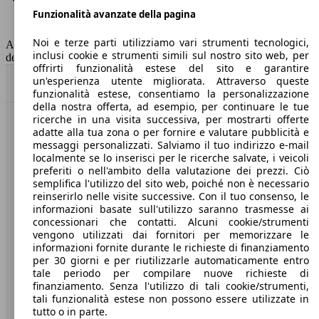
Funzionalità avanzate della pagina
Classe di emissione
Euro 5
Capacità del serbatoio
50 l
Noi e terze parti utilizziamo vari strumenti tecnologici,
AutoScout24 non si assume alcuna responsabilità per la correttezza
inclusi cookie e strumenti simili sul nostro sito web, per
dei dati.
offrirti funzionalità estese del sito e garantire
un'esperienza utente migliorata. Attraverso queste
Torna su
funzionalità estese, consentiamo la personalizzazione
della nostra offerta, ad esempio, per continuare le tue
ricerche in una visita successiva, per mostrarti offerte
Benvenuti su AutoScout24, il mercato auto europeo.
adatte alla tua zona o per fornire e valutare pubblicità e
messaggi personalizzati. Salviamo il tuo indirizzo e-mail
localmente se lo inserisci per le ricerche salvate, i veicoli
Società
preferiti o nell'ambito della valutazione dei prezzi. Ciò
semplifica l'utilizzo del sito web, poiché non è necessario
reinserirlo nelle visite successive. Con il tuo consenso, le
A proposito di AutoScout24
informazioni basate sull'utilizzo saranno trasmesse ai
concessionari che contatti. Alcuni cookie/strumenti
Stampa
vengono utilizzati dai fornitori per memorizzare le
informazioni fornite durante le richieste di finanziamento
Media
per 30 giorni e per riutilizzarle automaticamente entro
Condizioni generali
tale periodo per compilare nuove richieste di
finanziamento. Senza l'utilizzo di tali cookie/strumenti,
Informazioni
tali funzionalità estese non possono essere utilizzate in
tutto o in parte.