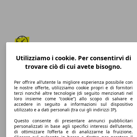
169 km/h
Utilizziamo i cookie. Per consentirvi di
trovare ciò di cui avete bisogno.
Velocità massima
Per offrire all’utente la migliore esperienza possibile con
le nostre offerte, utilizziamo cookie propri e di fornitori
terzi nonché altre tecnologie (di seguito menzionati nel
Benzina
loro insieme come “cookie”) allo scopo di salvare e
accedere in seguito a informazioni sul dispositivo
Carburante
utilizzato e a dati personali (tra cui gli indirizzi IP).
Questo consente di presentare annunci pubblicitari
personalizzati in base agli specifici interessi dell’utente,
di ottimizzare l’offerta e di analizzarne la fruizione.
114 g/km