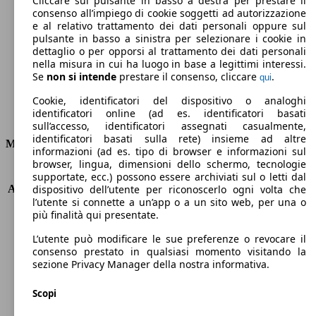
Cliccare sul pulsante in basso a destra per prestare il
consenso all’impiego di cookie soggetti ad autorizzazione
Emissioni di CO2 (combinato)*
e al relativo trattamento dei dati personali oppure sul
pulsante in basso a sinistra per selezionare i cookie in
dettaglio o per opporsi al trattamento dei dati personali
nella misura in cui ha luogo in base a legittimi interessi.
Se
non si intende
prestare il consenso, cliccare
.
qui
Ø 4.9 l/100km
Cookie, identificatori del dispositivo o analoghi
identificatori online (ad es. identificatori basati
Consumi
sull’accesso, identificatori assegnati casualmente,
identificatori basati sulla rete) insieme ad altre
Motore e Prestazioni
informazioni (ad es. tipo di browser e informazioni sul
browser, lingua, dimensioni dello schermo, tecnologie
KW (PS)
60 kW (82 PS)
supportate, ecc.) possono essere archiviati sul o letti dal
Accelerazione (0-100 km/h)
13.5s
dispositivo dell’utente per riconoscerlo ogni volta che
l’utente si connette a un’app o a un sito web, per una o
Velocità massima (km/h)
169 km/h
più finalità qui presentate.
Numero di marce
5
Coppia
118 nm
L’utente può modificare le sue preferenze o revocare il
Cilindrata
1199 ccm
consenso prestato in qualsiasi momento visitando la
sezione Privacy Manager della nostra informativa.
Carburante
Benzina
Cilindri
3
Scopi
Trasmissione
Manuale
Tipo di trazione
trazione anteriore