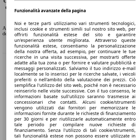
Consumo (extra-urbano)
4.3 l/100km
Consumo (combinato)*
4.9 l/100km
Funzionalità avanzate della pagina
Classe di emissione
Euro 5
Capacità del serbatoio
50 l
Noi e terze parti utilizziamo vari strumenti tecnologici,
AutoScout24 non si assume alcuna responsabilità per la correttezza
inclusi cookie e strumenti simili sul nostro sito web, per
dei dati.
offrirti funzionalità estese del sito e garantire
un'esperienza utente migliorata. Attraverso queste
Torna su
funzionalità estese, consentiamo la personalizzazione
della nostra offerta, ad esempio, per continuare le tue
ricerche in una visita successiva, per mostrarti offerte
adatte alla tua zona o per fornire e valutare pubblicità e
Benvenuti su AutoScout24, il mercato auto europeo.
messaggi personalizzati. Salviamo il tuo indirizzo e-mail
localmente se lo inserisci per le ricerche salvate, i veicoli
preferiti o nell'ambito della valutazione dei prezzi. Ciò
Società
semplifica l'utilizzo del sito web, poiché non è necessario
reinserirlo nelle visite successive. Con il tuo consenso, le
A proposito di AutoScout24
informazioni basate sull'utilizzo saranno trasmesse ai
concessionari che contatti. Alcuni cookie/strumenti
Stampa
vengono utilizzati dai fornitori per memorizzare le
informazioni fornite durante le richieste di finanziamento
Media
per 30 giorni e per riutilizzarle automaticamente entro
tale periodo per compilare nuove richieste di
Condizioni generali
finanziamento. Senza l'utilizzo di tali cookie/strumenti,
tali funzionalità estese non possono essere utilizzate in
Informazioni