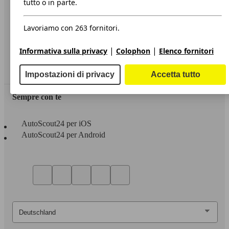
tutto o in parte.
Privacy
Lavoriamo con 263 fornitori.
Dichiarazione di Accessibilità
|
|
Informativa sulla privacy
Colophon
Elenco fornitori
Servizi
Area rivenditori
Impostazioni di privacy
Accetta tutto
Sempre con te
AutoScout24 per iOS
AutoScout24 per Android