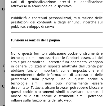
Dati di geolocalizzazione precisi e identificazione
attraverso la scansione del dispositivo
Dimensioni
Pubblicità e contenuti personalizzati, misurazione delle
Lunghezza
4160 mm
prestazioni dei contenuti e degli annunci, ricerche sul
Altezza
1560 mm
pubblico, sviluppo di servizi
Larghezza
1740 mm
Passo
2540 mm
Peso massimo
1582 kg
Funzioni essenziali della pagina
Carico massimo
-
Porte
5
Noi o questi fornitori utilizziamo cookie o strumenti e
Sedili
5
tecnologie simili necessari per le funzioni essenziali del
Carico sul tetto
-
sito e per garantirne il corretto funzionamento. Vengono
Capacità di traino (senza freni)
-
in genere utilizzati in risposta all'attività dell'utente per
abilitare funzioni importanti come l'impostazione e il
Capacità di traino (con freni)
1100 kg
mantenimento delle informazioni di accesso o delle
Volume del bagagliaio
350 - 1000 l
preferenze sulla privacy. L'uso di questi cookie o
tecnologie simili non può normalmente essere
Consumi
disabilitato. Tuttavia, alcuni browser potrebbero bloccare
questi cookie o strumenti simili o avvisare l'utente. Il
blocco di questi cookie o strumenti simili potrebbe
Emissioni di CO2*
114 g/km (komb.)
influire sulla funzionalità del sito web.
Consumo (urbano)
6.0 l/100km