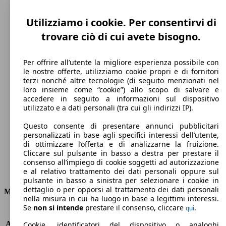
Utilizziamo i cookie. Per consentirvi di
trovare ciò di cui avete bisogno.
Per offrire all’utente la migliore esperienza possibile con
le nostre offerte, utilizziamo cookie propri e di fornitori
terzi nonché altre tecnologie (di seguito menzionati nel
loro insieme come “cookie”) allo scopo di salvare e
196 km/h
accedere in seguito a informazioni sul dispositivo
utilizzato e a dati personali (tra cui gli indirizzi IP).
Velocità massima
Questo consente di presentare annunci pubblicitari
personalizzati in base agli specifici interessi dell’utente,
di ottimizzare l’offerta e di analizzarne la fruizione.
Cliccare sul pulsante in basso a destra per prestare il
Diesel
consenso all’impiego di cookie soggetti ad autorizzazione
e al relativo trattamento dei dati personali oppure sul
Carburante
pulsante in basso a sinistra per selezionare i cookie in
dettaglio o per opporsi al trattamento dei dati personali
Motore e Prestazioni
nella misura in cui ha luogo in base a legittimi interessi.
Se
non si intende
prestare il consenso, cliccare
.
qui
KW (PS)
96 kW (130 PS)
Accelerazione (0-100 km/h)
9.9s
Cookie, identificatori del dispositivo o analoghi