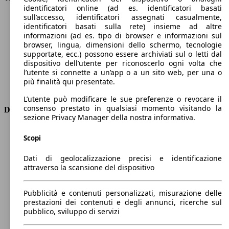
identificatori online (ad es. identificatori basati
Velocità massima (km/h)
196 km/h
sull’accesso, identificatori assegnati casualmente,
Numero di marce
8
identificatori basati sulla rete) insieme ad altre
Coppia
300 nm
informazioni (ad es. tipo di browser e informazioni sul
Cilindrata
1499 ccm
browser, lingua, dimensioni dello schermo, tecnologie
supportate, ecc.) possono essere archiviati sul o letti dal
Carburante
Diesel
dispositivo dell’utente per riconoscerlo ogni volta che
Cilindri
4
l’utente si connette a un’app o a un sito web, per una o
Trasmissione
Automatico
più finalità qui presentate.
Tipo di trazione
trazione anteriore
L’utente può modificare le sue preferenze o revocare il
consenso prestato in qualsiasi momento visitando la
Dimensioni
sezione Privacy Manager della nostra informativa.
Lunghezza
4300 mm
Scopi
Altezza
1550 mm
Larghezza
1770 mm
Dati di geolocalizzazione precisi e identificazione
Passo
2610 mm
attraverso la scansione del dispositivo
Peso massimo
1775 kg
Carico massimo
-
Pubblicità e contenuti personalizzati, misurazione delle
Porte
5
prestazioni dei contenuti e degli annunci, ricerche sul
Sedili
5
pubblico, sviluppo di servizi
Carico sul tetto
-