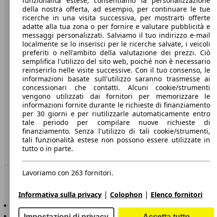
funzionalità estese, consentiamo la personalizzazione
della nostra offerta, ad esempio, per continuare le tue
A proposito di AutoScout24
ricerche in una visita successiva, per mostrarti offerte
adatte alla tua zona o per fornire e valutare pubblicità e
Stampa
messaggi personalizzati. Salviamo il tuo indirizzo e-mail
localmente se lo inserisci per le ricerche salvate, i veicoli
Media
preferiti o nell'ambito della valutazione dei prezzi. Ciò
semplifica l'utilizzo del sito web, poiché non è necessario
Condizioni generali
reinserirlo nelle visite successive. Con il tuo consenso, le
informazioni basate sull'utilizzo saranno trasmesse ai
Informazioni
concessionari che contatti. Alcuni cookie/strumenti
vengono utilizzati dai fornitori per memorizzare le
Privacy
informazioni fornite durante le richieste di finanziamento
per 30 giorni e per riutilizzarle automaticamente entro
Dichiarazione di Accessibilità
tale periodo per compilare nuove richieste di
finanziamento. Senza l'utilizzo di tali cookie/strumenti,
Servizi
tali funzionalità estese non possono essere utilizzate in
tutto o in parte.
Area rivenditori
Lavoriamo con 263 fornitori.
Sempre con te
|
|
Informativa sulla privacy
Colophon
Elenco fornitori
AutoScout24 per iOS
AutoScout24 per Android
Impostazioni di privacy
Accetta tutto