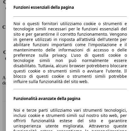
Capacità di traino (senza freni)
-
Funzioni essenziali della pagina
Capacità di traino (con freni)
1200 kg
Volume del bagagliaio
434 - 1467 l
Noi o questi fornitori utilizziamo cookie o strumenti e
Consumi
tecnologie simili necessari per le funzioni essenziali del
sito e per garantirne il corretto funzionamento. Vengono
in genere utilizzati in risposta all'attività dell'utente per
Emissioni di CO2*
-
abilitare funzioni importanti come l'impostazione e il
Consumo (urbano)
-
mantenimento delle informazioni di accesso o delle
Consumo (extra-urbano)
-
preferenze sulla privacy. L'uso di questi cookie o
Consumo (combinato)*
-
tecnologie simili non può normalmente essere
Classe di emissione
Euro 6
disabilitato. Tuttavia, alcuni browser potrebbero bloccare
questi cookie o strumenti simili o avvisare l'utente. Il
Capacità del serbatoio
41 l
blocco di questi cookie o strumenti simili potrebbe
AutoScout24 non si assume alcuna responsabilità per la correttezza
influire sulla funzionalità del sito web.
dei dati.
Torna su
Funzionalità avanzate della pagina
Noi e terze parti utilizziamo vari strumenti tecnologici,
Benvenuti su AutoScout24, il mercato auto europeo.
inclusi cookie e strumenti simili sul nostro sito web, per
offrirti funzionalità estese del sito e garantire
un'esperienza utente migliorata. Attraverso queste
Società