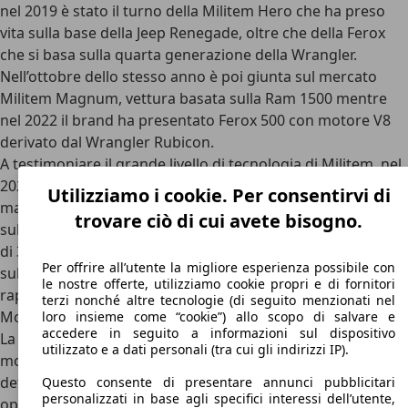
nel 2019 è stato il turno della Militem Hero che ha preso
vita sulla base della Jeep Renegade, oltre che della Ferox
che si basa sulla quarta generazione della Wrangler.
Nell’ottobre dello stesso anno è poi giunta sul mercato
Militem Magnum, vettura basata sulla Ram 1500 mentre
nel 2022 il brand ha presentato Ferox 500 con
motore V8
derivato dal Wrangler Rubicon
.
A testimoniare il grande livello di tecnologia di Militem, nel
2023 il costruttore ha presentato la prima
vettura PHEV del
Utilizziamo i cookie. Per consentirvi di
marchio denominata Ferox-E
. Questo modello è basato
trovare ciò di cui avete bisogno.
sulla Jeep Wrangler 4xe ed offre una potenza complessiva
di 380 cavalli. L’ultimo modello lanciato dalla casa è arrivato
Per offrire all’utente la migliore esperienza possibile con
sul mercato nel 2024 con la Magnum 700, auto che
le nostre offerte, utilizziamo cookie propri e di fornitori
rappresenta la versione potenziata della Ram 1500 TRX.
terzi nonché altre tecnologie (di seguito menzionati nel
Modelli di Militem
loro insieme come “cookie”) allo scopo di salvare e
accedere in seguito a informazioni sul dispositivo
La gamma di Militem si presenta varia e articolata. Tutti i
utilizzato e a dati personali (tra cui gli indirizzi IP).
modelli sono accomunati da una grande
attenzione per il
dettaglio e dalla raffinatezza tecnica
, volendo si può anche
Questo consente di presentare annunci pubblicitari
personalizzati in base agli specifici interessi dell’utente,
optare su delle vetture elettrificate. Nonostante non siano