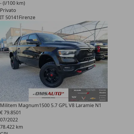
- (l/100 km)
Privato
IT 50141
Firenze
Militem Magnum
1500 5.7 GPL V8 Laramie N1
€ 79.850
1
07/2022
78.422 km