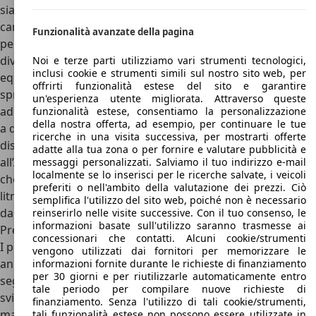
sia all’esterno che all’interno. Dalla griglia in fibra di
carbonio total black ai cerchi in lega esclusivi tutto è fatto
Funzionalità avanzate della pagina
per distinguersi in strada. Anche in questo caso sono
diverse le varianti disponibili: il Magnum base è
Noi e terze parti utilizziamo vari strumenti tecnologici,
inclusi cookie e strumenti simili sul nostro sito web, per
equipaggiato con un
5.7 litri V8 HEMI
in grado di
offrirti funzionalità estese del sito e garantire
sprigionare 395 cavalli abbinati ad un cambio automatico
un'esperienza utente migliorata. Attraverso queste
ad otto rapporti ed alla trazione integrale, l’Adventure oltre
funzionalità estese, consentiamo la personalizzazione
della nostra offerta, ad esempio, per continuare le tue
a qualche cavallo in più (in questo caso sono 401) si
ricerche in una visita successiva, per mostrarti offerte
distingue per delle caratterizzazioni uniche grazie
adatte alla tua zona o per fornire e valutare pubblicità e
all’Alcantara all’interno. Chiude la gamma la Magnum 700
messaggi personalizzati. Salviamo il tuo indirizzo e-mail
localmente se lo inserisci per le ricerche salvate, i veicoli
che sotto il cofano adotta il
V8 Supercharged HEMI® da 6,2
preferiti o nell'ambito della valutazione dei prezzi. Ciò
litri
, 702 cavalli e 881 Nm di coppia in grado di accelerare
semplifica l'utilizzo del sito web, poiché non è necessario
da 0 a 100 Km/h in meno di 4 secondi.
reinserirlo nelle visite successive. Con il tuo consenso, le
informazioni basate sull'utilizzo saranno trasmesse ai
Prezzi Militem
concessionari che contatti. Alcuni cookie/strumenti
I prodotti Militem sono dei veri e propri gioielli che negli
vengono utilizzati dai fornitori per memorizzare le
anni hanno visto l’arrivo di diversi nuovi concessionari nel
informazioni fornite durante le richieste di finanziamento
per 30 giorni e per riutilizzarle automaticamente entro
segmento del luxury “American tech-Italian made” che
tale periodo per compilare nuove richieste di
sviluppa il proprio personalissimo design su prodotti dei
finanziamento. Senza l'utilizzo di tali cookie/strumenti,
marchi americani Jeep e RAM. Il brand italiano è diffuso
tali funzionalità estese non possono essere utilizzate in