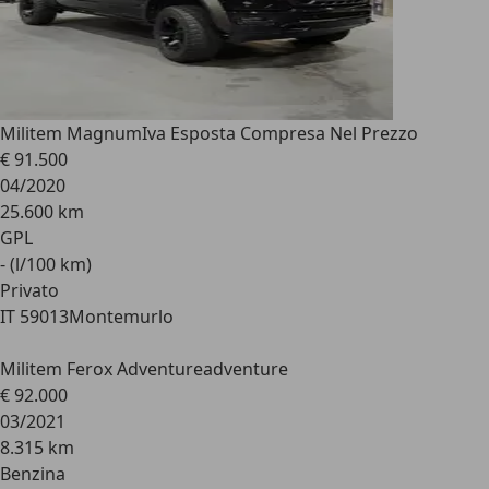
Militem Magnum
Iva Esposta Compresa Nel Prezzo
€ 91.500
04/2020
25.600 km
GPL
- (l/100 km)
Privato
IT 59013
Montemurlo
Militem Ferox Adventure
adventure
€ 92.000
03/2021
8.315 km
Benzina