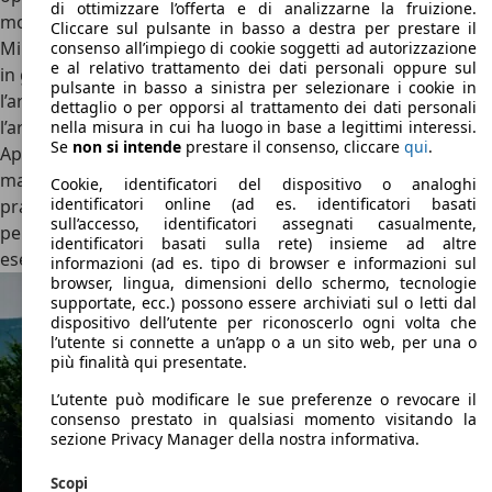
di ottimizzare l’offerta e di analizzarne la fruizione.
moltissimi i modelli proposti, occorre sottolineare come
Cliccare sul pulsante in basso a destra per prestare il
Militem rappresenta l’incontro tra la meccanica americana
consenso all’impiego di cookie soggetti ad autorizzazione
e al relativo trattamento dei dati personali oppure sul
in grado di offrire auto di dimensioni esagerate con
pulsante in basso a sinistra per selezionare i cookie in
l’artigianalità italiana unendo le basi robuste con
dettaglio o per opporsi al trattamento dei dati personali
l’artigianalità all’interno dell’abitacolo.
nella misura in cui ha luogo in base a legittimi interessi.
Se
non si intende
prestare il consenso, cliccare
qui
.
Apparentemente le famiglie di modelli disponibili sono due
ma le possibilità di personalizzazione e le varianti sono
Cookie, identificatori del dispositivo o analoghi
identificatori online (ad es. identificatori basati
praticamente infinite con un programma di
sull’accesso, identificatori assegnati casualmente,
personalizzazione curato che garantisce l’unicità di ogni
identificatori basati sulla rete) insieme ad altre
esemplare prodotto.
informazioni (ad es. tipo di browser e informazioni sul
browser, lingua, dimensioni dello schermo, tecnologie
supportate, ecc.) possono essere archiviati sul o letti dal
dispositivo dell’utente per riconoscerlo ogni volta che
l’utente si connette a un’app o a un sito web, per una o
più finalità qui presentate.
L’utente può modificare le sue preferenze o revocare il
consenso prestato in qualsiasi momento visitando la
sezione Privacy Manager della nostra informativa.
Scopi