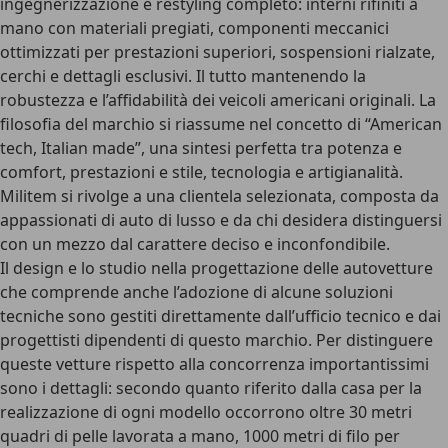
ingegnerizzazione e restyling completo: interni rifiniti a
mano con materiali pregiati, componenti meccanici
ottimizzati per prestazioni superiori, sospensioni rialzate,
cerchi e dettagli esclusivi. Il tutto mantenendo la
robustezza e l’affidabilità dei veicoli americani originali. La
filosofia del marchio si riassume nel concetto di
“American
tech, Italian made”
, una sintesi perfetta tra potenza e
comfort, prestazioni e stile, tecnologia e artigianalità.
Militem si rivolge a una clientela selezionata, composta da
appassionati di auto di lusso e da chi desidera distinguersi
con un mezzo dal carattere deciso e inconfondibile.
Il design e lo studio nella progettazione delle autovetture
che comprende anche l’adozione di alcune soluzioni
tecniche sono gestiti direttamente dall’ufficio tecnico e dai
progettisti dipendenti di questo marchio. Per distinguere
queste vetture rispetto alla concorrenza
importantissimi
sono i dettagli
: secondo quanto riferito dalla casa per la
realizzazione di ogni modello occorrono oltre 30 metri
quadri di
pelle lavorata a mano
, 1000 metri di filo per