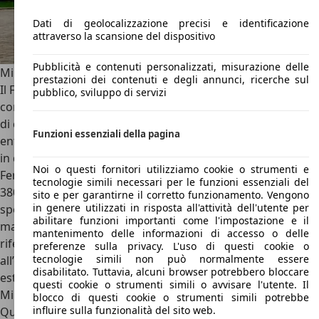
Dati di geolocalizzazione precisi e identificazione
attraverso la scansione del dispositivo
Pubblicità e contenuti personalizzati, misurazione delle
Militem Ferox
prestazioni dei contenuti e degli annunci, ricerche sul
Il Ferox è un modello basato sulla
Jeep Wrangler
JL 4 porte,
pubblico, sviluppo di servizi
con motore 2.0 litri benzina, Turbo da 272 CV per 400 Nm
di coppia e V6 3.6 lt. con 285 CV e 260 Nm di coppia,
Funzioni essenziali della pagina
entrambi con cambio automatico a 8 rapporti. Disponibile
in diverse versioni può essere anche plug-in nel caso della
Noi o questi fornitori utilizziamo cookie o strumenti e
Ferox-E in grado di sprigionare una potenza complessiva di
tecnologie simili necessari per le funzioni essenziali del
380 CV ed un’
autonomia elettrica di circa 50 km
, la più
sito e per garantirne il corretto funzionamento. Vengono
in genere utilizzati in risposta all'attività dell'utente per
sportiva Ferox-500 che con oltre 481 cavalli e una coppia
abilitare funzioni importanti come l'impostazione e il
massima di 637 Nm a 4.300 g/m offre prestazioni da
mantenimento delle informazioni di accesso o delle
riferimento, la versione pick-up Ferox-T oppure dedicata
preferenze sulla privacy. L'uso di questi cookie o
tecnologie simili non può normalmente essere
all’off-road come avviene nel caso della Adventure che
disabilitato. Tuttavia, alcuni browser potrebbero bloccare
esteticamente sembra
quasi un “veicolo militare”
.
questi cookie o strumenti simili o avvisare l'utente. Il
Militem Magnum
blocco di questi cookie o strumenti simili potrebbe
influire sulla funzionalità del sito web.
Questo modello si rifà al Ram 1500 con dettagli esclusivi