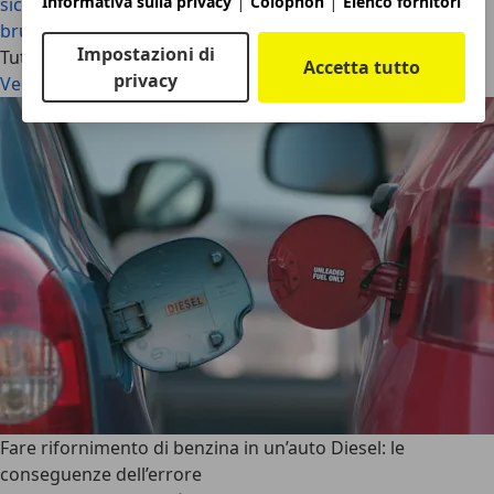
|
|
Informativa sulla privacy
Colophon
Elenco fornitori
sicurezza
Fumo bianco dallo scarico dell’auto e odore di
bruciato: cosa significa e come agire
Impostazioni di
Tutti gli articoli
Accetta tutto
privacy
Vedi tutto
Fare rifornimento di benzina in un’auto Diesel: le
conseguenze dell’errore