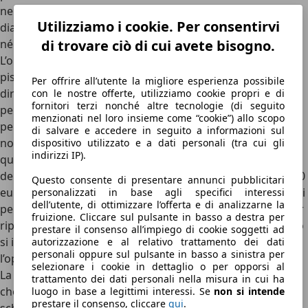
nello specifico non deve superare i 2,5 centimetri di
Utilizziamo i cookie. Per consentirvi
diametro e non deve trovarsi né in prossimità del bordo,
né in una zona che possa pregiudicare la visuale di guida.
di trovare ciò di cui avete bisogno.
L’operazione viene eseguita utilizzando una specifica
pistola e una apposita resina, che viene applicata in modo
Per offrire all’utente la migliore esperienza possibile
diretto sul parabrezza scheggiato. Dopo essersi
con le nostre offerte, utilizziamo cookie propri e di
fornitori terzi nonché altre tecnologie (di seguito
perfettamente asciugata, la resina si indurisce e ripara
menzionati nel loro insieme come “cookie”) allo scopo
perfettamente la lesione. Al termine dell’intervento non si
di salvare e accedere in seguito a informazioni sul
noterà alcuna differenza con le altre parti del vetro. Per
dispositivo utilizzato e a dati personali (tra cui gli
indirizzi IP).
quanto concerne la spesa relativa al lavoro, la riparazione
del parabrezza scheggiato ha costi che variano dai 60 ai 90
Questo consente di presentare annunci pubblicitari
euro, quindi decisamente inferiori rispetto a quelli richiesti
personalizzati in base agli specifici interessi
dell’utente, di ottimizzare l’offerta e di analizzarne la
per la sostituzione del cristallo anteriore. Si consiglia di far
fruizione. Cliccare sul pulsante in basso a destra per
riparare prontamente il vetro lesionato, poiché se il danno
prestare il consenso all’impiego di cookie soggetti ad
si ingrandisce non sarà più possibile effettuare
autorizzazione e al relativo trattamento dei dati
personali oppure sul pulsante in basso a sinistra per
l’operazione.
selezionare i cookie in dettaglio o per opporsi al
La riparazione del parabrezza, tuttavia, è una soluzione
trattamento dei dati personali nella misura in cui ha
che può essere presa in considerazione solo
quando la
luogo in base a legittimi interessi. Se
non si intende
prestare il consenso, cliccare
qui
.