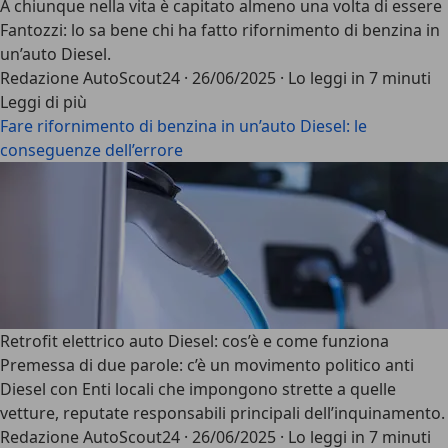
A chiunque nella vita è capitato almeno una volta di essere
Fantozzi
: lo sa bene chi ha fatto
rifornimento di benzina in
un’auto Diesel
.
Redazione AutoScout24
·
26/06/2025
·
Lo leggi in 7 minuti
Leggi di più
Fare rifornimento di benzina in un’auto Diesel: le
conseguenze dell’errore
Retrofit elettrico auto Diesel: cos’è e come funziona
Premessa di due parole: c’è un movimento politico anti
Diesel con Enti locali che impongono strette a quelle
vetture, reputate
responsabili principali dell’inquinamento
.
Redazione AutoScout24
·
26/06/2025
·
Lo leggi in 7 minuti