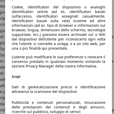
scheggiatura non è particolarmente grave
. Un vetro
lesionato non solo compromette rappresenta un vero e
Cookie, identificatori del dispositivo o analoghi
identificatori online (ad es. identificatori basati
proprio ostacolo per la guida sicura. Il cristallo può essere
sull’accesso, identificatori assegnati casualmente,
riparato solo se la scheggiatura non si trova né entro i 5
identificatori basati sulla rete) insieme ad altre
cm dai bordi né in corrispondenza della visuale di chi
informazioni (ad es. tipo di browser e informazioni sul
browser, lingua, dimensioni dello schermo, tecnologie
guida. La scheggiatura, inoltre, non deve essere più ampia
supportate, ecc.) possono essere archiviati sul o letti
di un paio di centimetri; in caso contrario, infatti, la fessura
dal dispositivo dell’utente per riconoscerlo ogni volta
potrebbe allargarsi andando a danneggiare tutto il vetro.
che l’utente si connette a un’app o a un sito web, per
una o più finalità qui presentate.
Sostituzione del parabrezza auto
Sostituire il parabrezza auto è la peggiore delle ipotesi, sia
L’utente può modificare le sue preferenze o revocare il
in termini economici che per quanto riguarda la tempistica
consenso prestato in qualsiasi momento visitando la
sezione Privacy Manager della nostra informativa.
dell’intervento, che richiede necessariamente la presenza
di un cristallo perfettamente compatibile con quello della
Scopi
vettura danneggiata. Tale tipo di soluzione è l’unica
alternativa qualora
il vetro risulti fortemente danneggiato
Dati di geolocalizzazione precisi e identificazione
e pertanto non compatibile con un semplice intervento di
attraverso la scansione del dispositivo
riparazione del parabrezza. L’operazione va fatta eseguire
Pubblicità e contenuti personalizzati, misurazione
da tecnici specializzati, poiché sia la rimozione del vetro
delle prestazioni dei contenuti e degli annunci,
rotto che l’installazione del nuovo parabrezza richiedono la
ricerche sul pubblico, sviluppo di servizi