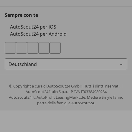
Sempre con te
AutoScout24 per iOS
AutoScout24 per Android
© Copyright
a cura di AutoScout24 GmbH. Tutti i diritti riservati. |
AutoScout24 Italia S.p.a. - P. IVA IT03384980284
AutoScout24.it, AutoProff, LeasingMarkt.de, Media e Smyle fanno
parte della famiglia AutoScout24.