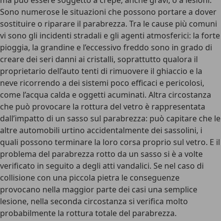
ma può essere soggetto a crepe, anche gravi, o a lesioni.
Sono numerose le situazioni che possono portare a dover
sostituire o riparare il parabrezza. Tra le cause più comuni
vi sono gli
incidenti stradali
e gli
agenti atmosferici
: la forte
pioggia, la grandine e l’eccessivo freddo sono in grado di
creare dei seri danni ai cristalli, soprattutto qualora il
proprietario dell’auto tenti di rimuovere il ghiaccio e la
neve ricorrendo a dei sistemi poco efficaci e pericolosi,
come l’acqua calda e oggetti acuminati. Altra circostanza
che può provocare la rottura del vetro è rappresentata
dall’impatto di un sasso sul parabrezza: può capitare che le
altre automobili urtino accidentalmente dei sassolini, i
quali possono terminare la loro corsa proprio sul vetro. E il
problema del parabrezza rotto da un sasso si è a volte
verificato in seguito a degli atti vandalici. Se nel caso di
collisione con una piccola pietra le conseguenze
provocano nella maggior parte dei casi una semplice
lesione, nella seconda circostanza si verifica molto
probabilmente la rottura totale del parabrezza.