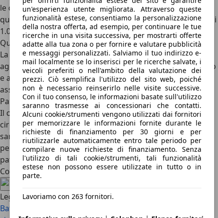
per offrirti funzionalità estese del sito e garantire
le cifre minime si attestano a circa 350 euro, mentre per
un'esperienza utente migliorata. Attraverso queste
funzionalità estese, consentiamo la personalizzazione
quanto riguarda le massime, è possibile superare persino i
della nostra offerta, ad esempio, per continuare le tue
1.000 euro.
ricerche in una visita successiva, per mostrarti offerte
Quanto costa la riparazione del parabrezza?
adatte alla tua zona o per fornire e valutare pubblicità
e messaggi personalizzati. Salviamo il tuo indirizzo e-
La riparazione del parabrezza comporta dei costi che si
mail localmente se lo inserisci per le ricerche salvate, i
aggirano tra i 60 e i 90 Euro, in base al tipo di danno subito
veicoli preferiti o nell'ambito della valutazione dei
e al tempo necessario per l’intervento. Tramite le polizze
prezzi. Ciò semplifica l'utilizzo del sito web, poiché
non è necessario reinserirlo nelle visite successive.
assicurative questo costo può essere eliminato del tutto.
Con il tuo consenso, le informazioni basate sull'utilizzo
Parabrezza scheggiato, rischio una multa?
saranno trasmesse ai concessionari che contatti.
Il conducente che viene sorpreso dalle forze dell’ordine a
Alcuni cookie/strumenti vengono utilizzati dai fornitori
per memorizzare le informazioni fornite durante le
circolare con i cristalli non integri è soggetto a una
richieste di finanziamento per 30 giorni e per
sanzione amministrativa che va dagli 84 ai 335 euro e alla
riutilizzarle automaticamente entro tale periodo per
pena accessoria della decurtazione di due punti dalla
compilare nuove richieste di finanziamento. Senza
l'utilizzo di tali cookie/strumenti, tali funzionalità
patente.
estese non possono essere utilizzate in tutto o in
Condividi l'articolo
parte.
Leggi anche
Lavoriamo con 263 fornitori.
Batteria auto scarica: cosa fare subito per ripartire in