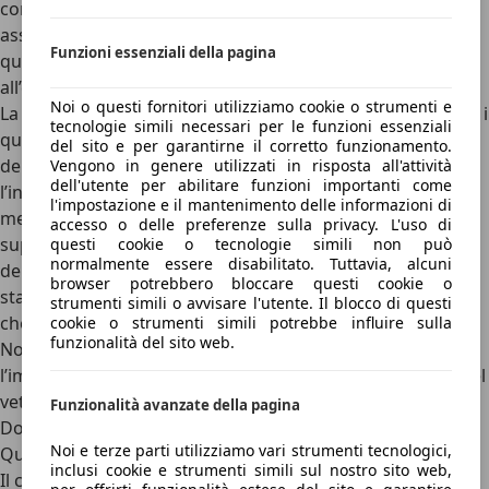
conoscenza di determinate procedure, per cui è
assolutamente sconsigliato provvedere in autonomia, in
Funzioni essenziali della pagina
quanto si potrebbe essere esposti al rischio di infortuni e
all’eventualità di danneggiare il pezzo di ricambio.
Noi o questi fornitori utilizziamo cookie o strumenti e
La sostituzione del parabrezza comporta costi importanti, i
tecnologie simili necessari per le funzioni essenziali
quali variano a seconda della marca e del modello
del sito e per garantirne il corretto funzionamento.
dell’automobile, oltre alla celerità con cui è richiesto
Vengono in genere utilizzati in risposta all'attività
dell'utente per abilitare funzioni importanti come
l’intervento. Le cifre minime si attestano a circa
350 euro
,
l'impostazione e il mantenimento delle informazioni di
mentre per quanto riguarda le massime, è possibile
accesso o delle preferenze sulla privacy. L'uso di
superare persino i
1.000 euro
. Per sostituire il parabrezza
questi cookie o tecnologie simili non può
normalmente essere disabilitato. Tuttavia, alcuni
dell’auto si raccomanda di utilizzare cristalli conformi agli
browser potrebbero bloccare questi cookie o
standard imposti dalla casa dell’auto, così da assicurarsi
strumenti simili o avvisare l'utente. Il blocco di questi
che rispettino i requisiti costruttivi attualmente in vigore.
cookie o strumenti simili potrebbe influire sulla
funzionalità del sito web.
Non è obbligatorio acquistare il parabrezza originale,
l’importante è che presenti le medesime caratteristiche del
vetro equipaggiato di serie dal proprio veicolo.
Funzionalità avanzate della pagina
Domande e risposte
Noi e terze parti utilizziamo vari strumenti tecnologici,
Quanto costa cambiare il parabrezza della macchina?
inclusi cookie e strumenti simili sul nostro sito web,
Il costo per la sostituzione del parabrezza è piuttosto alto: