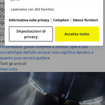
FAQ Spie macchina
Quali sono le spie della macchina?
Lavoriamo con 263 fornitori.
Cosa fare in caso di accensione spie?
|
|
Informativa sulla privacy
Colophon
Elenco fornitori
Quali sono le spie di colore giallo?
Condividi l'articolo
Impostazioni di
Accetta tutto
privacy
Leggi anche
Fendinebbia: guida completa a simboli, spie e uso
corretto
Spia dell’olio accesa: cosa significa davvero e
quanto puoi ancora guidare
Tutti gli articoli
Vedi tutto