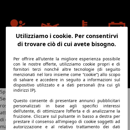
Utilizziamo i cookie. Per consentirvi
di trovare ciò di cui avete bisogno.
Per offrire all’utente la migliore esperienza possibile
con le nostre offerte, utilizziamo cookie propri e di
fornitori terzi nonché altre tecnologie (di seguito
menzionati nel loro insieme come “cookie”) allo scopo
di salvare e accedere in seguito a informazioni sul
dispositivo utilizzato e a dati personali (tra cui gli
indirizzi IP).
Spie luminose cruscotto auto di colore giallo
Seguendo il ragionamento applicato alle spie di colore
Questo consente di presentare annunci pubblicitari
rosso, anche il giallo è un colore molto visibile che induce
personalizzati in base agli specifici interessi
dell’utente, di ottimizzare l’offerta e di analizzarne la
attenzione immediata. Solitamente le spie della macchina
fruizione. Cliccare sul pulsante in basso a destra per
di questo colore sono dedicate al funzionamento, o
prestare il consenso all’impiego di cookie soggetti ad
malfunzionamento se si accendono sul quadro, degli
autorizzazione e al relativo trattamento dei dati