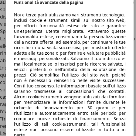
automaticamente. Su macchine del segmento premium, le
Funzionalità avanzate della pagina
spie verdi possono talvolta essere incluse nell’Head-up
Noi e terze parti utilizziamo vari strumenti tecnologici,
display, così da risultare direttamente visibili nel campo
inclusi cookie e strumenti simili sul nostro sito web,
visivo del conducente.
per offrirti funzionalità estese del sito e garantire
Spie cruscotto significato del colore blu
un'esperienza utente migliorata. Attraverso queste
funzionalità estese, consentiamo la personalizzazione
Le spie del quadro auto di colore blu sono più rare rispetto
della nostra offerta, ad esempio, per continuare le tue
alle verdi, alle gialle e alle temute rosse. La spia blu più
ricerche in una visita successiva, per mostrarti offerte
rinomata è quella che indica l’accensione dei fari
adatte alla tua zona o per fornire e valutare pubblicità
e messaggi personalizzati. Salviamo il tuo indirizzo e-
abbaglianti, o del motore freddo.
mail localmente se lo inserisci per le ricerche salvate, i
Indicano che si è attivato un sistema che può causare
veicoli preferiti o nell'ambito della valutazione dei
qualche problema nel primo caso a chi marcia nel senso
prezzi. Ciò semplifica l'utilizzo del sito web, poiché
non è necessario reinserirlo nelle visite successive.
contrario (e, come detto, in caso di abbaglianti adattivi la
Con il tuo consenso, le informazioni basate sull'utilizzo
spia non è blu ma bianca) o, nel secondo caso, che non è il
saranno trasmesse ai concessionari che contatti.
caso di esagerare col gas prima che il propulsore abbia
Alcuni cookie/strumenti vengono utilizzati dai fornitori
per memorizzare le informazioni fornite durante le
raggiunto la giusta temperatura di esercizio. Curiosa
richieste di finanziamento per 30 giorni e per
l’evoluzione di alcune spie, come questa del motore
riutilizzarle automaticamente entro tale periodo per
“freddo” che sparisce sulle auto elettriche, capaci di
compilare nuove richieste di finanziamento. Senza
l'utilizzo di tali cookie/strumenti, tali funzionalità
rendere al massimo fin dalla prima accensione.
estese non possono essere utilizzate in tutto o in
Leggi anche:
Costi manutenzione auto modelli più venduti
parte.