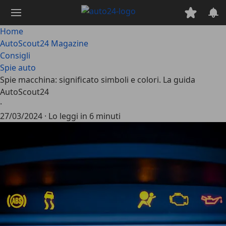
Passa
al
contenuto
Home
principale
AutoScout24 Magazine
Consigli
Spie auto
Spie macchina: significato simboli e colori. La guida
AutoScout24
·
27/03/2024
·
Lo leggi in 6 minuti