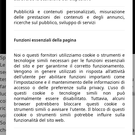
Pubblicità e contenuti personalizzati, misurazione
delle prestazioni dei contenuti e degli annunci,
ricerche sul pubblico, sviluppo di servizi
Funzioni essenziali della pagina
Noi o questi fornitori utilizziamo cookie o strumenti e
Spie macchina significato del colore verde
tecnologie simili necessari per le funzioni essenziali
Le spie luminose della macchina di colore verde sono
del sito e per garantirne il corretto funzionamento.
Vengono in genere utilizzati in risposta all'attività
segnali del cruscotto che non implicano un pericolo, anzi
dell'utente per abilitare funzioni importanti come
testimoniano il corretto funzionamento del sistema. La più
l'impostazione e il mantenimento delle informazioni di
famosa spia verde è quella delle luci, che diventa blu per le
accesso o delle preferenze sulla privacy. L'uso di
questi cookie o tecnologie simili non può
luci abbaglianti. I fendinebbia e i retronebbia, però, sono di
normalmente essere disabilitato. Tuttavia, alcuni
colore giallo perché vanno usati con parsimonia e
browser potrebbero bloccare questi cookie o
ricordano al conducente che è il caso di disattivarli una
strumenti simili o avvisare l'utente. Il blocco di questi
cookie o strumenti simili potrebbe influire sulla
volta passati oltre il banco di nebbia.
funzionalità del sito web.
Sono spie verdi anche gli indicatori di direzione o quella
che indica l’attivazione del cruise control, o velocità limitata