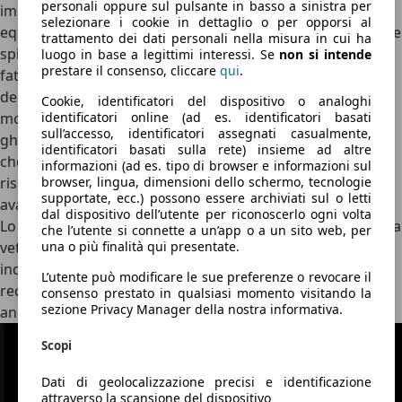
personali oppure sul pulsante in basso a sinistra per
impianti di servizio, dei sistemi temporizzati o di diversi
selezionare i cookie in dettaglio o per opporsi al
equipaggiamenti extra. Come si nota dalla foto seguente le
trattamento dei dati personali nella misura in cui ha
spie luminose sul cruscotto di colore giallo sono nella
luogo in base a legittimi interessi. Se
non si intende
prestare il consenso, cliccare
qui
.
fattispecie: spia delle candelette, spia dell’airbag, spia
dell’airbag passeggero, spia ABS, spia antinebbia, avaria al
Cookie, identificatori del dispositivo o analoghi
identificatori online (ad es. identificatori basati
motore, riserva di benzina, lunotto termico, pericolo di
sull’accesso, identificatori assegnati casualmente,
ghiaccio, parabrezza, tergicristallo, luci esterne. Si evince
identificatori basati sulla rete) insieme ad altre
che si tratta di spie che avvertono di un problema
informazioni (ad es. tipo di browser e informazioni sul
browser, lingua, dimensioni dello schermo, tecnologie
risolvibile ma che non implica la sosta immediata come le
supportate, ecc.) possono essere archiviati sul o letti
avarie più gravi indicate dalle spie rosse.
dal dispositivo dell’utente per riconoscerlo ogni volta
Lo dimostra la spia gialla che indica l’entrata in riserva della
che l’utente si connette a un’app o a un sito web, per
una o più finalità qui presentate.
vettura o la temutissima avaria del motore: quest’ultima
indica che c’è un problema da risolvere ed è necessario
L’utente può modificare le sue preferenze o revocare il
recarsi entro breve presso l’officina di fiducia così da
consenso prestato in qualsiasi momento visitando la
sezione Privacy Manager della nostra informativa.
andare a fondo della vicenda.
Scopi
Dati di geolocalizzazione precisi e identificazione
attraverso la scansione del dispositivo