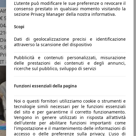
L’utente può modificare le sue preferenze o revocare il
consenso prestato in qualsiasi momento visitando la
Alfa Romeo 156
156 1.9 jtd Distinctive
sezione Privacy Manager della nostra informativa.
€ 550
04/2000
Scopi
210.000 km
Dati di geolocalizzazione precisi e identificazione
Diesel
attraverso la scansione del dispositivo
5,8 l/100 km (comb.)
Privato
Pubblicità e contenuti personalizzati, misurazione
IT 87100
delle prestazioni dei contenuti e degli annunci,
ricerche sul pubblico, sviluppo di servizi
Funzioni essenziali della pagina
Noi o questi fornitori utilizziamo cookie o strumenti e
tecnologie simili necessari per le funzioni essenziali
del sito e per garantirne il corretto funzionamento.
Vengono in genere utilizzati in risposta all'attività
dell'utente per abilitare funzioni importanti come
l'impostazione e il mantenimento delle informazioni di
accesso o delle preferenze sulla privacy. L'uso di