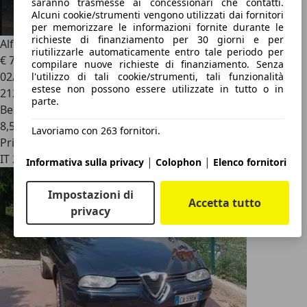
saranno trasmesse ai concessionari che contatti.
Alcuni cookie/strumenti vengono utilizzati dai fornitori
per memorizzare le informazioni fornite durante le
richieste di finanziamento per 30 giorni e per
Alfa Romeo 156
2.0 ts 16v
riutilizzarle automaticamente entro tale periodo per
€ 750
compilare nuove richieste di finanziamento. Senza
02/1999
l'utilizzo di tali cookie/strumenti, tali funzionalità
estese non possono essere utilizzate in tutto o in
212.000 km
parte.
Benzina
8,5 l/100 km (comb.)
Lavoriamo con 263 fornitori.
Privato
IT 20146
|
|
Informativa sulla privacy
Colophon
Elenco fornitori
Impostazioni di
Accetta tutto
privacy