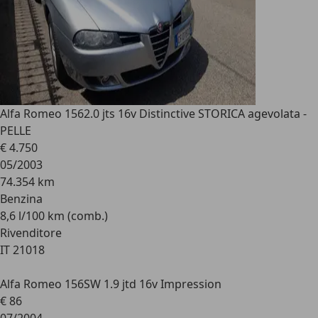
Alfa Romeo 156
2.0 jts 16v Distinctive STORICA agevolata -
PELLE
€ 4.750
05/2003
74.354 km
Benzina
8,6 l/100 km (comb.)
Rivenditore
IT 21018
Alfa Romeo 156
SW 1.9 jtd 16v Impression
€ 86