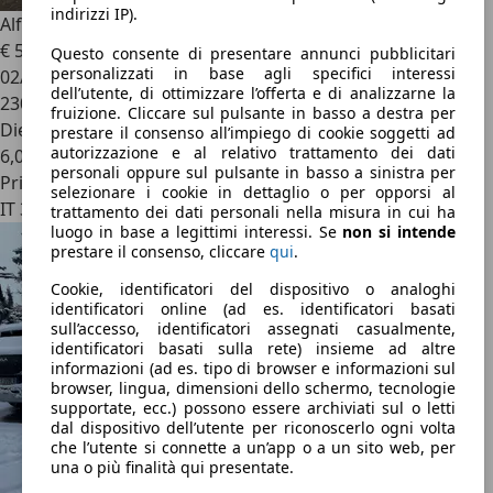
indirizzi IP).
Alfa Romeo 156
SW 1.9 jtd Business 115cv
€ 500
Questo consente di presentare annunci pubblicitari
personalizzati in base agli specifici interessi
02/2005
dell’utente, di ottimizzare l’offerta e di analizzarne la
230.000 km
fruizione. Cliccare sul pulsante in basso a destra per
Diesel
prestare il consenso all’impiego di cookie soggetti ad
autorizzazione e al relativo trattamento dei dati
6,0 l/100 km (comb.)
personali oppure sul pulsante in basso a sinistra per
Privato
selezionare i cookie in dettaglio o per opporsi al
IT 30027
trattamento dei dati personali nella misura in cui ha
luogo in base a legittimi interessi. Se
non si intende
prestare il consenso, cliccare
qui
.
Cookie, identificatori del dispositivo o analoghi
identificatori online (ad es. identificatori basati
sull’accesso, identificatori assegnati casualmente,
identificatori basati sulla rete) insieme ad altre
informazioni (ad es. tipo di browser e informazioni sul
browser, lingua, dimensioni dello schermo, tecnologie
supportate, ecc.) possono essere archiviati sul o letti
dal dispositivo dell’utente per riconoscerlo ogni volta
che l’utente si connette a un’app o a un sito web, per
una o più finalità qui presentate.