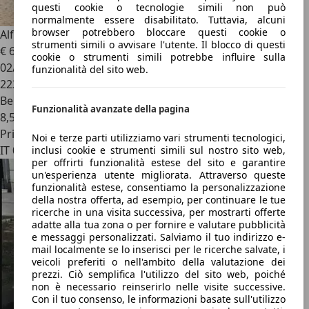
questi cookie o tecnologie simili non può
normalmente essere disabilitato. Tuttavia, alcuni
browser potrebbero bloccare questi cookie o
Alfa Romeo 156
1.8 ts 16v Progression
strumenti simili o avvisare l'utente. Il blocco di questi
€ 650
cookie o strumenti simili potrebbe influire sulla
02/2003
funzionalità del sito web.
223.000 km
Benzina
Funzionalità avanzate della pagina
8,5 l/100 km (comb.)
Privato
Noi e terze parti utilizziamo vari strumenti tecnologici,
IT 00145
inclusi cookie e strumenti simili sul nostro sito web,
per offrirti funzionalità estese del sito e garantire
un'esperienza utente migliorata. Attraverso queste
funzionalità estese, consentiamo la personalizzazione
della nostra offerta, ad esempio, per continuare le tue
ricerche in una visita successiva, per mostrarti offerte
adatte alla tua zona o per fornire e valutare pubblicità
e messaggi personalizzati. Salviamo il tuo indirizzo e-
mail localmente se lo inserisci per le ricerche salvate, i
veicoli preferiti o nell'ambito della valutazione dei
prezzi. Ciò semplifica l'utilizzo del sito web, poiché
non è necessario reinserirlo nelle visite successive.
Con il tuo consenso, le informazioni basate sull'utilizzo