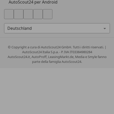
AutoScout24 per Android
© Copyright
a cura di AutoScout24 GmbH. Tutti i diritti riservati. |
AutoScout24 Italia S.p.a. - P. IVA IT03384980284
AutoScout24.it, AutoProff, LeasingMarkt.de, Media e Smyle fanno
parte della famiglia AutoScout24.