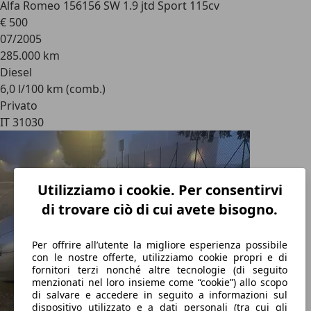
Alfa Romeo 156
156 SW 1.9 jtd Sport 115cv
€ 500
07/2005
285.000 km
Diesel
6,0 l/100 km (comb.)
Privato
IT 31030
Utilizziamo i cookie. Per consentirvi
di trovare ciò di cui avete bisogno.
Per offrire all’utente la migliore esperienza possibile
con le nostre offerte, utilizziamo cookie propri e di
fornitori terzi nonché altre tecnologie (di seguito
menzionati nel loro insieme come “cookie”) allo scopo
di salvare e accedere in seguito a informazioni sul
dispositivo utilizzato e a dati personali (tra cui gli