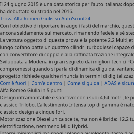
Il 24 giugno 2015 è una data storica per l'auto italiana: do
ha debuttato su strada nel 2016.
Trova Alfa Romeo Giulis su AutoScout24
Con l'obiettivo di riportare in auge i fasti del marchio, que
ancora saldamente sul mercato, rimanendo fedele a sé stess
La vettura oggetto di questa prova è la
potente 2.2 Multije
lungo cofano batte un quattro cilindri turbodiesel capace d
con convertitore di coppia e alla raffinata
trazione integral
Sviluppata a Modena in gran segreto dai migliori tecnici FC
compromessi quando si parla di
dinamica di guida
, vantand
progetto richiede qualche rinuncia in termini di digitalizz
Com'è fuori
|
Com'è dentro
|
Come si guida
|
ADAS e sicur
Alfa Romeo Giulia in 5 punti
Design
intramontabile e sportivo: con i suoi 4,64 metri, le 
classico Trilobo. L’allestimento Intensa top di gamma è nato n
classico design a cinque fori.
Motorizzazione
Diesel unica scelta, ma non è ibrida: il 2.2
elettrificazione, nemmeno Mild Hybrid.
Interni
minimalisti ma spogli: plancia avvolgente, tasto d'ac