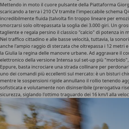
Mettendo in moto il
cuore pulsante
della Piattaforma Giorgi
scaricando a terra i 210 CV tramite l'impeccabile schema Q4
incredibilmente fluida (talvolta fin troppo lineare per emo
smorzarsi solo oltrepassata la soglia dei 3.000 giri. Un gro
tagliente e regala persino il classico "calcio" di potenza in
Nel
traffico cittadino
e alle basse velocità, tuttavia, la son
anche l'ampio raggio di sterzata che oltrepassa i 12 metri 
la Giulia la regina delle manovre urbane. Ad
aggravare il co
elettronico della versione Intensa sul set-up più "morbido"
Eppure, basta incrociare una strada collinare per perdonarl
uno dei comandi più eccellenti sul mercato: è un bisturi chi
mentre le sospensioni rigide annullano il rollio tenendo aggr
sofisticata e volutamente non disinseribile (prerogativa riser
sicurezza, siglando l'ottimo traguardo dei 16 km/l alla vel