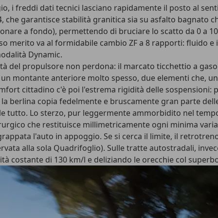
o, i freddi dati tecnici lasciano rapidamente il posto al sent
, che garantisce stabilità granitica sia su asfalto bagnato 
zionare a fondo), permettendo di bruciare lo
scatto da 0 a 1
sso merito va al
formidabile cambio ZF a 8 rapporti
: fluido e
 modalità Dynamic.
orità del propulsore non perdona: il marcato ticchettio a ga
e un montante anteriore molto spesso, due elementi che, uni
mfort cittadino
c'è poi l'estrema rigidità delle sospensioni:
, la berlina copia fedelmente e bruscamente gran parte delle
e tutto. Lo
sterzo
, pur leggermente ammorbidito nel tempo p
rurgico che restituisce millimetricamente ogni minima variazi
appata l'auto in appoggio. Se si cerca il limite, il
retrotren
vata alla sola Quadrifoglio). Sulle tratte autostradali, invece
ocità costante di 130 km/l e deliziando le orecchie col supe