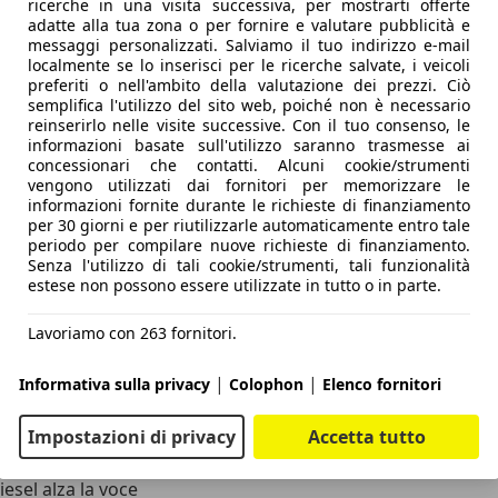
ricerche in una visita successiva, per mostrarti offerte
adatte alla tua zona o per fornire e valutare pubblicità e
messaggi personalizzati. Salviamo il tuo indirizzo e-mail
localmente se lo inserisci per le ricerche salvate, i veicoli
preferiti o nell'ambito della valutazione dei prezzi. Ciò
semplifica l'utilizzo del sito web, poiché non è necessario
reinserirlo nelle visite successive. Con il tuo consenso, le
viaggio indietro nel tempo per gli amanti della guida in tu
informazioni basate sull'utilizzo saranno trasmesse ai
concessionari che contatti. Alcuni cookie/strumenti
 rivestita in morbida pelle, è esplicitamente costruita into
vengono utilizzati dai fornitori per memorizzare le
tà costruttiva generale
è molto buona, esente da scricchiolii
informazioni fornite durante le richieste di finanziamento
l lusso accostando la pelle nera dei sedili contenitivi a vist
per 30 giorni e per riutilizzarle automaticamente entro tale
periodo per compilare nuove richieste di finanziamento.
 2023 dietro al volante spicca il
cruscotto digitale a "Cann
Senza l'utilizzo di tali cookie/strumenti, tali funzionalità
nte modalità retrò e l'omaggio agli anni '00). La
componente 
estese non possono essere utilizzate in tutto o in parte.
 non a sbalzo, ma oramai datato per luminosità, interfaccia e
te via cavo, dettaglio che stona per un'auto da oltre 50.00
Lavoriamo con 263 fornitori.
 clima vanta
comandi fisici
facilissimi da trovare alla cieca, co
|
|
Informativa sulla privacy
Colophon
Elenco fornitori
era dell'infotainment. L'emozione sportiva è palpabile grazi
ne, forgiate in alluminio a freddo e insuperabili per feeling.
Impostazioni di privacy
Accetta tutto
fare i conti con uno spazio per le gambe e per la testa piutt
iesel alza la voce