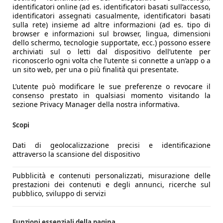
nostante il decennio sulle spalle, la berlina italiana a tre
identificatori online (ad es. identificatori basati sull’accesso,
Con una
lunghezza di 4,64 metri
, i volumi ben definiti dissim
identificatori assegnati casualmente, identificatori basati
sulla rete) insieme ad altre informazioni (ad es. tipo di
browser e informazioni sul browser, lingua, dimensioni
del 2023, ha introdotto i nuovi fari lenti fari Matrix LED adatti
dello schermo, tecnologie supportate, ecc.) possono essere
odotto a Pomigliano d’Arco e da iconiche antenate come la S
archiviati sul o letti dal dispositivo dell’utente per
fano lungo e alla profonda calandra a
Trilobo
, specialmente 
riconoscerlo ogni volta che l’utente si connette a un’app o a
un sito web, per una o più finalità qui presentate.
azie agli enormi cerchi in lega da 19 pollici "a teledial", ab
L’utente può modificare le sue preferenze o revocare il
consenso prestato in qualsiasi momento visitando la
fa bella mostra sugli specchietti laterali per sottolineare l'a
sezione Privacy Manager della nostra informativa.
 un doppio terminale di scarico vero e il fiero logo Q4. Purt
una configurazione a quattro porte con portellone classico e
Scopi
Dati di geolocalizzazione precisi e identificazione
attraverso la scansione del dispositivo
Pubblicità e contenuti personalizzati, misurazione delle
prestazioni dei contenuti e degli annunci, ricerche sul
pubblico, sviluppo di servizi
Funzioni essenziali della pagina