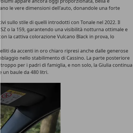
 volumi appare ancora oggi proporzionata, bella e
ulano le vere dimensioni dell'auto, donandole una forte
vi sullo stile di quelli introdotti con Tonale nel 2022. Il
Z o la 159, garantendo una visibilità notturna ottimale e
con la cattiva colorazione Vulcano Black in prova, lo
belliti da accenti in oro chiaro ripresi anche dalle generose
ssemblaggio nello stabilimento di Cassino. La parte posteriore
roppo per i padri di famiglia, e non solo, la Giulia continua
 un baule da 480 litri.