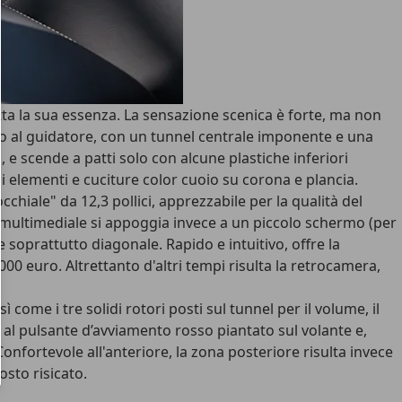
tta la sua essenza. La sensazione scenica è forte, ma non
rno al guidatore, con un tunnel centrale imponente e una
, e scende a patti solo con alcune plastiche inferiori
osi elementi e cuciture color cuoio su corona e plancia.
occhiale"
da 12,3 pollici, apprezzabile per la qualità del
multimediale
si appoggia invece a un piccolo schermo (per
 soprattutto diagonale. Rapido e intuitivo, offre la
0 euro. Altrettanto d'altri tempi risulta la retrocamera,
sì come i tre solidi rotori posti sul tunnel per il volume, il
e al pulsante d’avviamento rosso piantato sul volante e,
Confortevole all'anteriore
, la zona posteriore risulta invece
osto risicato.