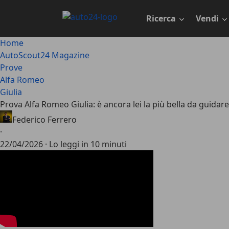
Passa
al
Ricerca
Vendi
contenuto
principale
Home
AutoScout24 Magazine
Prove
Alfa Romeo
Giulia
Prova Alfa Romeo Giulia: è ancora lei la più bella da guidar
Federico Ferrero
·
22/04/2026
·
Lo leggi in 10 minuti