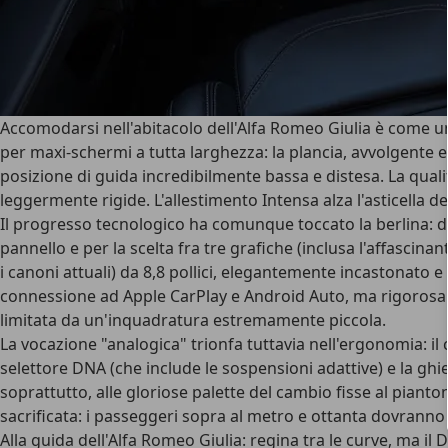
Accomodarsi nell'
abitacolo dell'Alfa Romeo Giulia
è come un 
per maxi-schermi a tutta larghezza: la plancia, avvolgente e
posizione di guida incredibilmente bassa e distesa. La
quali
leggermente rigide. L'allestimento Intensa alza l'asticella de
Il progresso tecnologico ha comunque toccato la berlina: dal
pannello e per la scelta fra tre grafiche (inclusa l'affascina
i canoni attuali) da 8,8 pollici, elegantemente incastonato e
connessione ad Apple CarPlay e Android Auto, ma rigorosamen
limitata da un'inquadratura estremamente piccola.
La vocazione "analogica" trionfa tuttavia nell'ergonomia: il
selettore DNA (che include le sospensioni adattive) e la ghi
soprattutto, alle gloriose palette del cambio fisse al pianto
sacrificata: i passeggeri sopra al metro e ottanta dovranno 
Alla guida dell'Alfa Romeo Giulia: regina tra le curve, ma il D