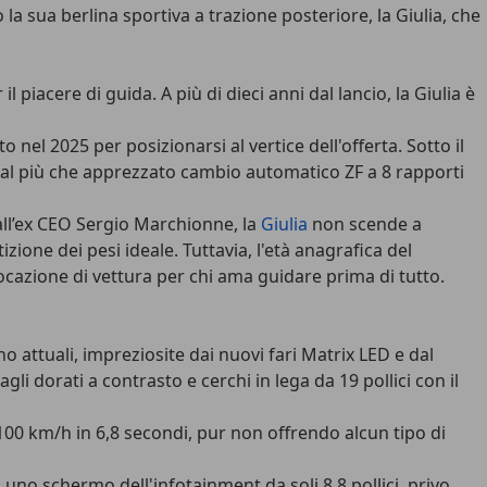
o la sua
berlina sportiva a trazione posteriore
, la Giulia, che
 il piacere di guida.
A più di dieci anni dal lancio
, la Giulia è
o nel 2025 per posizionarsi al vertice dell'offerta. Sotto il
 al più che apprezzato
cambio automatico ZF a 8 rapporti
all’ex CEO Sergio Marchionne, la
Giulia
non scende a
zione dei pesi ideale. Tuttavia, l'
età anagrafica
del
ocazione di vettura per chi ama guidare prima di tutto.
 attuali, impreziosite dai nuovi fari Matrix LED e dal
li dorati a contrasto e cerchi in lega da 19 pollici con il
-100 km/h in 6,8 secondi, pur non offrendo alcun tipo di
 uno schermo dell'infotainment da soli 8,8 pollici, privo