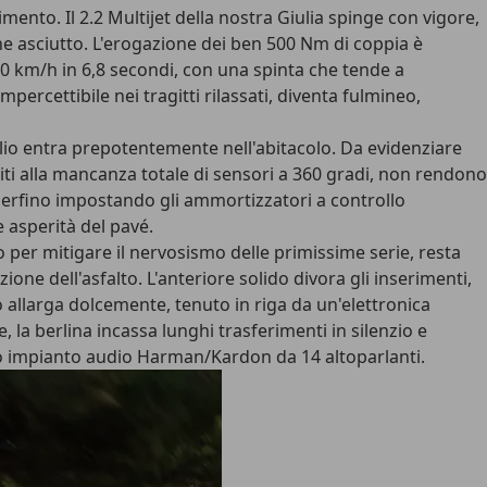
imento. Il
2.2 Multijet
della nostra Giulia spinge con vigore,
che asciutto. L'erogazione dei ben 500 Nm di coppia è
00 km/h in 6,8 secondi
, con una spinta che tende a
 impercettibile nei tragitti rilassati, diventa fulmineo,
solio entra prepotentemente nell'abitacolo. Da evidenziare
ti alla mancanza totale di sensori a 360 gradi, non rendono
 perfino impostando gli ammortizzatori a controllo
 asperità del pavé.
er mitigare il nervosismo delle primissime serie, resta
one dell'asfalto. L'anteriore solido divora gli inserimenti,
o allarga dolcemente
, tenuto in riga da un'elettronica
, la berlina incassa lunghi trasferimenti in silenzio e
rbo impianto audio Harman/Kardon da 14 altoparlanti.