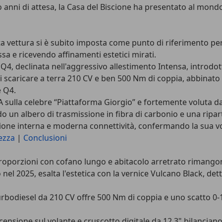
po anni di attesa, la Casa del Biscione ha presentato al mond
sta vettura si è subito imposta come punto di riferimento per
a e ricevendo affinamenti estetici mirati.
t Q4
, declinata nell'aggressivo allestimento Intensa, introdott
i scaricare a terra 210 CV e ben 500 Nm di coppia, abbinato
e Q4
.
A sulla celebre “Piattaforma Giorgio” e fortemente voluta d
o un albero di trasmissione in fibra di carbonio e una riparti
azione interna e moderna connettività, confermando la sua v
ezza
|
Conclusioni
proporzioni con cofano lungo e abitacolo arretrato rimangono
el 2025, esalta l'estetica con la vernice Vulcano Black, dettag
 turbodiesel da 210 CV offre 500 Nm di coppia e uno scatto 0
censione sul volante e cruscotto digitale da 12,3" bilanciano