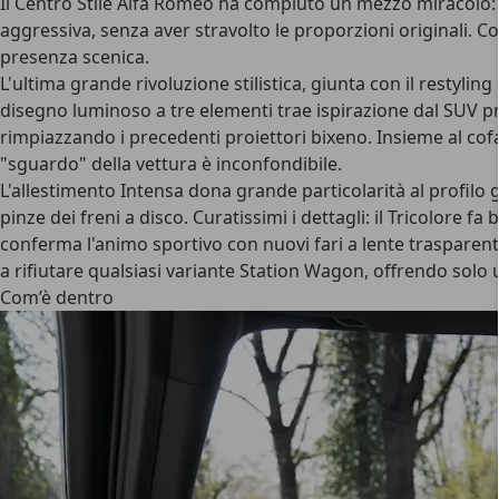
Il
Centro Stile Alfa Romeo
ha compiuto un mezzo miracolo: no
aggressiva, senza aver stravolto le proporzioni originali. 
presenza scenica.
L'ultima grande rivoluzione stilistica, giunta con il restyling 
disegno luminoso a tre elementi trae ispirazione dal SUV pr
rimpiazzando i precedenti proiettori bixeno. Insieme al co
"sguardo" della vettura è inconfondibile.
L'
allestimento Intensa
dona grande particolarità al profilo gr
pinze dei freni a disco. Curatissimi i dettagli: il Tricolore 
conferma l'animo sportivo con nuovi fari a lente trasparente,
a rifiutare qualsiasi variante Station Wagon, offrendo solo 
Com’è dentro