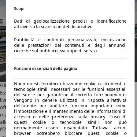
Scopi
Dati di geolocalizzazione precisi e identificazione
attraverso la scansione del dispositivo
Pubblicità e contenuti personalizzati, misurazione
delle prestazioni dei contenuti e degli annunci,
ricerche sul pubblico, sviluppo di servizi
Funzioni essenziali della pagina
Noi o questi fornitori utilizziamo cookie o strumenti e
Gli ADAS e la sicurezza
tecnologie simili necessari per le funzioni essenziali
Essendo un’auto lanciata nel 2010,
la Giulietta non ha il
del sito e per garantirne il corretto funzionamento.
livello di sicurezza di un’auto di ultima generazione
, non
Vengono in genere utilizzati in risposta all'attività
dell'utente per abilitare funzioni importanti come
offrendo soluzioni come il Cruise Control Adattivo o il
l'impostazione e il mantenimento delle informazioni di
mantenitore attivo di corsia.
Gli ADAS, quindi, sono ridotti
accesso o delle preferenze sulla privacy. L'uso di
alle tecnologie attive più semplici
, come il Cruise Control,
questi cookie o tecnologie simili non può
normalmente essere disabilitato. Tuttavia, alcuni
l’ESP (con un’ottima taratura) e l’ABS (senza frenata
browser potrebbero bloccare questi cookie o
automatica). Dove si è comportata molto bene, invece, è