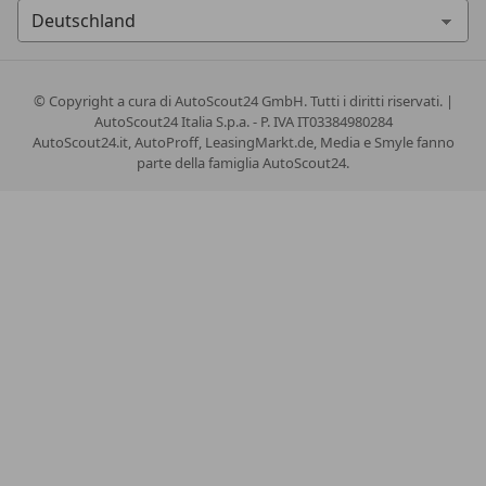
© Copyright
a cura di AutoScout24 GmbH. Tutti i diritti riservati. |
AutoScout24 Italia S.p.a. - P. IVA IT03384980284
AutoScout24.it, AutoProff, LeasingMarkt.de, Media e Smyle fanno
parte della famiglia AutoScout24.