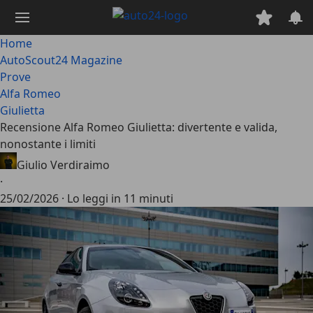
Passa
al
contenuto
Home
principale
AutoScout24 Magazine
Prove
Alfa Romeo
Giulietta
Recensione Alfa Romeo Giulietta: divertente e valida,
nonostante i limiti
Giulio Verdiraimo
·
25/02/2026
·
Lo leggi in 11 minuti