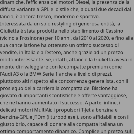
dinamiche, l’efficienza dei motori Diesel, la presenza della
diffusa variante a GPL e lo
stile
che, a quasi due decadi dal
lancio, è ancora fresco, moderno e sportivo.
Interessata da un solo restyling di generosa entità, la
Giulietta è stata prodotta nello stabilimento di Cassino
(vicino a Frosinone) per 10 anni,
dal 2010 al 2020
, e fino alla
sua cancellazione ha ottenuto un ottimo successo di
vendite, in Italia e all’estero, anche grazie ad un prezzo
molto interessante. Se, infatti, al lancio la Giulietta aveva in
mente di rivaleggiare con le compatte premium come
l’Audi A3 o la BMW Serie 1 anche a livello di prezzi,
piuttosto alti rispetto alla concorrenza generalista, con il
prosieguo della carriera la compatta del Biscione ha
giovato di importanti scontistiche e offerte vantaggiose,
che ne hanno aumentato il successo. A parte, infine, i
delicati motori MultiAir, i propulsori T-Jet a benzina e
benzina-GPL e JTDm (i turbodiesel), sono affidabili e con il
giusto brio, capace di donare alla compatta italiana un
ottimo comportamento dinamico. Complice un prezzo sul