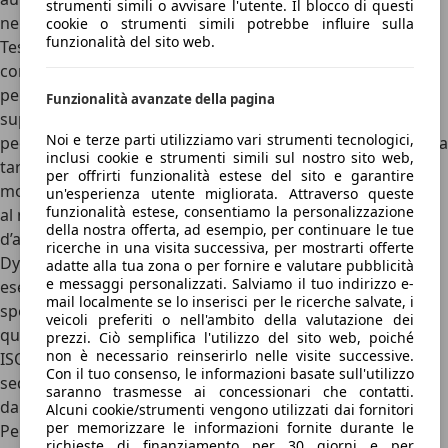
strumenti simili o avvisare l'utente. Il blocco di questi
nei crash test dell’ente indipendente Euro NCAP.
cookie o strumenti simili potrebbe influire sulla
funzionalità del sito web.
Testata al lancio, nel 2010,
la Giulietta è stata promossa
con il massimo dei voti, cinque stelle
. Notevole il risultato
per la
protezione degli occupanti, 97%
, mentre sono
Funzionalità avanzate della pagina
superiori alla media anche i risultati per la sicurezza dei
Noi e terze parti utilizziamo vari strumenti tecnologici,
pedoni (63%) e bambini (85%). Il sistema ESP, invece, ha una
inclusi cookie e strumenti simili sul nostro sito web,
taratura che si adatta alle tre modalità di guida. In
per offrirti funzionalità estese del sito e garantire
modalità All-Weather, l’ESP diventa più invasivo, riducendo
un'esperienza utente migliorata. Attraverso queste
funzionalità estese, consentiamo la personalizzazione
al minimo le possibilità di slittamento e di perdita
della nostra offerta, ad esempio, per continuare le tue
d’aderenza. Quando si inserisce, invece, la modalità
ricerche in una visita successiva, per mostrarti offerte
Dynamic, il sistema è più permissivo, e permette, ad
adatte alla tua zona o per fornire e valutare pubblicità
e messaggi personalizzati. Salviamo il tuo indirizzo e-
esempio, di avere un minimo di slittamento nella guida
mail localmente se lo inserisci per le ricerche salvate, i
sportiva.
Sono di serie su tutte le versioni sei airbag
, con
veicoli preferiti o nell'ambito della valutazione dei
quello anteriore destro escludibile, mentre gli attacchi
prezzi. Ciò semplifica l'utilizzo del sito web, poiché
non è necessario reinserirlo nelle visite successive.
ISOFIX per i seggiolini sono posizionati sia dietro che sul
Con il tuo consenso, le informazioni basate sull'utilizzo
sedile anteriore. Il Cruise Control, invece, è di serie già
saranno trasmesse ai concessionari che contatti.
dall’allestimento Distinctive.
Alcuni cookie/strumenti vengono utilizzati dai fornitori
per memorizzare le informazioni fornite durante le
Perché scegliere l’Alfa Romeo Giulietta e perché no
richieste di finanziamento per 30 giorni e per