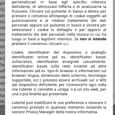
personalizzati in base agli specifici interessi
piccoli 1.4 Turbo e 1.6 JTDm da 105 CV alle sportive
dell’utente, di ottimizzare l’offerta e di analizzarne la
Quadrifoglio Verde/Veloce, la Giulietta convince per un
fruizione. Cliccare sul pulsante in basso a destra per
anteriore reattivo, uno sterzo preciso e diretto e un’ottima
prestare il consenso all’impiego di cookie soggetti ad
autorizzazione e al relativo trattamento dei dati
stabilità, che la rende sicura e facile anche per chi non
personali oppure sul pulsante in basso a sinistra per
cerca un’auto sportiva.
Per la maggiore sportività, si può
selezionare i cookie in dettaglio o per opporsi al
scegliere una Quadrifoglio Verde
, che dal 2016 si chiama
trattamento dei dati personali nella misura in cui ha
luogo in base a legittimi interessi. Se
non si intende
Veloce: sebbene manchi il differenziale autobloccante (e
prestare il consenso, cliccare
qui
.
quindi abbia un certo sottosterzo), ha ottime prestazioni
(con il cambio doppia frizione TCT, brucia lo 0-100 km/h in
Cookie, identificatori del dispositivo o analoghi
identificatori online (ad es. identificatori basati
6,0 secondi) e diverte tra le curve.
sull’accesso, identificatori assegnati casualmente,
Se non ci sono blocchi del traffico, i Diesel sono ottimi
:
identificatori basati sulla rete) insieme ad altre
affidabili, vigorosi e potenti, i JTDm hanno ottimi consumi
informazioni (ad es. tipo di browser e informazioni sul
browser, lingua, dimensioni dello schermo, tecnologie
senza perdere in brio e piacere di guida (anche se il peso
supportate, ecc.) possono essere archiviati sul o letti
dei motori a gasolio sull’anteriore aumenta leggermente il
dal dispositivo dell’utente per riconoscerlo ogni volta
sottosterzo). Buoni anche i 1.4 Turbo da 105 e 120 CV della
che l’utente si connette a un’app o a un sito web, per
una o più finalità qui presentate.
famiglia T-Jet (anche se un po’ assetati), mentre il 1.4 Turbo
MultiAir è valido, ma è inaffidabile.
L’utente può modificare le sue preferenze o revocare il
consenso prestato in qualsiasi momento visitando la
sezione Privacy Manager della nostra informativa.