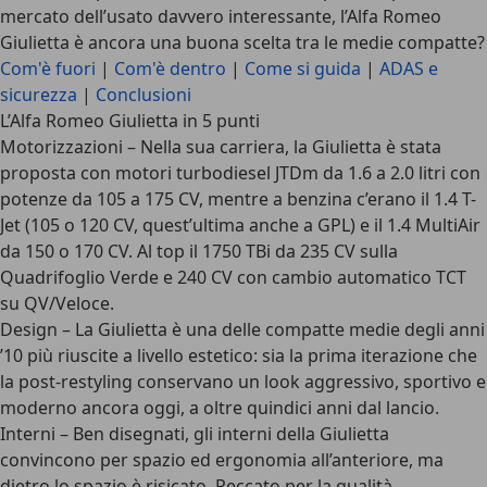
mercato dell’usato davvero interessante,
l’Alfa Romeo
Giulietta è ancora una buona scelta tra le medie compatte?
Com'è fuori
|
Com'è dentro
|
Come si guida
|
ADAS e
sicurezza
|
Conclusioni
L’Alfa Romeo Giulietta in 5 punti
Motorizzazioni
– Nella sua carriera, la Giulietta è stata
proposta con motori turbodiesel JTDm da 1.6 a 2.0 litri con
potenze da 105 a 175 CV, mentre a benzina c’erano il 1.4 T-
Jet (105 o 120 CV, quest’ultima anche a GPL) e il 1.4 MultiAir
da 150 o 170 CV. Al top il 1750 TBi da 235 CV sulla
Quadrifoglio Verde e 240 CV con cambio automatico TCT
su QV/Veloce.
Design
– La Giulietta è una delle compatte medie degli anni
’10 più riuscite a livello estetico: sia la prima iterazione che
la post-restyling conservano un look aggressivo, sportivo e
moderno ancora oggi, a oltre quindici anni dal lancio.
Interni
– Ben disegnati, gli interni della Giulietta
convincono per spazio ed ergonomia all’anteriore, ma
dietro lo spazio è risicato. Peccato per la qualità