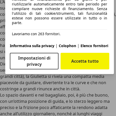
L’Alfa Romeo Giulietta non è una compatta perfetta
: ha i
riutilizzarle automaticamente entro tale periodo per
suoi limiti e le sue peculiarità, a partire da una qualità
compilare nuove richieste di finanziamento. Senza
l'utilizzo di tali cookie/strumenti, tali funzionalità
costruttiva non all’altezza delle migliori rivali. Alcuni motori,
estese non possono essere utilizzate in tutto o in
principalmente i 1.4 MultiAir Turbo, sono poi poco
parte.
affidabili, e lo spazio per i sedili posteriori è poco, così
come la visibilità posteriore.
Non si tratta, quindi, di una
Lavoriamo con 263 fornitori.
compatta che si compra con la sola razionalità
, in quanto
ha alcuni spigoli che potrebbero allontanare qualcuno. Se
|
|
Informativa sulla privacy
Colophon
Elenco fornitori
si chiude un occhio sulla qualità degli interni e si sceglie
uno dei motori più affidabili, come il 1.4 Turbo o gli ottimi
Impostazioni di
Accetta tutto
Diesel, davvero parchi nei consumi (ma “condannati” dalle
privacy
sempre più stringenti limitazioni alla circolazione nelle
grandi città), la Giulietta si rivela una compatta media
piacevole da guidare, divertente tra le curve e che non
costringe a grandi rinunce anche in città.
Lo spazio davanti e nel bagagliaio, poi, è più che buono,
con un’ottima posizione di guida, e lo sterzo leggero ma
preciso e la frizione poco affaticante la rendono adatta
anche all’utilizzo giornaliero, nonché ai lunghi viaggi