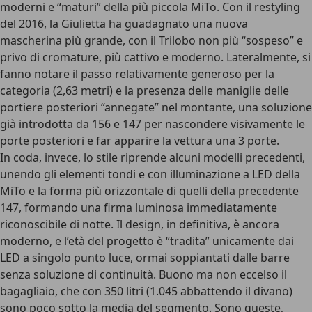
moderni e “maturi” della più piccola MiTo. Con il restyling
del 2016, la Giulietta ha guadagnato una nuova
mascherina più grande, con il Trilobo non più “sospeso” e
privo di cromature, più cattivo e moderno. Lateralmente, si
fanno notare il passo relativamente generoso per la
categoria (2,63 metri) e la presenza delle
maniglie delle
portiere posteriori “annegate” nel montante
, una soluzione
già introdotta da 156 e 147 per nascondere visivamente le
porte posteriori e far apparire la vettura una 3 porte.
In coda, invece, lo stile riprende alcuni modelli precedenti,
unendo gli elementi tondi e con illuminazione a LED della
MiTo e la forma più orizzontale di quelli della precedente
147, formando una firma luminosa immediatamente
riconoscibile di notte.
Il design, in definitiva, è ancora
moderno
, e l’età del progetto è “tradita” unicamente dai
LED a singolo punto luce, ormai soppiantati dalle barre
senza soluzione di continuità. Buono ma non eccelso il
bagagliaio, che con 350 litri (1.045 abbattendo il divano)
sono poco sotto la media del segmento. Sono queste,