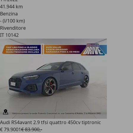
41.944 km
Benzina
- (l/100 km)
Rivenditore
IT 10142
Audi RS4
avant 2.9 tfsi quattro 450cv tiptronic
€ 79.900
1
€ 83.900,-