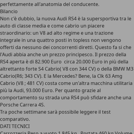
perfettamente all'anatomia del conducente.
Bilancio
Non c'è dubbio, la nuova Audi RS4 è la supersportiva tra le
auto di classe media e come cabrio un piacere
straordinario: un V8 ad alto regime e una trazione
integrale in una quattro posti in topless non vengono
offerti da nessuno dei concorrenti diretti. Questo fa si che
l'Audi abbia anche un prezzo principesco. Il prezzo della
RS4 aperta è di 82.900 Euro  circa 20.000 Euro in più della
altrettanto forte S4 Cabrio( V8 con 344 CV) o della BMW M3
Cabrio(R6; 343 CV). E la Mercedes? Bene, la Clk 63 Amg
Cabrio (V8 ; 481 CV) costa come un'altra macchina utilitaria
più la Audi, 93.000 Euro. Per quanto grazie al
comportamento su strada una RS4 può sfidare anche una
Porsche Carrera 4S.
Tra poche settimane sarà possibile leggere il test
comparativo.
DATI TECNICI
Carrozzeria Peso a vuoto 1.845 kg Portata 460 kg Volume