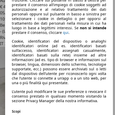
Audi RS4
avant 2.9 tfsi quattro 450cv tiptronic
fruizione. Cliccare sul pulsante in basso a destra per
prestare il consenso all’impiego di cookie soggetti ad
€ 48.900
autorizzazione e al relativo trattamento dei dati
05/2020
personali oppure sul pulsante in basso a sinistra per
105.936 km
selezionare i cookie in dettaglio o per opporsi al
trattamento dei dati personali nella misura in cui ha
Benzina
luogo in base a legittimi interessi. Se
non si intende
- (l/100 km)
prestare il consenso, cliccare
qui
.
Rivenditore
Cookie, identificatori del dispositivo o analoghi
IT 39100
identificatori online (ad es. identificatori basati
sull’accesso, identificatori assegnati casualmente,
identificatori basati sulla rete) insieme ad altre
informazioni (ad es. tipo di browser e informazioni sul
browser, lingua, dimensioni dello schermo, tecnologie
supportate, ecc.) possono essere archiviati sul o letti
dal dispositivo dell’utente per riconoscerlo ogni volta
che l’utente si connette a un’app o a un sito web, per
una o più finalità qui presentate.
L’utente può modificare le sue preferenze o revocare il
consenso prestato in qualsiasi momento visitando la
sezione Privacy Manager della nostra informativa.
Scopi