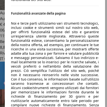
Audi RS4
RS4 Avant 2.9 tfsi quattro 450cv tiptronic
Funzionalità avanzate della pagina
Automatico
Noi e terze parti utilizziamo vari strumenti tecnologici,
€ 44.900
inclusi cookie e strumenti simili sul nostro sito web,
06/2019
per offrirti funzionalità estese del sito e garantire
115.900 km
un'esperienza utente migliorata. Attraverso queste
funzionalità estese, consentiamo la personalizzazione
Benzina
della nostra offerta, ad esempio, per continuare le tue
8,8 l/100 km (comb.)
ricerche in una visita successiva, per mostrarti offerte
Rivenditore
adatte alla tua zona o per fornire e valutare pubblicità
e messaggi personalizzati. Salviamo il tuo indirizzo e-
IT 00156
mail localmente se lo inserisci per le ricerche salvate, i
veicoli preferiti o nell'ambito della valutazione dei
prezzi. Ciò semplifica l'utilizzo del sito web, poiché
non è necessario reinserirlo nelle visite successive.
Con il tuo consenso, le informazioni basate sull'utilizzo
saranno trasmesse ai concessionari che contatti.
Alcuni cookie/strumenti vengono utilizzati dai fornitori
per memorizzare le informazioni fornite durante le
richieste di finanziamento per 30 giorni e per
riutilizzarle automaticamente entro tale periodo per
compilare nuove richieste di finanziamento. Senza