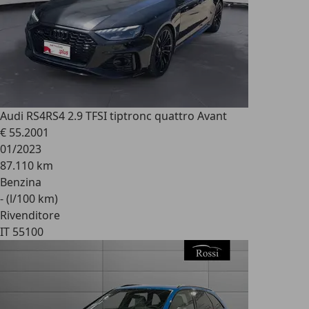
Audi RS4
RS4 2.9 TFSI tiptronc quattro Avant
€ 55.200
1
01/2023
87.110 km
Benzina
- (l/100 km)
Rivenditore
IT 55100