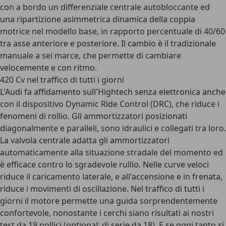
con a bordo un differenziale centrale autobloccante ed
una ripartizione asimmetrica dinamica della coppia
motrice nel modello base, in rapporto percentuale di 40/60
tra asse anteriore e posteriore. Il cambio è il tradizionale
manuale a sei marce, che permette di cambiare
velocemente e con ritmo.
420 Cv nel traffico di tutti i giorni
L'Audi fa affidamento sull'Hightech senza elettronica anche
con il dispositivo Dynamic Ride Control (DRC), che riduce i
fenomeni di rollio. Gli ammortizzatori posizionati
diagonalmente e paralleli, sono idraulici e collegati tra loro.
La valvola centrale adatta gli ammortizzatori
automaticamente alla situazione stradale del momento ed
è efficace contro lo sgradevole rullio. Nelle curve veloci
riduce il caricamento laterale, e all'accensione e in frenata,
riduce i movimenti di oscillazione. Nel traffico di tutti i
giorni il motore permette una guida sorprendentemente
confortevole, nonostante i cerchi siano risultati ai nostri
test da 19 pollici (optional; di serie da 18). E se ogni tanto si