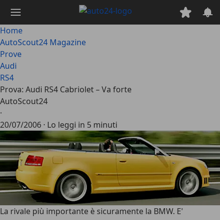
Passa
al
contenuto
Home
principale
AutoScout24 Magazine
Prove
Audi
RS4
Prova: Audi RS4 Cabriolet – Va forte
AutoScout24
·
20/07/2006
·
Lo leggi in 5 minuti
La rivale più importante è sicuramente la BMW. E'