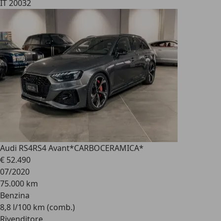
IT 20032
Audi RS4
RS4 Avant*CARBOCERAMICA*
€ 52.490
07/2020
75.000 km
Benzina
8,8 l/100 km (comb.)
Rivenditore