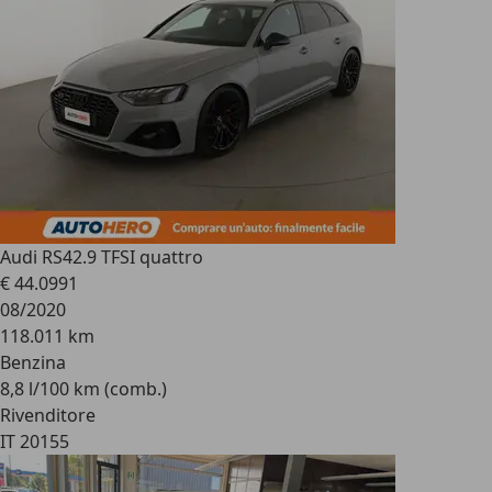
Audi RS4
2.9 TFSI quattro
€ 44.099
1
08/2020
118.011 km
Benzina
8,8 l/100 km (comb.)
Rivenditore
IT 20155