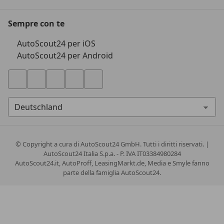
Sempre con te
AutoScout24 per iOS
AutoScout24 per Android
© Copyright
a cura di AutoScout24 GmbH. Tutti i diritti riservati. |
AutoScout24 Italia S.p.a. - P. IVA IT03384980284
AutoScout24.it, AutoProff, LeasingMarkt.de, Media e Smyle fanno
parte della famiglia AutoScout24.