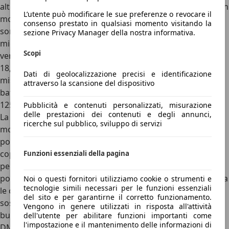
altre elettriche. Scegliendo, invece, l’ibrida Plug-In
DM-i
con
L’utente può modificare le sue preferenze o revocare il
motore termico 1.5 aspirato da circa 100 CV, i CV di picco
consenso prestato in qualsiasi momento visitando la
sono gli stessi, 218, ma le prestazioni sono leggermente
sezione Privacy Manager della nostra informativa.
migliori (8,9 secondi contro 9,3 secondi lo 0-100 km/h). La
Scopi
versione d’accesso
Boost
può contare su una batteria da
18,3 kWh, che le regala un’autonomia di 80 km nel ciclo
Dati di geolocalizzazione precisi e identificazione
misto WLTP, mentre l’intermedia
Comfort
aggiunge una
attraverso la scansione del dispositivo
batteria più grande da 26,6 kWh, che porta l’autonomia a
125 km (WLTP).
Pubblicità e contenuti personalizzati, misurazione
delle prestazioni dei contenuti e degli annunci,
La top di gamma è la DM-i “Super Ibrida”
Design AWD
, con
ricerche sul pubblico, sviluppo di servizi
motore 1.5 turbobenzina e doppio motore elettrico: qui la
potenza raggiunge i 324 CV, l’accelerazione 0-100 km/h è
coperta in 5,9 secondi e la batteria è quella da 18,3 kWh,
Funzioni essenziali della pagina
per un’autonomia WLTP di 70 km.
Con qualsiasi
powertrain, comunque, la Seal U è piuttosto impacciata tra
Noi o questi fornitori utilizziamo cookie o strumenti e
tecnologie simili necessari per le funzioni essenziali
le curve
, complice uno sterzo leggero ma poco preciso,
del sito e per garantirne il corretto funzionamento.
sospensioni piuttosto cedevoli e un telaio che offre una
Vengono in genere utilizzati in risposta all'attività
buona stabilità, ma non è a suo agio quando si spinge. Le
dell'utente per abilitare funzioni importanti come
l'impostazione e il mantenimento delle informazioni di
DM-i con motore aspirato, poi, in piena accelerazione si