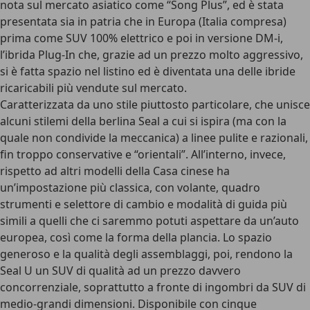
nota sul mercato asiatico come “Song Plus”, ed è stata
presentata sia in patria che in Europa (Italia compresa)
prima come SUV 100% elettrico e poi in versione
DM-i
,
l’ibrida Plug-In che, grazie ad un prezzo molto aggressivo,
si è fatta spazio nel listino ed è diventata una delle ibride
ricaricabili più vendute sul mercato.
Caratterizzata da uno
stile piuttosto particolare
, che unisce
alcuni stilemi della berlina Seal a cui si ispira (ma con la
quale non condivide la meccanica) a linee pulite e razionali,
fin troppo conservative e “orientali”. All’interno, invece,
rispetto ad altri modelli della Casa cinese ha
un’impostazione più classica, con volante, quadro
strumenti e selettore di cambio e modalità di guida più
simili a quelli che ci saremmo potuti aspettare da un’auto
europea, così come la forma della plancia.
Lo spazio
generoso e la qualità degli assemblaggi
, poi, rendono la
Seal U un SUV di qualità ad un prezzo davvero
concorrenziale, soprattutto a fronte di ingombri da SUV di
medio-grandi dimensioni. Disponibile con cinque