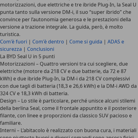
motorizzazioni, due elettriche e tre ibride Plug-In, la Seal U
punta tanto sulla versione DM-i, il suo “super ibrido” che
convince per l’autonomia generosa e le prestazioni della
versione a trazione integrale. La guida, però, è molto
turistica.
Com'è fuori
|
Com'è dentro
|
Come si guida
|
ADAS e
sicurezza
|
Conclusioni
La BYD Seal U in 5 punti
Motorizzazioni
– Quattro versioni tra cui scegliere, due
elettriche (motore da 218 CV e due batterie, da 72 e 87
kWh) e due ibride Plug-In, la DM-i da 218 CV complessivi
con due tagli di batteria (18,3 e 26,6 kWh) e la DM-i AWD da
324 CV e 18,3 kWh di batteria.
Design
– Lo stile è particolare, perché unisce alcuni stilemi
della berlina Seal, come il frontale appuntito e il posteriore
filante, con linee e proporzioni da classico SUV pacioso e
familiare.
Interni
– L’abitacolo è realizzato con buona cura, i materiali
sono piuttosto buoni e diversi comandi sono ancora fisici.