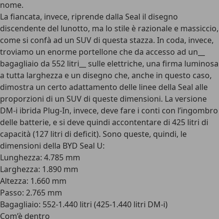
nome.
La fiancata, invece, riprende dalla Seal il disegno
discendente del lunotto
, ma lo stile è razionale e massiccio,
come si confà ad un SUV di questa stazza. In coda, invece,
troviamo un enorme portellone che da accesso ad un__
bagagliaio da 552 litri__ sulle elettriche, una firma luminosa
a tutta larghezza e un disegno che, anche in questo caso,
dimostra un certo adattamento delle linee della Seal alle
proporzioni di un SUV di queste dimensioni. La versione
DM-i ibrida Plug-In, invece, deve fare i conti con l’ingombro
delle batterie, e si deve quindi accontentare di 425 litri di
capacità (127 litri di deficit).
Sono queste, quindi, le
dimensioni della BYD Seal U
:
Lunghezza: 4.785 mm
Larghezza: 1.890 mm
Altezza: 1.660 mm
Passo: 2.765 mm
Bagagliaio: 552-1.440 litri (425-1.440 litri DM-i)
Com’è dentro