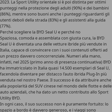
2023. La Sport Utility orientale si è poi distinta per ottimi
punteggi nella protezione degli adulti (90%) e dei bambini
(86%), mentre sono buoni anche i punteggi riguardanti gli
utenti deboli della strada (83%) e gli assistenti alla guida
(77%).
Perché scegliere la BYD Seal U e perché no
Spaziosa, comoda e assemblata con giusta cura, la BYD
Seal U è diventata una delle vetture ibride più vendute in
Italia
, capace di convincere con i suoi contenuti offerti ad
un prezzo davvero concorrenziale. Numeri alla mano,
infatti, nel 2025 (primo anno di presenza continuativa) BYD
ha immatricolato in Italia quasi 14.500 esemplari di Seal U,
facendola diventare per distacco
l’auto ibrida Plug-In più
venduta nel nostro Paese
. Il successo è da attribuire anche
alla popolarità del SUV cinese nel mondo delle
flotte
e delle
auto aziendali, che ha dato un netto contributo allo Sport
Utility BYD.
In ogni caso, il suo successo non è puramente fortuito
: lo
spazio a bordo è davvero generoso, e i viaggi sono