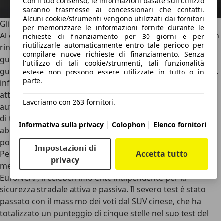
Con il tuo consenso, le informazioni basate sull'utilizzo
saranno trasmesse ai concessionari che contatti.
Alcuni cookie/strumenti vengono utilizzati dai fornitori
Gli ADAS e la sicurezza
per memorizzare le informazioni fornite durante le
Al contrario di tante vetture di origine cinese, la Seal U non
richieste di finanziamento per 30 giorni e per
riutilizzarle automaticamente entro tale periodo per
rinuncia ad una
generosa dotazione di assistenti alla
compilare nuove richieste di finanziamento. Senza
guida
, che le permettono di offrire su ogni allestimento la
l'utilizzo di tali cookie/strumenti, tali funzionalità
guida autonoma di Livello 2
. Già dalla versione base Boost,
estese non possono essere utilizzate in tutto o in
parte.
infatti, è di serie il Cruise Control adattivo, il mantenitore
attivo di corsia, il sensore per l’angolo cieco, la frenata
Lavoriamo con 263 fornitori.
automatica, il riconoscitore dei segnali stradali, il sistema
di telecamere a 360 gradi e, tra le dotazioni di pregio che
|
|
Informativa sulla privacy
Colophon
Elenco fornitori
abbassano lo stress alla guida, ci sono i sedili anteriori e
posteriori ventilati e riscaldabili.
Impostazioni di
Per dimostrare la sicurezza della sua vettura, BYD ha
Accetta tutto
privacy
messo alla prova la Seal U nei classici
crash test di
EuroNCAP
, il celeberrimo ente indipendente per la
sicurezza stradale attiva e passiva. Il severo test è stato
passato con il massimo dei voti dal SUV cinese, che ha
totalizzato un punteggio di
cinque stelle
nel suo test del