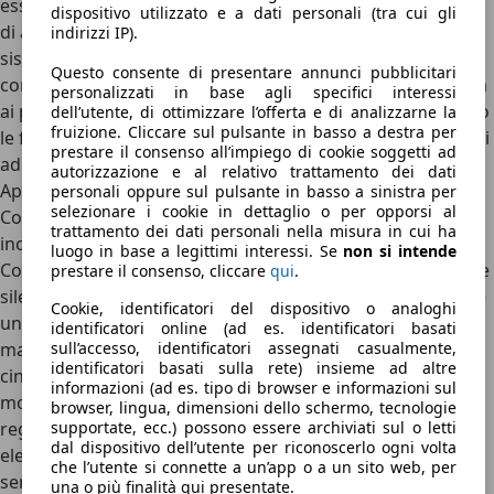
essendo basato su Android può offrire anche la possibilità
dispositivo utilizzato e a dati personali (tra cui gli
di affiancare due funzioni allo stesso tempo.
In realtà, il
indirizzi IP).
sistema ha una grafica molto orientale
, colorata e un po’
Questo consente di presentare annunci pubblicitari
complicata, che non convince fino in fondo se si confronta
personalizzati in base agli specifici interessi
ai più raffinati sistemi delle Case occidentali. Non mancano
dell’utente, di ottimizzare l’offerta e di analizzarne la
fruizione. Cliccare sul pulsante in basso a destra per
le funzioni, ma con colori e logiche di funzionamento simili
prestare il consenso all’impiego di cookie soggetti ad
ad un grande tablet Android. Non mancano, comunque,
autorizzazione e al relativo trattamento dei dati
Apple CarPlay e Android Auto.
personali oppure sul pulsante in basso a sinistra per
selezionare i cookie in dettaglio o per opporsi al
Come si guida la BYD Seal U: comoda e silenziosa, ma non
trattamento dei dati personali nella misura in cui ha
incide
luogo in base a legittimi interessi. Se
non si intende
Con qualsiasi motorizzazione,
la Seal U punta su comfort e
prestare il consenso, cliccare
qui
.
silenziosità
, scegliendo di accantonare il piacere di guida e
Cookie, identificatori del dispositivo o analoghi
una dinamica particolarmente raffinata per cercare il
identificatori online (ad es. identificatori basati
sull’accesso, identificatori assegnati casualmente,
massimo della comodità. Come da tradizione sulle vetture
identificatori basati sulla rete) insieme ad altre
cinesi, infatti, le sospensioni sono tarate per essere
informazioni (ad es. tipo di browser e informazioni sul
morbide e accondiscendenti sulle buche più grandi,
browser, lingua, dimensioni dello schermo, tecnologie
supportate, ecc.) possono essere archiviati sul o letti
regalandole un ottimo assorbimento in città.
Le versioni
dal dispositivo dell’utente per riconoscerlo ogni volta
elettriche, poi, con 218 CV sono sufficientemente pronte
che l’utente si connette a un’app o a un sito web, per
senza essere mai rapide
, con un’erogazione più lineare di
una o più finalità qui presentate.