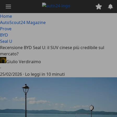
Passa
al
contenuto
Home
principale
AutoScout24 Magazine
Prove
BYD
Seal U
Recensione BYD Seal U: il SUV cinese più credibile sul
mercato?
Giulio Verdiraimo
·
25/02/2026
·
Lo leggi in 10 minuti