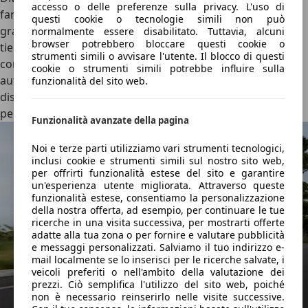
accesso o delle preferenze sulla privacy. L'uso di
fanno sentire con il suono del motore termico, mentre
questi cookie o tecnologie simili non può
grazie alla maggiore potenza la DM-i con motore turbo
normalmente essere disabilitato. Tuttavia, alcuni
browser potrebbero bloccare questi cookie o
tiene più basso il numero di giri.
L’agilità non è il massimo
,
strumenti simili o avvisare l'utente. Il blocco di questi
complice un peso che, sulle DM-i, eccede i 2.100 kg.
Le
cookie o strumenti simili potrebbe influire sulla
autonomie delle varianti elettriche, infine, sono solo
funzionalità del sito web.
discrete
: 420 km WLTP per la variante da 72 kWh, 500 km
per la più grande batteria da 87 kWh.
Funzionalità avanzate della pagina
Noi e terze parti utilizziamo vari strumenti tecnologici,
inclusi cookie e strumenti simili sul nostro sito web,
per offrirti funzionalità estese del sito e garantire
un'esperienza utente migliorata. Attraverso queste
funzionalità estese, consentiamo la personalizzazione
della nostra offerta, ad esempio, per continuare le tue
ricerche in una visita successiva, per mostrarti offerte
adatte alla tua zona o per fornire e valutare pubblicità
e messaggi personalizzati. Salviamo il tuo indirizzo e-
mail localmente se lo inserisci per le ricerche salvate, i
veicoli preferiti o nell'ambito della valutazione dei
prezzi. Ciò semplifica l'utilizzo del sito web, poiché
non è necessario reinserirlo nelle visite successive.