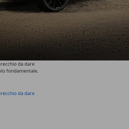
arecchio da dare
olo fondamentale.
arecchio da dare