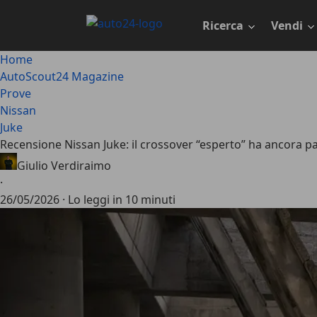
Passa
al
Ricerca
Vendi
contenuto
principale
Home
AutoScout24 Magazine
Prove
Nissan
Juke
Recensione Nissan Juke: il crossover “esperto” ha ancora p
Giulio Verdiraimo
·
26/05/2026
·
Lo leggi in 10 minuti