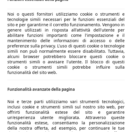
Noi o questi fornitori utilizziamo cookie o strumenti e
tecnologie simili necessari per le funzioni essenziali del
sito e per garantirne il corretto funzionamento. Vengono in
genere utilizzati in risposta all'attività dell'utente per
abilitare funzioni importanti come l'impostazione e il
mantenimento delle informazioni di accesso o delle
preferenze sulla privacy. L'uso di questi cookie o tecnologie
simili non può normalmente essere disabilitato. Tuttavia,
ù tradizionale nello stile,
la Nissan Juke di seconda generaz
alcuni browser potrebbero bloccare questi cookie o
 esempio, resta molto riconoscibile, con la mascherina con la
strumenti simili o avvisare l'utente. Il blocco di questi
cookie o strumenti simili potrebbe influire sulla
tori di direzione in alto, fari principali tondi con firma diurn
funzionalità del sito web.
atizza che parte dalla maniglia anteriore e arriva fino al pro
una tre porte,
la maniglia posteriore è nascosta nel monta
a per i più piccoli da utilizzare in autonomia.
In coda, invec
Funzionalità avanzate della pagina
paraurti posteriore meno tondeggiante e più sportivo danno u
Noi e terze parti utilizziamo vari strumenti tecnologici,
e, con la seconda generazione della Juke c’è stato un
migliora
inclusi cookie e strumenti simili sul nostro sito web, per
e migliori del segmento, ma non ci si può lamentare.
Sono que
offrirti funzionalità estese del sito e garantire
un'esperienza utente migliorata. Attraverso queste
funzionalità estese, consentiamo la personalizzazione
della nostra offerta, ad esempio, per continuare le tue