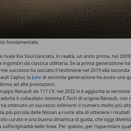
olo fondamentale.
a rivale Kia Soul (lanciata, in realtà, un anno prima, nel 20
ngombri da classica utilitaria. Se la prima generazione ha di
orme successo ha lasciato il testimone nel 2019 alla seconda 
nault Captur
, la
Juke
di seconda generazione ha avuto una ga
Nismo ad alte prestazioni.
l Gruppo Renault da 117 CV, nel 2022 si è aggiunta la versione
dotta il collaudato sistema E-Tech di origine Renault, con
e ha ottenuto un successo inferiore
: il numero molto più alto
ù piccola delle Nissan a ruote alte di ottenere i risultati 
colo curato e una buona dinamica di guida, che oggi diventa
 sull’originalità delle linee. Per questo, per risparmiare qu