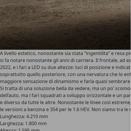
A livello estetico, nonostante sia stata “ingentilita” e resa pi
si fa notare nonostante gli anni di carriera. Il frontale, ad
2022, e i fari a LED su due altezze: luci di posizione e indica
soprattutto quello posteriore
, con una nervatura che lo enf
maggiore sensazione di dinamismo e farla quasi sembrare 
Si tratta di una soluzione bella da vedere, ma un po’ scomod
dell’auto
, ma i fari squadrati a sviluppo orizzontale e un 
e diverso da tutte le altre. Nonostante le linee così estrem
le versioni a benzina e 354 per le 1.6 HEV. Non siamo tra l
Lunghezza: 4.210 mm
Larghezza: 1.800 mm
Altezza: 1.595 mm