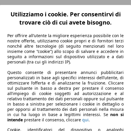
ezza
|
Conclusioni
Utilizziamo i cookie. Per consentirvi di
trovare ciò di cui avete bisogno.
tto giapponese (costruito, fin dalla prima serie, in Inghil
nzina da 117 CV (114 dal 2020), mentre dal 2022 c’è anche la 1
Per offrire all’utente la migliore esperienza possibile con le
é, ha un frontale con fari su due altezze, vista laterale c
nostre offerte, utilizziamo cookie propri e di fornitori terzi
 personale.
nonché altre tecnologie (di seguito menzionati nel loro
dibile, della prima serie, con una plancia ben fatta, un tunne
insieme come “cookie”) allo scopo di salvare e accedere in
seguito a informazioni sul dispositivo utilizzato e a dati
, dietro un po’ meno.
personali (tra cui gli indirizzi IP).
 il quadro strumenti digitale e uno schermo dell’infotainmen
connettività con Apple CarPlay e Android Auto.
Questo consente di presentare annunci pubblicitari
personalizzati in base agli specifici interessi dell’utente, di
rsioni “base”: la 1.0 turbobenzina parte da 26.000 euro, ment
ottimizzare l’offerta e di analizzarne la fruizione. Cliccare
 euro per il 1.0 DIG-T con cambio manuale.
sul pulsante in basso a destra per prestare il consenso
all’impiego di cookie soggetti ad autorizzazione e al
relativo trattamento dei dati personali oppure sul pulsante
in basso a sinistra per selezionare i cookie in dettaglio o
per opporsi al trattamento dei dati personali nella misura
in cui ha luogo in base a legittimi interessi. Se
non si
intende
prestare il consenso, cliccare
qui
.
Cookie, identificatori del dispositivo o analoghi