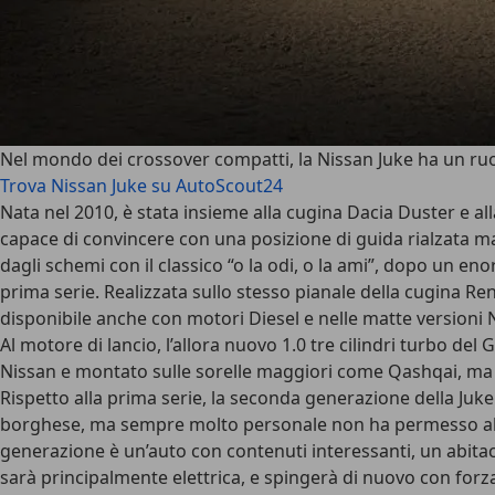
Nel mondo dei crossover compatti, la
Nissan Juke
ha un ru
Trova Nissan Juke su AutoScout24
Nata nel 2010, è stata insieme alla cugina Dacia Duster e all
capace di convincere con una posizione di guida rialzata ma i
dagli schemi con il classico “o la odi, o la ami”, dopo un en
prima serie.
Realizzata sullo stesso pianale della cugina Re
disponibile anche con motori Diesel e nelle matte versioni 
Al motore di lancio, l’allora nuovo 1.0 tre cilindri turbo de
Nissan e montato sulle sorelle maggiori come Qashqai, ma a
Rispetto alla prima serie, la seconda generazione della Juk
borghese, ma sempre molto personale non ha permesso alla pi
generazione è un’auto con contenuti interessanti, un abita
sarà principalmente elettrica
, e spingerà di nuovo con forza