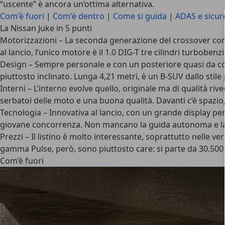
“uscente” è ancora un’ottima alternativa.
Com'è fuori
|
Com'è dentro
|
Come si guida
|
ADAS e sicur
La Nissan Juke in 5 punti
Motorizzazioni
– La seconda generazione del crossover compa
al lancio, l’unico motore è il 1.0 DIG-T tre cilindri turbobe
Design
– Sempre personale e con un posteriore quasi da coup
piuttosto inclinato. Lunga 4,21 metri, è un B-SUV dallo stile
Interni
– L’interno evolve quello, originale ma di qualità rive
serbatoi delle moto e una buona qualità. Davanti c’è spazio
Tecnologia
– Innovativa al lancio, con un grande display per
giovane concorrenza. Non mancano la guida autonoma e la 
Prezzi
– Il listino è molto interessante, soprattutto nelle ve
gamma Pulse, però, sono piuttosto care: si parte da 30.500
Com’è fuori