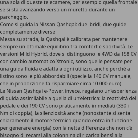
una sola di queste telecamere, per esempio quella frontale
se si sta avanzando verso un muretto durante un
parcheggio.
Come si guida la Nissan Qashqai: due ibridi, due guide
completamente diverse
Messa su strada, la Qashqai è calibrata per mantenere
sempre un ottimale equilibrio tra comfort e sportività. Le
versioni
Mild Hybrid
, dove si distinguono le 4WD da 158 CV
con cambio automatico Xtronic, sono quelle pensate per
una guida fluida e adatta a ogni utilizzo, anche perché a
listino sono le più abbordabili (specie la 140 CV manuale,
che in proporzione fa risparmiare circa 10.000 euro).
Le
Nissan Qashqai e-Power
, invece, regalano un’esperienza
di guida assimilabile a quella di un’elettrica: la
reattività del
pedale
e dei 190 CV sono praticamente immediati (330 i
Nm di coppia), la silenziosità anche (nonostante si senta
chiaramente il
motore termico
quando entra in funzione
per generare energia) con la netta differenza che non c’è
bisogno di recarsi alla colonnina di ricarica bensì alla