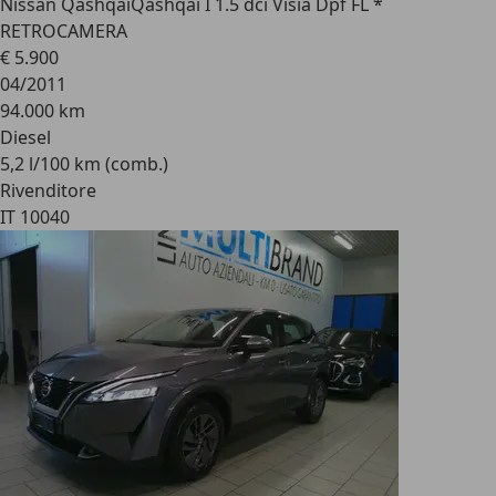
Nissan Qashqai
Qashqai I 1.5 dci Visia Dpf FL *
RETROCAMERA
€ 5.900
04/2011
94.000 km
Diesel
5,2 l/100 km (comb.)
Rivenditore
IT 10040