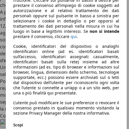
fruizione. Cliccare sul pulsante in basso a destra per
che si guida come un’elettrica.
prestare il consenso all’impiego di cookie soggetti ad
autorizzazione e al relativo trattamento dei dati
A prescindere dalla motorizzazione, il
sistema di
personali oppure sul pulsante in basso a sinistra per
infotainment
è all’avanguardia e lo schermo centrale da
selezionare i cookie in dettaglio o per opporsi al
12,3 pollici è ben organizzato e facile da gestire. Riguardo
trattamento dei dati personali nella misura in cui ha
luogo in base a legittimi interessi. Se
non si intende
agli ADAS, anche gli allestimenti basso e medio di gamma
prestare il consenso, cliccare
qui
.
sono già completi e utili a prevenire incidenti, anche i più
comuni (grazie all’evitamento automatico del sorpasso
Cookie, identificatori del dispositivo o analoghi
identificatori online (ad es. identificatori basati
della linea di carreggiata e della frenata automatica
sull’accesso, identificatori assegnati casualmente,
d’emergenza).
identificatori basati sulla rete) insieme ad altre
Un cliente potrebbe declinare l’offerta Nissan del suo
best
informazioni (ad es. tipo di browser e informazioni sul
browser, lingua, dimensioni dello schermo, tecnologie
seller
trovando un po’ elevato il
prezzo delle versioni e-
supportate, ecc.) possono essere archiviati sul o letti
Power
, che superano di lancio i 40.000 euro, così come la
dal dispositivo dell’utente per riconoscerlo ogni volta
reale capacità del bagagliaio che sull’inedita
che l’utente si connette a un’app o a un sito web, per
una o più finalità qui presentate.
motorizzazione ibrida perde diversi litri. Il cambio CVT,
seppur migliorato, è ancora rumoroso quando si richiede
L’utente può modificare le sue preferenze o revocare il
consenso prestato in qualsiasi momento visitando la
la massima potenza.
sezione Privacy Manager della nostra informativa.
Condividi l'articolo
Scopi