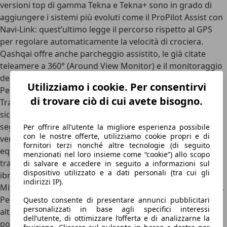
versioni
top di gamma Tekna e Tekna+
sono in grado di
aggiungere i sistemi più evoluti come il
ProPilot Assist con
Navi-Link
: quest’ultimo legge il percorso rispetto al GPS
per regolare automaticamente la velocità di crociera.
Qashqai offre anche parcheggio assistito, le già citate
teleamere a 360° (Around View Monitor) e il monitoraggio
dell’angolo cieco.
Utilizziamo i cookie. Per consentirvi
Perché scegliere la Qashqai e perché no
di trovare ciò di cui avete bisogno.
Tra i motivi per scegliere la nuova Nissan Qashqai ci sono
sicuramente la sua storia che lo pone come l’inventore del
segmento dei crossover
, capace ancora dopo quasi
Per offrire all’utente la migliore esperienza possibile
con le nostre offerte, utilizziamo cookie propri e di
vent’anni di recitare la sua parte offrendo un giusto
fornitori terzi nonché altre tecnologie (di seguito
equilibrio tra design sportivo, spazio interne e tecnologie
menzionati nel loro insieme come “cookie”) allo scopo
tra cui quelle di assistenza alla guida.
Qashqai è solo
di salvare e accedere in seguito a informazioni sul
dispositivo utilizzato e a dati personali (tra cui gli
ibrido
, anche se c’è una certa differenza tra i
consumi
del
indirizzi IP).
Mild Hybrid (6,2-7,1 l/100 km) e l’e-Power (5,1-5,3 l/100 km).
Per entrambe si distingue una buona guidabilità e
Questo consente di presentare annunci pubblicitari
personalizzati in base agli specifici interessi
altrettanto comfort di marcia, con il vantaggio della
dell’utente, di ottimizzare l’offerta e di analizzarne la
potenza maggiore e della maggiore reattività dell’e-Power