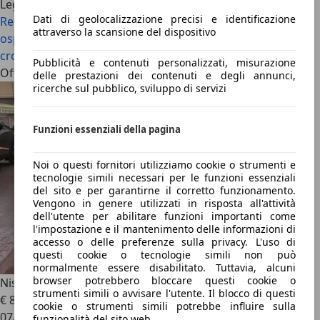
Leggi anche
Dati di geolocalizzazione precisi e identificazione
Recensione Nissan X-Trail: il SUV giapponese è in grado di
attraverso la scansione del dispositivo
ospitare fino a 7 persone
Recensione Nissan Juke: il
crossover “esperto” ha ancora parecchio da dare
Pubblicità e contenuti personalizzati, misurazione
Offerte attuali
delle prestazioni dei contenuti e degli annunci,
ricerche sul pubblico, sviluppo di servizi
Funzioni essenziali della pagina
Noi o questi fornitori utilizziamo cookie o strumenti e
tecnologie simili necessari per le funzioni essenziali
del sito e per garantirne il corretto funzionamento.
Vengono in genere utilizzati in risposta all'attività
dell'utente per abilitare funzioni importanti come
l'impostazione e il mantenimento delle informazioni di
accesso o delle preferenze sulla privacy. L'uso di
questi cookie o tecnologie simili non può
normalmente essere disabilitato. Tuttavia, alcuni
browser potrebbero bloccare questi cookie o
Nissan Qashqai
dCi 130 2WD Tekna
strumenti simili o avvisare l'utente. Il blocco di questi
€ 8.500
cookie o strumenti simili potrebbe influire sulla
07/2014
funzionalità del sito web.