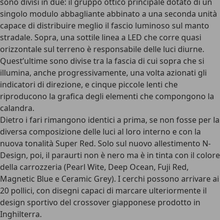
sono divisi in due: il gruppo ottico principale dotato di un
singolo modulo abbagliante
abbinato a una seconda unità
capace di distribuire meglio il fascio luminoso sul manto
stradale. Sopra, una
sottile linea a LED
che corre quasi
orizzontale sul terreno è responsabile delle luci diurne.
Quest’ultime sono divise tra la fascia di cui sopra che si
illumina, anche progressivamente, una volta azionati gli
indicatori di direzione
, e cinque piccole lenti che
riproducono la grafica degli elementi che compongono la
calandra.
Dietro i fari rimangono identici a prima, se non fosse per la
diversa composizione delle luci al loro interno e con la
nuova tonalità Super Red. Solo sul
nuovo allestimento N-
Design
, poi, il paraurti non è nero ma è in tinta con il colore
della carrozzeria (Pearl Wite, Deep Ocean, Fuji Red,
Magnetic Blue e Ceramic Grey). I cerchi possono arrivare ai
20 pollici, con disegni capaci di marcare ulteriormente il
design sportivo del crossover giapponese prodotto in
Inghilterra.