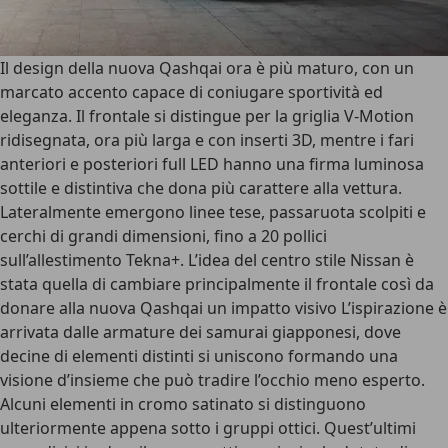
Il
design della nuova Qashqai
ora è più maturo, con un
marcato accento capace di coniugare sportività ed
eleganza. Il frontale si distingue per la
griglia V-Motion
ridisegnata, ora più larga e con inserti 3D, mentre i fari
anteriori e posteriori full LED hanno una firma luminosa
sottile e distintiva che dona più carattere alla vettura.
Lateralmente emergono linee tese, passaruota scolpiti e
cerchi di grandi dimensioni
, fino a 20 pollici
sull’allestimento Tekna+. L’idea del centro stile Nissan è
stata quella di cambiare principalmente il frontale così da
donare alla nuova Qashqai un
impatto visivo
L’ispirazione è
arrivata dalle
armature dei samurai giapponesi
, dove
decine di elementi distinti si uniscono formando una
visione d’insieme che può tradire l’occhio meno esperto.
Alcuni elementi in
cromo satinato
si distinguono
ulteriormente appena sotto i gruppi ottici. Quest’ultimi