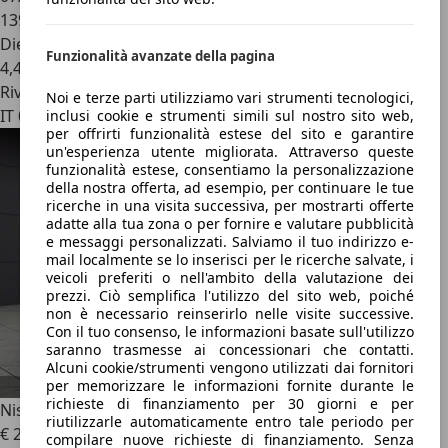
139.087 km
Diesel
Funzionalità avanzate della pagina
4,4 l/100 km (comb.)
Rivenditore
Noi e terze parti utilizziamo vari strumenti tecnologici,
IT 00166
inclusi cookie e strumenti simili sul nostro sito web,
per offrirti funzionalità estese del sito e garantire
un'esperienza utente migliorata. Attraverso queste
funzionalità estese, consentiamo la personalizzazione
della nostra offerta, ad esempio, per continuare le tue
ricerche in una visita successiva, per mostrarti offerte
adatte alla tua zona o per fornire e valutare pubblicità
e messaggi personalizzati. Salviamo il tuo indirizzo e-
mail localmente se lo inserisci per le ricerche salvate, i
veicoli preferiti o nell'ambito della valutazione dei
prezzi. Ciò semplifica l'utilizzo del sito web, poiché
non è necessario reinserirlo nelle visite successive.
Con il tuo consenso, le informazioni basate sull'utilizzo
saranno trasmesse ai concessionari che contatti.
Alcuni cookie/strumenti vengono utilizzati dai fornitori
per memorizzare le informazioni fornite durante le
richieste di finanziamento per 30 giorni e per
Nissan Qashqai
Qashqai MHEV 140 CV Acenta
riutilizzarle automaticamente entro tale periodo per
€ 21.800
compilare nuove richieste di finanziamento. Senza