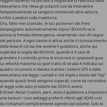
l’aggiornamento ha portato a migliorare la reattività della
telecamera che rileva gli ostacoli così da intervenire
tempestivamente se vengono monitorati altre vetture,
ciclisti o pedoni sulla traiettoria.
Ora, fatto non scontato, le luci posteriori dei freni
lampeggiano automaticamente sopra i 60 km/h se si
aziona la frenata d’emergenza, avvertendo così chi segue
del pericolo. A ogni riavvio si attiva anche il
riconoscimento
della linea di corsia
che avverte il guidatore, anche qui
superata la soglia dei 60 km/h, quando è il caso di
prendere il controllo prima di incorrere in spiacevoli guai.
La velocità massima su quel tratto di strada è indicata sul
quadro strumenti
e rilevata tramite i sistemi GPS e dalla
telecamera che legge i cartelli e che implica l’avvio del “bip”
quando questi limiti vengono superati, come da normativa
di legge sulle auto prodotte dal 2024 in avanti.
Il
Driver Assist Custom
, però, aiuta il guidatore a impostare
una tantum i suoi settaggi preferiti riferiti agli ADAS così
da richiamarli semplicemente agendo dal volante. Solo le