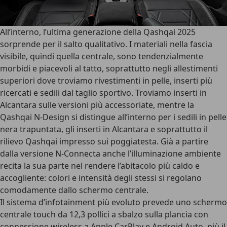
All’interno, l’ultima generazione della Qashqai 2025
sorprende per il
salto qualitativo
. I materiali nella fascia
visibile, quindi quella centrale, sono tendenzialmente
morbidi e piacevoli al tatto, soprattutto negli allestimenti
superiori dove troviamo rivestimenti in pelle, inserti più
ricercati e sedili dal taglio sportivo. Troviamo
inserti in
Alcantara
sulle versioni più accessoriate, mentre la
Qashqai N-Design
si distingue all’interno per i sedili in pelle
nera trapuntata, gli inserti in Alcantara e soprattutto il
rilievo Qashqai impresso sui poggiatesta. Già a partire
dalla versione N-Connecta anche l’illuminazione ambiente
recita la sua parte nel rendere l’abitacolo più caldo e
accogliente: colori e intensità degli stessi si regolano
comodamente dallo schermo centrale.
Il
sistema d’infotainment più evoluto
prevede uno schermo
centrale touch da 12,3 pollici a sbalzo sulla plancia con
connessione wireless a Apple CarPlay e Android Auto, più il