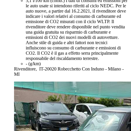
5,1 l/100 km (comb.)
I dati di consumi ed emissioni per
le auto usate si intendono riferiti al ciclo NEDC. Per le
auto nuove, a partire dal 16.2.2021, iI rivenditore deve
indicare i valori relativi al consumo di carburante ed
emissione di CO2 misurati con il ciclo WLTP. Il
rivenditore deve rendere disponibile nel punto vendita
una guida gratuita su risparmio di carburante e
emissioni di CO2 dei nuovi modelli di autovetture.
Anche stile di guida e altri fattori non tecnici
influiscono su consumo di carburante e emissioni di
CO2. Il CO2 è il gas a effetto serra principalmente
responsabile del riscaldamento terrestre.
- (g/km)
Rivenditore,
IT-20020 Robecchetto Con Induno - Milano -
MI