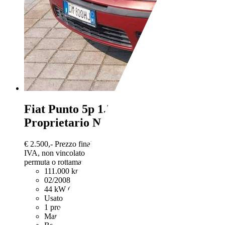
Fiat Punto
5p 1.2 Benzina Unico
Proprietario Neopatentati
€ 2.500,-
Prezzo finale offerto al pubblico, comprensivo di
IVA, non vincolato all’acquisto di un finanziamento, a
permuta o rottamazione. Passaggio di proprietà e IPT esclusi.
111.000 km
02/2008
44 kW (60 CV)
Usato
1 proprietario
Manuale