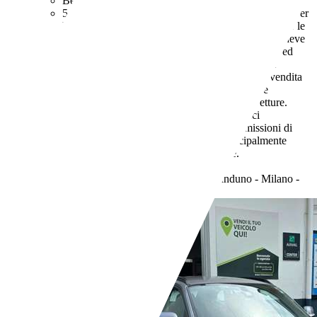
Benzina
5,7 l/100 km (comb.)
I dati di consumi ed emissioni per
le auto usate si intendono riferiti al ciclo NEDC. Per le
auto nuove, a partire dal 16.2.2021, iI rivenditore deve
indicare i valori relativi al consumo di carburante ed
emissione di CO2 misurati con il ciclo WLTP. Il
rivenditore deve rendere disponibile nel punto vendita
una guida gratuita su risparmio di carburante e
emissioni di CO2 dei nuovi modelli di autovetture.
Anche stile di guida e altri fattori non tecnici
influiscono su consumo di carburante e emissioni di
CO2. Il CO2 è il gas a effetto serra principalmente
responsabile del riscaldamento terrestre.
- (g/km)
Rivenditore,
IT-20020 Robecchetto Con Induno - Milano -
MI