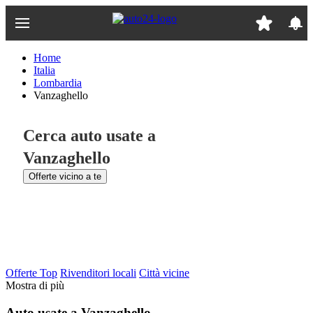
Passa
al
contenuto
principale
Home
Italia
Lombardia
Vanzaghello
Cerca auto usate a
Vanzaghello
Offerte vicino a te
Offerte Top
Rivenditori locali
Città vicine
Mostra di più
Auto usate a Vanzaghello