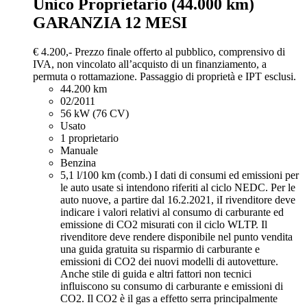
Unico Proprietario (44.000 km)
GARANZIA 12 MESI
€ 4.200,-
Prezzo finale offerto al pubblico, comprensivo di
IVA, non vincolato all’acquisto di un finanziamento, a
permuta o rottamazione. Passaggio di proprietà e IPT esclusi.
44.200 km
02/2011
56 kW (76 CV)
Usato
1 proprietario
Manuale
Benzina
5,1 l/100 km (comb.)
I dati di consumi ed emissioni per
le auto usate si intendono riferiti al ciclo NEDC. Per le
auto nuove, a partire dal 16.2.2021, iI rivenditore deve
indicare i valori relativi al consumo di carburante ed
emissione di CO2 misurati con il ciclo WLTP. Il
rivenditore deve rendere disponibile nel punto vendita
una guida gratuita su risparmio di carburante e
emissioni di CO2 dei nuovi modelli di autovetture.
Anche stile di guida e altri fattori non tecnici
influiscono su consumo di carburante e emissioni di
CO2. Il CO2 è il gas a effetto serra principalmente