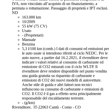
IVA, non vincolato all’acquisto di un finanziamento, a
permuta o rottamazione. Passaggio di proprietà e IPT esclusi.
ND
163.000 km
10/2009
55 kW (75 CV)
Usato
- (Proprietari)
Manuale
Benzina
5,3 l/100 km (comb.)
I dati di consumi ed emissioni per
le auto usate si intendono riferiti al ciclo NEDC. Per le
auto nuove, a partire dal 16.2.2021, iI rivenditore deve
indicare i valori relativi al consumo di carburante ed
emissione di CO2 misurati con il ciclo WLTP. Il
rivenditore deve rendere disponibile nel punto vendita
una guida gratuita su risparmio di carburante e
emissioni di CO2 dei nuovi modelli di autovetture.
Anche stile di guida e altri fattori non tecnici
influiscono su consumo di carburante e emissioni di
CO2. Il CO2 è il gas a effetto serra principalmente
responsabile del riscaldamento terrestre.
- (g/km)
Rivenditore,
IT-22063 Cantù - Como - CO