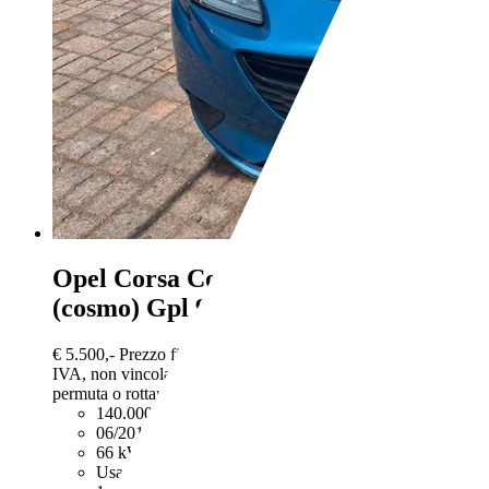
Opel Corsa
Corsa 5p 1.4 Innovation
(cosmo) Gpl 90cv my16
€ 5.500,-
Prezzo finale offerto al pubblico, comprensivo di
IVA, non vincolato all’acquisto di un finanziamento, a
permuta o rottamazione. Passaggio di proprietà e IPT esclusi.
140.000 km
06/2017
66 kW (90 CV)
Usato