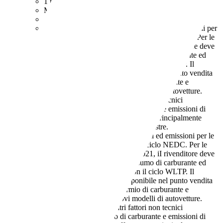
1 proprietario
Manuale
GPL
7,0 l/100 km (comb.)
I dati di consumi ed emissioni per
le auto usate si intendono riferiti al ciclo NEDC. Per le
auto nuove, a partire dal 16.2.2021, iI rivenditore deve
indicare i valori relativi al consumo di carburante ed
emissione di CO2 misurati con il ciclo WLTP. Il
rivenditore deve rendere disponibile nel punto vendita
una guida gratuita su risparmio di carburante e
emissioni di CO2 dei nuovi modelli di autovetture.
Anche stile di guida e altri fattori non tecnici
influiscono su consumo di carburante e emissioni di
CO2. Il CO2 è il gas a effetto serra principalmente
responsabile del riscaldamento terrestre.
114 g/km (comb.)
I dati di consumi ed emissioni per le
auto usate si intendono riferiti al ciclo NEDC. Per le
auto nuove, a partire dal 16.2.2021, iI rivenditore deve
indicare i valori relativi al consumo di carburante ed
emissione di CO2 misurati con il ciclo WLTP. Il
rivenditore deve rendere disponibile nel punto vendita
una guida gratuita su risparmio di carburante e
emissioni di CO2 dei nuovi modelli di autovetture.
Anche stile di guida e altri fattori non tecnici
influiscono su consumo di carburante e emissioni di