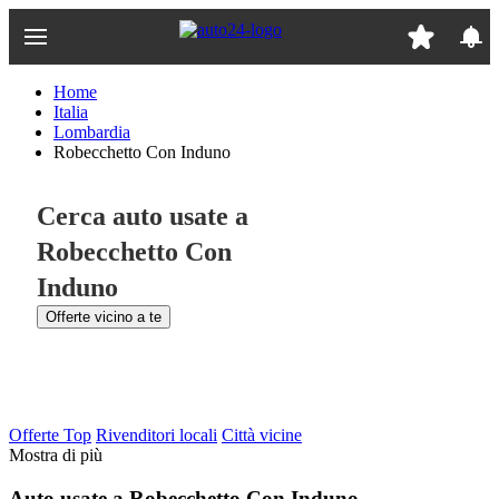
Passa
al
contenuto
principale
Home
Italia
Lombardia
Robecchetto Con Induno
Cerca auto usate a
Robecchetto Con
Induno
Offerte vicino a te
Offerte Top
Rivenditori locali
Città vicine
Mostra di più
Auto usate a Robecchetto Con Induno