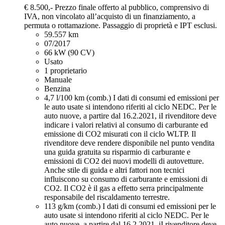
€ 8.500,-
Prezzo finale offerto al pubblico, comprensivo di
IVA, non vincolato all’acquisto di un finanziamento, a
permuta o rottamazione. Passaggio di proprietà e IPT esclusi.
59.557 km
07/2017
66 kW (90 CV)
Usato
1 proprietario
Manuale
Benzina
4,7 l/100 km (comb.)
I dati di consumi ed emissioni per
le auto usate si intendono riferiti al ciclo NEDC. Per le
auto nuove, a partire dal 16.2.2021, iI rivenditore deve
indicare i valori relativi al consumo di carburante ed
emissione di CO2 misurati con il ciclo WLTP. Il
rivenditore deve rendere disponibile nel punto vendita
una guida gratuita su risparmio di carburante e
emissioni di CO2 dei nuovi modelli di autovetture.
Anche stile di guida e altri fattori non tecnici
influiscono su consumo di carburante e emissioni di
CO2. Il CO2 è il gas a effetto serra principalmente
responsabile del riscaldamento terrestre.
113 g/km (comb.)
I dati di consumi ed emissioni per le
auto usate si intendono riferiti al ciclo NEDC. Per le
auto nuove, a partire dal 16.2.2021, iI rivenditore deve