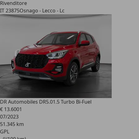
Rivenditore
IT 23875
Osnago - Lecco - Lc
DR Automobiles DR5.0
1.5 Turbo Bi-Fuel
€ 13.600
1
07/2023
51.345 km
GPL