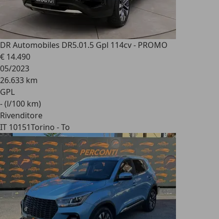
DR Automobiles DR5.0
1.5 Gpl 114cv - PROMO
€ 14.490
05/2023
26.633 km
GPL
- (l/100 km)
Rivenditore
IT 10151
Torino - To