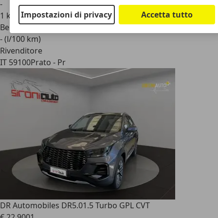
-
Impostazioni di privacy
Accetta tutto
1 km
Benzina
- (l/100 km)
Rivenditore
IT 59100
Prato - Pr
DR Automobiles DR5.0
1.5 Turbo GPL CVT
€ 22.900
1