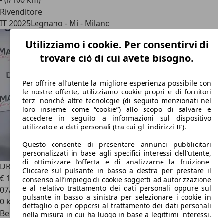
- (l/100 km)
Rivenditore
IT 20025
Legnano - Mi - Milano
Utilizziamo i cookie. Per consentirvi di
trovare ciò di cui avete bisogno.
Per offrire all’utente la migliore esperienza possibile con
le nostre offerte, utilizziamo cookie propri e di fornitori
terzi nonché altre tecnologie (di seguito menzionati nel
loro insieme come “cookie”) allo scopo di salvare e
accedere in seguito a informazioni sul dispositivo
utilizzato e a dati personali (tra cui gli indirizzi IP).
Questo consente di presentare annunci pubblicitari
personalizzati in base agli specifici interessi dell’utente,
di ottimizzare l’offerta e di analizzarne la fruizione.
DR Automobiles DR5.0
DR 5.0 1.5 Comfort 95cv
Cliccare sul pulsante in basso a destra per prestare il
€ 18.990
1
consenso all’impiego di cookie soggetti ad autorizzazione
e al relativo trattamento dei dati personali oppure sul
07/2025
pulsante in basso a sinistra per selezionare i cookie in
0 km
dettaglio o per opporsi al trattamento dei dati personali
Benzina
nella misura in cui ha luogo in base a legittimi interessi.