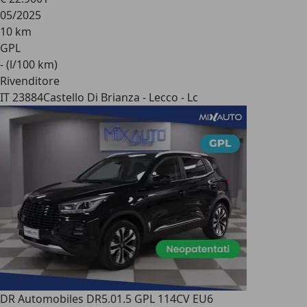
05/2025
10 km
GPL
- (l/100 km)
Rivenditore
IT 23884
Castello Di Brianza - Lecco - Lc
DR Automobiles DR5.0
1.5 GPL 114CV EU6