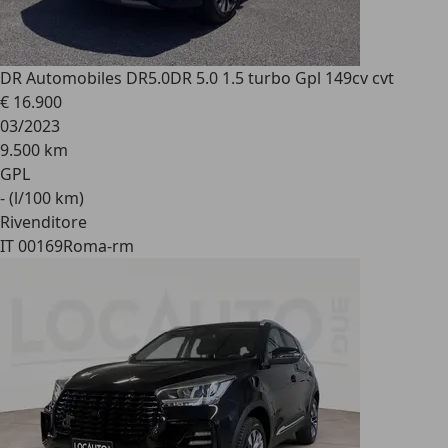
DR Automobiles DR5.0
DR 5.0 1.5 turbo Gpl 149cv cvt
€ 16.900
03/2023
9.500 km
GPL
- (l/100 km)
Rivenditore
IT 00169
Roma-rm