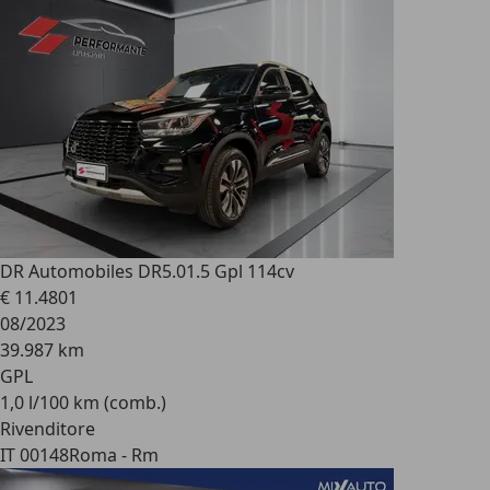
DR Automobiles DR5.0
1.5 Gpl 114cv
€ 11.480
1
08/2023
39.987 km
GPL
1,0 l/100 km (comb.)
Rivenditore
IT 00148
Roma - Rm