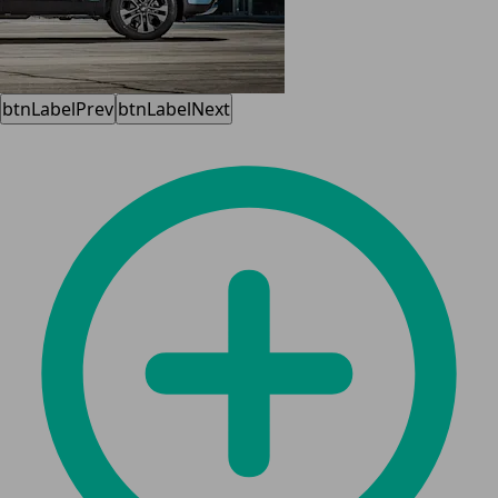
btnLabelPrev
btnLabelNext