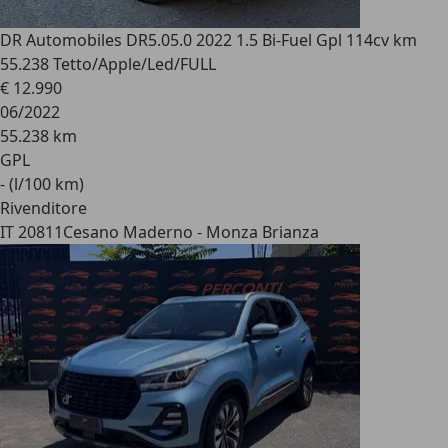
DR Automobiles DR5.0
5.0 2022 1.5 Bi-Fuel Gpl 114cv km
55.238 Tetto/Apple/Led/FULL
€ 12.990
06/2022
55.238 km
GPL
- (l/100 km)
Rivenditore
IT 20811
Cesano Maderno - Monza Brianza