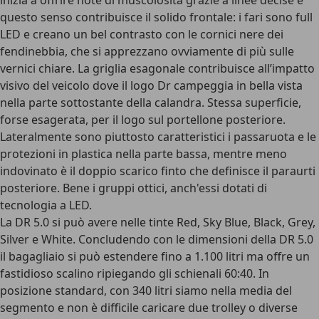
inizia a offrire note di muscolosità grazie a linee decise e
questo senso contribuisce il solido frontale: i fari sono full
LED e creano un bel contrasto con le cornici nere dei
fendinebbia, che si apprezzano ovviamente di più sulle
vernici chiare. La griglia esagonale contribuisce all’impatto
visivo del veicolo dove il logo Dr campeggia in bella vista
nella parte sottostante della calandra. Stessa superficie,
forse esagerata, per il logo sul portellone posteriore.
Lateralmente sono piuttosto caratteristici i passaruota e le
protezioni in plastica nella parte bassa, mentre meno
indovinato è il doppio scarico finto che definisce il paraurti
posteriore. Bene i gruppi ottici, anch'essi dotati di
tecnologia a LED.
La DR 5.0 si può avere nelle tinte Red, Sky Blue, Black, Grey,
Silver e White. Concludendo con le dimensioni della DR 5.0
il bagagliaio si può estendere fino a 1.100 litri ma offre un
fastidioso scalino ripiegando gli schienali 60:40. In
posizione standard, con 340 litri siamo nella media del
segmento e non è difficile caricare due trolley o diverse