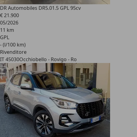
DR Automobiles DR5.0
1.5 GPL 95cv
€ 21.900
05/2026
11 km
GPL
- (l/100 km)
Rivenditore
IT 45030
Occhiobello - Rovigo - Ro