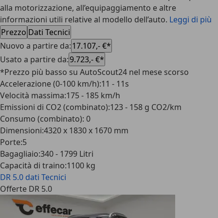
alla motorizzazione, all’equipaggiamento e altre
informazioni utili relative al modello dell’auto.
Leggi di più
Prezzo
Dati Tecnici
Nuovo a partire da
:
17.107,- €*
Usato a partire da
:
9.723,- €*
*Prezzo più basso su AutoScout24 nel mese scorso
Accelerazione (0-100 km/h)
:
11 - 11s
Velocità massima
:
175 - 185 km/h
Emissioni di CO2 (combinato)
:
123 - 158 g CO2/km
Consumo (combinato)
:
0
Dimensioni
:
4320 x 1830 x 1670 mm
Porte
:
5
Bagagliaio
:
340 - 1799 Litri
Capacità di traino
:
1100 kg
DR 5.0
dati Tecnici
Offerte DR 5.0