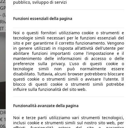
22.000 km
pubblico, sviluppo di servizi
GPL
- (l/100 km)
Funzioni essenziali della pagina
Rivenditore
IT 20900
Monza - Monza Brianza - Mb
Noi o questi fornitori utilizziamo cookie o strumenti e
tecnologie simili necessari per le funzioni essenziali del
sito e per garantirne il corretto funzionamento. Vengono
in genere utilizzati in risposta all'attività dell'utente per
abilitare funzioni importanti come l'impostazione e il
mantenimento delle informazioni di accesso o delle
preferenze sulla privacy. L'uso di questi cookie o
tecnologie simili non può normalmente essere
disabilitato. Tuttavia, alcuni browser potrebbero bloccare
questi cookie o strumenti simili o avvisare l'utente. Il
blocco di questi cookie o strumenti simili potrebbe
influire sulla funzionalità del sito web.
Funzionalità avanzate della pagina
DR Automobiles DR5.0
1.5 Turbo CVT
Noi e terze parti utilizziamo vari strumenti tecnologici,
€ 19.900
1
inclusi cookie e strumenti simili sul nostro sito web, per
06/2025
offrirti funzionalità estese del sito e garantire