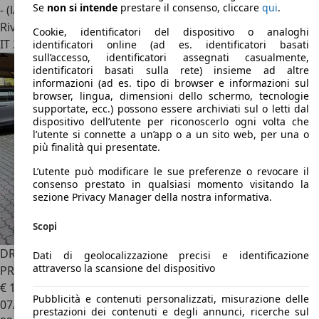
Se
non si intende
prestare il consenso, cliccare
qui
.
- (l/100 km)
Rivenditore
Cookie, identificatori del dispositivo o analoghi
IT 20033
Solaro Mi
identificatori online (ad es. identificatori basati
sull’accesso, identificatori assegnati casualmente,
identificatori basati sulla rete) insieme ad altre
informazioni (ad es. tipo di browser e informazioni sul
browser, lingua, dimensioni dello schermo, tecnologie
supportate, ecc.) possono essere archiviati sul o letti dal
dispositivo dell’utente per riconoscerlo ogni volta che
l’utente si connette a un’app o a un sito web, per una o
più finalità qui presentate.
L’utente può modificare le sue preferenze o revocare il
consenso prestato in qualsiasi momento visitando la
sezione Privacy Manager della nostra informativa.
Scopi
DR Automobiles DR5.0
1.5 Gpl TELECAMERA CARPLAY
Dati di geolocalizzazione precisi e identificazione
attraverso la scansione del dispositivo
PREZZO REALE
€ 15.700
Pubblicità e contenuti personalizzati, misurazione delle
07/2024
prestazioni dei contenuti e degli annunci, ricerche sul