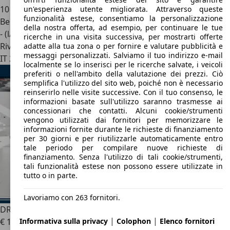
10 km
un'esperienza utente migliorata. Attraverso queste
funzionalità estese, consentiamo la personalizzazione
Benzina
della nostra offerta, ad esempio, per continuare le tue
- (l/100 km)
ricerche in una visita successiva, per mostrarti offerte
Rivenditore
adatte alla tua zona o per fornire e valutare pubblicità e
messaggi personalizzati. Salviamo il tuo indirizzo e-mail
IT 23884
Castello Di Brianza - Lecco - Lc
localmente se lo inserisci per le ricerche salvate, i veicoli
preferiti o nell'ambito della valutazione dei prezzi. Ciò
semplifica l'utilizzo del sito web, poiché non è necessario
reinserirlo nelle visite successive. Con il tuo consenso, le
informazioni basate sull'utilizzo saranno trasmesse ai
concessionari che contatti. Alcuni cookie/strumenti
vengono utilizzati dai fornitori per memorizzare le
informazioni fornite durante le richieste di finanziamento
per 30 giorni e per riutilizzarle automaticamente entro
tale periodo per compilare nuove richieste di
finanziamento. Senza l'utilizzo di tali cookie/strumenti,
tali funzionalità estese non possono essere utilizzate in
tutto o in parte.
Lavoriamo con 263 fornitori.
DR Automobiles DR5.0
DR 5 1.5 95cv
|
|
Informativa sulla privacy
Colophon
Elenco fornitori
€ 18.900