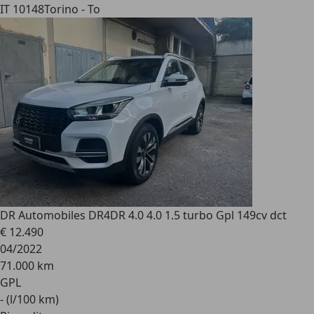
IT 10148
Torino - To
DR Automobiles DR4
DR 4.0 4.0 1.5 turbo Gpl 149cv dct
€ 12.490
04/2022
71.000 km
GPL
- (l/100 km)