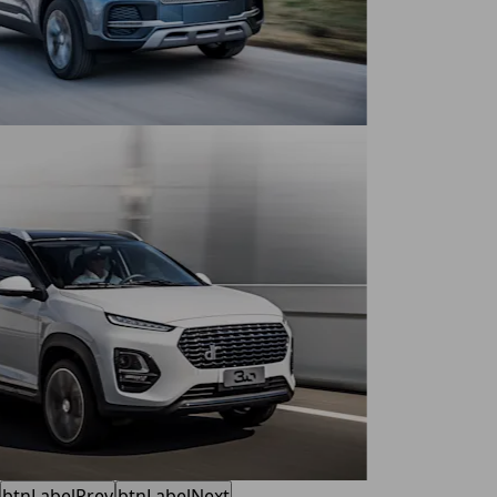
btnLabelPrev
btnLabelNext