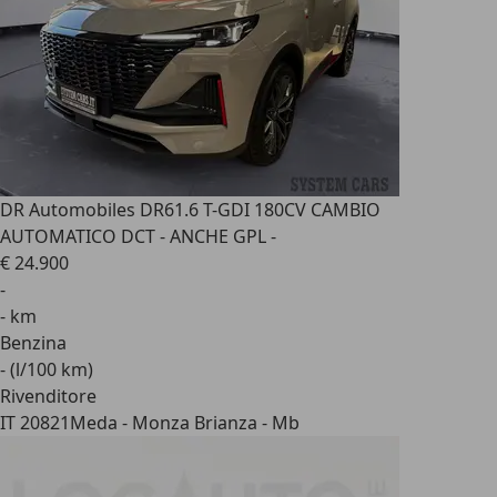
DR Automobiles DR6
1.6 T-GDI 180CV CAMBIO
AUTOMATICO DCT - ANCHE GPL -
€ 24.900
-
- km
Benzina
- (l/100 km)
Rivenditore
IT 20821
Meda - Monza Brianza - Mb