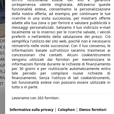
un'esperienza utente migliorata. Attraverso queste
funzionalità estese, consentiamo la personalizzazione
della nostra offerta, ad esempio, per continuare le tue
ricerche in una visita successiva, per mostrarti offerte
adatte alla tua zona o per fornire e valutare pubblicità e
messaggi personalizzati. Salviamo il tuo indirizzo e-mail
localmente se lo inserisci per le ricerche salvate, i veicoli
preferiti o nell'ambito della valutazione dei prezzi. Ciò
DR Automobiles DR3
1.5 S2 Gpl 114cv
semplifica l'utilizzo del sito web, poiché non è necessario
reinserirlo nelle visite successive. Con il tuo consenso, le
€ 6.990
informazioni basate sull'utilizzo saranno trasmesse ai
07/2022
concessionari che contatti. Alcuni cookie/strumenti
44.000 km
vengono utilizzati dai fornitori per memorizzare le
informazioni fornite durante le richieste di finanziamento
GPL
per 30 giorni e per riutilizzarle automaticamente entro
9,2 l/100 km (comb.)
tale periodo per compilare nuove richieste di
Rivenditore
finanziamento. Senza l'utilizzo di tali cookie/strumenti,
tali funzionalità estese non possono essere utilizzate in
IT 20082
Binasco - Milano - Mi
tutto o in parte.
Lavoriamo con 263 fornitori.
|
|
Informativa sulla privacy
Colophon
Elenco fornitori