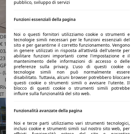
pubblico, sviluppo di servizi
Funzioni essenziali della pagina
Noi o questi fornitori utilizziamo cookie o strumenti e
DR Automobiles DR 3.0
1.5 Gpl 114cv cvt - PROMO
tecnologie simili necessari per le funzioni essenziali del
€ 16.990
1
€ 18.990,-
sito e per garantirne il corretto funzionamento. Vengono
in genere utilizzati in risposta all'attività dell'utente per
03/2026
abilitare funzioni importanti come l'impostazione e il
23 km
mantenimento delle informazioni di accesso o delle
GPL
preferenze sulla privacy. L'uso di questi cookie o
tecnologie simili non può normalmente essere
- (l/100 km)
disabilitato. Tuttavia, alcuni browser potrebbero bloccare
Prezzo ribassato
questi cookie o strumenti simili o avvisare l'utente. Il
Rivenditore
blocco di questi cookie o strumenti simili potrebbe
influire sulla funzionalità del sito web.
IT 13030
Caresanablot - Vercelli - Vc
Funzionalità avanzate della pagina
Noi e terze parti utilizziamo vari strumenti tecnologici,
inclusi cookie e strumenti simili sul nostro sito web, per
offrirti funzionalità estese del sito e garantire