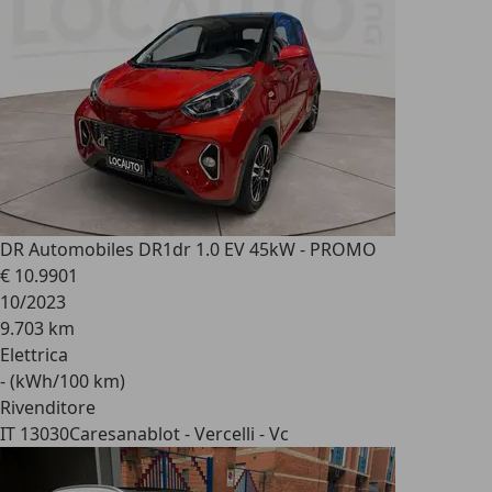
DR Automobiles DR1
dr 1.0 EV 45kW - PROMO
€ 10.990
1
10/2023
9.703 km
Elettrica
- (kWh/100 km)
Rivenditore
IT 13030
Caresanablot - Vercelli - Vc