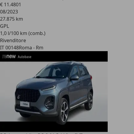
€ 11.480
1
08/2023
27.875 km
GPL
1,0 l/100 km (comb.)
Rivenditore
IT 00148
Roma - Rm