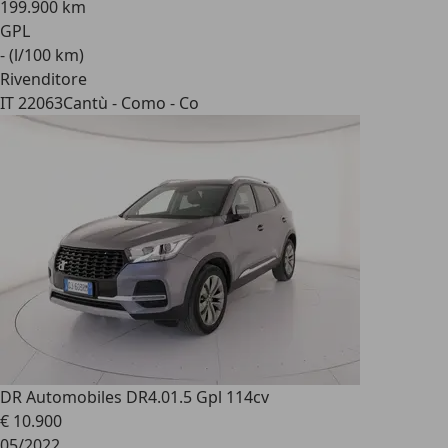
199.900 km
GPL
- (l/100 km)
Rivenditore
IT 22063
Cantù - Como - Co
DR Automobiles DR4.0
1.5 Gpl 114cv
€ 10.900
05/2022