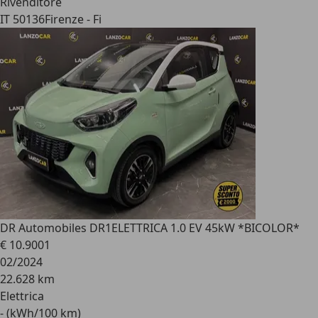
Rivenditore
IT 50136
Firenze - Fi
DR Automobiles DR1
ELETTRICA 1.0 EV 45kW *BICOLOR*
€ 10.900
1
02/2024
22.628 km
Elettrica
- (kWh/100 km)