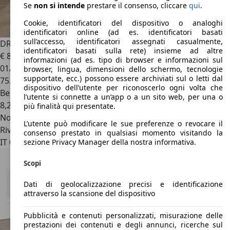
Se
non si intende
prestare il consenso, cliccare
qui
.
Cookie, identificatori del dispositivo o analoghi
identificatori online (ad es. identificatori basati
sull’accesso, identificatori assegnati casualmente,
DR Automobiles DR4.0
1.5
identificatori basati sulla rete) insieme ad altre
€ 8.300
1
informazioni (ad es. tipo di browser e informazioni sul
01/2023
browser, lingua, dimensioni dello schermo, tecnologie
supportate, ecc.) possono essere archiviati sul o letti dal
75.780 km
dispositivo dell’utente per riconoscerlo ogni volta che
Benzina
l’utente si connette a un’app o a un sito web, per una o
8,2 l/100 km (comb.)
più finalità qui presentate.
Novità
L’utente può modificare le sue preferenze o revocare il
Rivenditore
consenso prestato in qualsiasi momento visitando la
IT 00146
Roma – Rm
sezione Privacy Manager della nostra informativa.
Scopi
Dati di geolocalizzazione precisi e identificazione
attraverso la scansione del dispositivo
Pubblicità e contenuti personalizzati, misurazione delle
prestazioni dei contenuti e degli annunci, ricerche sul