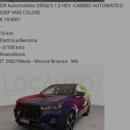
DR Automobiles DR5
dr5 1.5 HEV -CAMBIO AUTOMATICO
DISP VARI COLORI
€ 19.900
1
-
10 km
Elettrica/Benzina
- (l/100 km)
Rivenditore
IT 20821
Meda - Monza Brianza - Mb