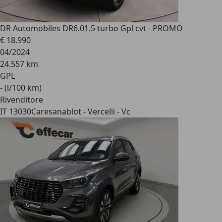
DR Automobiles DR6.0
1.5 turbo Gpl cvt - PROMO
€ 18.990
04/2024
24.557 km
GPL
- (l/100 km)
Rivenditore
IT 13030
Caresanablot - Vercelli - Vc