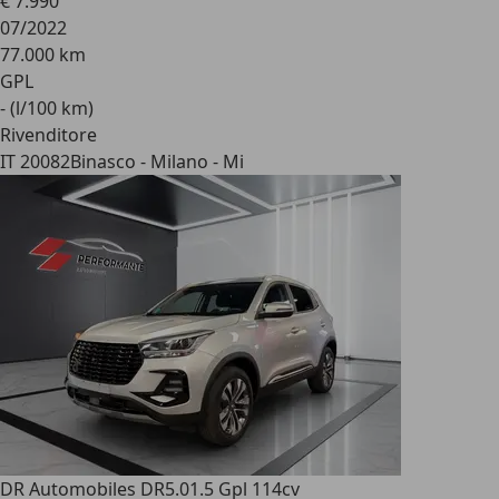
€ 7.990
07/2022
77.000 km
GPL
- (l/100 km)
Rivenditore
IT 20082
Binasco - Milano - Mi
DR Automobiles DR5.0
1.5 Gpl 114cv