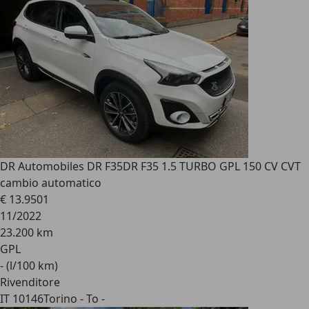
DR Automobiles DR F35
DR F35 1.5 TURBO GPL 150 CV CVT
cambio automatico
€ 13.950
1
11/2022
23.200 km
GPL
- (l/100 km)
Rivenditore
IT 10146
Torino - To -