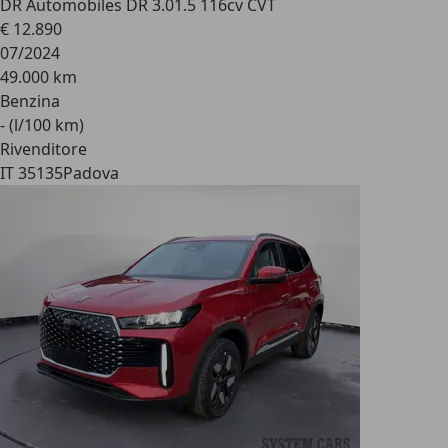
DR Automobiles DR 3.0
1.5 116cv CVT
€ 12.890
07/2024
49.000 km
Benzina
- (l/100 km)
Rivenditore
IT 35135
Padova