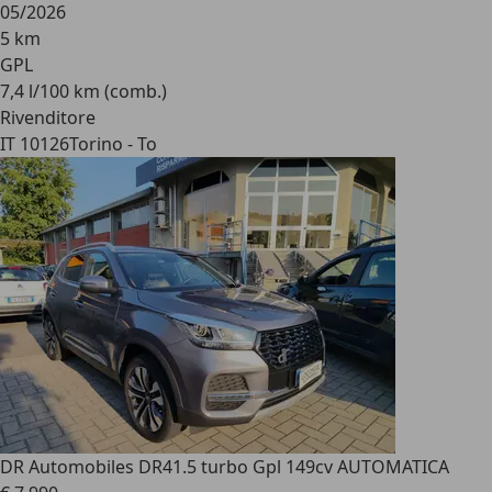
05/2026
5 km
GPL
7,4 l/100 km (comb.)
Rivenditore
IT 10126
Torino - To
DR Automobiles DR4
1.5 turbo Gpl 149cv AUTOMATICA