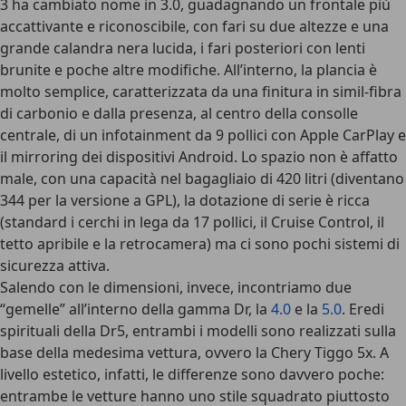
3 ha cambiato nome in 3.0, guadagnando un frontale più
accattivante e riconoscibile, con fari su due altezze e una
grande calandra nera lucida, i fari posteriori con lenti
brunite e poche altre modifiche. All’interno, la plancia è
molto semplice, caratterizzata da una finitura in simil-fibra
di carbonio e dalla presenza, al centro della consolle
centrale, di un infotainment da 9 pollici con Apple CarPlay e
il mirroring dei dispositivi Android. Lo spazio non è affatto
male, con una capacità nel bagagliaio di 420 litri (diventano
344 per la versione a GPL), la dotazione di serie è ricca
(standard i cerchi in lega da 17 pollici, il Cruise Control, il
tetto apribile e la retrocamera) ma ci sono pochi sistemi di
sicurezza attiva.
Salendo con le dimensioni, invece, incontriamo due
“gemelle” all’interno della gamma Dr, la
4.0
e la
5.0
. Eredi
spirituali della Dr5, entrambi i modelli sono realizzati sulla
base della medesima vettura, ovvero la Chery Tiggo 5x. A
livello estetico, infatti, le differenze sono davvero poche:
entrambe le vetture hanno uno stile squadrato piuttosto