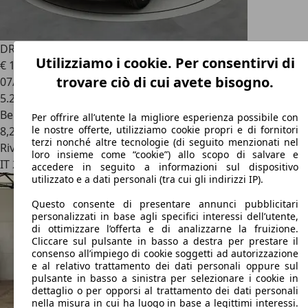
DR Automobiles DR5.0
1.5 Turbo BENZINA
Utilizziamo i cookie. Per consentirvi di
€ 16.900
trovare ciò di cui avete bisogno.
07/2025
5.230 km
Benzina
Per offrire all’utente la migliore esperienza possibile con
le nostre offerte, utilizziamo cookie propri e di fornitori
8,2 l/100 km (comb.)
terzi nonché altre tecnologie (di seguito menzionati nel
Rivenditore
loro insieme come “cookie”) allo scopo di salvare e
IT 25030
Roncadelle - Brescia - Bs
accedere in seguito a informazioni sul dispositivo
utilizzato e a dati personali (tra cui gli indirizzi IP).
Questo consente di presentare annunci pubblicitari
personalizzati in base agli specifici interessi dell’utente,
di ottimizzare l’offerta e di analizzarne la fruizione.
Cliccare sul pulsante in basso a destra per prestare il
consenso all’impiego di cookie soggetti ad autorizzazione
e al relativo trattamento dei dati personali oppure sul
pulsante in basso a sinistra per selezionare i cookie in
dettaglio o per opporsi al trattamento dei dati personali
nella misura in cui ha luogo in base a legittimi interessi.