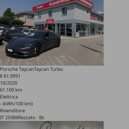
Porsche Taycan
Taycan Turbo
€ 61.999
1
10/2020
61.100 km
Elettrica
- (kWh/100 km)
Rivenditore
IT 25086
Rezzato - Bs