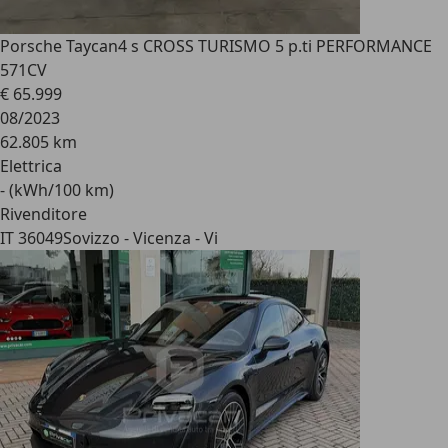
Porsche Taycan
4 s CROSS TURISMO 5 p.ti PERFORMANCE
571CV
€ 65.999
08/2023
62.805 km
Elettrica
- (kWh/100 km)
Rivenditore
IT 36049
Sovizzo - Vicenza - Vi