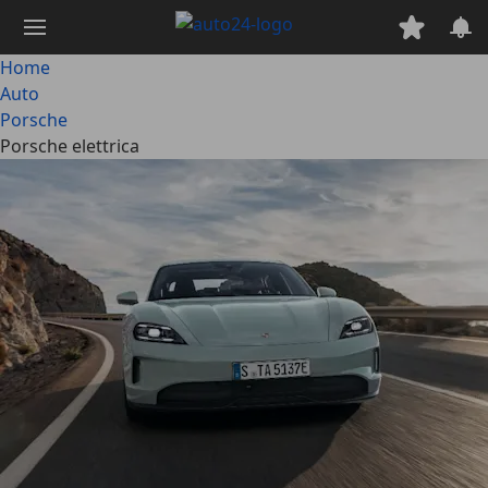
Passa
al
contenuto
Home
principale
Auto
Porsche
Porsche elettrica