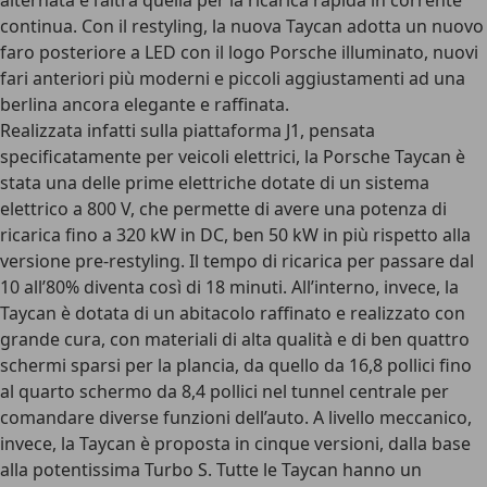
alternata e l’altra quella per la ricarica rapida in corrente
continua. Con il restyling, la nuova Taycan adotta un nuovo
faro posteriore a LED con il logo Porsche illuminato, nuovi
fari anteriori più moderni e piccoli aggiustamenti ad una
berlina ancora elegante e raffinata.
Realizzata infatti sulla piattaforma J1, pensata
specificatamente per veicoli elettrici, la Porsche Taycan è
stata una delle prime elettriche dotate di un sistema
elettrico a 800 V, che permette di avere una potenza di
ricarica fino a 320 kW in DC, ben 50 kW in più rispetto alla
versione pre-restyling. Il tempo di ricarica per passare dal
10 all’80% diventa così di 18 minuti. All’interno, invece, la
Taycan è dotata di un abitacolo raffinato e realizzato con
grande cura, con materiali di alta qualità e di ben quattro
schermi sparsi per la plancia, da quello da 16,8 pollici fino
al quarto schermo da 8,4 pollici nel tunnel centrale per
comandare diverse funzioni dell’auto. A livello meccanico,
invece, la Taycan è proposta in cinque versioni, dalla base
alla potentissima Turbo S. Tutte le Taycan hanno un