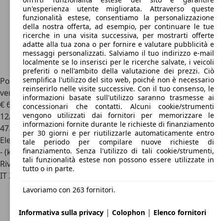
un'esperienza utente migliorata. Attraverso queste
funzionalità estese, consentiamo la personalizzazione
della nostra offerta, ad esempio, per continuare le tue
ricerche in una visita successiva, per mostrarti offerte
adatte alla tua zona o per fornire e valutare pubblicità e
messaggi personalizzati. Salviamo il tuo indirizzo e-mail
localmente se lo inserisci per le ricerche salvate, i veicoli
preferiti o nell'ambito della valutazione dei prezzi. Ciò
semplifica l'utilizzo del sito web, poiché non è necessario
Porsche Taycan
Cross Turismo 476CV-Asse sterzante-Sed.
reinserirlo nelle visite successive. Con il tuo consenso, le
ventilati
informazioni basate sull'utilizzo saranno trasmesse ai
€ 69.000
1
concessionari che contatti. Alcuni cookie/strumenti
vengono utilizzati dai fornitori per memorizzare le
12/2023
informazioni fornite durante le richieste di finanziamento
47.784 km
per 30 giorni e per riutilizzarle automaticamente entro
Elettrica
tale periodo per compilare nuove richieste di
finanziamento. Senza l'utilizzo di tali cookie/strumenti,
- (kWh/100 km)
tali funzionalità estese non possono essere utilizzate in
Rivenditore
tutto o in parte.
IT 22070
Grandate - Como - Co
Lavoriamo con 263 fornitori.
|
|
Informativa sulla privacy
Colophon
Elenco fornitori