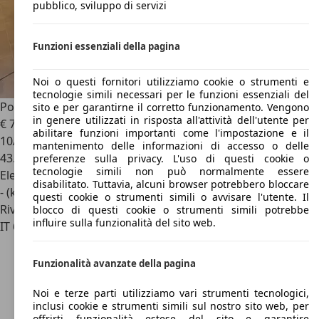
pubblico, sviluppo di servizi
Funzioni essenziali della pagina
Noi o questi fornitori utilizziamo cookie o strumenti e
tecnologie simili necessari per le funzioni essenziali del
Porsche Macan
Macan II 2024 4
sito e per garantirne il corretto funzionamento. Vengono
in genere utilizzati in risposta all'attività dell'utente per
€ 79.900
1
abilitare funzioni importanti come l'impostazione e il
10/2024
mantenimento delle informazioni di accesso o delle
43.212 km
preferenze sulla privacy. L'uso di questi cookie o
tecnologie simili non può normalmente essere
Elettrica
disabilitato. Tuttavia, alcuni browser potrebbero bloccare
- (kWh/100 km)
questi cookie o strumenti simili o avvisare l'utente. Il
Rivenditore
blocco di questi cookie o strumenti simili potrebbe
influire sulla funzionalità del sito web.
IT 66020
San Giovanni Teatino
Funzionalità avanzate della pagina
Noi e terze parti utilizziamo vari strumenti tecnologici,
inclusi cookie e strumenti simili sul nostro sito web, per
offrirti funzionalità estese del sito e garantire