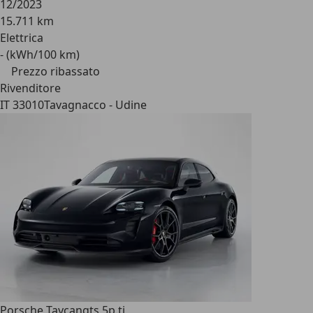
12/2023
15.711 km
Elettrica
- (kWh/100 km)
Prezzo ribassato
Rivenditore
IT 33010
Tavagnacco - Udine
Porsche Taycan
gts 5p.ti