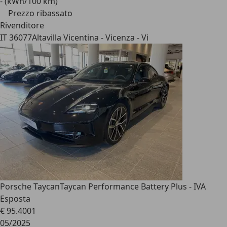
- (kWh/100 km)
Prezzo ribassato
Rivenditore
IT 36077
Altavilla Vicentina - Vicenza - Vi
Porsche Taycan
Taycan Performance Battery Plus - IVA
Esposta
€ 95.400
1
05/2025