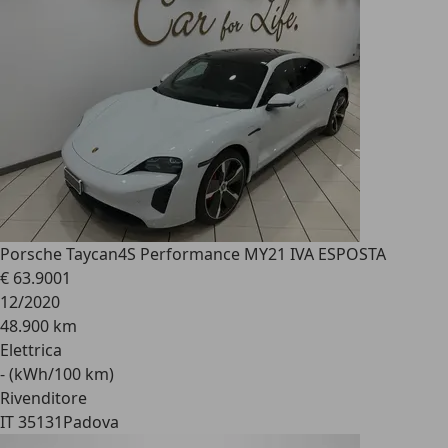
Porsche Taycan
4S Performance MY21 IVA ESPOSTA
€ 63.900
1
12/2020
48.900 km
Elettrica
- (kWh/100 km)
Rivenditore
IT 35131
Padova