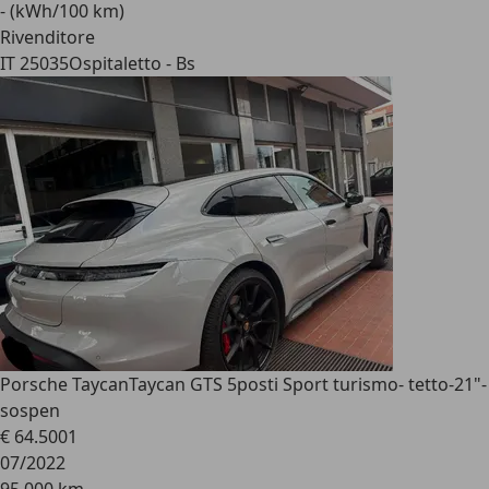
- (kWh/100 km)
Rivenditore
IT 25035
Ospitaletto - Bs
Porsche Taycan
Taycan GTS 5posti Sport turismo- tetto-21"-
sospen
€ 64.500
1
07/2022