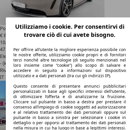
Utilizziamo i cookie. Per consentirvi di
Porsche Taycan
cross turismo 4 5p.ti
trovare ciò di cui avete bisogno.
€ 64.900
1
10/2021
47.500 km
Per offrire all’utente la migliore esperienza possibile con
le nostre offerte, utilizziamo cookie propri e di fornitori
Elettrica
terzi nonché altre tecnologie (di seguito menzionati nel
- (kWh/100 km)
loro insieme come “cookie”) allo scopo di salvare e
Rivenditore
accedere in seguito a informazioni sul dispositivo
utilizzato e a dati personali (tra cui gli indirizzi IP).
IT 38123
Trento - Tn
Questo consente di presentare annunci pubblicitari
personalizzati in base agli specifici interessi dell’utente,
di ottimizzare l’offerta e di analizzarne la fruizione.
Cliccare sul pulsante in basso a destra per prestare il
consenso all’impiego di cookie soggetti ad autorizzazione
e al relativo trattamento dei dati personali oppure sul
pulsante in basso a sinistra per selezionare i cookie in
dettaglio o per opporsi al trattamento dei dati personali
nella misura in cui ha luogo in base a legittimi interessi.