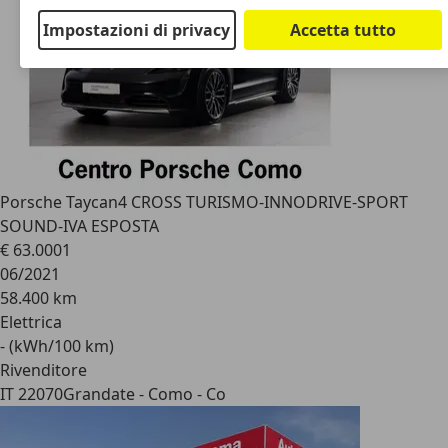
Impostazioni di privacy
Accetta tutto
Porsche Taycan
4 CROSS TURISMO-INNODRIVE-SPORT
SOUND-IVA ESPOSTA
€ 63.000
1
06/2021
58.400 km
Elettrica
- (kWh/100 km)
Rivenditore
IT 22070
Grandate - Como - Co