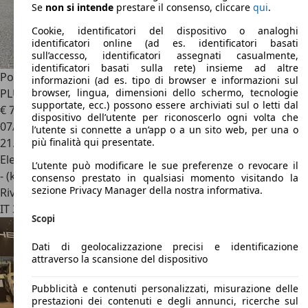
Se
non si intende
prestare il consenso, cliccare
qui
.
Cookie, identificatori del dispositivo o analoghi
identificatori online (ad es. identificatori basati
sull’accesso, identificatori assegnati casualmente,
identificatori basati sulla rete) insieme ad altre
Porsche Taycan
Sport Turismo PERFORMANCE BATTERY
informazioni (ad es. tipo di browser e informazioni sul
PLUS
browser, lingua, dimensioni dello schermo, tecnologie
supportate, ecc.) possono essere archiviati sul o letti dal
€ 73.500
1
dispositivo dell’utente per riconoscerlo ogni volta che
07/2023
l’utente si connette a un’app o a un sito web, per una o
21.995 km
più finalità qui presentate.
Elettrica
L’utente può modificare le sue preferenze o revocare il
- (kWh/100 km)
consenso prestato in qualsiasi momento visitando la
sezione Privacy Manager della nostra informativa.
Rivenditore
IT 33100
Udine - Ud
Scopi
Dati di geolocalizzazione precisi e identificazione
attraverso la scansione del dispositivo
Pubblicità e contenuti personalizzati, misurazione delle
prestazioni dei contenuti e degli annunci, ricerche sul