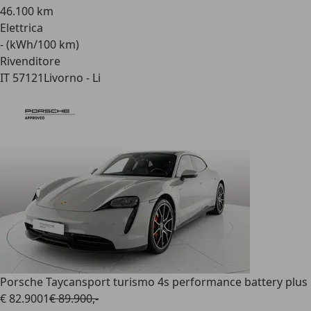
46.100 km
Elettrica
- (kWh/100 km)
Rivenditore
IT 57121
Livorno - Li
Porsche Taycan
sport turismo 4s performance battery plus
€ 82.900
1
€ 89.900,-