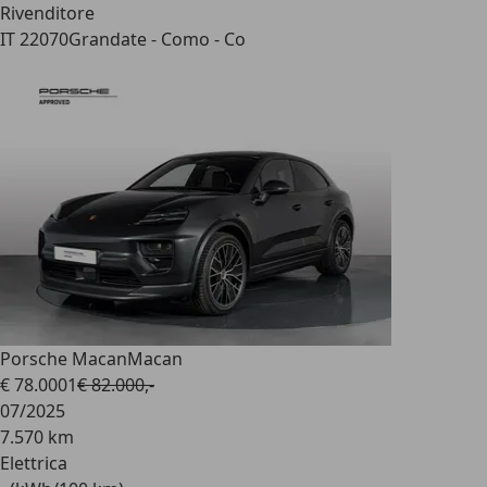
Rivenditore
IT 22070
Grandate - Como - Co
Porsche Macan
Macan
€ 78.000
1
€ 82.000,-
07/2025
7.570 km
Elettrica