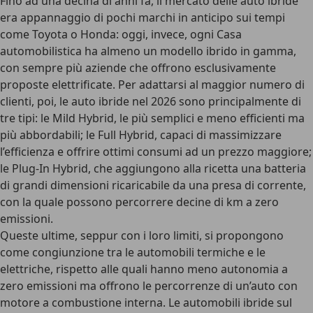
Fino ad una decina di anni fa, il mercato delle auto ibride
era appannaggio di pochi marchi in anticipo sui tempi
come Toyota o Honda:
oggi, invece, ogni Casa
automobilistica ha almeno un modello ibrido in gamma
,
con sempre più aziende che offrono esclusivamente
proposte elettrificate. Per adattarsi al maggior numero di
clienti, poi,
le auto ibride nel 2026 sono principalmente di
tre tipi
: le
Mild Hybrid,
le più semplici e meno efficienti ma
più abbordabili; le
Full Hybrid
, capaci di massimizzare
l’efficienza e offrire ottimi consumi ad un prezzo maggiore;
le
Plug-In Hybrid
, che aggiungono alla ricetta una batteria
di grandi dimensioni ricaricabile da una presa di corrente,
con la quale possono percorrere decine di km a zero
emissioni.
Queste ultime, seppur con i loro limiti, si propongono
come congiunzione tra le automobili termiche e le
elettriche, rispetto alle quali hanno meno autonomia a
zero emissioni ma offrono le percorrenze di un’auto con
motore a combustione interna.
Le automobili ibride sul