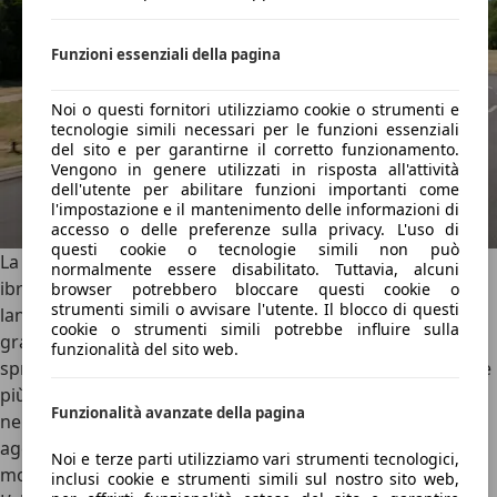
Funzioni essenziali della pagina
Noi o questi fornitori utilizziamo cookie o strumenti e
tecnologie simili necessari per le funzioni essenziali
del sito e per garantirne il corretto funzionamento.
Vengono in genere utilizzati in risposta all'attività
dell'utente per abilitare funzioni importanti come
l'impostazione e il mantenimento delle informazioni di
accesso o delle preferenze sulla privacy. L'uso di
questi cookie o tecnologie simili non può
La
Toyota Prius
è stata, nel 1997, la prima automobile
normalmente essere disabilitato. Tuttavia, alcuni
ibrida di serie mai prodotta al mondo. A quasi 30 anni dal
browser potrebbero bloccare questi cookie o
strumenti simili o avvisare l'utente. Il blocco di questi
lancio, la capostipite di questa tecnologia è ancora in
cookie o strumenti simili potrebbe influire sulla
grado di convincere con uno stile più aggressivo e
funzionalità del sito web.
spregiudicato che mai unito ad una tecnologia ibrida tra le
più raffinate sul mercato. La quinta generazione, lanciata
Funzionalità avanzate della pagina
nel 2023, è lunga 4,60 metri e ha uno stile davvero
aggressivo, con un frontale basso e slanciato, un lunotto
Noi e terze parti utilizziamo vari strumenti tecnologici,
molto inclinato e una coda tronca dallo stile originale.
inclusi cookie e strumenti simili sul nostro sito web,