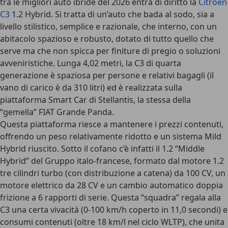
tra le migliori auto ibride del 2026 entra di diritto la
Citroen
C3
1.2 Hybrid
. Si tratta di un’auto che bada al sodo, sia a
livello stilistico, semplice e razionale, che interno, con un
abitacolo spazioso e robusto, dotato di tutto quello che
serve ma che non spicca per finiture di pregio o soluzioni
avveniristiche. Lunga 4,02 metri, la C3 di quarta
generazione è spaziosa per persone e relativi bagagli (il
vano di carico è da 310 litri) ed è realizzata sulla
piattaforma Smart Car di Stellantis, la stessa della
“gemella” FIAT Grande Panda.
Questa piattaforma riesce a mantenere i prezzi contenuti,
offrendo un peso relativamente ridotto e un sistema Mild
Hybrid riuscito. Sotto il cofano c’è infatti il 1.2 “Middle
Hybrid” del Gruppo italo-francese, formato dal motore 1.2
tre cilindri turbo (con distribuzione a catena) da 100 CV, un
motore elettrico da 28 CV e un cambio automatico doppia
frizione a 6 rapporti di serie. Questa “squadra” regala alla
C3 una certa vivacità (0-100 km/h coperto in 11,0 secondi) e
consumi contenuti (oltre 18 km/l nel ciclo WLTP), che unita