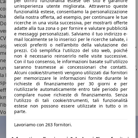
per offrirti funzionalità estese del sito e garantire
L’abitacolo è ben fatto e completo, ma lo stile così spinto
un'esperienza utente migliorata. Attraverso queste
compromette un po’ l’abitabilità, scarsa dietro e nel
funzionalità estese, consentiamo la personalizzazione
bagagliaio (284 litri).
della nostra offerta, ad esempio, per continuare le tue
ricerche in una visita successiva, per mostrarti offerte
Dove la Prius eccelle, però, è nell’efficienza. Portata solo in
adatte alla tua zona o per fornire e valutare pubblicità
versione
Plug-In
in Europa, è spinta da powertrain da 223
e messaggi personalizzati. Salviamo il tuo indirizzo e-
CV formato da un motore termico 2.0 quattro cilindri
mail localmente se lo inserisci per le ricerche salvate, i
veicoli preferiti o nell'ambito della valutazione dei
aspirato da 152 CV e da un motore elettrico da ben 163 CV,
prezzi. Ciò semplifica l'utilizzo del sito web, poiché
mentre la batteria da 10,2 kWh garantisce un’autonomia
non è necessario reinserirlo nelle visite successive.
nel ciclo WLTP di 69 km. Grazie ad un peso contenuto per
Con il tuo consenso, le informazioni basate sull'utilizzo
saranno trasmesse ai concessionari che contatti.
un’ibrida Plug-In (1.550 kg circa) e al classico cambio E-CVT,
Alcuni cookie/strumenti vengono utilizzati dai fornitori
la Prius è vivace (0-100 km/h in 6,8 secondi), anche se non
per memorizzare le informazioni fornite durante le
sportiva per via dell’effetto “scooter” del cambio, e molto
richieste di finanziamento per 30 giorni e per
riutilizzarle automaticamente entro tale periodo per
efficiente, capace di percorrere a batteria scarica più di 25
compilare nuove richieste di finanziamento. Senza
km/l tra città e statale. Non costa poco, ma è ancora
l'utilizzo di tali cookie/strumenti, tali funzionalità
l’ibrida più efficiente.
estese non possono essere utilizzate in tutto o in
parte.
Volkswagen Golf eHybrid
Lavoriamo con 263 fornitori.