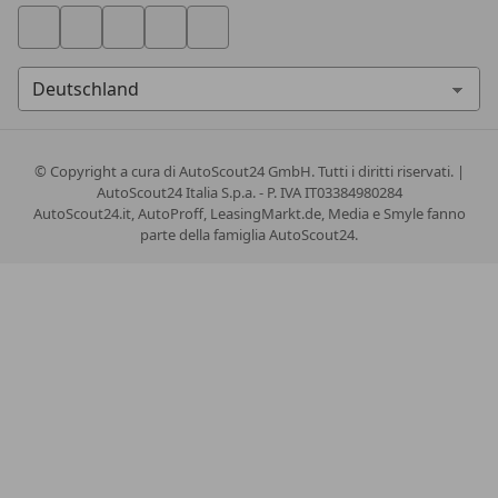
© Copyright
a cura di AutoScout24 GmbH. Tutti i diritti riservati. |
AutoScout24 Italia S.p.a. - P. IVA IT03384980284
AutoScout24.it, AutoProff, LeasingMarkt.de, Media e Smyle fanno
parte della famiglia AutoScout24.