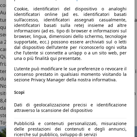
comandi. Spaziosa e ben fatta dentro, sotto il cofano la
Cookie, identificatori del dispositivo o analoghi
Austral E-Tech unisce un motore 1.2 tre cilindri
identificatori online (ad es. identificatori basati
turbobenzina da 130 CV e un motore elettrico principale da
sull’accesso, identificatori assegnati casualmente,
identificatori basati sulla rete) insieme ad altre
quasi 70 CV, per una potenza di sistema di 200 CV, un
informazioni (ad es. tipo di browser e informazioni sul
secondo motore da 20 CV che porta la potenza di sistema
browser, lingua, dimensioni dello schermo, tecnologie
a 200 CV e, tra le altre cose, fa, da sincronizzatore per il
supportate, ecc.) possono essere archiviati sul o letti
dal dispositivo dell’utente per riconoscerlo ogni volta
cambio MultiMode.
che l’utente si connette a un’app o a un sito web, per
Questa trasmissione è dotata di innesti a denti, priva di
una o più finalità qui presentate.
frizioni e sincronizzatori, con 4 marce per il motore
L’utente può modificare le sue preferenze o revocare il
termico e due dedicate all’elettrico, e punta sull’unione tra i
consenso prestato in qualsiasi momento visitando la
due motori che sia sempre il più efficiente possibile.
sezione Privacy Manager della nostra informativa.
Nonostante delle cambiate un po’ evidenti in alcune
Scopi
situazioni di guida, la Austral E-Tech è vivace (0-100 km/h in
8,4 secondi), molto efficiente (22,2 km/l WLTP) e piacevole
Dati di geolocalizzazione precisi e identificazione
da guidare, soprattutto con il sistema di ruote posteriori
attraverso la scansione del dispositivo
sterzanti 4Control Advanced.
Toyota Prius PHEV
Pubblicità e contenuti personalizzati, misurazione
delle prestazioni dei contenuti e degli annunci,
ricerche sul pubblico, sviluppo di servizi