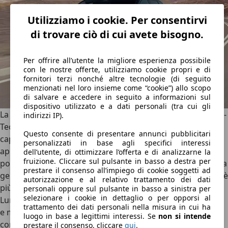
Utilizziamo i cookie. Per consentirvi
di trovare ciò di cui avete bisogno.
Per offrire all’utente la migliore esperienza possibile
con le nostre offerte, utilizziamo cookie propri e di
fornitori terzi nonché altre tecnologie (di seguito
menzionati nel loro insieme come “cookie”) allo scopo
di salvare e accedere in seguito a informazioni sul
dispositivo utilizzato e a dati personali (tra cui gli
La Casa della Losanga ha in casa un sistema Full Hybrid, l’E-
indirizzi IP).
Tech, molto interessante dal punto di vista tecnico e
Questo consente di presentare annunci pubblicitari
capace di ottenere consumi contenuti in tutte le sue
personalizzati in base agli specifici interessi
applicazioni. Se sulle vetture più piccole troviamo il
dell’utente, di ottimizzare l’offerta e di analizzarne la
fruizione. Cliccare sul pulsante in basso a destra per
powertrain con motore 1.6 da 145 CV, il sistema di seconda
prestare il consenso all’impiego di cookie soggetti ad
generazione montato sulla
Renault Austral
E-Tech Hybrid
, è
autorizzazione e al relativo trattamento dei dati
più vivace ed efficiente.
personali oppure sul pulsante in basso a sinistra per
selezionare i cookie in dettaglio o per opporsi al
Lunga 4,51 metri, la Austral è un C-SUV dalle linee eleganti
trattamento dei dati personali nella misura in cui ha
e moderne fuori, mentre dentro è ben fatta e originale,
luogo in base a legittimi interessi. Se
non si intende
con un layout che unisce tecnologia e razionalità nei
prestare il consenso, cliccare
qui
.