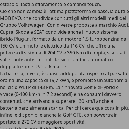
esteso di tasti a sfioramento e comandi touch.
Ciò che non cambia è l’ottima piattaforma di base, la duttile
MQB EVO, che condivide con tutti gli altri modelli medi del
Gruppo Volkswagen. Con diverse proposte a marchio Audi,
Cupra, Skoda e SEAT condivide anche il nuovo sistema
ibrido Plug-In, formato da un motore 1.5 turbobenzina da
150 CV e un motore elettrico da 116 CV, che offre una
potenza di sistema di 204 CV e 350 Nm di coppia, scaricati
sulle ruote anteriori dal classico cambio automatico
doppia frizione DSG a 6 marce.
La batteria, invece, è quasi raddoppiata rispetto al passato:
ora ha una capacità di 19,7 kWh, e promette un’autonomia
nel ciclo WLTP di 143 km. La rinnovata Golf 8 eHybrid è
vivace (0-100 km/h in 7,2 secondi) e ha consumi davvero
contenuti, che arrivano a superare i 30 km/l anche a
batteria parzialmente scarica. Per chi cerca qualcosa in più,
infine, è disponibile anche la Golf GTE, con powertrain
portato a 272 CV e maggiore sportività.
I prezzi delle auto ibride 2026