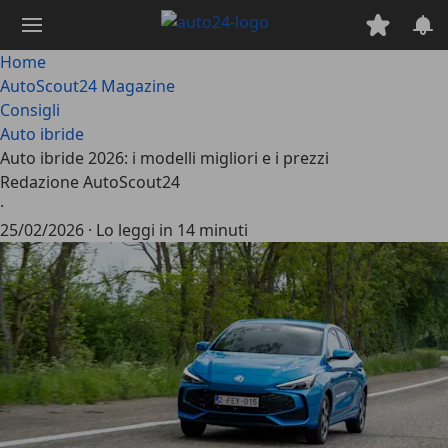
Passa
al
contenuto
Home
principale
AutoScout24 Magazine
Consigli
Auto ibride
Auto ibride 2026: i modelli migliori e i prezzi
Redazione AutoScout24
·
25/02/2026
·
Lo leggi in 14 minuti