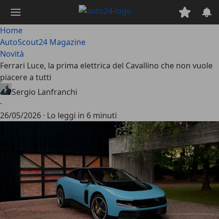
Passa
al
contenuto
Home
principale
AutoScout24 Magazine
Novità
Ferrari Luce, la prima elettrica del Cavallino che non vuole
piacere a tutti
Sergio Lanfranchi
·
26/05/2026
·
Lo leggi in 6 minuti