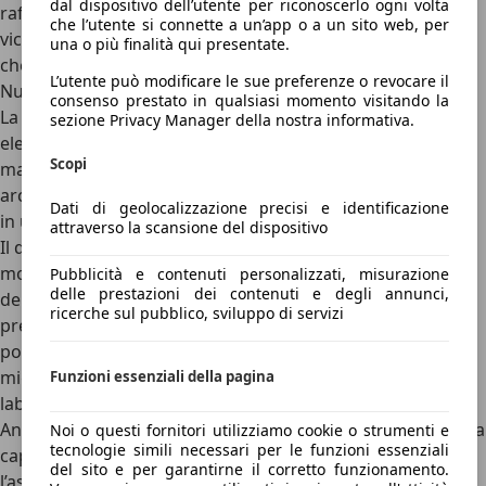
dal dispositivo dell’utente per riconoscerlo ogni volta
rafforzano questa sensazione: la Luce vuole essere più
che l’utente si connette a un’app o a un sito web, per
vicina a un oggetto di design industriale di altissimo livello
una o più finalità qui presentate.
che a una normale automobile di lusso.
L’utente può modificare le sue preferenze o revocare il
Numeri da supercar, logica da granturismo
consenso prestato in qualsiasi momento visitando la
La parte tecnica resta impressionante.
Quattro motori
sezione Privacy Manager della nostra informativa.
elettrici, oltre 1.000 CV, 0-100 km/h in 2,5 secondi
, velocità
Scopi
massima superiore ai 300 km/h, batteria da 122 kWh e
architettura a 800 volt. Numeri da Ferrari, anche se inseriti
Dati di geolocalizzazione precisi e identificazione
in un corpo molto diverso da quello a cui siamo abituati.
attraverso la scansione del dispositivo
Il dato più interessante, però,
non è solo la potenza
. È il
modo in cui viene gestita. La Luce può modulare il lavoro
Pubblicità e contenuti personalizzati, misurazione
delle prestazioni dei contenuti e degli annunci,
dei motori per privilegiare efficienza, trazione o
ricerche sul pubblico, sviluppo di servizi
prestazione. In alcune condizioni alterna l’uso delle unità
posteriori per mantenerle nel punto di rendimento
migliore. Non è una semplice elettrica potente: è un
Funzioni essenziali della pagina
laboratorio di controllo energetico e dinamico.
Anche
la frenata rigenerativa ha un ruolo centrale
, con una
Noi o questi fornitori utilizziamo cookie o strumenti e
tecnologie simili necessari per le funzioni essenziali
capacità di recupero molto elevata. Le sospensioni attive,
del sito e per garantirne il corretto funzionamento.
l’asse posteriore sterzante e l’elettronica Ferrari servono a