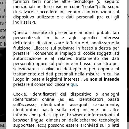
fornitori terzi nonché altre tecnologie (di seguito
recenti.
menzionati nel loro insieme come “cookie”) allo scopo
Il pannello centrale orientabile, montato su uno snodo, è
di salvare e accedere in seguito a informazioni sul
uno di quei dettagli che raccontano bene il progetto. Non è
dispositivo utilizzato e a dati personali (tra cui gli
indirizzi IP).
tecnologia messa in mostra, ma tecnologia resa fisica. Lo
stesso vale per i comandi del clima, per le bocchette
Questo consente di presentare annunci pubblicitari
dell’aria, per il selettore di guida e per la chiave con display
personalizzati in base agli specifici interessi
dell’utente, di ottimizzare l’offerta e di analizzarne la
E Ink, che trasforma l’accensione in un piccolo rituale.
fruizione. Cliccare sul pulsante in basso a destra per
prestare il consenso all’impiego di cookie soggetti ad
autorizzazione e al relativo trattamento dei dati
personali oppure sul pulsante in basso a sinistra per
selezionare i cookie in dettaglio o per opporsi al
trattamento dei dati personali nella misura in cui ha
luogo in base a legittimi interessi. Se
non si intende
prestare il consenso, cliccare
qui
.
Cookie, identificatori del dispositivo o analoghi
identificatori online (ad es. identificatori basati
sull’accesso, identificatori assegnati casualmente,
identificatori basati sulla rete) insieme ad altre
informazioni (ad es. tipo di browser e informazioni sul
browser, lingua, dimensioni dello schermo, tecnologie
supportate, ecc.) possono essere archiviati sul o letti
Materiali come alluminio, vetro, pelle e Gorilla Glass