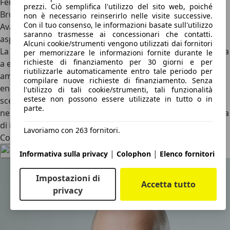
Ferrari elettrica d’accesso, ma un manifesto.
prezzi. Ciò semplifica l'utilizzo del sito web, poiché
Brutta?
Forse, da certe angolazioni.
Geniale?
Possibile.
non è necessario reinserirlo nelle visite successive.
Con il tuo consenso, le informazioni basate sull'utilizzo
Avanti?
Sicuramente più avanti di quanto molti si
saranno trasmesse ai concessionari che contatti.
aspettassero.
Alcuni cookie/strumenti vengono utilizzati dai fornitori
La Ferrari Luce non rassicura, non seduce tutti e non prova
per memorizzare le informazioni fornite durante le
richieste di finanziamento per 30 giorni e per
a essere una Ferrari “come prima”.
È un oggetto
riutilizzarle automaticamente entro tale periodo per
ambizioso
, discusso, a tratti straniante. Ma ha un merito
compilare nuove richieste di finanziamento. Senza
enorme: davanti alla rivoluzione elettrica, Ferrari non ha
l'utilizzo di tali cookie/strumenti, tali funzionalità
estese non possono essere utilizzate in tutto o in
scelto la via più comoda. Ha scelto quella più rischiosa. E,
parte.
nel bene o nel male, è proprio lì che spesso nasce qualcosa
di importante.
Lavoriamo con 263 fornitori.
Condividi l'articolo
|
|
Informativa sulla privacy
Colophon
Elenco fornitori
Impostazioni di
Accetta tutto
privacy