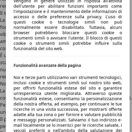
Vengono in genere utilizzati in risposta all'attività
rendere gestibili massa, dimensioni e prestazioni.
dell'utente per abilitare funzioni importanti come
l'impostazione e il mantenimento delle informazioni di
Il suono come nuova identità
accesso o delle preferenze sulla privacy. L'uso di
La Luce non prova a imitare un V8 o un V12. E questa è
questi cookie o tecnologie simili non può
forse la scelta più intelligente.
Il suo suono nasce dalle
normalmente essere disabilitato. Tuttavia, alcuni
browser potrebbero bloccare questi cookie o
vibrazioni reali degli assali elettrici
, selezionate e
strumenti simili o avvisare l'utente. Il blocco di questi
amplificate. Non è nostalgia artificiale, ma il tentativo di
cookie o strumenti simili potrebbe influire sulla
costruire un nuovo linguaggio emotivo.
funzionalità del sito web.
È un passaggio delicato: Ferrari sa che il rumore è sempre
stato parte dell’esperienza. Ma con la Luce non finge che
Funzionalità avanzate della pagina
nulla sia cambiato. Accetta il cambiamento e prova a
renderlo desiderabile.
Noi e terze parti utilizziamo vari strumenti tecnologici,
inclusi cookie e strumenti simili sul nostro sito web,
Non è la fine della Ferrari termica
per offrirti funzionalità estese del sito e garantire
La Luce non cancella le Ferrari a combustione. Il Cavallino
un'esperienza utente migliorata. Attraverso queste
continuerà a vendere modelli con motori a 6, 8 e 12 cilindri.
funzionalità estese, consentiamo la personalizzazione
della nostra offerta, ad esempio, per continuare le tue
Per questo non va letta come una sostituzione, ma come
ricerche in una visita successiva, per mostrarti offerte
un’estensione del marchio.
adatte alla tua zona o per fornire e valutare pubblicità
Il prezzo, da circa 550.000 euro
prima delle
e messaggi personalizzati. Salviamo il tuo indirizzo e-
mail localmente se lo inserisci per le ricerche salvate, i
personalizzazioni, chiarisce il posizionamento: non una
veicoli preferiti o nell'ambito della valutazione dei