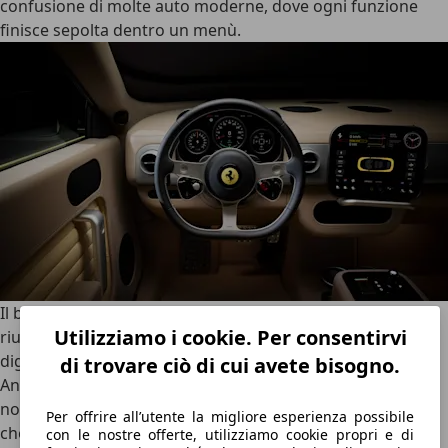
confusione di molte auto moderne, dove ogni funzione
finisce sepolta dentro un menù.
Il binnacle davanti al guidatore è uno degli elementi più
Utilizziamo i cookie. Per consentirvi
riusciti: tre strumenti circolari che mescolano analogico e
digitale, con una qualità quasi da orologio meccanico.
di trovare ciò di cui avete bisogno.
Anche il volante guarda al passato Ferrari
, ma senza
nostalgia: sottile, preciso, più vicino alle sportive storiche
Per offrire all’utente la migliore esperienza possibile
che ai volanti spessi e pieni di pulsanti di molte auto
con le nostre offerte, utilizziamo cookie propri e di