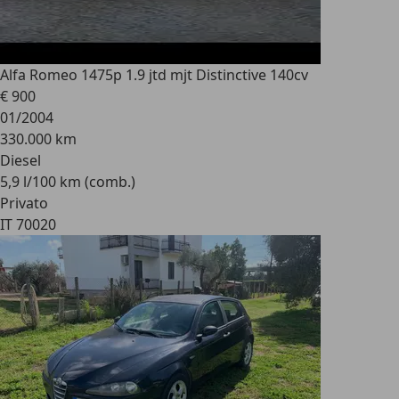
Alfa Romeo 147
5p 1.9 jtd mjt Distinctive 140cv
€ 900
01/2004
330.000 km
Diesel
5,9 l/100 km (comb.)
Privato
IT 70020