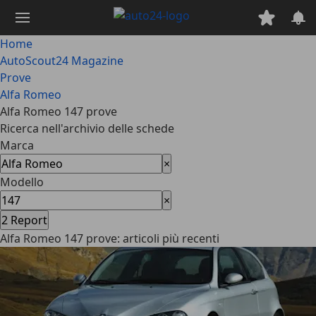
Passa
al
contenuto
Home
principale
AutoScout24 Magazine
Prove
Alfa Romeo
Alfa Romeo 147 prove
Ricerca nell'archivio delle schede
Marca
×
Modello
×
2
Report
Alfa Romeo 147 prove: articoli più recenti