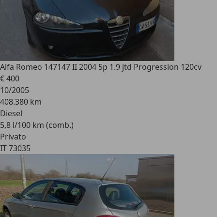
Alfa Romeo 147
147 II 2004 5p 1.9 jtd Progression 120cv
€ 400
10/2005
408.380 km
Diesel
5,8 l/100 km (comb.)
Privato
IT 73035