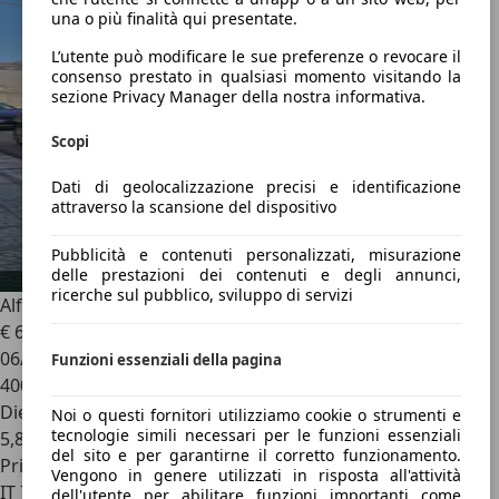
una o più finalità qui presentate.
L’utente può modificare le sue preferenze o revocare il
consenso prestato in qualsiasi momento visitando la
sezione Privacy Manager della nostra informativa.
Scopi
Dati di geolocalizzazione precisi e identificazione
attraverso la scansione del dispositivo
Pubblicità e contenuti personalizzati, misurazione
delle prestazioni dei contenuti e degli annunci,
ricerche sul pubblico, sviluppo di servizi
Alfa Romeo 147
5p 1.9 jtd Distinctive 115cv
€ 650
06/2002
Funzioni essenziali della pagina
400.000 km
Diesel
Noi o questi fornitori utilizziamo cookie o strumenti e
tecnologie simili necessari per le funzioni essenziali
5,8 l/100 km (comb.)
del sito e per garantirne il corretto funzionamento.
Privato
Vengono in genere utilizzati in risposta all'attività
IT 72012
dell'utente per abilitare funzioni importanti come