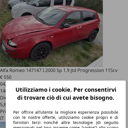
Alfa Romeo 147
147 I 2000 5p 1.9 jtd Progression 115cv
€ 550
04/2002
Utilizziamo i cookie. Per consentirvi
140.000 km
di trovare ciò di cui avete bisogno.
Diesel
5,8 l/100 km (comb.)
Privato
Per offrire all’utente la migliore esperienza possibile
con le nostre offerte, utilizziamo cookie propri e di
IT 17011
fornitori terzi nonché altre tecnologie (di seguito
menzionati nel loro insieme come “cookie”) allo scopo