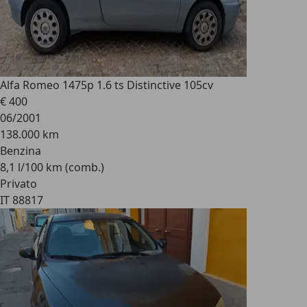
Alfa Romeo 147
5p 1.6 ts Distinctive 105cv
€ 400
06/2001
138.000 km
Benzina
8,1 l/100 km (comb.)
Privato
IT 88817