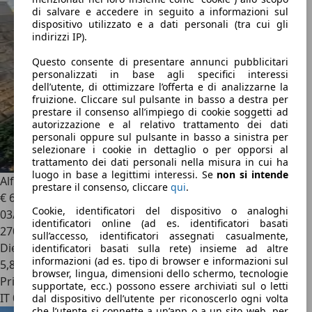
di salvare e accedere in seguito a informazioni sul
dispositivo utilizzato e a dati personali (tra cui gli
indirizzi IP).
Questo consente di presentare annunci pubblicitari
personalizzati in base agli specifici interessi
dell’utente, di ottimizzare l’offerta e di analizzarne la
fruizione. Cliccare sul pulsante in basso a destra per
prestare il consenso all’impiego di cookie soggetti ad
autorizzazione e al relativo trattamento dei dati
personali oppure sul pulsante in basso a sinistra per
selezionare i cookie in dettaglio o per opporsi al
trattamento dei dati personali nella misura in cui ha
luogo in base a legittimi interessi. Se
non si intende
Alfa Romeo 147
3p 1.9 jtd Connect 115cv
prestare il consenso, cliccare
qui
.
€ 600
Cookie, identificatori del dispositivo o analoghi
03/2003
identificatori online (ad es. identificatori basati
270.000 km
sull’accesso, identificatori assegnati casualmente,
Diesel
identificatori basati sulla rete) insieme ad altre
informazioni (ad es. tipo di browser e informazioni sul
5,8 l/100 km (comb.)
browser, lingua, dimensioni dello schermo, tecnologie
Privato
supportate, ecc.) possono essere archiviati sul o letti
IT 00123
dal dispositivo dell’utente per riconoscerlo ogni volta
che l’utente si connette a un’app o a un sito web, per