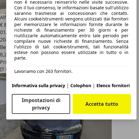
non è necessario reinserirlo nelle visite successive.
Con il tuo consenso, le informazioni basate sull'utilizzo
saranno trasmesse ai concessionari che contatti.
Alfa Romeo 147
5p 1.6 ts 16v Progression c/CL 120cv
Alcuni cookie/strumenti vengono utilizzati dai fornitori
€ 800
per memorizzare le informazioni fornite durante le
richieste di finanziamento per 30 giorni e per
01/2009
riutilizzarle automaticamente entro tale periodo per
204.000 km
compilare nuove richieste di finanziamento. Senza
Benzina
l'utilizzo di tali cookie/strumenti, tali funzionalità
estese non possono essere utilizzate in tutto o in
8,2 l/100 km (comb.)
parte.
Privato
IT 00171
Lavoriamo con 263 fornitori.
|
|
Informativa sulla privacy
Colophon
Elenco fornitori
Impostazioni di
Accetta tutto
privacy