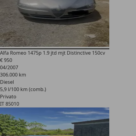
Alfa Romeo 147
5p 1.9 jtd mjt Distinctive 150cv
€ 950
04/2007
306.000 km
Diesel
5,9 l/100 km (comb.)
Privato
IT 85010