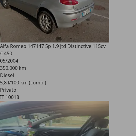
Alfa Romeo 147
147 5p 1.9 jtd Distinctive 115cv
€ 450
05/2004
350.000 km
Diesel
5,8 l/100 km (comb.)
Privato
IT 10018