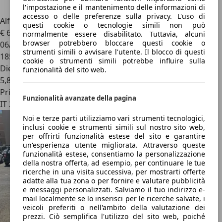
l'impostazione e il mantenimento delle informazioni di
accesso o delle preferenze sulla privacy. L'uso di
Alfa Romeo 147
5p 1.9 jtd Progression 120cv
questi cookie o tecnologie simili non può
€ 650
normalmente essere disabilitato. Tuttavia, alcuni
browser potrebbero bloccare questi cookie o
06/2006
strumenti simili o avvisare l'utente. Il blocco di questi
185.000 km
cookie o strumenti simili potrebbe influire sulla
Diesel
funzionalità del sito web.
5,8 l/100 km (comb.)
Privato
Funzionalità avanzate della pagina
IT 28060
Noi e terze parti utilizziamo vari strumenti tecnologici,
inclusi cookie e strumenti simili sul nostro sito web,
per offrirti funzionalità estese del sito e garantire
un'esperienza utente migliorata. Attraverso queste
funzionalità estese, consentiamo la personalizzazione
della nostra offerta, ad esempio, per continuare le tue
ricerche in una visita successiva, per mostrarti offerte
adatte alla tua zona o per fornire e valutare pubblicità
e messaggi personalizzati. Salviamo il tuo indirizzo e-
mail localmente se lo inserisci per le ricerche salvate, i
veicoli preferiti o nell'ambito della valutazione dei
prezzi. Ciò semplifica l'utilizzo del sito web, poiché