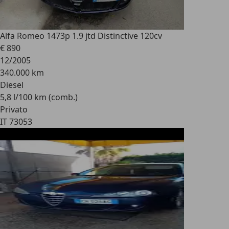
Alfa Romeo 147
3p 1.9 jtd Distinctive 120cv
€ 890
12/2005
340.000 km
Diesel
5,8 l/100 km (comb.)
Privato
IT 73053