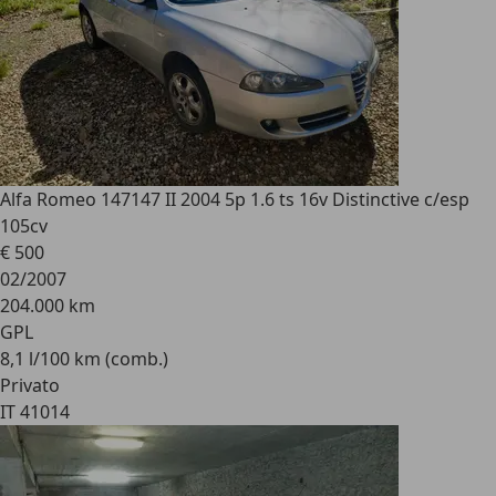
Alfa Romeo 147
147 II 2004 5p 1.6 ts 16v Distinctive c/esp
105cv
€ 500
02/2007
204.000 km
GPL
8,1 l/100 km (comb.)
Privato
IT 41014