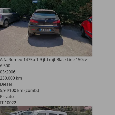
Alfa Romeo 147
5p 1.9 jtd mjt BlackLine 150cv
€ 500
03/2006
230.000 km
Diesel
5,9 l/100 km (comb.)
Privato
IT 10022