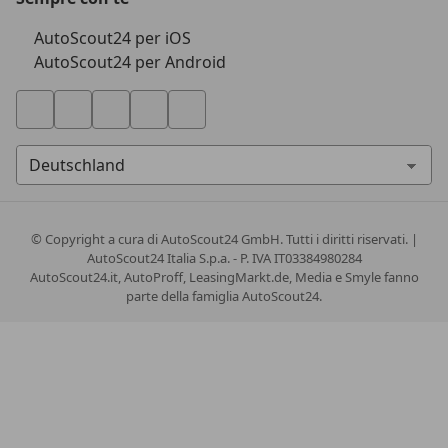
AutoScout24 per iOS
AutoScout24 per Android
© Copyright
a cura di AutoScout24 GmbH. Tutti i diritti riservati. |
AutoScout24 Italia S.p.a. - P. IVA IT03384980284
AutoScout24.it, AutoProff, LeasingMarkt.de, Media e Smyle fanno
parte della famiglia AutoScout24.