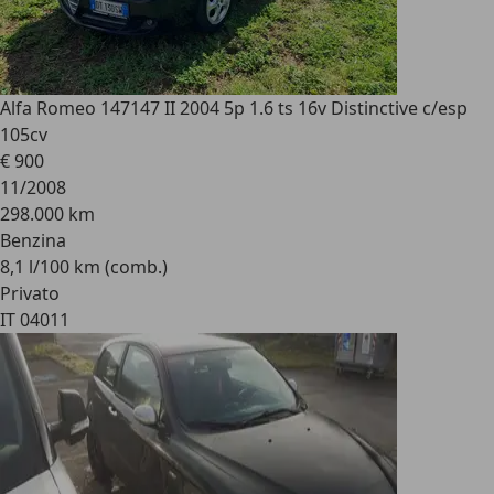
Alfa Romeo 147
147 II 2004 5p 1.6 ts 16v Distinctive c/esp
105cv
€ 900
11/2008
298.000 km
Benzina
8,1 l/100 km (comb.)
Privato
IT 04011