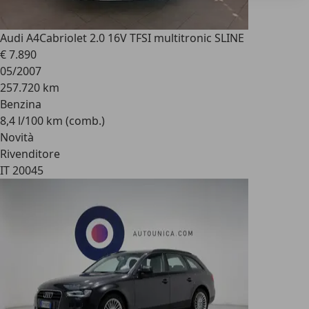
Audi A4
Cabriolet 2.0 16V TFSI multitronic SLINE
€ 7.890
05/2007
257.720 km
Benzina
8,4 l/100 km (comb.)
Novità
Rivenditore
IT 20045