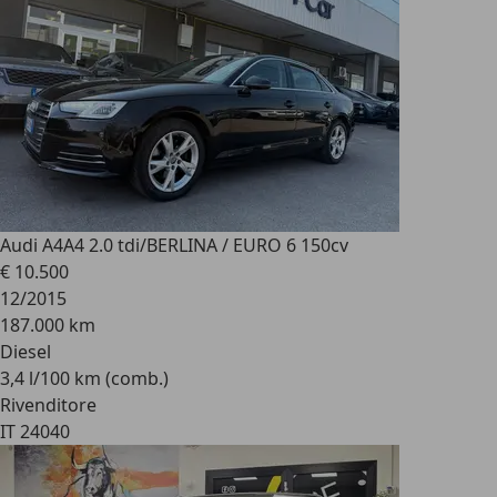
Audi A4
A4 2.0 tdi/BERLINA / EURO 6 150cv
€ 10.500
12/2015
187.000 km
Diesel
3,4 l/100 km (comb.)
Rivenditore
IT 24040