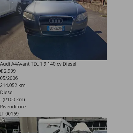
Audi A4
Avant TDI 1.9 140 cv Diesel
€ 2.999
05/2006
214.052 km
Diesel
- (l/100 km)
Rivenditore
IT 00169