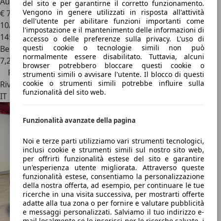
Audi A4
Avant 1.8 TFSI 160 CV Advanced
del sito e per garantirne il corretto funzionamento.
Vengono in genere utilizzati in risposta all'attività
€ 7.000
€ 7.500,-
dell'utente per abilitare funzioni importanti come
10/2009
l'impostazione e il mantenimento delle informazioni di
145.000 km
accesso o delle preferenze sulla privacy. L'uso di
questi cookie o tecnologie simili non può
Benzina
normalmente essere disabilitato. Tuttavia, alcuni
7,2 l/100 km (comb.)
browser potrebbero bloccare questi cookie o
Prezzo ribassato
strumenti simili o avvisare l'utente. Il blocco di questi
cookie o strumenti simili potrebbe influire sulla
Rivenditore
funzionalità del sito web.
IT 10070
Funzionalità avanzate della pagina
Noi e terze parti utilizziamo vari strumenti tecnologici,
inclusi cookie e strumenti simili sul nostro sito web,
per offrirti funzionalità estese del sito e garantire
un'esperienza utente migliorata. Attraverso queste
funzionalità estese, consentiamo la personalizzazione
della nostra offerta, ad esempio, per continuare le tue
ricerche in una visita successiva, per mostrarti offerte
adatte alla tua zona o per fornire e valutare pubblicità
e messaggi personalizzati. Salviamo il tuo indirizzo e-
mail localmente se lo inserisci per le ricerche salvate, i