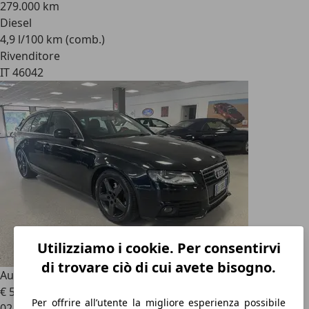
279.000 km
Diesel
4,9 l/100 km (comb.)
Rivenditore
IT 46042
Utilizziamo i cookie. Per consentirvi
di trovare ciò di cui avete bisogno.
Audi A4
Avant 2.0 tdi Advanced fap (EURO 5)
€ 5.999
Per offrire all’utente la migliore esperienza possibile
02/2011