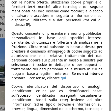
con le nostre offerte, utilizziamo cookie propri e di
249.000 km
fornitori terzi nonché altre tecnologie (di seguito
menzionati nel loro insieme come “cookie”) allo scopo
Diesel
di salvare e accedere in seguito a informazioni sul
5,2 l/100 km (comb.)
dispositivo utilizzato e a dati personali (tra cui gli
Novità
indirizzi IP).
Rivenditore
Questo consente di presentare annunci pubblicitari
IT 25031
personalizzati in base agli specifici interessi
dell’utente, di ottimizzare l’offerta e di analizzarne la
fruizione. Cliccare sul pulsante in basso a destra per
prestare il consenso all’impiego di cookie soggetti ad
autorizzazione e al relativo trattamento dei dati
personali oppure sul pulsante in basso a sinistra per
selezionare i cookie in dettaglio o per opporsi al
trattamento dei dati personali nella misura in cui ha
luogo in base a legittimi interessi. Se
non si intende
prestare il consenso, cliccare
qui
.
Cookie, identificatori del dispositivo o analoghi
identificatori online (ad es. identificatori basati
sull’accesso, identificatori assegnati casualmente,
identificatori basati sulla rete) insieme ad altre
informazioni (ad es. tipo di browser e informazioni sul
Audi A4
A4 2.0 tdi quattro 170cv
browser, lingua, dimensioni dello schermo, tecnologie