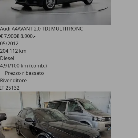
Audi A4
AVANT 2.0 TDI MULTITRONC
€ 7.900
€ 8.900,-
05/2012
204.112 km
Diesel
4,9 l/100 km (comb.)
Prezzo ribassato
Rivenditore
IT 25132