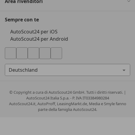
Area rivenditori
Sempre con te
AutoScout24 per iOS
AutoScout24 per Android
© Copyright
a cura di AutoScout24 GmbH. Tutti i diritti riservati. |
AutoScout24 Italia S.p.a. - P. IVA IT03384980284
AutoScout24.it, AutoProff, LeasingMarkt.de, Media e Smyle fanno
parte della famiglia AutoScout24.