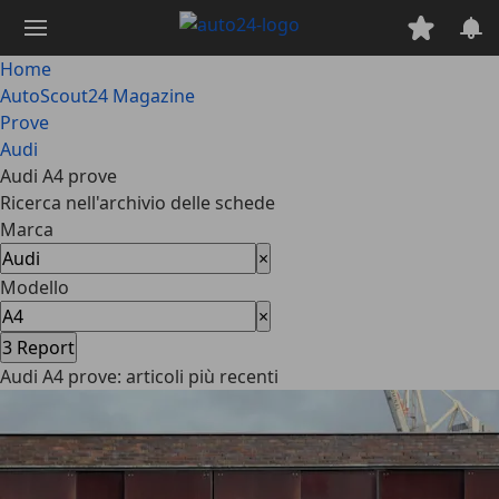
Passa
al
contenuto
Home
principale
AutoScout24 Magazine
Prove
Audi
Audi A4 prove
Ricerca nell'archivio delle schede
Marca
×
Modello
×
3
Report
Audi A4 prove: articoli più recenti