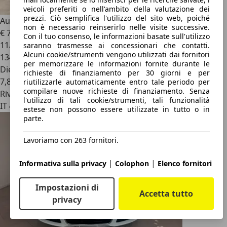
veicoli preferiti o nell'ambito della valutazione dei
prezzi. Ciò semplifica l'utilizzo del sito web, poiché
Audi A4
A4 2.5 V6 tdi quattro 180cv
non è necessario reinserirlo nelle visite successive.
€ 7.800
Con il tuo consenso, le informazioni basate sull'utilizzo
11/2001
saranno trasmesse ai concessionari che contatti.
Alcuni cookie/strumenti vengono utilizzati dai fornitori
134.000 km
per memorizzare le informazioni fornite durante le
Diesel
richieste di finanziamento per 30 giorni e per
7,8 l/100 km (comb.)
riutilizzarle automaticamente entro tale periodo per
compilare nuove richieste di finanziamento. Senza
Rivenditore
l'utilizzo di tali cookie/strumenti, tali funzionalità
IT 40060
estese non possono essere utilizzate in tutto o in
parte.
Lavoriamo con 263 fornitori.
|
|
Informativa sulla privacy
Colophon
Elenco fornitori
Impostazioni di
Accetta tutto
privacy