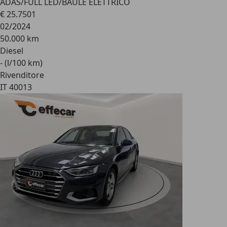
ADAS/FULL LED/BAULE ELETTRICO
€ 25.750
1
02/2024
50.000 km
Diesel
- (l/100 km)
Rivenditore
IT 40013