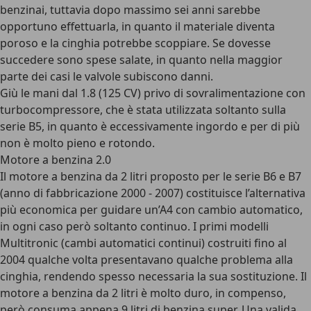
benzinai, tuttavia dopo massimo sei anni sarebbe
opportuno effettuarla, in quanto il materiale diventa
poroso e la cinghia potrebbe scoppiare. Se dovesse
succedere sono spese salate, in quanto nella maggior
parte dei casi le valvole subiscono danni.
Giù le mani dal 1.8 (125 CV) privo di sovralimentazione con
turbocompressore, che è stata utilizzata soltanto sulla
serie B5, in quanto è eccessivamente ingordo e per di più
non è molto pieno e rotondo.
Motore a benzina 2.0
Il motore a benzina da 2 litri proposto per le serie B6 e B7
(anno di fabbricazione 2000 - 2007) costituisce l’alternativa
più economica per guidare un’A4 con cambio automatico,
in ogni caso però soltanto continuo. I primi modelli
Multitronic (cambi automatici continui) costruiti fino al
2004 qualche volta presentavano qualche problema alla
cinghia, rendendo spesso necessaria la sua sostituzione. Il
motore a benzina da 2 litri è molto duro, in compenso,
però consuma appena 9 litri di benzina super. Una valida