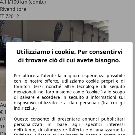
4,1 l/100 km (comb.)
Rivenditore
IT 72012
Utilizziamo i cookie. Per consentirvi
di trovare ciò di cui avete bisogno.
Per offrire all’utente la migliore esperienza possibile
con le nostre offerte, utilizziamo cookie propri e di
fornitori terzi nonché altre tecnologie (di seguito
menzionati nel loro insieme come “cookie”) allo scopo
di salvare e accedere in seguito a informazioni sul
dispositivo utilizzato e a dati personali (tra cui gli
Audi A4
Avant 3.0 TDI quattro S tronic Business
indirizzi IP).
€ 14.900
07/2016
Questo consente di presentare annunci pubblicitari
personalizzati in base agli specifici interessi
165.000 km
dell’utente, di ottimizzare l’offerta e di analizzarne la
Diesel