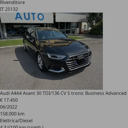
Rivenditore
IT 25132
Audi A4
A4 Avant 30 TDI/136 CV S tronic Business Advanced
€ 17.450
06/2022
158.000 km
Elettrica/Diesel
4,3 l/100 km (comb.)