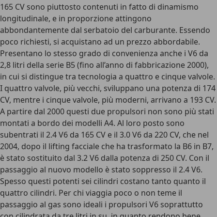
165 CV sono piuttosto contenuti in fatto di dinamismo
longitudinale, e in proporzione attingono
abbondantemente dal serbatoio del carburante. Essendo
poco richiesti, si acquistano ad un prezzo abbordabile.
Presentano lo stesso grado di convenienza anche i V6 da
2,8 litri della serie B5 (fino all’anno di fabbricazione 2000),
in cui si distingue tra tecnologia a quattro e cinque valvole.
I quattro valvole, più vecchi, sviluppano una potenza di 174
CV, mentre i cinque valvole, più moderni, arrivano a 193 CV.
A partire dal 2000 questi due propulsori non sono più stati
montati a bordo dei modelli A4. Al loro posto sono
subentrati il 2.4 V6 da 165 CV e il 3.0 V6 da 220 CV, che nel
2004, dopo il lifting facciale che ha trasformato la B6 in B7,
è stato sostituito dal 3.2 V6 dalla potenza di 250 CV. Con il
passaggio al nuovo modello è stato soppresso il 2.4 V6.
Spesso questi potenti sei cilindri costano tanto quanto il
quattro cilindri. Per chi viaggia poco o non teme il
passaggio al gas sono ideali i propulsori V6 soprattutto
con cilindrata da tre litri in su, in quanto rendono bene,