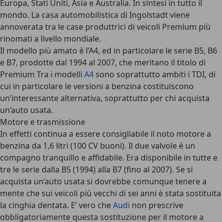
Europa, Stati Uniti, Asia e Australia. In sintesi in tutto il
mondo. La casa automobilistica di Ingolstadt viene
annoverata tra le case produttrici di veicoli Premium più
rinomati a livello mondiale.
Il modello più amato è l’A4, ed in particolare le serie B5, B6
e B7, prodotte dal 1994 al 2007, che meritano il titolo di
Premium Tra i modelli
A4
sono soprattutto ambiti i TDI, di
cui in particolare le versioni a benzina costituiscono
un’interessante alternativa, soprattutto per chi acquista
un’auto usata.
Motore e trasmissione
In effetti continua a essere consigliabile il noto motore a
benzina da 1,6 litri (100 CV buoni). Il due valvole è un
compagno tranquillo e affidabile. Era disponibile in tutte e
tre le serie dalla B5 (1994) alla B7 (fino al 2007). Se si
acquista un’auto usata si dovrebbe comunque tenere a
mente che sui veicoli più vecchi di sei anni è stata sostituita
la cinghia dentata. E’ vero che
Audi
non prescrive
obbligatoriamente questa sostituzione per il motore a