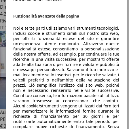
148.059 km
Diesel
4,2 l/100 km (comb.)
Funzionalità avanzate della pagina
Rivenditore
IT 29010
Noi e terze parti utilizziamo vari strumenti tecnologici,
inclusi cookie e strumenti simili sul nostro sito web,
per offrirti funzionalità estese del sito e garantire
un'esperienza utente migliorata. Attraverso queste
funzionalità estese, consentiamo la personalizzazione
della nostra offerta, ad esempio, per continuare le tue
ricerche in una visita successiva, per mostrarti offerte
adatte alla tua zona o per fornire e valutare pubblicità
e messaggi personalizzati. Salviamo il tuo indirizzo e-
mail localmente se lo inserisci per le ricerche salvate, i
veicoli preferiti o nell'ambito della valutazione dei
prezzi. Ciò semplifica l'utilizzo del sito web, poiché
non è necessario reinserirlo nelle visite successive.
Con il tuo consenso, le informazioni basate sull'utilizzo
saranno trasmesse ai concessionari che contatti.
Alcuni cookie/strumenti vengono utilizzati dai fornitori
per memorizzare le informazioni fornite durante le
Audi A4
30 TDI Avant S-Tronic Business -
richieste di finanziamento per 30 giorni e per
PELLE/VIRTUAL/ADAS/KEYLESS
riutilizzarle automaticamente entro tale periodo per
€ 21.750
1
compilare nuove richieste di finanziamento. Senza