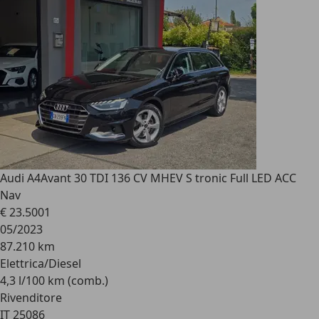
Audi A4
Avant 30 TDI 136 CV MHEV S tronic Full LED ACC
Nav
€ 23.500
1
05/2023
87.210 km
Elettrica/Diesel
4,3 l/100 km (comb.)
Rivenditore
IT 25086