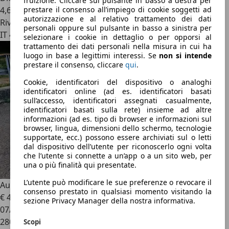
fruizione. Cliccare sul pulsante in basso a destra per
4,6 l/100 km (comb.)
prestare il consenso all’impiego di cookie soggetti ad
autorizzazione e al relativo trattamento dei dati
Rivenditore
personali oppure sul pulsante in basso a sinistra per
IT 40138
selezionare i cookie in dettaglio o per opporsi al
trattamento dei dati personali nella misura in cui ha
luogo in base a legittimi interessi. Se
non si intende
prestare il consenso, cliccare
qui
.
Cookie, identificatori del dispositivo o analoghi
identificatori online (ad es. identificatori basati
sull’accesso, identificatori assegnati casualmente,
identificatori basati sulla rete) insieme ad altre
informazioni (ad es. tipo di browser e informazioni sul
browser, lingua, dimensioni dello schermo, tecnologie
supportate, ecc.) possono essere archiviati sul o letti
dal dispositivo dell’utente per riconoscerlo ogni volta
che l’utente si connette a un’app o a un sito web, per
una o più finalità qui presentate.
L’utente può modificare le sue preferenze o revocare il
Audi A4
Avant 2.0 tdi Ambiente Plus
consenso prestato in qualsiasi momento visitando la
€ 4.300
sezione Privacy Manager della nostra informativa.
07/2011
280.524 km
Scopi