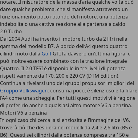
notare. Il misuratore della massa d’aria qualche volta può
dare qualche problema, che si manifesta attraverso un
funzionamento poco rotondo del motore, una potenza
indebolita o una cattiva reazione alla partenza a caldo.
2.0 Turbo
Dal 2004 Audi ha inserito il motore turbo da 2 litri nella
gamma del modello B7. A bordo dell’A4 questo quattro
cilindri noto dalla
Golf
GTI fa davvero un’ottima figura, e
può inoltre essere combinato con la trazione integrale
Quattro. Il 2.0 TFSI è disponibile in tre livelli di potenza
rispettivamente da 170, 200 e 220 CV (DTM Edition).
Continua a rivelarsi uno dei gruppi propulsori migliori del
Gruppo Volkswagen
: consuma poco, è silenzioso e fa filare
l’A4 come una scheggia. Per tutti questi motivi vi è ragione
di preferirlo anche a qualsiasi altro motore V6 a benzina.
Motori V6 a benzina
In ogni caso chi cerca la silenziosità e l’immagine del V6,
troverà ciò che desidera nei modelli da 2,4 e 2,6 litri (B5 e
B6). Questi sei cilindri dalla potenza compresa tra 150 e