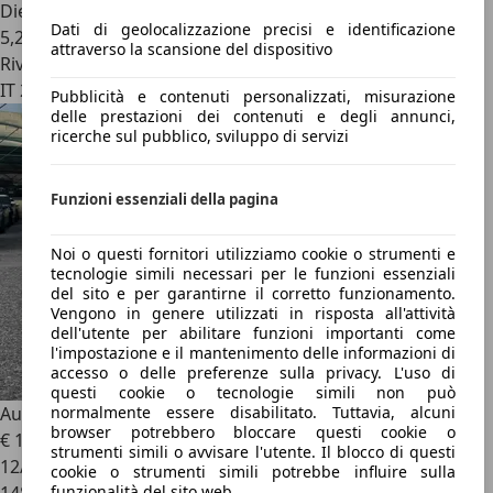
Diesel
Dati di geolocalizzazione precisi e identificazione
5,2 l/100 km (comb.)
attraverso la scansione del dispositivo
Rivenditore
IT 21056
Pubblicità e contenuti personalizzati, misurazione
delle prestazioni dei contenuti e degli annunci,
ricerche sul pubblico, sviluppo di servizi
Funzioni essenziali della pagina
Noi o questi fornitori utilizziamo cookie o strumenti e
tecnologie simili necessari per le funzioni essenziali
del sito e per garantirne il corretto funzionamento.
Vengono in genere utilizzati in risposta all'attività
dell'utente per abilitare funzioni importanti come
l'impostazione e il mantenimento delle informazioni di
accesso o delle preferenze sulla privacy. L'uso di
questi cookie o tecnologie simili non può
Audi A4
Avant 2.0 tdi ultra 136cv
normalmente essere disabilitato. Tuttavia, alcuni
browser potrebbero bloccare questi cookie o
€ 10.990
strumenti simili o avvisare l'utente. Il blocco di questi
12/2014
cookie o strumenti simili potrebbe influire sulla
funzionalità del sito web.