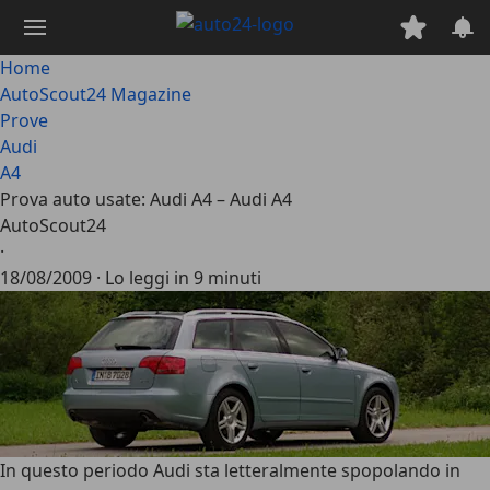
Passa
al
contenuto
Home
principale
AutoScout24 Magazine
Prove
Audi
A4
Prova auto usate: Audi A4 – Audi A4
AutoScout24
·
18/08/2009
·
Lo leggi in 9 minuti
In questo periodo Audi sta letteralmente spopolando in