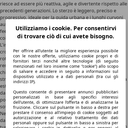
riesce ad essere più reattiva, agile e divertente rispetto alle
precedenti generazioni. Lo sterzo è leggero, preciso e
progressivo, ideale per la guida urbana e i lunghi curvoni
autostradali, ma rispetto alle migliori rivali ha poco
Utilizziamo i cookie. Per consentirvi
feedback, non dando al guidatore più esigente il massimo
di trovare ciò di cui avete bisogno.
coinvolgimento nella guida sportiva.
L'insonorizzazione è degna di un'ammiraglia: a velocità di
Per offrire all’utente la migliore esperienza possibile
crociera autostradali, i fruscii aerodinamici e il rumore di
con le nostre offerte, utilizziamo cookie propri e di
rotolamento degli pneumatici sono molto contenuti,
fornitori terzi nonché altre tecnologie (di seguito
rendendo questa vettura un’ottima macinatrice di
menzionati nel loro insieme come “cookie”) allo scopo
di salvare e accedere in seguito a informazioni sul
chilometri. Dinamicamente, la vettura vanta una tenuta di
dispositivo utilizzato e a dati personali (tra cui gli
strada impeccabile, da vera Audi, con un limite di aderenza
indirizzi IP).
estremamente elevato. Tuttavia, se confrontata con rivali
Questo consente di presentare annunci pubblicitari
dalla vocazione più sportiva e dotate di trazione
personalizzati in base agli specifici interessi
posteriore,
la A4 accusa una certa propensione al
dell’utente, di ottimizzare l’offerta e di analizzarne la
sottosterzo al limite
.
fruizione. Cliccare sul pulsante in basso a destra per
prestare il consenso all’impiego di cookie soggetti ad
Nella gamma motori, ci sono propulsori per tutti i gusti
,
autorizzazione e al relativo trattamento dei dati
dai più tranquilli quattro cilindri turbobenzina e
personali oppure sul pulsante in basso a sinistra per
turbodiesel a motori V6 a benzina e a gasolio con oltre 280
selezionare i cookie in dettaglio o per opporsi al