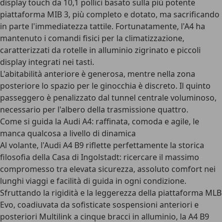
display touch da 10,1 pollici
basato sulla più potente
piattaforma MIB 3, più completo e dotato, ma sacrificando
in parte l'immediatezza tattile. Fortunatamente, l'A4 ha
mantenuto i comandi fisici per la climatizzazione,
caratterizzati da rotelle in alluminio zigrinato e piccoli
display integrati nei tasti.
L'abitabilità anteriore è generosa
, mentre nella zona
posteriore lo spazio per le ginocchia è discreto. Il quinto
passeggero è penalizzato dal tunnel centrale voluminoso,
necessario per l'albero della trasmissione quattro.
Come si guida la Audi A4: raffinata, comoda e agile, le
manca qualcosa a livello di dinamica
Al volante, l'Audi A4 B9 riflette perfettamente la storica
filosofia della Casa di Ingolstadt: ricercare il massimo
compromesso tra elevata sicurezza, assoluto comfort nei
lunghi viaggi e facilità di guida in ogni condizione.
Sfruttando la rigidità e la leggerezza della piattaforma MLB
Evo, coadiuvata da
sofisticate sospensioni anteriori e
posteriori Multilink a cinque bracci in alluminio
, la A4 B9