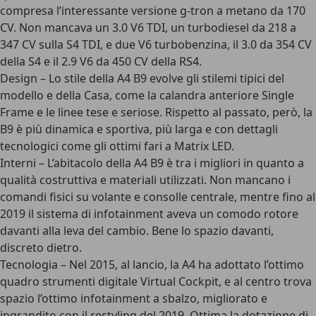
compresa l’interessante versione g-tron a metano da 170
CV. Non mancava un 3.0 V6 TDI, un turbodiesel da 218 a
347 CV sulla S4 TDI, e due V6 turbobenzina, il 3.0 da 354 CV
della S4 e il 2.9 V6 da 450 CV della RS4.
Design
– Lo stile della A4 B9 evolve gli stilemi tipici del
modello e della Casa, come la calandra anteriore Single
Frame e le linee tese e seriose. Rispetto al passato, però, la
B9 è più dinamica e sportiva, più larga e con dettagli
tecnologici come gli ottimi fari a Matrix LED.
Interni
– L’abitacolo della A4 B9 è tra i migliori in quanto a
qualità costruttiva e materiali utilizzati. Non mancano i
comandi fisici su volante e consolle centrale, mentre fino al
2019 il sistema di infotainment aveva un comodo rotore
davanti alla leva del cambio. Bene lo spazio davanti,
discreto dietro.
Tecnologia
– Nel 2015, al lancio, la A4 ha adottato l’ottimo
quadro strumenti digitale Virtual Cockpit, e al centro trova
spazio l’ottimo infotainment a sbalzo, migliorato e
ingrandito con il restyling del 2019. Ottima la dotazione di