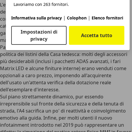
L'efficienza aerodinamica, unita alla comprovata solidità
Lavoriamo con 263 fornitori.
dei motori 2.0 TDI, assicura consumi autostradali molto
|
|
Informativa sulla privacy
Colophon
Elenco fornitori
contenuti e un comfort acustico superiore alla media di
categoria. Inoltre, la
grande popolarità del modello
Impostazioni di
garantisce una grande rivendibilità sul mercato dell'usato,
Accetta tutto
privacy
mantenendo un valore residuo solido nel tempo.
Passando ai contro, occorre evidenziare la
storica e rigida
politica dei listini della Casa tedesca
: molti degli accessori
più desiderabili (inclusi i pacchetti ADAS avanzati, i fari
Matrix LED e alcune finiture interne) erano venduti come
opzionali a caro prezzo, imponendo all'acquirente
dell'usato un'attenta verifica della dotazione reale
dell'esemplare d'interesse.
Sul piano strettamente dinamico, pur essendo
irreprensibile sul fronte della sicurezza e della tenuta di
strada,
l'A4 sacrifica un po' di reattività e coinvolgimento
emotivo alla guida
. Infine, per molti utenti il
nuovo
infotainment
introdotto nel 2019 può rappresentare un