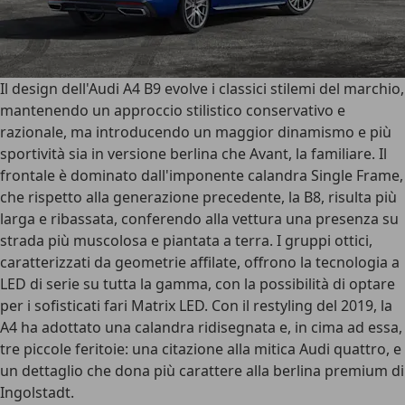
Il design dell'Audi A4 B9 evolve i classici stilemi del marchio
,
mantenendo un approccio stilistico conservativo e
razionale, ma introducendo un maggior dinamismo e più
sportività sia in versione berlina che Avant, la familiare. Il
frontale è dominato dall'
imponente calandra Single Frame
,
che rispetto alla generazione precedente, la B8, risulta più
larga e ribassata, conferendo alla vettura una presenza su
strada più muscolosa e piantata a terra. I gruppi ottici,
caratterizzati da geometrie affilate, offrono la tecnologia a
LED di serie su tutta la gamma, con la possibilità di optare
per i
sofisticati fari Matrix LED
. Con il restyling del 2019, la
A4 ha adottato una calandra ridisegnata e, in cima ad essa,
tre piccole feritoie
: una citazione alla mitica Audi quattro, e
un dettaglio che dona più carattere alla berlina premium di
Ingolstadt.