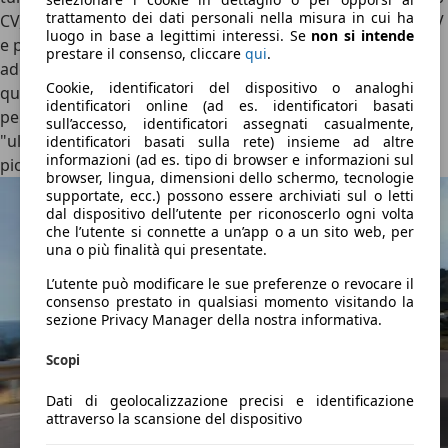
trattamento dei dati personali nella misura in cui ha
CV, fino alla sportivissima RS4 con motore 2.9 V6 da 450 CV
luogo in base a legittimi interessi. Se
non si intende
e prestazioni da Supercar. Per chi necessita della massima
prestare il consenso, cliccare
qui
.
aderenza in contesti difficili, la celebre
trazione integrale
Cookie, identificatori del dispositivo o analoghi
quattro
(nelle declinazioni con differenziale Torsen
identificatori online (ad es. identificatori basati
permanente o nella più recente ed efficiente versione
sull’accesso, identificatori assegnati casualmente,
"ultra" on-demand) offre una grande motricità su neve e
identificatori basati sulla rete) insieme ad altre
informazioni (ad es. tipo di browser e informazioni sul
pioggia, elevando la sicurezza attiva.
browser, lingua, dimensioni dello schermo, tecnologie
supportate, ecc.) possono essere archiviati sul o letti
dal dispositivo dell’utente per riconoscerlo ogni volta
che l’utente si connette a un’app o a un sito web, per
una o più finalità qui presentate.
L’utente può modificare le sue preferenze o revocare il
consenso prestato in qualsiasi momento visitando la
sezione Privacy Manager della nostra informativa.
Scopi
Dati di geolocalizzazione precisi e identificazione
attraverso la scansione del dispositivo