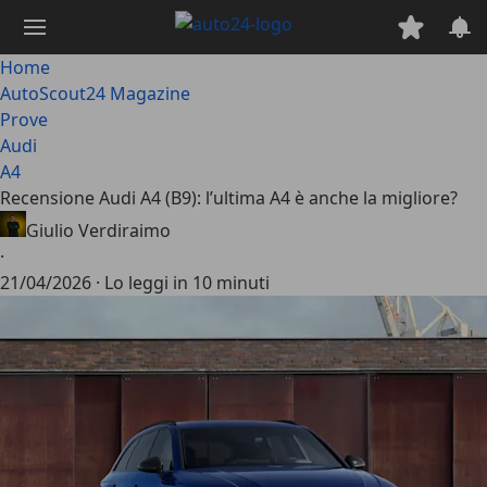
Passa
al
contenuto
Home
principale
AutoScout24 Magazine
Prove
Audi
A4
Recensione Audi A4 (B9): l’ultima A4 è anche la migliore?
Giulio Verdiraimo
·
21/04/2026
·
Lo leggi in 10 minuti