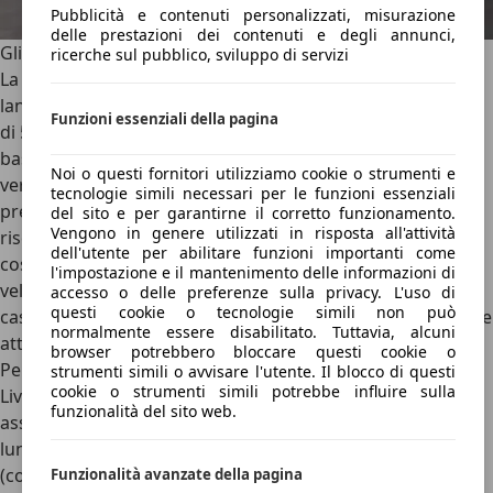
Pubblicità e contenuti personalizzati, misurazione
delle prestazioni dei contenuti e degli annunci,
Gli ADAS e la sicurezza
ricerche sul pubblico, sviluppo di servizi
La sicurezza, sia attiva che passiva, è stata ottima fin dal
lancio
, partendo dall'ottenimento del
punteggio massimo
Funzioni essenziali della pagina
di 5 stelle nei severi crash test Euro NCAP
. La dotazione di
base per l'assistenza alla guida, inclusa di serie su tutte le
Noi o questi fornitori utilizziamo cookie o strumenti e
versioni a listino, comprende il collaudato sistema "Audi
tecnologie simili necessari per le funzioni essenziali
pre sense city": attraverso una telecamera ad alta
del sito e per garantirne il corretto funzionamento.
Vengono in genere utilizzati in risposta all'attività
risoluzione montata sul parabrezza, la vettura monitora
dell'utente per abilitare funzioni importanti come
costantemente la strada fino a 100 metri di distanza e a
l'impostazione e il mantenimento delle informazioni di
velocità fino a 85 km/h, rilevando veicoli fermi o pedoni. In
accesso o delle preferenze sulla privacy. L'uso di
questi cookie o tecnologie simili non può
caso di collisione imminente, il sistema avvisa il guidatore e
normalmente essere disabilitato. Tuttavia, alcuni
attiva una frenata di emergenza autonoma.
browser potrebbero bloccare questi cookie o
Per sfruttare appieno i protocolli di guida autonoma di
strumenti simili o avvisare l'utente. Il blocco di questi
cookie o strumenti simili potrebbe influire sulla
Livello 2, l'offerta si articola su completi pacchetti di
funzionalità del sito web.
assistenza opzionali. Il
Pacchetto Tour
è ottimizzato per le
lunghe percorrenze ed include l'Adaptive Cruise Control
(con funzione Stop&Go per gli ingorghi), l'Active Lane
Funzionalità avanzate della pagina