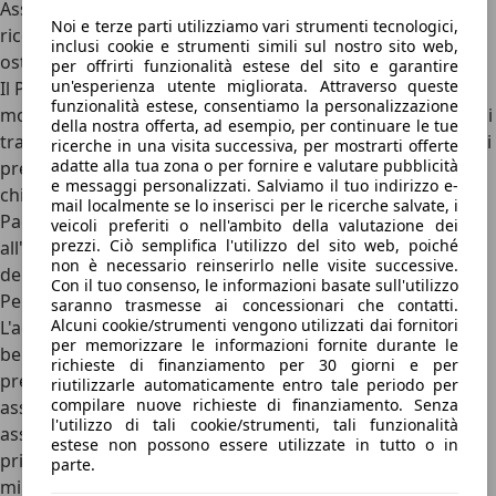
Assist per il mantenimento del centro corsia, il
Noi e terze parti utilizziamo vari strumenti tecnologici,
riconoscimento dei segnali stradali e l'assistente agli
inclusi cookie e strumenti simili sul nostro sito web,
ostacoli.
per offrirti funzionalità estese del sito e garantire
un'esperienza utente migliorata. Attraverso queste
Il
Pacchetto City
, ideale per l'ambito urbano, aggiunge il
funzionalità estese, consentiamo la personalizzazione
monitoraggio dell'angolo cieco (Audi side assist), l'avviso di
della nostra offerta, ad esempio, per continuare le tue
traffico trasversale posteriore per le retromarce e i sistemi
ricerche in una visita successiva, per mostrarti offerte
adatte alla tua zona o per fornire e valutare pubblicità
pre sense basic e rear (che pre-tensionano le cinture e
e messaggi personalizzati. Salviamo il tuo indirizzo e-
chiudono i finestrini prima di un potenziale urto). Infine, il
mail localmente se lo inserisci per le ricerche salvate, i
Pacchetto Park
facilita ogni manovra grazie
veicoli preferiti o nell'ambito della valutazione dei
prezzi. Ciò semplifica l'utilizzo del sito web, poiché
all'integrazione delle telecamere perimetrali a 360 gradi e
non è necessario reinserirlo nelle visite successive.
del Park Assist con gestione autonoma dello sterzo.
Con il tuo consenso, le informazioni basate sull'utilizzo
Perché scegliere l’Audi A4 e perché no
saranno trasmesse ai concessionari che contatti.
Alcuni cookie/strumenti vengono utilizzati dai fornitori
L'acquisto di un'Audi A4 (B9), che si opti per la sobria
per memorizzare le informazioni fornite durante le
berlina o per l'iconica Avant, è una scelta razionale
che
richieste di finanziamento per 30 giorni e per
premia sotto molteplici punti di vista. Tra i punti di forza
riutilizzarle automaticamente entro tale periodo per
compilare nuove richieste di finanziamento. Senza
assoluti c’è di sicuro l'
altissima qualità costruttiva
: gli
l'utilizzo di tali cookie/strumenti, tali funzionalità
assemblaggi e i materiali impiegati per gli interni sono da
estese non possono essere utilizzate in tutto o in
primi della classe e garantiscono un invecchiamento
parte.
minimo anche su esemplari con elevati chilometraggi.