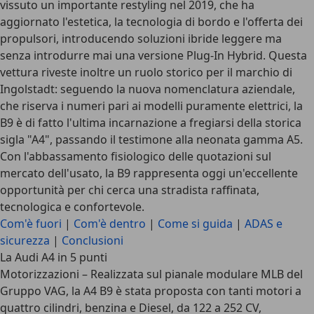
vissuto un
importante restyling nel 2019
, che ha
aggiornato l'estetica, la tecnologia di bordo e l'offerta dei
propulsori, introducendo soluzioni ibride leggere ma
senza introdurre mai una versione Plug-In Hybrid. Questa
vettura riveste inoltre un ruolo storico per il marchio di
Ingolstadt: seguendo la nuova nomenclatura aziendale,
che riserva i numeri pari ai modelli puramente elettrici,
la
B9 è di fatto l'ultima incarnazione a fregiarsi della storica
sigla "A4"
, passando il testimone alla neonata gamma A5.
Con l'abbassamento fisiologico delle quotazioni sul
mercato dell'usato, la B9 rappresenta oggi un'eccellente
opportunità per chi cerca una stradista raffinata,
tecnologica e confortevole.
Com'è fuori
|
Com'è dentro
|
Come si guida
|
ADAS e
sicurezza
|
Conclusioni
La Audi A4 in 5 punti
Motorizzazioni
– Realizzata sul pianale modulare MLB del
Gruppo VAG, la A4 B9 è stata proposta con tanti motori a
quattro cilindri, benzina e Diesel, da 122 a 252 CV,