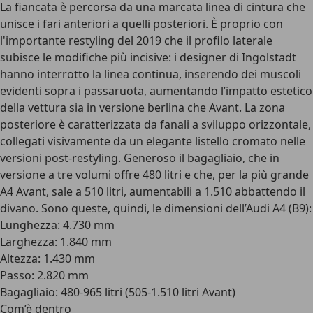
La fiancata è percorsa da una marcata linea di cintura che
unisce i fari anteriori a quelli posteriori. È proprio con
l'importante restyling del 2019 che il profilo laterale
subisce le modifiche più incisive: i designer di Ingolstadt
hanno interrotto la linea continua, inserendo dei muscoli
evidenti sopra i passaruota, aumentando l’impatto estetico
della vettura sia in versione berlina che Avant. La zona
posteriore è caratterizzata da
fanali a sviluppo orizzontale
,
collegati visivamente da un elegante listello cromato nelle
versioni post-restyling.
Generoso il bagagliaio
, che in
versione a tre volumi offre 480 litri e che, per la più grande
A4 Avant, sale a 510 litri, aumentabili a 1.510 abbattendo il
divano.
Sono queste, quindi, le dimensioni dell’Audi A4 (B9)
:
Lunghezza: 4.730 mm
Larghezza: 1.840 mm
Altezza: 1.430 mm
Passo: 2.820 mm
Bagagliaio: 480-965 litri (505-1.510 litri Avant)
Com’è dentro