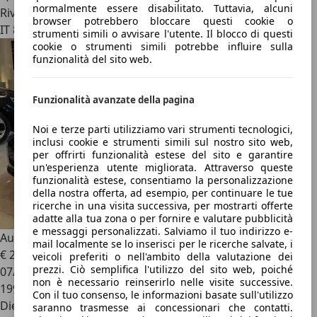
normalmente essere disabilitato. Tuttavia, alcuni
Rivenditore
browser potrebbero bloccare questi cookie o
IT 88816
strumenti simili o avvisare l'utente. Il blocco di questi
cookie o strumenti simili potrebbe influire sulla
funzionalità del sito web.
Funzionalità avanzate della pagina
Noi e terze parti utilizziamo vari strumenti tecnologici,
inclusi cookie e strumenti simili sul nostro sito web,
per offrirti funzionalità estese del sito e garantire
un'esperienza utente migliorata. Attraverso queste
funzionalità estese, consentiamo la personalizzazione
della nostra offerta, ad esempio, per continuare le tue
ricerche in una visita successiva, per mostrarti offerte
adatte alla tua zona o per fornire e valutare pubblicità
e messaggi personalizzati. Salviamo il tuo indirizzo e-
Audi A5
SPB Sportback 2.0 TDI 190CV S-tronic S-line edi
mail localmente se lo inserisci per le ricerche salvate, i
€ 21.500
veicoli preferiti o nell'ambito della valutazione dei
prezzi. Ciò semplifica l'utilizzo del sito web, poiché
07/2020
non è necessario reinserirlo nelle visite successive.
199.000 km
Con il tuo consenso, le informazioni basate sull'utilizzo
Diesel
saranno trasmesse ai concessionari che contatti.