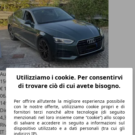
Audi A5
A5 II 2019 Sportback Sportback 35 2.0 tdi Sport
Utilizziamo i cookie. Per consentirvi
150cv s-tronic
di trovare ciò di cui avete bisogno.
€ 18.950
06/2019
Per offrire all’utente la migliore esperienza possibile
149.000 km
con le nostre offerte, utilizziamo cookie propri e di
Diesel
fornitori terzi nonché altre tecnologie (di seguito
4,3 l/100 km (comb.)
menzionati nel loro insieme come “cookie”) allo scopo
di salvare e accedere in seguito a informazioni sul
Rivenditore
dispositivo utilizzato e a dati personali (tra cui gli
IT 50053
indirizzi IP).