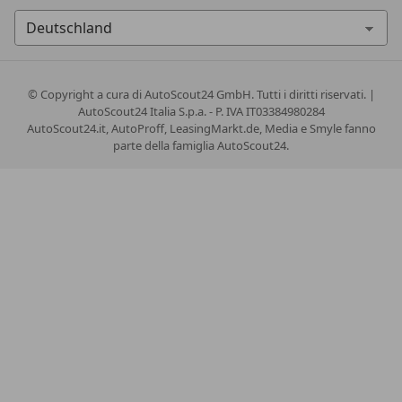
© Copyright
a cura di AutoScout24 GmbH. Tutti i diritti riservati. |
AutoScout24 Italia S.p.a. - P. IVA IT03384980284
AutoScout24.it, AutoProff, LeasingMarkt.de, Media e Smyle fanno
parte della famiglia AutoScout24.