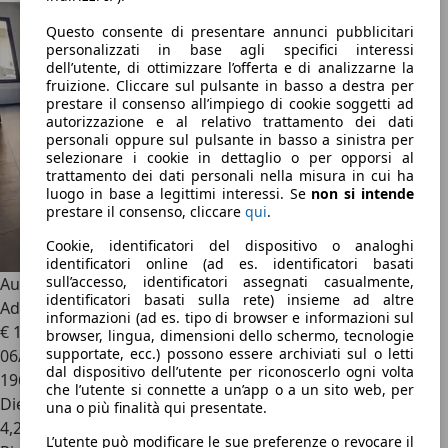
Questo consente di presentare annunci pubblicitari
personalizzati in base agli specifici interessi
dell’utente, di ottimizzare l’offerta e di analizzarne la
fruizione. Cliccare sul pulsante in basso a destra per
prestare il consenso all’impiego di cookie soggetti ad
autorizzazione e al relativo trattamento dei dati
personali oppure sul pulsante in basso a sinistra per
selezionare i cookie in dettaglio o per opporsi al
trattamento dei dati personali nella misura in cui ha
luogo in base a legittimi interessi. Se
non si intende
prestare il consenso, cliccare
qui
.
Cookie, identificatori del dispositivo o analoghi
identificatori online (ad es. identificatori basati
sull’accesso, identificatori assegnati casualmente,
Audi A5
A5 II 2020 Sportback Sportback 40 2.0 tdi Business
identificatori basati sulla rete) insieme ad altre
Advanced 190cv s-tronic
informazioni (ad es. tipo di browser e informazioni sul
€ 19.700
1
browser, lingua, dimensioni dello schermo, tecnologie
supportate, ecc.) possono essere archiviati sul o letti
06/2020
dal dispositivo dell’utente per riconoscerlo ogni volta
196.000 km
che l’utente si connette a un’app o a un sito web, per
Diesel
una o più finalità qui presentate.
4,2 l/100 km (comb.)
L’utente può modificare le sue preferenze o revocare il