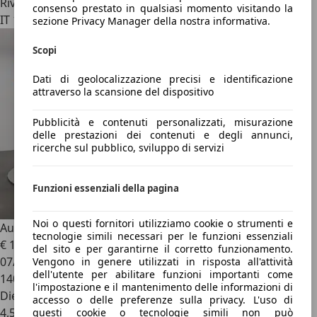
Rivenditore
consenso prestato in qualsiasi momento visitando la
IT 10142
sezione Privacy Manager della nostra informativa.
Scopi
Dati di geolocalizzazione precisi e identificazione
attraverso la scansione del dispositivo
Pubblicità e contenuti personalizzati, misurazione
delle prestazioni dei contenuti e degli annunci,
ricerche sul pubblico, sviluppo di servizi
Funzioni essenziali della pagina
Noi o questi fornitori utilizziamo cookie o strumenti e
Audi A5
A5 Sportback 2.0 tdi S line edition 190cv
tecnologie simili necessari per le funzioni essenziali
€ 19.900
del sito e per garantirne il corretto funzionamento.
07/2017
Vengono in genere utilizzati in risposta all'attività
dell'utente per abilitare funzioni importanti come
140.000 km
l'impostazione e il mantenimento delle informazioni di
Diesel
accesso o delle preferenze sulla privacy. L'uso di
4,5 l/100 km (comb.)
questi cookie o tecnologie simili non può