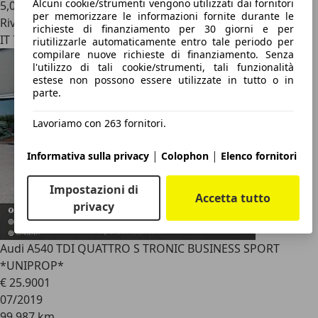
Alcuni cookie/strumenti vengono utilizzati dai fornitori
5,0 l/100 km (comb.)
per memorizzare le informazioni fornite durante le
Rivenditore
richieste di finanziamento per 30 giorni e per
IT 72018
riutilizzarle automaticamente entro tale periodo per
compilare nuove richieste di finanziamento. Senza
l'utilizzo di tali cookie/strumenti, tali funzionalità
estese non possono essere utilizzate in tutto o in
parte.
Lavoriamo con 263 fornitori.
|
|
Informativa sulla privacy
Colophon
Elenco fornitori
Impostazioni di
Accetta tutto
privacy
Audi A5
40 TDI QUATTRO S TRONIC BUSINESS SPORT
*UNIPROP*
€ 25.900
1
07/2019
99.987 km