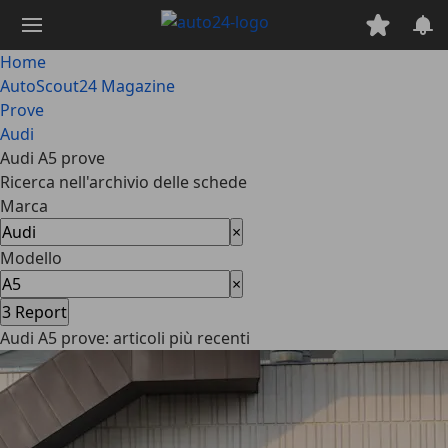
Passa
al
contenuto
Home
principale
AutoScout24 Magazine
Prove
Audi
Audi A5 prove
Ricerca nell'archivio delle schede
Marca
×
Modello
×
3
Report
Audi A5 prove: articoli più recenti