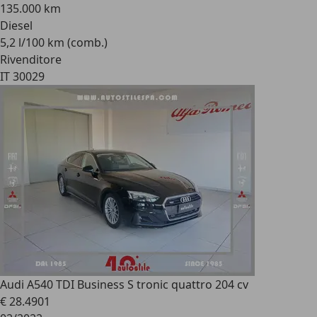
135.000 km
Diesel
5,2 l/100 km (comb.)
Rivenditore
IT 30029
Audi A5
40 TDI Business S tronic quattro 204 cv
€ 28.490
1